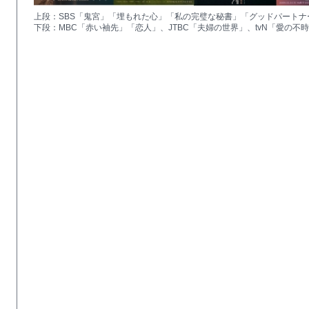
上段：SBS「鬼宮」「埋もれた心」「私の完璧な秘書」「グッドパートナ
下段：MBC「赤い袖先」「恋人」、JTBC「夫婦の世界」、tvN「愛の不