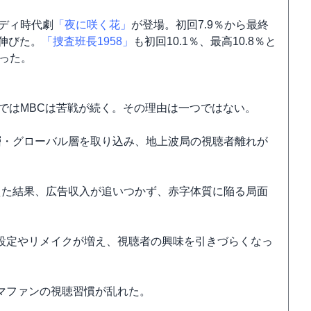
メディ時代劇
「夜に咲く花」
が登場。初回7.9％から最終
く伸びた。
「捜査班長1958」
も初回10.1％、最高10.8％と
だった。
体ではMBCは苦戦が続く。その理由は一つではない。
品が若年層・グローバル層を取り込み、地上波局の視聴者離れが
えた結果、広告収入が追いつかず、赤字体質に陥る局面
た設定やリメイクが増え、視聴者の興味を引きづらくなっ
マファンの視聴習慣が乱れた。