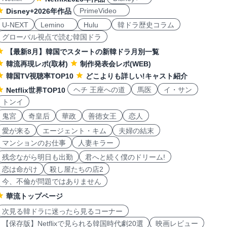
PrimeVideo
Disney+2026年作品
U-NEXT
Lemino
Hulu
韓ドラ歴史コラム
グローバル視点で読む韓国ドラ
【最新8月】韓国でスタートの新韓ドラ月別一覧
韓流再現レポ(取材)
制作発表会レポ(WEB)
韓国TV視聴率TOP10
どこよりも詳しい!キャスト紹介
ヘチ 王座への道
馬医
イ・サン
Netflix世界TOP10
トンイ
鬼宮
奇皇后
華政
善徳女王
恋人
愛が来る
エージェント・キム
夫婦の結末
マンションのお仕事
人妻キラー
残念ながら明日も出勤
君へと続く僕のドリーム!
恋は命がけ
殺し屋たちの店2
今、不倫が問題ではありません
華流トップページ
次見る韓ドラに迷ったら見るコーナー
【保存版】Netflixで見られる韓国時代劇20選
映画レビュー