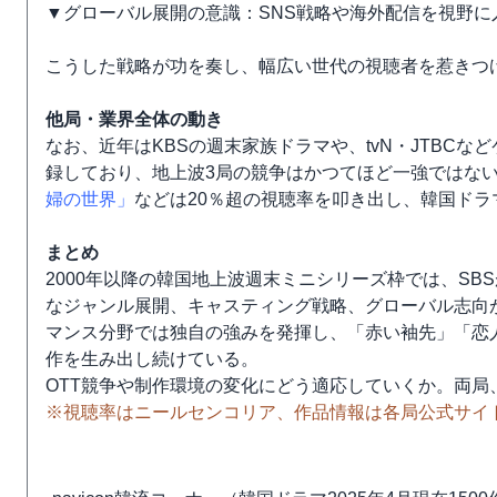
▼グローバル展開の意識：SNS戦略や海外配信を視野に
こうした戦略が功を奏し、幅広い世代の視聴者を惹きつ
他局・業界全体の動き
なお、近年はKBSの週末家族ドラマや、tvN・JTBC
録しており、地上波3局の競争はかつてほど一強ではない。
婦の世界」
などは20％超の視聴率を叩き出し、韓国ド
まとめ
2000年以降の韓国地上波週末ミニシリーズ枠では、SB
なジャンル展開、キャスティング戦略、グローバル志向
マンス分野では独自の強みを発揮し、「赤い袖先」「恋人
作を生み出し続けている。
OTT競争や制作環境の変化にどう適応していくか。両
※視聴率はニールセンコリア、作品情報は各局公式サイ