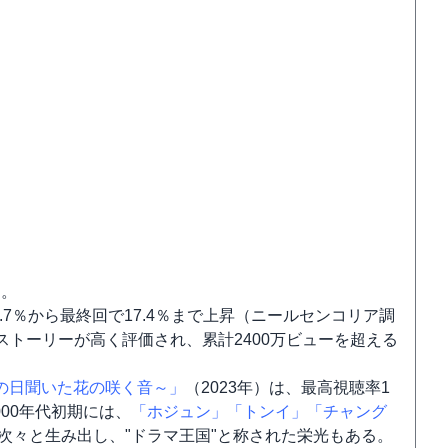
た。
率5.7％から最終回で17.4％まで上昇（ニールセンコリア調
ストーリーが高く評価され、累計2400万ビューを超える
の日聞いた花の咲く音～」
（2023年）は、最高視聴率1
000年代初期には、
「ホジュン」
「トンイ」
「チャング
次々と生み出し、"ドラマ王国"と称された栄光もある。