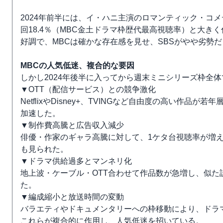
2024年前半には、イ・ハニ主演のロマンティック・コ
回18.4％（MBC金土ドラマ枠歴代最高視聴率）と大き
好調で、MBCは確かな存在感を見せ、SBSがやや劣勢
MBCの人気低迷、複合的な要因
しかし2024年後半に入ってから週末ミニシリーズ枠全
▼OTT（配信サービス）との競争激化
NetflixやDisney+、TVINGなど自由度の高い作
加速した。
▼制作費高騰と広告収入減少
俳優・作家のギャラ高騰に対して、1ケタ台視聴率が増
も見られた。
▼ドラマ供給過多とマンネリ化
地上波・ケーブル・OTT合わせて作品数が急増し、似
た。
▼編成縮小と放送時間の変動
バラエティやドキュメンタリーへの枠移動により、ドラ
これらが複合的に作用し、人気低迷を招いている。