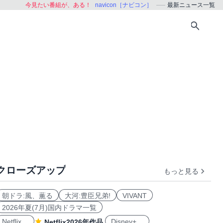
今見たい番組が、ある！
navicon［ナビコン］
最新ニュース一覧
クローズアップ
もっと見る
朝ドラ:風、薫る
大河:豊臣兄弟!
VIVANT
2026年夏(7月)国内ドラマ一覧
Netflix
Disney+
Netflix2026年作品