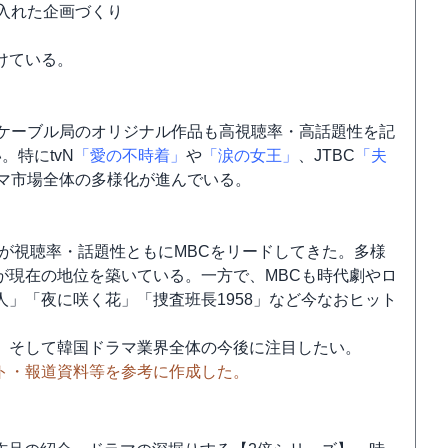
入れた企画づくり
けている。
などケーブル局のオリジナル作品も高視聴率・高話題性を記
特にtvN
「愛の不時着」
や
「涙の女王」
、JTBC
「夫
ラマ市場全体の多様化が進んでいる。
Sが視聴率・話題性ともにMBCをリードしてきた。多様
が現在の地位を築いている。一方で、MBCも時代劇やロ
」「夜に咲く花」「捜査班長1958」など今なおヒット
局、そして韓国ドラマ業界全体の今後に注目したい。
ト・報道資料等を参考に作成した。