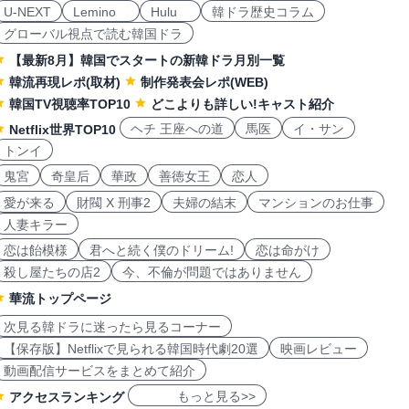
U-NEXT
Lemino
Hulu
韓ドラ歴史コラム
グローバル視点で読む韓国ドラ
【最新8月】韓国でスタートの新韓ドラ月別一覧
韓流再現レポ(取材)
制作発表会レポ(WEB)
韓国TV視聴率TOP10
どこよりも詳しい!キャスト紹介
ヘチ 王座への道
馬医
イ・サン
Netflix世界TOP10
トンイ
鬼宮
奇皇后
華政
善徳女王
恋人
愛が来る
財閥 X 刑事2
夫婦の結末
マンションのお仕事
人妻キラー
恋は飴模様
君へと続く僕のドリーム!
恋は命がけ
殺し屋たちの店2
今、不倫が問題ではありません
華流トップページ
次見る韓ドラに迷ったら見るコーナー
【保存版】Netflixで見られる韓国時代劇20選
映画レビュー
動画配信サービスをまとめて紹介
もっと見る>>
アクセスランキング