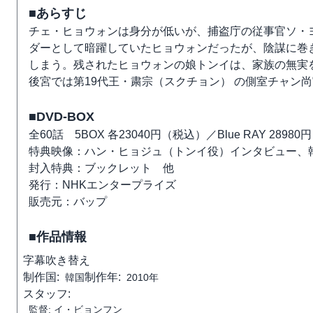
■あらすじ
チェ・ヒョウォンは身分が低いが、捕盗庁の従事官ソ・ヨ
ダーとして暗躍していたヒョウォンだったが、陰謀に巻
しまう。残されたヒョウォンの娘トンイは、家族の無実
後宮では第19代王・粛宗（スクチョン） の側室チャン
■DVD-BOX
全60話 5BOX 各23040円（税込）／Blue RAY 2898
特典映像：ハン・ヒョジュ（トンイ役）インタビュー、
封入特典：ブックレット 他
発行：NHKエンタープライズ
販売元：バップ
■作品情報
字幕
吹き替え
制作国:
制作年:
韓国
2010年
スタッフ:
監督: イ・ビョンフン