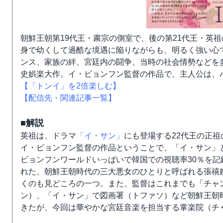
朝鮮王朝第19代王・粛宗の側室で、後の第21代王・英
身で幼くして過酷な境遇に陥りながらも、明るく強い心
ンス、家族の絆、宮廷内の闘争、当時の社会情勢などを
史娯楽大作。イ・ビョンフン監督の作品で、主人公は、
【「トンイ」を2倍楽しむ】
【配信先・関連記事一覧】
■解説
英祖は、ドラマ
「イ・サン」
にも登場する22代王の正
イ・ビョンフン監督の作品ということで、「イ・サン」
ビョンフンワールドいっぱいで韓国での視聴率30％を
れた、朝鮮王朝時代の三大悪女のひとりと呼ばれる張禧
くのも見どころの一つ。また、監督はこれまでも「チャ
ン）、「イ・サン」で図画署（トファソ）など朝鮮王朝
きたが、今回は華やかな宮廷音楽を担当する掌楽院（チ