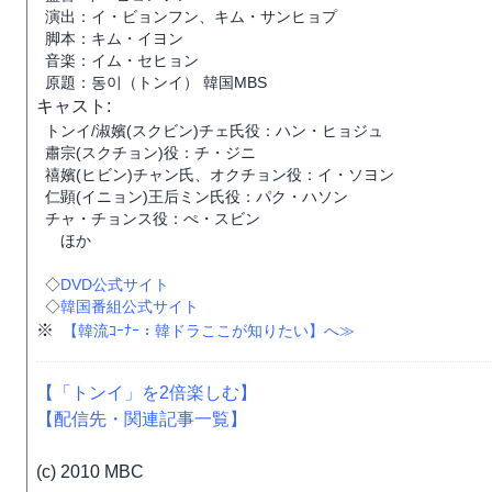
演出：イ・ビョンフン、キム・サンヒョプ
脚本：キム・イヨン
音楽：イム・セヒョン
原題：동이（トンイ） 韓国MBS
キャスト:
トンイ/淑嬪(スクビン)チェ氏役：ハン・ヒョジュ
肅宗(スクチョン)役：チ・ジニ
禧嬪(ヒビン)チャン氏、オクチョン役：イ・ソヨン
仁顕(イニョン)王后ミン氏役：パク・ハソン
チャ・チョンス役：ぺ・スビン
ほか
◇
DVD公式サイト
◇
韓国番組公式サイト
※
【韓流ｺｰﾅｰ：韓ドラここが知りたい】へ≫
【「トンイ」を2倍楽しむ】
【配信先・関連記事一覧】
(c) 2010 MBC