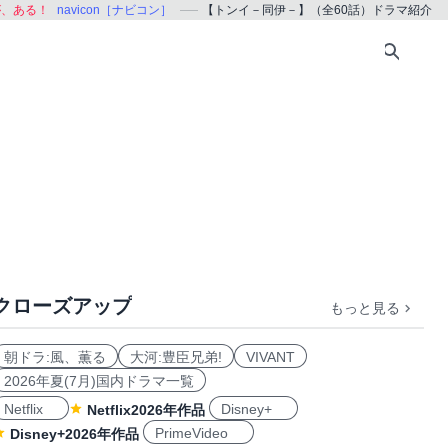
が、ある！
navicon［ナビコン］
【トンイ－同伊－】（全60話）ドラマ紹介
クローズアップ
もっと見る
朝ドラ:風、薫る
大河:豊臣兄弟!
VIVANT
2026年夏(7月)国内ドラマ一覧
Netflix
Disney+
Netflix2026年作品
PrimeVideo
Disney+2026年作品