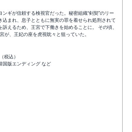
ンギが信頼する検視官だった。秘密組織“剣契”のリー
き込まれ、息子とともに無実の罪を着せられ処刑されて
を訴えるため、王宮で下働きを始めることに。 その頃、
尚宮が、王妃の座を虎視眈々と狙っていた。
0円（税込）
韓国版エンディング など