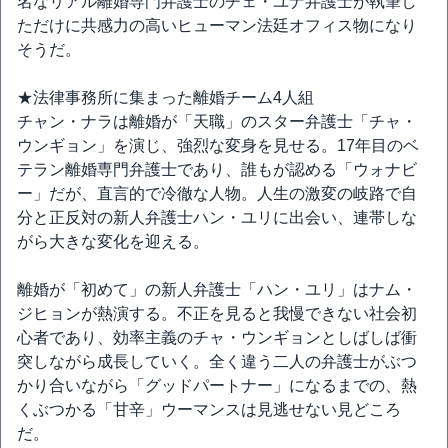
名なリアル離婚専門弁護士のチェ・ユナ弁護士が執筆し
ただけに共感力の高いヒューマン法廷オフィス物になり
そうだ。
★法律事務所に集まった離婚チーム4人組
チャン・ナラは離婚が「天職」のスター弁護士「チャ・
ウンギョン」を演じ、強烈な変身を見せる。17年目のベ
テラン離婚専門弁護士であり、誰もが認める「ウォナビ
ー」だが、直言的で冷徹な人物。人生の激変の岐路で自
分と正反対の新人弁護士ハン・ユリに出会い、連帯しな
がら大きな変化を迎える。
離婚が「初めて」の新人弁護士「ハン・ユリ」はナム・
ジヒョンが熱演する。不正を見ると我慢できない社会初
心者であり、効率主義のチャ・ウンギョンとしばしば衝
突しながら成長していく。全く違う二人の弁護士がぶつ
かり合いながら「グッドパートナー」になるまでの、熱
くぶつかる「甘辛」ウーマンスは見逃せない見どころ
だ。