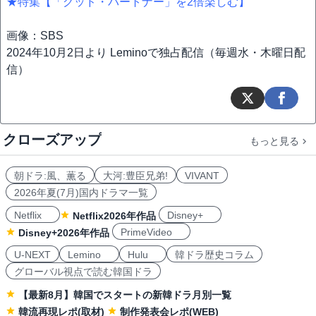
★特集【「グッド・パートナー」を2倍楽しむ】
画像：SBS
2024年10月2日より Leminoで独占配信（毎週水・木曜日配
信）
クローズアップ
もっと見る
朝ドラ:風、薫る
大河:豊臣兄弟!
VIVANT
2026年夏(7月)国内ドラマ一覧
Netflix
Disney+
Netflix2026年作品
PrimeVideo
Disney+2026年作品
U-NEXT
Lemino
Hulu
韓ドラ歴史コラム
グローバル視点で読む韓国ドラ
【最新8月】韓国でスタートの新韓ドラ月別一覧
韓流再現レポ(取材)
制作発表会レポ(WEB)