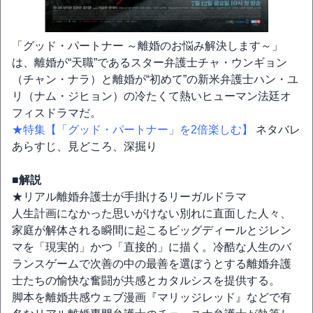
「グッド・パートナー ～離婚のお悩み解決します～」
は、離婚が“天職”であるスター弁護士チャ・ウンギョン
（チャン・ナラ）と離婚が“初めて”の新米弁護士ハン・ユ
リ（ナム・ジヒョン）の冷たくて熱いヒューマン法廷オ
フィスドラマだ。
★特集【「グッド・パートナー」を2倍楽しむ】
ネタバレ
あらすじ、見どころ、深掘り
■解説
★リアル離婚弁護士が手掛けるリーガルドラマ
人生計画になかった思いがけない別れに直面した人々、
家庭が解体される瞬間に起こるビッグディールとジレン
マを「現実的」かつ「直接的」に描く。冷酷な人生のバ
ランスゲームで次善の中の最善を選ぼうとする離婚弁護
士たちの愉快な奮闘が共感とカタルシスを提供する。
脚本を離婚共感ウェブ漫画『マリッジレッド』などで有