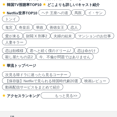
韓国TV視聴率TOP10
どこよりも詳しい!キャスト紹介
ヘチ 王座への道
馬医
イ・サン
Netflix世界TOP10
トンイ
鬼宮
奇皇后
華政
善徳女王
恋人
愛が来る
財閥 X 刑事2
夫婦の結末
マンションのお仕事
人妻キラー
恋は飴模様
君へと続く僕のドリーム!
恋は命がけ
殺し屋たちの店2
今、不倫が問題ではありません
華流トップページ
次見る韓ドラに迷ったら見るコーナー
【保存版】Netflixで見られる韓国時代劇20選
映画レビュー
動画配信サービスをまとめて紹介
もっと見る>>
アクセスランキング