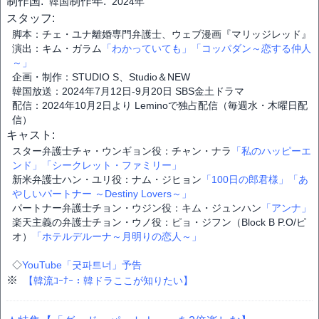
制作国:
制作年:
韓国
2024年
スタッフ:
脚本：チェ・ユナ離婚専門弁護士、ウェブ漫画『マリッジレッド』
演出：キム・ガラム
「わかっていても」
「コッパダン～恋する仲人
～」
企画・制作：STUDIO S、Studio＆NEW
韓国放送：2024年7月12日-9月20日 SBS金土ドラマ
配信：2024年10月2日より Leminoで独占配信（毎週水・木曜日配
信）
キャスト:
スター弁護士チャ・ウンギョン役：チャン・ナラ
「私のハッピーエ
ンド」
「シークレット・ファミリー」
新米弁護士ハン・ユリ役：ナム・ジヒョン
「100日の郎君様」
「あ
やしいパートナー ～Destiny Lovers～」
パートナー弁護士チョン・ウジン役：キム・ジュンハン
「アンナ」
楽天主義の弁護士チョン・ウノ役：ピョ・ジフン（Block B P.O/ピ
オ）
「ホテルデルーナ～月明りの恋人～」
◇
YouTube「굿파트너」予告
※
【韓流ｺｰﾅｰ：韓ドラここが知りたい】