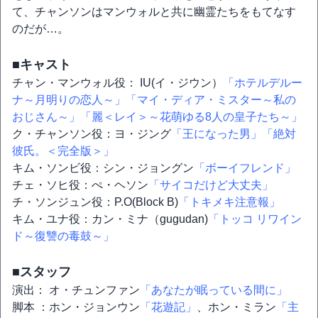
て、チャンソンはマンウォルと共に幽霊たちをもてなす
のだが…。
■キャスト
チャン・マンウォル役： IU(イ・ジウン）
「ホテルデルー
ナ～月明りの恋人～」
「マイ・ディア・ミスター～私の
おじさん～」
「麗＜レイ＞～花萌ゆる8人の皇子たち～」
ク・チャンソン役：ヨ・ジング
「王になった男」
「絶対
彼氏。＜完全版＞」
キム・ソンビ役：シン・ジョングン
「ボーイフレンド」
チェ・ソヒ役：ぺ・ヘソン
「サイコだけど大丈夫」
チ・ソンジュン役：P.O(Block B)
「トキメキ注意報」
キム・ユナ役：カン・ミナ（gugudan)
「トッコ リワイン
ド～復讐の毒鼓～」
■スタッフ
演出： オ・チュンファン
「あなたが眠っている間に」
脚本 ：ホン・ジョンウン
「花遊記」
、ホン・ミラン
「主