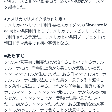
のキム・スヒョンの登場には、多くの視聴者がシーズン2
を期待した。
●アメリカでリメイク版制作決定！
アメリカのハリウッド制作会社スカイダンス(Skydance M
edia)との共同制作としてアメリカでテレビシリーズとし
て制作される予定だ。 アメリカとの共同プロジェクトは
韓国ドラマ業界でも初の事例となる。
■あらすじ
ソウルの繁華街で幽霊だけが泊まることのできるホテル
デルーナには、千年以上前から美しいが気難しい社長チ
ャン･マンウォルが住んでいた。ある日マンウォルは、ホ
テルデルーナに迷い込んできた男を、息子を引き渡すこ
とを条件に見逃してやる。それから20年後、優秀な若き
ホテルマン、ク･チャンソンの元にデルーナから入社の知
らせが。チャンソンこそが、昔助けた男の息子だっの
だ…。嫌がるチャンソンだったが、ある運命的な出来事
をきっかけにデルーナで働くことを決意する。こうし