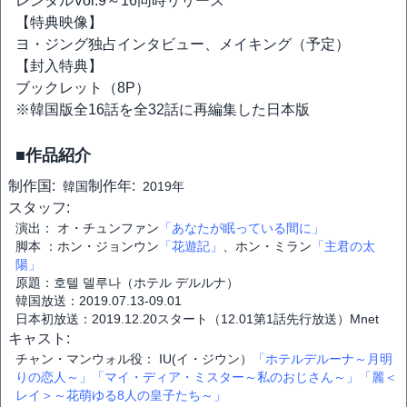
レンタルVol.9～16同時リリース
【特典映像】
ヨ・ジング独占インタビュー、メイキング（予定）
【封入特典】
ブックレット（8P）
※韓国版全16話を全32話に再編集した日本版
■作品紹介
制作国:
制作年:
韓国
2019年
スタッフ:
演出： オ・チュンファン
「あなたが眠っている間に」
脚本 ：ホン・ジョンウン
「花遊記」
、ホン・ミラン
「主君の太
陽」
原題：호텔 델루나（ホテル デルルナ）
韓国放送：2019.07.13-09.01
日本初放送：2019.12.20スタート（12.01第1話先行放送）Mnet
キャスト:
チャン・マンウォル役： IU(イ・ジウン）
「ホテルデルーナ～月明
りの恋人～」
「マイ・ディア・ミスター～私のおじさん～」
「麗＜
レイ＞～花萌ゆる8人の皇子たち～」