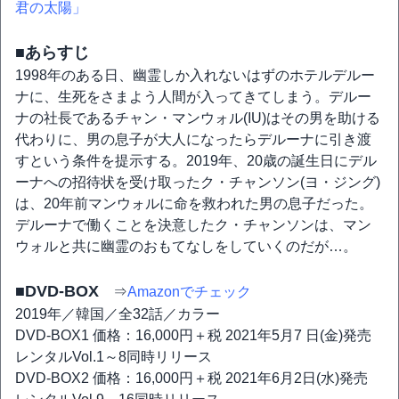
君の太陽」
■あらすじ
1998年のある日、幽霊しか入れないはずのホテルデルー
ナに、生死をさまよう人間が入ってきてしまう。デルー
ナの社長であるチャン・マンウォル(IU)はその男を助ける
代わりに、男の息子が大人になったらデルーナに引き渡
すという条件を提示する。2019年、20歳の誕生日にデル
ーナへの招待状を受け取ったク・チャンソン(ヨ・ジング)
は、20年前マンウォルに命を救われた男の息子だった。
デルーナで働くことを決意したク・チャンソンは、マン
ウォルと共に幽霊のおもてなしをしていくのだが…。
■DVD-BOX
⇒
Amazonでチェック
2019年／韓国／全32話／カラー
DVD-BOX1 価格：16,000円＋税 2021年5月7 日(金)発売
レンタルVol.1～8同時リリース
DVD-BOX2 価格：16,000円＋税 2021年6月2日(水)発売