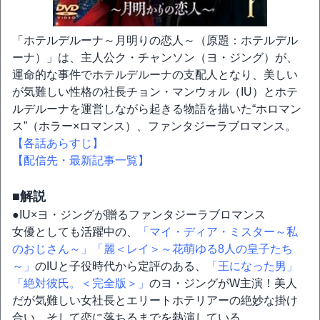
「ホテルデルーナ～月明りの恋人～（原題：ホテルデル
ーナ）」は、主人公ク・チャンソン（ヨ・ジング）が、
運命的な事件でホテルデルーナの支配人となり、美しい
が気難しい性格の社長チョン・マンウォル（IU）とホテ
ルデルーナを運営しながら起きる物語を描いた“ホロマン
ス”（ホラー×ロマンス）、ファンタジーラブロマンス。
【各話あらすじ】
【配信先・最新記事一覧】
■解説
●IU×ヨ・ジングが贈るファンタジーラブロマンス
女優としても活躍中の、
「マイ・ディア・ミスター～私
のおじさん～」
「麗＜レイ＞～花萌ゆる8人の皇子たち
～」
のIUと子役時代から定評のある、
「王になった男」
「絶対彼氏。＜完全版＞」
のヨ・ジングがW主演！美人
だが気難しい女社長とエリートホテリアーの絶妙な掛け
合い、そして恋に落ちるまでを熱演している。