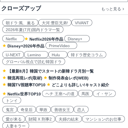
クローズアップ
もっと見る
朝ドラ:風、薫る
大河:豊臣兄弟!
VIVANT
2026年夏(7月)国内ドラマ一覧
Netflix
Disney+
Netflix2026年作品
PrimeVideo
Disney+2026年作品
U-NEXT
Lemino
Hulu
韓ドラ歴史コラム
グローバル視点で読む韓国ドラ
【最新8月】韓国でスタートの新韓ドラ月別一覧
韓流再現レポ(取材)
制作発表会レポ(WEB)
韓国TV視聴率TOP10
どこよりも詳しい!キャスト紹介
ヘチ 王座への道
馬医
イ・サン
Netflix世界TOP10
トンイ
鬼宮
奇皇后
華政
善徳女王
恋人
愛が来る
財閥 X 刑事2
夫婦の結末
マンションのお仕事
人妻キラー