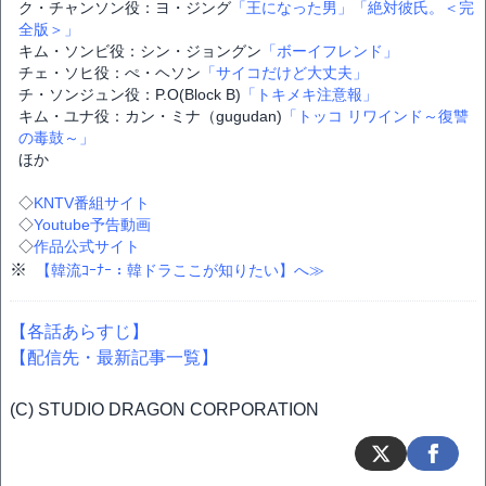
ク・チャンソン役：ヨ・ジング
「王になった男」
「絶対彼氏。＜完
全版＞」
キム・ソンビ役：シン・ジョングン
「ボーイフレンド」
チェ・ソヒ役：ぺ・ヘソン
「サイコだけど大丈夫」
チ・ソンジュン役：P.O(Block B)
「トキメキ注意報」
キム・ユナ役：カン・ミナ（gugudan)
「トッコ リワインド～復讐
の毒鼓～」
ほか
◇
KNTV番組サイト
◇
Youtube予告動画
◇
作品公式サイト
※
【韓流ｺｰﾅｰ：韓ドラここが知りたい】へ≫
【各話あらすじ】
【配信先・最新記事一覧】
(C) STUDIO DRAGON CORPORATION