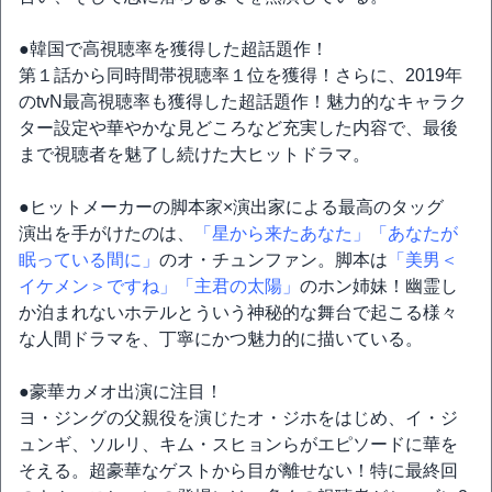
●韓国で高視聴率を獲得した超話題作！
第１話から同時間帯視聴率１位を獲得！さらに、2019年
のtvN最高視聴率も獲得した超話題作！魅力的なキャラク
ター設定や華やかな見どころなど充実した内容で、最後
まで視聴者を魅了し続けた大ヒットドラマ。
●ヒットメーカーの脚本家×演出家による最高のタッグ
演出を手がけたのは、
「星から来たあなた」
「あなたが
眠っている間に」
のオ・チュンファン。脚本は
「美男＜
イケメン＞ですね」
「主君の太陽」
のホン姉妹！幽霊し
か泊まれないホテルとういう神秘的な舞台で起こる様々
な人間ドラマを、丁寧にかつ魅力的に描いている。
●豪華カメオ出演に注目！
ヨ・ジングの父親役を演じたオ・ジホをはじめ、イ・ジ
ュンギ、ソルリ、キム・スヒョンらがエピソードに華を
そえる。超豪華なゲストから目が離せない！特に最終回