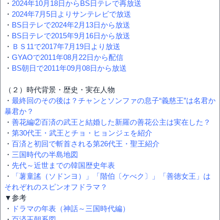
・
2024年10月18日からBS日テレで再放送
・
2024年7月5日よりサンテレビで放送
・
BS日テレで2024年2月13日から放送
・
BS日テレで2015年9月16日から放送
・
ＢＳ11で2017年7月19日より放送
・
GYAOで2011年08月22日から配信
・
BS朝日で2011年09月08日から放送
（２）時代背景・歴史・実在人物
・
最終回のその後は？チャンとソンファの息子“義慈王”は名君か
暴君か？
・
善花編②百済の武王と結婚した新羅の善花公主は実在した？
・
第30代王・武王とチョ・ヒョンジェを紹介
・
百済と初回で斬首される第26代王・聖王紹介
・
三国時代の半島地図
・
先代～近世までの韓国歴史年表
・
「薯童謠（ソドンヨ）」「階伯〔ケべク〕」「善徳女王」は
それぞれのスピンオフドラマ？
▼参考
・
ドラマの年表（神話～三国時代編）
・
百済王朝系図