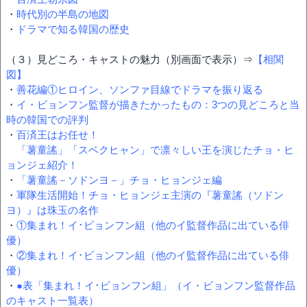
・
時代別の半島の地図
・
ドラマで知る韓国の歴史
（３）見どころ・キャストの魅力（別画面で表示）⇒
【相関
図】
・
善花編①ヒロイン、ソンファ目線でドラマを振り返る
・
イ・ビョンフン監督が描きたかったもの：3つの見どころと当
時の韓国での評判
・
百済王はお任せ！
「薯童謠」「スベクヒャン」で凛々しい王を演じたチョ・ヒ
ョンジェ紹介！
・
「薯童謠－ソドンヨ－」チョ・ヒョンジェ編
・
軍隊生活開始！チョ・ヒョンジェ主演の『薯童謠（ソドン
ヨ）』は珠玉の名作
・
①集まれ！イ･ビョンフン組（他のイ監督作品に出ている俳
優）
・
②集まれ！イ･ビョンフン組（他のイ監督作品に出ている俳
優）
・
●表「集まれ！イ･ビョンフン組」（イ・ビョンフン監督作品
のキャスト一覧表）