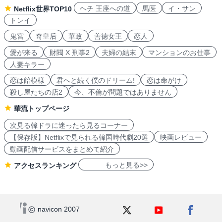
ヘチ 王座への道
馬医
イ・サン
Netflix世界TOP10
トンイ
鬼宮
奇皇后
華政
善徳女王
恋人
愛が来る
財閥 X 刑事2
夫婦の結末
マンションのお仕事
人妻キラー
恋は飴模様
君へと続く僕のドリーム!
恋は命がけ
殺し屋たちの店2
今、不倫が問題ではありません
華流トップページ
次見る韓ドラに迷ったら見るコーナー
【保存版】Netflixで見られる韓国時代劇20選
映画レビュー
動画配信サービスをまとめて紹介
もっと見る>>
アクセスランキング
navicon 2007