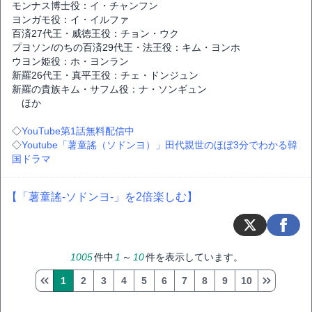
モンナス博士役：イ・チャンフン
ヨンガモ役：イ・イルファ
百済27代王・威徳王役：チョン・ウク
プヨソン/のちの百済29代王・法王役：キム・ヨンホ
ウヨン姫役：ホ・ヨンラン
新羅26代王・真平王役：チェ・ドンジュン
新羅の貴族キム・サフム役：ナ・ソンギュン
ほか
◇
YouTube第1話無料配信中
◇
Youtube「薯童謠（ソドンヨ）」田代親世のほぼ3分でわかる韓
国ドラマ
【「薯童謠-ソドンヨ-」を2倍楽しむ】
1005
件中
1
～
10
件を表示しています。
1
2
3
4
5
6
7
8
9
10