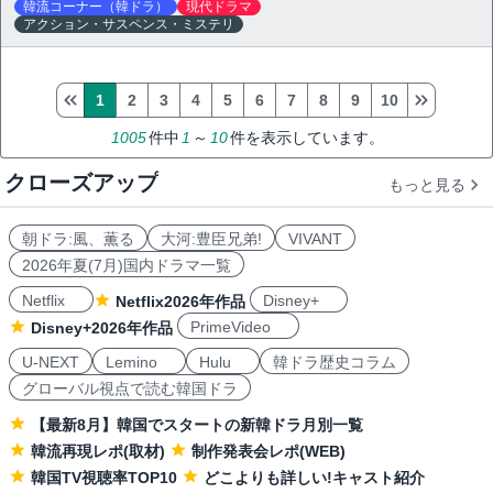
韓流コーナー（韓ドラ）
現代ドラマ
アクション・サスペンス・ミステリ
1
2
3
4
5
6
7
8
9
10
1005
件中
1
～
10
件を表示しています。
クローズアップ
もっと見る
朝ドラ:風、薫る
大河:豊臣兄弟!
VIVANT
2026年夏(7月)国内ドラマ一覧
Netflix
Disney+
Netflix2026年作品
PrimeVideo
Disney+2026年作品
U-NEXT
Lemino
Hulu
韓ドラ歴史コラム
グローバル視点で読む韓国ドラ
【最新8月】韓国でスタートの新韓ドラ月別一覧
韓流再現レポ(取材)
制作発表会レポ(WEB)
韓国TV視聴率TOP10
どこよりも詳しい!キャスト紹介