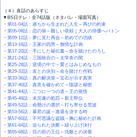
（４）各話のあらすじ
▼BS日テレ：全74話版（ネタバレ・場面写真）
・
第01-04話：過ちから生まれた人生～再びの約束
・
第05-08話：恋の病～難しい依頼｜大人の俳優へバトン
・
第09-12話：夢に見た再会～初めての功績
・
第13-16話：王家の四男～無情な計画
・
第17-20話：手にした秘伝書～命を賭けたのろし
・
第21-24話：三国統合の～太学舎の闇
・
第25-28話：逆境の中で～愛とはみじめなもの
・
第29-32話：友との決別～命を賭けた作戦
・
第33-36話：真の解決策～宝石が示す真実
・
第37-40話：真意を確かめて～陰謀と秘密
・
第41-44話：二つに一つの道～王の覚悟
・
第45-48話：未完遂の処罰～新王即位
・
第49-52話：命懸けの選択～打ち寄せる荒波
・
第53-56話：暴君の誕～進退を決する時
・
第57-60話：不可思議な盗賊～胸に秘めた計画
・
第61-64話：迫られた決断～繰り上げ決行
・
第65-68話：目の前の王位～仇敵との決着