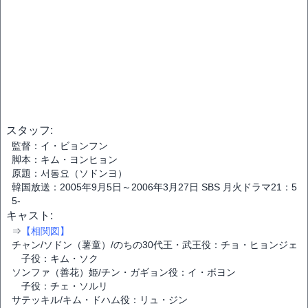
スタッフ:
監督：イ・ビョンフン
脚本：キム・ヨンヒョン
原題：서동요（ソドンヨ）
韓国放送：2005年9月5日～2006年3月27日 SBS 月火ドラマ21：5
5-
キャスト:
⇒
【相関図】
チャン/ソドン（薯童）/のちの30代王・武王役：チョ・ヒョンジェ
子役：キム・ソク
ソンファ（善花）姫/チン・ガギョン役：イ・ボヨン
子役：チェ・ソルリ
サテッキル/キム・ドハム役：リュ・ジン