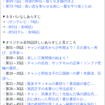
・
第69-72話：待望の即位～取り引き婚の浮上
・
第73-74話：長い恋を実らせる前に～愛を守り抜くため
▼ネタバレなしあらすじ
⇒
（サンテレビ：74話）
⇒
（BS11：全66話）
⇒
（BS日テレ：全66話）
▼オリジナル全55話詳しいあらすじと見どころ
・第01～05話：
チャンの誕生から少年期まで！王の過ち～再
び、太学舎へ
・第06～10話：
哀しい三角関係の始まり！
・第11～15話：
チャンの出自、サッテキルの正体！ソンファ究
極の選択…
・第16～20話：
チャンと阿佐太子の三国統一の夢！木羅須、百
済へ…
・第21～25話：
親友サテッキルの裏切り！善花姫の逃亡…
・第26～30話：
第四王子の名乗りに号泣必至！
・第31～35話：
チャン、武康太子に！仕組んだ偽の譲位式…
・第36～40話：
幻に終わった即位式！愛か裏切りか…
・第41～45話：
謎の盗賊団出現！チャン秘密の計画を決行！