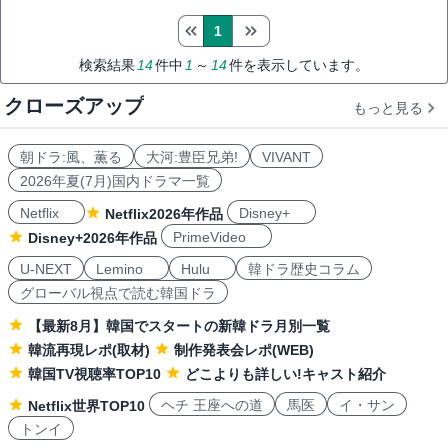
1
検索結果
14
件中
1
～
14
件を表示しています。
クローズアップ
もっと見る
朝ドラ:風、薫る
大河:豊臣兄弟!
VIVANT
2026年夏(7月)国内ドラマ一覧
Netflix
Disney+
Netflix2026年作品
PrimeVideo
Disney+2026年作品
U-NEXT
Lemino
Hulu
韓ドラ歴史コラム
グローバル視点で読む韓国ドラ
【最新8月】韓国でスタートの新韓ドラ月別一覧
韓流再現レポ(取材)
制作発表会レポ(WEB)
韓国TV視聴率TOP10
どこよりも詳しい!キャスト紹介
ヘチ 王座への道
馬医
イ・サン
Netflix世界TOP10
トンイ