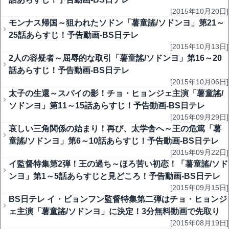
[2015年10月20日]
モンナス帰国～狙われたソドン「薯童謠/ソドンヨ」第21～
25話あらすじ！予告動画-BS日テレ
[2015年10月13日]
2人の容疑者～屈辱的な取引「薯童謠/ソドンヨ」第16～20
話あらすじ！予告動画-BS日テレ
[2015年10月06日]
太子の生還～スパイの影！チョ・ヒョンジェ主演「薯童謠/
ソドンヨ」第11～15話あらすじ！予告動画-BS日テレ
[2015年09月29日]
哀しい三角関係の始まり！再び、太学舎へ～王の危篤「薯
童謠/ソドンヨ」第6～10話あらすじ！予告動画-BS日テレ
[2015年09月22日]
イ監督特集第2弾！王の過ち～ほろ苦い初恋！「薯童謠/ソド
ンヨ」第1～5話あらすじと見どころ！予告動画-BS日テレ
[2015年09月15日]
BS日テレ イ・ビョンフン監督特集第二弾はチョ・ヒョンジ
ェ主演「薯童謠/ソドンヨ」に決定！3分無料動画で先取り
[2015年08月19日]