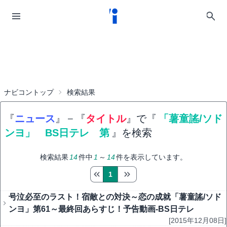
ナビコントップ
検索結果
『
ニュース
』
−
『
タイトル
』で『
「薯童謠/ソド
ンヨ」 BS日テレ 第
』を検索
検索結果
14
件中
1
～
14
件を表示しています。
1
号泣必至のラスト！宿敵との対決～恋の成就「薯童謠/ソド
ンヨ」第61～最終回あらすじ！予告動画-BS日テレ
[2015年12月08日]