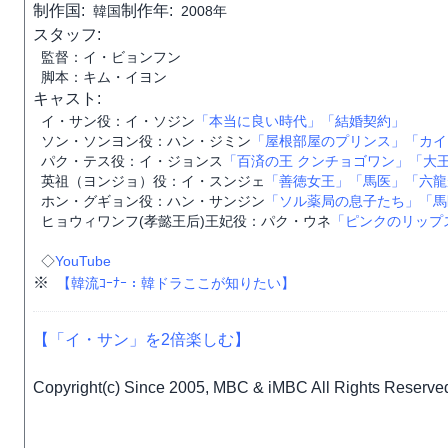
制作国:
制作年:
韓国
2008年
スタッフ:
監督：イ・ビョンフン
脚本：キム・イヨン
キャスト:
イ・サン役：イ・ソジン
「本当に良い時代」
「結婚契約」
ソン・ソンヨン役：ハン・ジミン
「屋根部屋のプリンス」
「カイ
パク・テス役：イ・ジョンス
「百済の王 クンチョゴワン」
「大
英祖（ヨンジョ）役：イ・スンジェ
「善徳女王」
「馬医」
「六龍
ホン・グギョン役：ハン・サンジン
「ソル薬局の息子たち」
「馬
ヒョウィワンフ(孝懿王后)王妃役：パク・ウネ
「ピンクのリップ
◇
YouTube
※
【韓流ｺｰﾅｰ：韓ドラここが知りたい】
【「イ・サン」を2倍楽しむ】
Copyright(c) Since 2005, MBC & iMBC All Rights Reserve