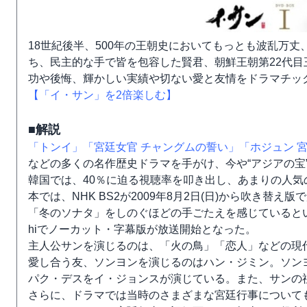
18世紀後半、500年の王朝史においてもっとも波乱万
ち、民主的な手で皆を包容した賢君、朝鮮王朝第22代
功や後悔、輝かしい実績や切ない愛と友情をドラマチッ
【「イ・サン」を2倍楽しむ】
■解説
「トンイ」
「宮廷女官 チャングムの誓い」
「ホジュン 
などの多くの名作歴史ドラマを手がけ、今や“アジアの宝
韓国では、40％に迫る視聴率を叩き出し、あまりの人
本では、NHK BS2が2009年8月2日(日)から吹き
「冬のソナタ」をしのぐほどの手ごたえを感じているという
hiでノーカット・字幕版が放送開始となった。
主人公サンを演じるのは、「火の鳥」「恋人」などの現
愛し合う友、ソンヨンを演じるのはハン・ジミン。ソン
パク・デスをイ・ジョンスが演じている。また、サンの祖
さらに、ドラマでは当時のさまざまな宮廷行事について