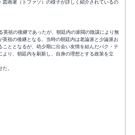
・図画署（トファソ）の様子が詳しく紹介されているの
ある英祖の後継であったが、朝廷内の派閥の陰謀により無
が英祖の後継となる。当時の朝廷内は老論派と少論派お
ることとなるが、幼少期に出会い友情を結んだパク・テ
により、朝廷内を刷新し、自身の理想とする政策を立
せた。