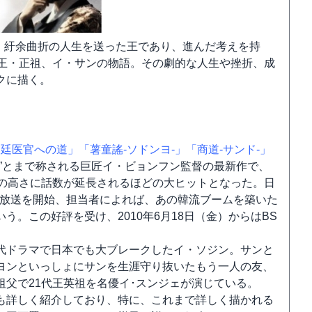
丈、紆余曲折の人生を送った王であり、進んだ考えを持
目王・正祖、イ・サンの物語。その劇的な人生や挫折、成
クに描く。
宮廷医官への道」
「薯童謠-ソドンヨ-」
「商道-サンド-」
”とまで称される巨匠イ・ビョンフン監督の最新作で、
気の高さに話数が延長されるほどの大ヒットとなった。日
替え版で放送を開始、担当者によれば、あの韓流ブームを築いた
。この好評を受け、2010年6月18日（金）からはBS
代ドラマで日本でも大ブレークしたイ・ソジン。サンと
ヨンといっしょにサンを生涯守り抜いたもう一人の友、
父で21代王英祖を名優イ･スンジェが演じている。
も詳しく紹介しており、特に、これまで詳しく描かれる