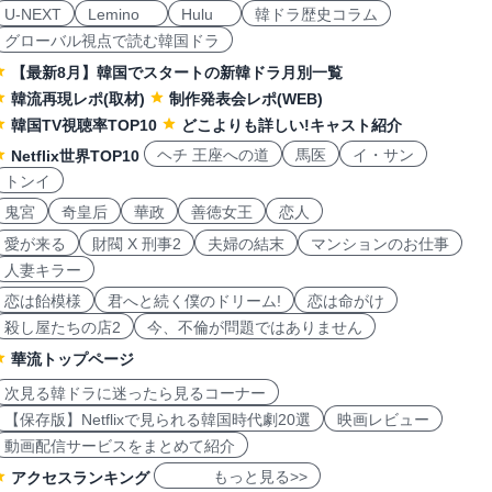
U-NEXT
Lemino
Hulu
韓ドラ歴史コラム
グローバル視点で読む韓国ドラ
【最新8月】韓国でスタートの新韓ドラ月別一覧
韓流再現レポ(取材)
制作発表会レポ(WEB)
韓国TV視聴率TOP10
どこよりも詳しい!キャスト紹介
ヘチ 王座への道
馬医
イ・サン
Netflix世界TOP10
トンイ
鬼宮
奇皇后
華政
善徳女王
恋人
愛が来る
財閥 X 刑事2
夫婦の結末
マンションのお仕事
人妻キラー
恋は飴模様
君へと続く僕のドリーム!
恋は命がけ
殺し屋たちの店2
今、不倫が問題ではありません
華流トップページ
次見る韓ドラに迷ったら見るコーナー
【保存版】Netflixで見られる韓国時代劇20選
映画レビュー
動画配信サービスをまとめて紹介
もっと見る>>
アクセスランキング