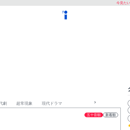
今見た
代劇
超常現象
現代ドラマ
五十音順
新着順