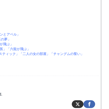
ンとアベル」
王の夢」
が飛ぶ」
医」
「六龍が飛ぶ」
スティック」
「二人の女の部屋」
「チャングムの誓い」
d.