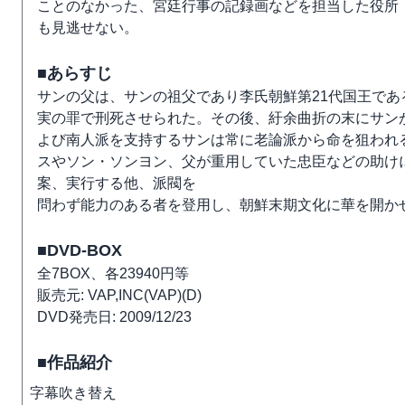
ことのなかった、宮廷行事の記録画などを担当した役所
も見逃せない。
■あらすじ
サンの父は、サンの祖父であり李氏朝鮮第21代国王で
実の罪で刑死させられた。その後、紆余曲折の末にサン
よび南人派を支持するサンは常に老論派から命を狙われ
スやソン・ソンヨン、父が重用していた忠臣などの助け
案、実行する他、派閥を
問わず能力のある者を登用し、朝鮮末期文化に華を開か
■DVD-BOX
全7BOX、各23940円等
販売元: VAP,INC(VAP)(D)
DVD発売日: 2009/12/23
■作品紹介
字幕
吹き替え