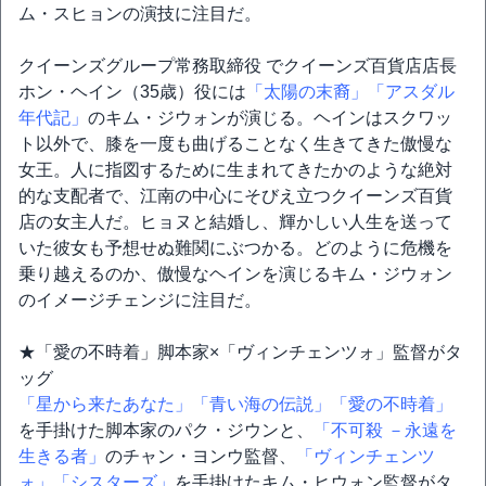
ム・スヒョンの演技に注目だ。
クイーンズグループ常務取締役 でクイーンズ百貨店店長
ホン・ヘイン（35歳）役には
「太陽の末裔」
「アスダル
年代記」
のキム・ジウォンが演じる。ヘインはスクワッ
ト以外で、膝を一度も曲げることなく生きてきた傲慢な
女王。人に指図するために生まれてきたかのような絶対
的な支配者で、江南の中心にそびえ立つクイーンズ百貨
店の女主人だ。ヒョヌと結婚し、輝かしい人生を送って
いた彼女も予想せぬ難関にぶつかる。どのように危機を
乗り越えるのか、傲慢なヘインを演じるキム・ジウォン
のイメージチェンジに注目だ。
★「愛の不時着」脚本家×「ヴィンチェンツォ」監督がタ
ッグ
「星から来たあなた」
「青い海の伝説」
「愛の不時着」
を手掛けた脚本家のパク・ジウンと、
「不可殺 －永遠を
生きる者」
のチャン・ヨンウ監督、
「ヴィンチェンツ
ォ」
「シスターズ」
を手掛けたキム・ヒウォン監督がタ