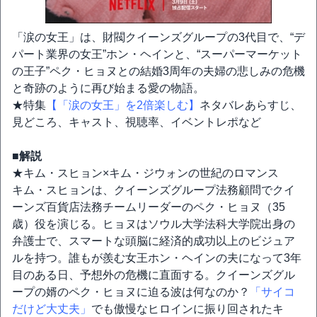
「涙の女王」は、財閥クイーンズグループの3代目で、“デ
パート業界の女王”ホン・ヘインと、“スーパーマーケット
の王子”ペク・ヒョヌとの結婚3周年の夫婦の悲しみの危機
と奇跡のように再び始まる愛の物語。
★特集
【「涙の女王」を2倍楽しむ】
ネタバレあらすじ、
見どころ、キャスト、視聴率、イベントレポなど
■解説
★キム・スヒョン×キム・ジウォンの世紀のロマンス
キム・スヒョンは、クイーンズグループ法務顧問でクイ
ーンズ百貨店法務チームリーダーのペク・ヒョヌ（35
歳）役を演じる。ヒョヌはソウル大学法科大学院出身の
弁護士で、スマートな頭脳に経済的成功以上のビジュア
ルを持つ。誰もが羨む女王ホン・ヘインの夫になって3年
目のある日、予想外の危機に直面する。クイーンズグル
ープの婿のペク・ヒョヌに迫る波は何なのか？
「サイコ
だけど大丈夫」
でも傲慢なヒロインに振り回されたキ