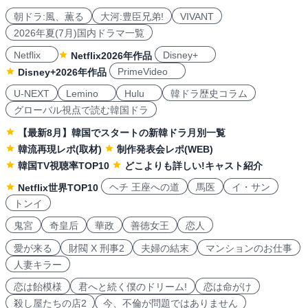
朝ドラ:風、薫る
大河:豊臣兄弟!
VIVANT
2026年夏(7月)国内ドラマ一覧
Netflix
Disney+
Netflix2026年作品
PrimeVideo
Disney+2026年作品
U-NEXT
Lemino
Hulu
韓ドラ歴史コラム
グローバル視点で読む韓国ドラ
【最新8月】韓国でスタートの新韓ドラ月別一覧
韓流再現レポ(取材)
制作発表会レポ(WEB)
韓国TV視聴率TOP10
どこよりも詳しい!キャスト紹介
ヘチ 王座への道
馬医
イ・サン
Netflix世界TOP10
トンイ
鬼宮
奇皇后
華政
善徳女王
恋人
愛が来る
財閥 X 刑事2
夫婦の結末
マンションのお仕事
人妻キラー
恋は飴模様
君へと続く僕のドリーム!
恋は命がけ
殺し屋たちの店2
今、不倫が問題ではありません