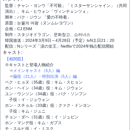
監督：チャン・ヨンウ「不可殺」「ミスターサンシャイン」（共同
演出）、キム・ヒウォン「ヴィンチェンツォ」
脚本：パク・ジウン 「愛の不時着」
原題：눈물의 여왕（ヌンムレヨワン）
企画：CJ ENM
制作：スタジオドラゴン、문화창고、쇼러너스
韓国放送：2024年3月9日～4月28日（予定）tvN土日21：20
配信：Nシリーズ「涙の女王」Netflixで2024年独占配信開始
キャスト:
【相関図】
※キャストと登場人物紹介
⇒
メインキャスト（5人）編
⇒
脇役（21人）・特別出演（5人）編
ペク・ヒョヌ（35歳）役：キム・スヒョン
ホン・ヘイン（34歳）役：キム・ジウォン
ユン・ウンソン（34歳）役：パク・ソンフン
子役：イ・ジュウォン
ホン・スチョル（33歳）役：クァク・ドンヨン
子役：キム・ジュニ
チョン・ダヘ（31歳）役：イ・ジュビン
ホン・マンデ役：キム・ガプス
モ・スルヒ役：イ・ミスク