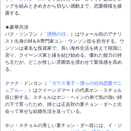
ッグを組みときめきから切ない感動まで、恋愛模様を披
露する。
★豪華共演
パク・ソンフン（
「誘拐の日」
）はウォール街のアナリ
スト出身のM＆A専門家ユン・ウンソン役を担当する。ウ
ンソンは著名な投資家で、長い海外生活を終えて韓国に
戻り、クイーンズ家と縁を結び始める。優れた能力の持
ち主だが、どこか怪しい雰囲気を漂わせて緊張感を高め
る。
クァク・ドンヨン（
「ガウス電子～僕らの社内恋愛マニ
ュアル～」
）はクイーンズマートの代表ホン・スチョル
役に扮する。スチョルはホン・ヘインの弟で気の強い姉
の下で育ったため、姉とは正反対の妻チョン・ダヘと出
会って幸せな結婚生活を送っている。
ホン・スチョルの美しい妻チョン・ダヘ役には、イ・ジ