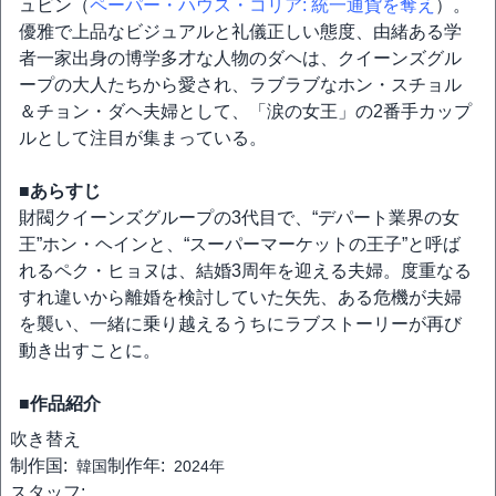
ュビン（
ペーパー・ハウス・コリア: 統一通貨を奪え
）。
優雅で上品なビジュアルと礼儀正しい態度、由緒ある学
者一家出身の博学多才な人物のダヘは、クイーンズグル
ープの大人たちから愛され、ラブラブなホン・スチョル
＆チョン・ダヘ夫婦として、「涙の女王」の2番手カップ
ルとして注目が集まっている。
■あらすじ
財閥クイーンズグループの3代目で、“デパート業界の女
王”ホン・ヘインと、“スーパーマーケットの王子”と呼ば
れるペク・ヒョヌは、結婚3周年を迎える夫婦。度重なる
すれ違いから離婚を検討していた矢先、ある危機が夫婦
を襲い、一緒に乗り越えるうちにラブストーリーが再び
動き出すことに。
■作品紹介
吹き替え
制作国:
制作年:
韓国
2024年
スタッフ: