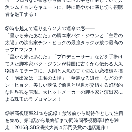
何一つ知らない状態から徐々に世の中を理解していく人
魚シムチョンをキュートに、時に艶やかに演じ切り視聴
者を魅了する！
②時を越えて巡り会う２人の運命の恋――
「星から来たあなた」の脚本家パク・ジウンと「主君の
太陽」の演出家チン・ヒョクの最強タッグが放つ最高の
ラブロマンス！
「星から来たあなた」「プロデューサー」などを手掛け
てきた脚本家パク・ジウンが韓国に古くから伝わる人魚
物語をモチーフに、人間と人魚の甘く切ない恋模様を描
く！演出家は「主君の太陽」「華麗なる遺産」などのチ
ン・ヒョク。美しい映像で前世と現世が交錯する幻想的
な世界観を表現。大ヒットメーカーの脚本家と演出家に
よる珠玉のラブロマンス！
③最高視聴率21％を記録！放送前から期待作として注目
を集め、第1話から最終話まで同時間帯視聴率1位を独
走！2016年SBS演技大賞４部門受賞の超話題作！