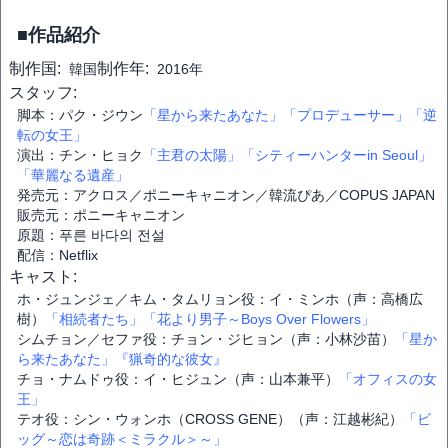
■作品紹介
制作国:
制作年:
韓国
2016年
スタッフ:
脚本：パク・ジウン
「星から来たあなた」
「プロデューサー」
「逆
転の女王」
演出：チン・ヒョク
「主君の太陽」
「シティーハンターin Seoul」
「華麗なる遺産」
発売元：アクロス／ポニーキャニオン／韓流ぴあ／COPUS JAPAN
販売元：ポニーキャニオン
原題：푸른 바다의 전설
配信：Netflix
キャスト:
ホ・ジュンジェ／キム・タムリョン役：イ・ミンホ（声：高橋広
樹）
「相続者たち」
「花より男子～Boys Over Flowers」
シムチョン／セファ役：チョン・ジヒョン（声：小林沙苗）
「星か
ら来たあなた」
『猟奇的な彼女』
チョ・ナムドゥ役：イ・ヒジュン（声：山本兼平）
「オフィスの女
王」
テオ役：シン・ウォンホ（CROSS GENE）（声：江越彬紀）
「ビ
ッグ～恋は奇跡＜ミラクル＞～」