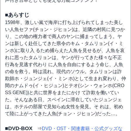
声付き台本としても使える万能コンテンツ！
■あらすじ
1598年、激しい嵐で海岸に打ち上げられてしまった美し
い人魚セファ(チョン・ジヒョン)は、近隣の村民に見つか
り、この地の権力者で商人のヤンに捕まってしまう。ヤ
ンは新しく赴任してきた県令のキム・タムリョン(イ・ミ
ンホ)に取り入 るため捕らえた人魚を見せるが、人魚を哀
れに思ったタムリョンは、ヤンが行ってきた様々な不正
行為を見逃す代わり に人魚を自由にするよう命じ、人魚
の命を救う。時は流れ、現代のソウル。タムリョンは詐
欺師ホ・ジュンジェ(イ・ミン ホ)として生まれ変わり、仲
間のナムドゥ(イ・ヒジュン)とテオ(シン・ウォンホ(CRO
SS GENE))と共に世界をまたにかけ て詐欺を働いてい
た。そんなある日、スペインに滞在していたジュンジェ
は、ホテルの部屋で見知らぬ女性を発見。そ れは、初め
て陸に上がってきた人魚(チョン・ジヒョン)だった…。
■DVD-BOX
⇒
DVD・OST・関連書籍・公式グッズな