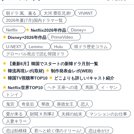
朝ドラ:風、薫る
大河:豊臣兄弟!
VIVANT
2026年夏(7月)国内ドラマ一覧
Netflix
Disney+
Netflix2026年作品
PrimeVideo
Disney+2026年作品
U-NEXT
Lemino
Hulu
韓ドラ歴史コラム
グローバル視点で読む韓国ドラ
【最新8月】韓国でスタートの新韓ドラ月別一覧
韓流再現レポ(取材)
制作発表会レポ(WEB)
韓国TV視聴率TOP10
どこよりも詳しい!キャスト紹介
ヘチ 王座への道
馬医
イ・サン
Netflix世界TOP10
トンイ
鬼宮
奇皇后
華政
善徳女王
恋人
愛が来る
財閥 X 刑事2
夫婦の結末
マンションのお仕事
人妻キラー
恋は飴模様
君へと続く僕のドリーム!
恋は命がけ