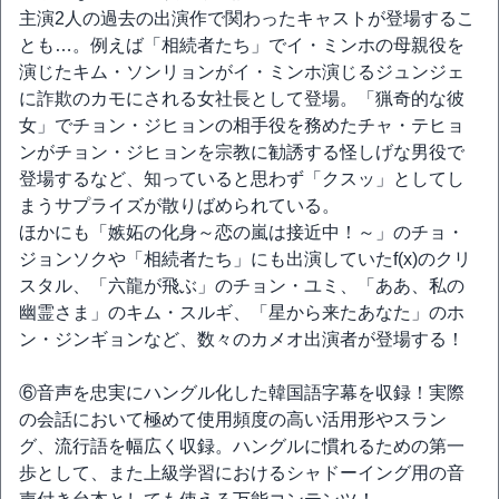
主演2人の過去の出演作で関わったキャストが登場するこ
とも…。例えば「相続者たち」でイ・ミンホの母親役を
演じたキム・ソンリョンがイ・ミンホ演じるジュンジェ
に詐欺のカモにされる女社長として登場。「猟奇的な彼
女」でチョン・ジヒョンの相手役を務めたチャ・テヒョ
ンがチョン・ジヒョンを宗教に勧誘する怪しげな男役で
登場するなど、知っていると思わず「クスッ」としてし
まうサプライズが散りばめられている。
ほかにも「嫉妬の化身～恋の嵐は接近中！～」のチョ・
ジョンソクや「相続者たち」にも出演していたf(x)のクリ
スタル、「六龍が飛ぶ」のチョン・ユミ、「ああ、私の
幽霊さま」のキム・スルギ、「星から来たあなた」のホ
ン・ジンギョンなど、数々のカメオ出演者が登場する！
⑥音声を忠実にハングル化した韓国語字幕を収録！実際
の会話において極めて使用頻度の高い活用形やスラン
グ、流行語を幅広く収録。ハングルに慣れるための第一
歩として、また上級学習におけるシャドーイング用の音