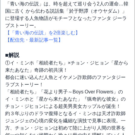
「青い海の伝説」は、時を超えて巡り会う2人の運命…韓
国に古く から伝わる説話集「於于野譚（オウヤダム）」
に登場する人魚物語がモチーフとなったファンタ ジーラ
ブストーリー。
【「青い海の伝説」を2倍楽しむ】
【配信先・最新記事一覧】
■解説
①イ・ミンホ「相続者たち」×チョン・ジヒョン「星から
来たあなた」奇跡の初共演！
都会に迷い込んだ人魚とイケメン詐欺師のファンタジー
ラブストーリー！
「相続者たち」「花より男子～Boys Over Flowers」の
イ・ミンホと「星から来たあなた」『猟奇的な彼女』の
チョン・ジヒョンによる超美男美女カップルが誕生！
約３年ぶりのドラマ復帰となるイ・ミンホは天才詐欺師
ジュンジェの心境の変化を繊細な演技で見事に表現。一
方、チョン・ジヒョンは初めて陸に上がり人間の世界を