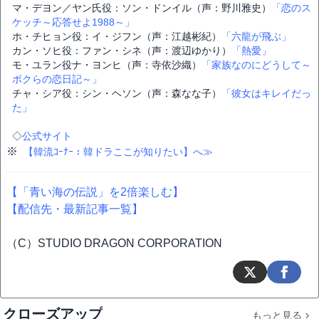
マ・デヨン／ヤン氏役：ソン・ドンイル（声：野川雅史）
「恋のス
ケッチ～応答せよ1988～」
ホ・チヒョン役：イ・ジフン（声：江越彬紀）
「六龍が飛ぶ」
カン・ソヒ役：ファン・シネ（声：渡辺ゆかり）
「熱愛」
モ・ユラン役ナ・ヨンヒ（声：寺依沙織）
「家族なのにどうして～
ボクらの恋日記～」
チャ・シア役：シン・ヘソン（声：森なな子）
「彼女はキレイだっ
た」
◇
公式サイト
※
【韓流ｺｰﾅｰ：韓ドラここが知りたい】へ≫
【「青い海の伝説」を2倍楽しむ】
【配信先・最新記事一覧】
（C）STUDIO DRAGON CORPORATION
クローズアップ
もっと見る