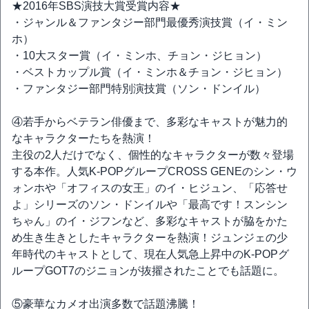
★2016年SBS演技大賞受賞内容★
・ジャンル＆ファンタジー部門最優秀演技賞（イ・ミン
ホ）
・10大スター賞（イ・ミンホ、チョン・ジヒョン）
・ベストカップル賞（イ・ミンホ＆チョン・ジヒョン）
・ファンタジー部門特別演技賞（ソン・ドンイル）
④若手からベテラン俳優まで、多彩なキャストが魅力的
なキャラクターたちを熱演！
主役の2人だけでなく、個性的なキャラクターが数々登場
する本作。人気K-POPグループCROSS GENEのシン・ウ
ォンホや「オフィスの女王」のイ・ヒジュン、「応答せ
よ」シリーズのソン・ドンイルや「最高です！スンシン
ちゃん」のイ・ジフンなど、多彩なキャストが脇をかた
め生き生きとしたキャラクターを熱演！ジュンジェの少
年時代のキャストとして、現在人気急上昇中のK-POPグ
ループGOT7のジニョンが抜擢されたことでも話題に。
⑤豪華なカメオ出演多数で話題沸騰！