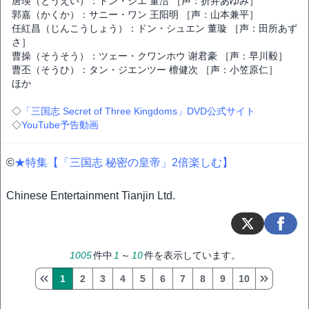
唐瑛（とうえい）：ドン・ジエ 董洁 ［声：折井あゆみ］
郭嘉（かくか）：サニー・ワン 王阳明 ［声：山本兼平］
任紅昌（じんこうしょう）：ドン・シュエン 董璇 ［声：田所あず
さ］
曹操（そうそう）：ツェー・クワンホウ 谢君豪 ［声：早川毅］
曹丕（そうひ）：タン・ジエンツー 檀健次 ［声：小笠原仁］
ほか
◇
「三国志 Secret of Three Kingdoms」DVD公式サイト
◇
YouTube予告動画
©
★特集【「三国志 秘密の皇帝」2倍楽しむ】
Chinese Entertainment Tianjin Ltd.
1005
件中
1
～
10
件を表示しています。
1
2
3
4
5
6
7
8
9
10