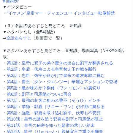
劉協紹介
▼インタビュー
・
“イケメン”皇帝マー・ティエンユー インタビュー映像解禁
（３）各話のあらすじと見どころ、豆知識
▼ネタバレなし（全54話版）
➡
全話あらすじ
（別画面で一覧）
▼ネタバレあらすじと見どころ、豆知識、場面写真（NHK全33話
版）
・
第1話：皇帝に双子の弟？驚きの出自に劉平が翻弄される
・
第2話：皇后・伏寿による皇帝替え玉作戦を断行
・
第3話：忠臣・張宇が命がけで皇帝の遺灰奪取に挑む
・
第4話：曹丕（タン・ジエンツー）華麗なアクションで登場
・
第5話：敵か味方か？楊修（ワン・モン）の裏切り
・
第6話：劉平と司馬懿がついに再会
・
第7話：最強の刺客に狙われ曹丕（そうひ）ピンチ
・
第8話：軍師・郭嘉（サニー・ワン）が許都に舞戻る
・
第9話：強敵・郭嘉を取り込む劉平、伏寿も不安顔
・
第10話：皇帝の謎を追う郭嘉を劉平と司馬懿が阻止
・
第11話：皇帝の秘密を知った趙彦の悲しい結末
・
第12話：劉平（りゅうへい）親征宣言で重臣を翻弄