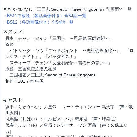
▼ネタバレなし「三国志 Secret of Three Kingdoms」別画面で一覧
・
BS11で放送（各話画像付き）全54話一覧
・
BS12（各話画像付き）全54話一覧
スタッフ:
脚本：チャン・ジャン「三国志 ～司馬懿 軍師連盟～」
監督：
パトリック・ヤウ『デッドポイント ～黒社会捜査線～』、『ロ
ンゲストナイト』、『パラダイス！』
スティーブ・チェン「女医明妃伝～雪の日の誓い～」
原題：三国机密之潜龙在渊
三国機密／三国志 Secret of Three Kingdoms
制作：201７年 中国
キャスト:
劉平（りゅうへい）／皇帝 ：マー・ティエンユー 马天宇 ［声：浪
川大輔］
司馬懿（しばい）：エルビス・ハン 韩东君 ［声：峰晃弘］
伏寿（ふくじゅ）／皇后：レジーナ・ワン 万茜 ［声：久保ユリ
カ］