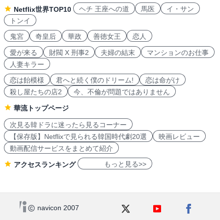
ヘチ 王座への道
馬医
イ・サン
Netflix世界TOP10
トンイ
鬼宮
奇皇后
華政
善徳女王
恋人
愛が来る
財閥 X 刑事2
夫婦の結末
マンションのお仕事
人妻キラー
恋は飴模様
君へと続く僕のドリーム!
恋は命がけ
殺し屋たちの店2
今、不倫が問題ではありません
華流トップページ
次見る韓ドラに迷ったら見るコーナー
【保存版】Netflixで見られる韓国時代劇20選
映画レビュー
動画配信サービスをまとめて紹介
もっと見る>>
アクセスランキング
navicon 2007