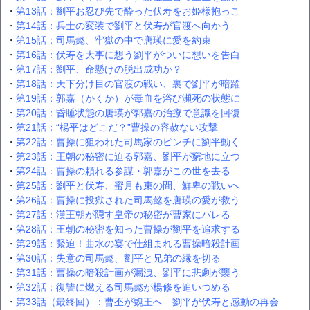
・
第13話：劉平お忍び先で酔った伏寿をお姫様抱っこ
・
第14話：兵士の変装で劉平と伏寿が官渡へ向かう
・
第15話：司馬懿、牢獄の中で唐瑛に愛を約束
・
第16話：伏寿を大事に想う劉平がついに想いを告白
・
第17話：劉平、命懸けの脱出成功か？
・
第18話：天下分け目の官渡の戦い、裏で劉平が暗躍
・
第19話：郭嘉（かくか）が毒血を浴び瀕死の状態に
・
第20話：昏睡状態の唐瑛が郭嘉の治療で意識を回復
・
第21話：“楊平はどこだ？”曹操の容赦ない攻撃
・
第22話：曹操に狙われた司馬家のピンチに劉平動く
・
第23話：王朝の秘密に迫る郭嘉、劉平が窮地に立つ
・
第24話：曹操の頼れる参謀・郭嘉がこの世を去る
・
第25話：劉平と伏寿、蜜月も束の間、鮮卑の戦いへ
・
第26話：曹操に投獄された司馬懿を唐瑛の愛が救う
・
第27話：漢王朝が隠す皇帝の秘密が曹家にバレる
・
第28話：王朝の秘密を知った曹操が劉平を追求する
・
第29話：緊迫！曲水の宴で仕組まれる曹操暗殺計画
・
第30話：失意の司馬懿、劉平と兄弟の縁を切る
・
第31話：曹操の暗殺計画が漏洩、劉平に悲劇が襲う
・
第32話：復讐に燃える司馬懿が楊修を追いつめる
・
第33話（最終回）：曹丕が魏王へ 劉平が伏寿と感動の再会