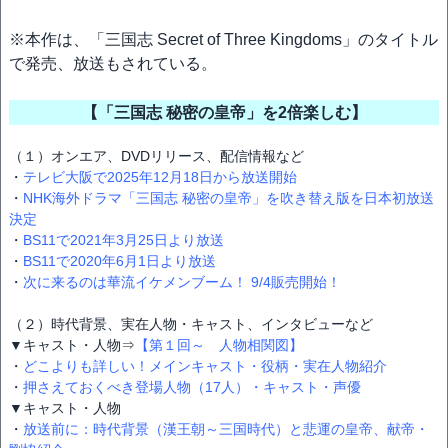
※本作は、「三国志 Secret of Three Kingdoms」のタイトル
で発売、放送もされている。
【「三国志 秘密の皇帝」を2倍楽しむ】
（１）オンエア、DVDリリース、配信情報など
・
テレビ大阪で2025年12月18日から放送開始
・
NHK海外ドラマ「三国志 秘密の皇帝」を吹き替え版を日本初放送
決定
・
BS11で2021年3月25日より放送
・
BS11で2020年6月1日より放送
・
次に来るのは華流イケメンブーム！ 9/4販売開始！
（２）時代背景、実在人物・キャスト、インタビューなど
▼キャスト・人物⇒
【第１回～ 人物相関図】
・
どこよりも詳しい！メインキャスト・役柄・実在人物紹介
・
押さえておくべき登場人物（17人）・キャスト・声優
▼キャスト・人物
・
放送前に：時代背景（漢王朝～三国時代）と悲運の皇帝、献帝・