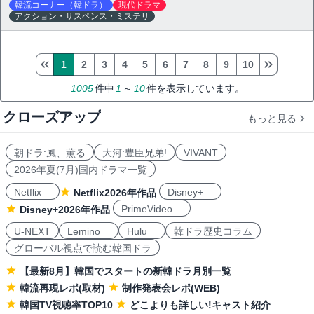
韓流コーナー（韓ドラ）
現代ドラマ
アクション・サスペンス・ミステリ
1
2
3
4
5
6
7
8
9
10
1005
件中
1
～
10
件を表示しています。
クローズアップ
もっと見る
朝ドラ:風、薫る
大河:豊臣兄弟!
VIVANT
2026年夏(7月)国内ドラマ一覧
Netflix
Disney+
Netflix2026年作品
PrimeVideo
Disney+2026年作品
U-NEXT
Lemino
Hulu
韓ドラ歴史コラム
グローバル視点で読む韓国ドラ
【最新8月】韓国でスタートの新韓ドラ月別一覧
韓流再現レポ(取材)
制作発表会レポ(WEB)
韓国TV視聴率TOP10
どこよりも詳しい!キャスト紹介