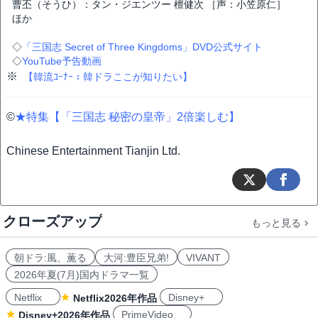
曹丕（そうひ）：タン・ジエンツー 檀健次 ［声：小笠原仁］
ほか
◇
「三国志 Secret of Three Kingdoms」DVD公式サイト
◇
YouTube予告動画
※
【韓流ｺｰﾅｰ：韓ドラここが知りたい】
©
★特集【「三国志 秘密の皇帝」2倍楽しむ】
Chinese Entertainment Tianjin Ltd.
クローズアップ
もっと見る
朝ドラ:風、薫る
大河:豊臣兄弟!
VIVANT
2026年夏(7月)国内ドラマ一覧
Netflix
Disney+
Netflix2026年作品
PrimeVideo
Disney+2026年作品