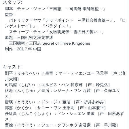
スタッフ:
脚本：チャン・ジャン「三国志 ～司馬懿 軍師連盟～」
監督：
パトリック・ヤウ『デッドポイント ～黒社会捜査線～』、『ロ
ンゲストナイト』、『パラダイス！』
スティーブ・チェン「女医明妃伝～雪の日の誓い～」
原題：三国机密之潜龙在渊
三国機密／三国志 Secret of Three Kingdoms
制作：201７年 中国
キャスト:
劉平（りゅうへい）／皇帝 ：マー・ティエンユー 马天宇 ［声：浪
川大輔］
司馬懿（しばい）：エルビス・ハン 韩东君 ［声：峰晃弘］
伏寿（ふくじゅ）／皇后：レジーナ・ワン 万茜 ［声：久保ユリ
カ］
唐瑛（とうえい）：ドン・ジエ 董洁 ［声：折井あゆみ］
郭嘉（かくか）：サニー・ワン 王阳明 ［声：山本兼平］
任紅昌（じんこうしょう）：ドン・シュエン 董璇 ［声：田所あず
さ］
曹操（そうそう）：ツェー・クワンホウ 谢君豪 ［声：早川毅］