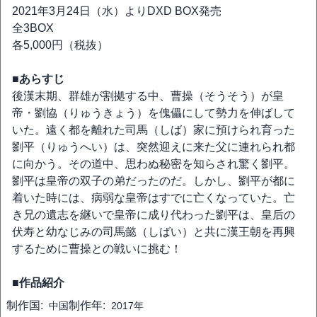
2021年3月24日（水）よりDXD BOX発売
全3BOX
各5,000円（税抜）
■あらすじ
後漢末期、群雄が割拠する中、曹操（そうそう）が皇
帝・劉協（りゅうきょう）を傀儡にして勢力を伸ばして
いた。遠く都を離れた司馬（しば）家に預けられ育った
劉平（りゅうへい）は、突然迎えに来た父に連れられ都
に向かう。その道中、思わぬ秘密を知らされ驚く劉平。
劉平は皇帝の双子の弟だったのだ。しかし、劉平が都に
着いた時には、病弱な皇帝はすでに亡くなっていた。亡
き兄の遺志を継いで皇帝に成り代わった劉平は、皇后の
伏寿と幼なじみの司馬懿（しばい）と共に漢王朝を再興
するために曹操との戦いに挑む！
■作品紹介
制作国:
制作年:
中国
2017年