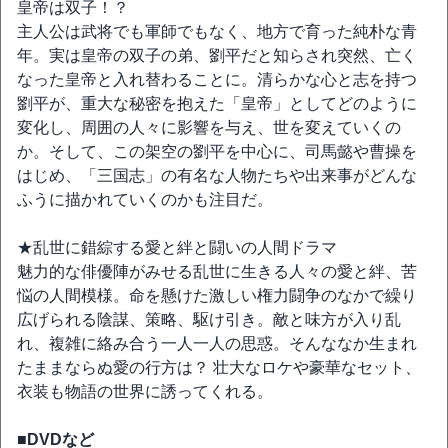
皇帝は双子！？
主人公は武将でも軍師でもなく、地方で育った純朴な青
年。実は皇帝の双子の弟、劉平だと知らされ突然、亡く
なった皇帝と入れ替わることに。清らかな心と志を持つ
劉平が、重大な秘密を抱えた「皇帝」としてどのように
変化し、周囲の人々に影響を与え、世を変えていくの
か。そして、この架空の劉平を中心に、司馬懿や曹操を
はじめ、「三国志」の有名な人物たちや出来事がどんな
ふうに描かれていくのかも注目だ。
★乱世に錯綜する愛と絆と闘いの人間ドラマ
魅力的な俳優陣がみせる乱世に生きる人々の愛と絆、苦
悩の人間模様。命を懸けた激しい権力闘争のなかで繰り
広げられる陰謀、策略、駆け引き。敵と味方が入り乱
れ、複雑に絡み合う一人一人の思惑。そんななか生まれ
たままならぬ愛の行方は？ 壮大なロケや豪華なセット、
衣装も物語の世界に誘ってくれる。
■DVDなど