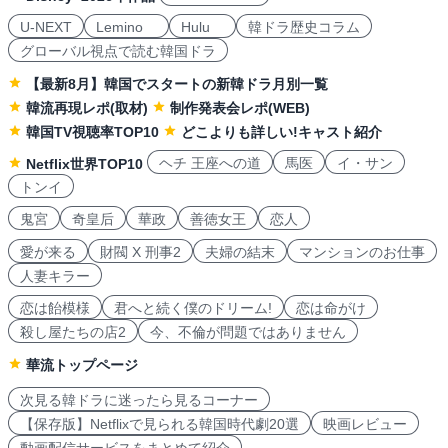
U-NEXT
Lemino
Hulu
韓ドラ歴史コラム
グローバル視点で読む韓国ドラ
【最新8月】韓国でスタートの新韓ドラ月別一覧
韓流再現レポ(取材)
制作発表会レポ(WEB)
韓国TV視聴率TOP10
どこよりも詳しい!キャスト紹介
ヘチ 王座への道
馬医
イ・サン
Netflix世界TOP10
トンイ
鬼宮
奇皇后
華政
善徳女王
恋人
愛が来る
財閥 X 刑事2
夫婦の結末
マンションのお仕事
人妻キラー
恋は飴模様
君へと続く僕のドリーム!
恋は命がけ
殺し屋たちの店2
今、不倫が問題ではありません
華流トップページ
次見る韓ドラに迷ったら見るコーナー
【保存版】Netflixで見られる韓国時代劇20選
映画レビュー