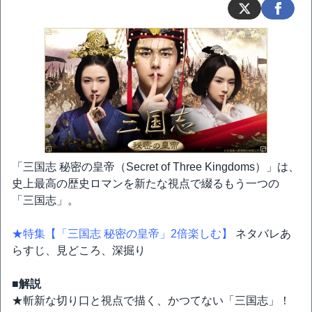
「三国志 秘密の皇帝（Secret of Three Kingdoms）」は、
史上最高の歴史ロマンを新たな視点で綴るもう一つの
「三国志」。
★特集【「三国志 秘密の皇帝」2倍楽しむ】
ネタバレあ
らすじ、見どころ、深掘り
■解説
★斬新な切り口と視点で描く、かつてない「三国志」！