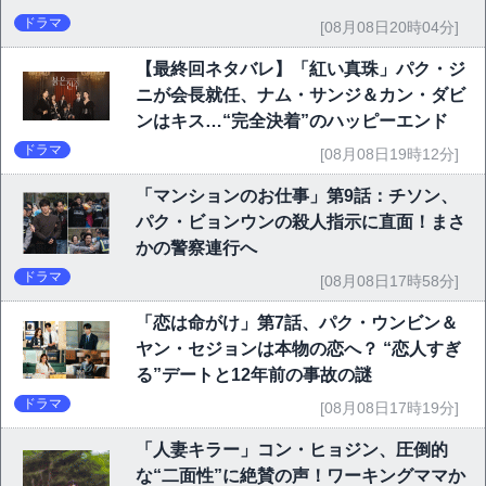
ドラマ
[08月08日20時04分]
【最終回ネタバレ】「紅い真珠」パク・ジ
ニが会長就任、ナム・サンジ＆カン・ダビ
ンはキス…“完全決着”のハッピーエンド
ドラマ
[08月08日19時12分]
「マンションのお仕事」第9話：チソン、
パク・ビョンウンの殺人指示に直面！まさ
かの警察連行へ
ドラマ
[08月08日17時58分]
「恋は命がけ」第7話、パク・ウンビン＆
ヤン・セジョンは本物の恋へ？ “恋人すぎ
る”デートと12年前の事故の謎
ドラマ
[08月08日17時19分]
「人妻キラー」コン・ヒョジン、圧倒的
な“二面性”に絶賛の声！ワーキングママか