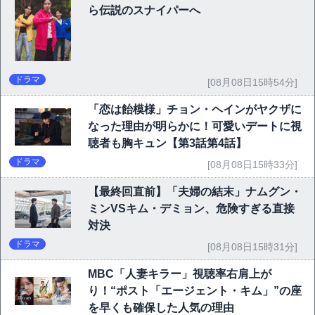
ら伝説のスナイパーへ
ドラマ
[08月08日15時54分]
「恋は飴模様」チョン・ヘインがヤクザに
なった理由が明らかに！可愛いデートに視
聴者も胸キュン【第3話第4話】
ドラマ
[08月08日15時33分]
【最終回直前】「夫婦の結末」ナムグン・
ミンVSキム・デミョン、危険すぎる直接
対決
ドラマ
[08月08日15時31分]
MBC「人妻キラー」視聴率右肩上が
り！“ポスト「エージェント・キム」”の座
を早くも確保した人気の理由