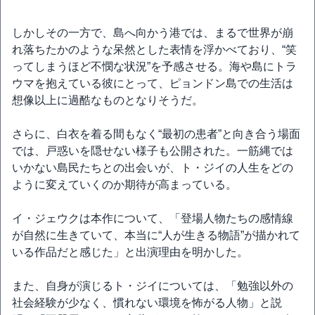
しかしその一方で、島へ向かう港では、まるで世界が崩
れ落ちたかのような呆然とした表情を浮かべており、“笑
ってしまうほど不憫な状況”を予感させる。海や島にトラ
ウマを抱えている彼にとって、ピョンドン島での生活は
想像以上に過酷なものとなりそうだ。
さらに、白衣を着る間もなく“最初の患者”と向き合う場面
では、戸惑いを隠せない様子も公開された。一筋縄では
いかない島民たちとの出会いが、ト・ジイの人生をどの
ように変えていくのか期待が高まっている。
イ・ジェウクは本作について、「登場人物たちの感情線
が自然に生きていて、本当に“人が生きる物語”が描かれて
いる作品だと感じた」と出演理由を明かした。
また、自身が演じるト・ジイについては、「勉強以外の
社会経験が少なく、慣れない環境を怖がる人物」と説