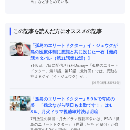
画」などまとめている。
この記事を読んだ方にオススメの記事
「孤島のエリートドクター」イ・ジェウクが
島の医療体制に悪態と共に投じた一石【最終
話ネタバレ（第11話第12話）】
7月6日、7日に配信されたDisney+「孤島のエリート
ドクター」第11話、第12話（最終回）では、異動を
控えるジイ（イ・ジェウク）が...
[07月08日15時51分]
「孤島のエリートドクター」5.9％で有終の
美 「残念ながら明日も出勤です！」は4.
3％、月火ドラマ視聴率対決は明暗
7日放送の韓国・月火ドラマ視聴率争いは、ENA「孤
島のエリートドクター」（原題：닥터 섬보이）が自
己最高の5.9％を記録して最終...