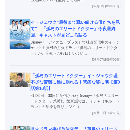
[07月08日09時35分]
イ・ジェウク“最後まで戦い続ける僕たちを見
て” 「孤島のエリートドクター」今夜最終
回、キャストが見どころ語る
Disney+（ディズニープラス）で独占配信中のイ・ジ
ェウク主演ENA月火ドラマ「孤島のエリートドクタ
ー」が、今夜（7月7日）いよい...
[07月07日09時00分]
「孤島のエリートドクター」イ・ジェウク理
不尽な苦難に遂に崩れる！悲痛な姿に涙【第9
話第10話】
6月29日、30日に配信されたDisney+「孤島のエリー
トドクター」第9話、第10話では、ミジャ（キル・へ
ヨン）の治療を巡り、ジイ（...
[07月01日14時55分]
月火ドラマ再び首位交代 「孤島のエリート