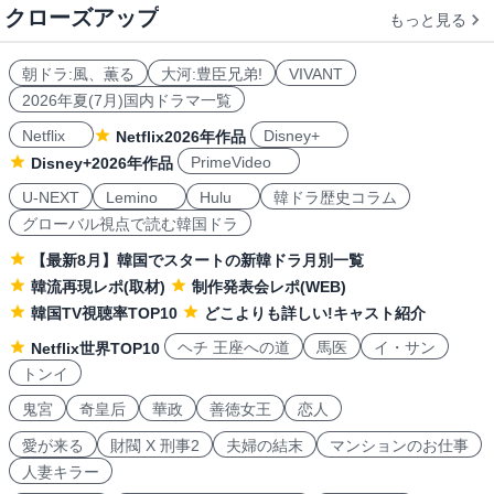
クローズアップ
もっと見る
朝ドラ:風、薫る
大河:豊臣兄弟!
VIVANT
2026年夏(7月)国内ドラマ一覧
Netflix
Disney+
Netflix2026年作品
PrimeVideo
Disney+2026年作品
U-NEXT
Lemino
Hulu
韓ドラ歴史コラム
グローバル視点で読む韓国ドラ
【最新8月】韓国でスタートの新韓ドラ月別一覧
韓流再現レポ(取材)
制作発表会レポ(WEB)
韓国TV視聴率TOP10
どこよりも詳しい!キャスト紹介
ヘチ 王座への道
馬医
イ・サン
Netflix世界TOP10
トンイ
鬼宮
奇皇后
華政
善徳女王
恋人
愛が来る
財閥 X 刑事2
夫婦の結末
マンションのお仕事
人妻キラー