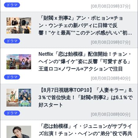
ドラマ
[08月08日09時37分]
「財閥 x 刑事2」アン・ボヒョン×チョ
ン・ウンチェの新バディに日韓で反
響！“ケミ最高”“このテンポ感がいい”初回
6.1％で好発進
ドラマ
[08月08日09時07分]
Netflix「恋は飴模様」配信開始！チョン・
ヘインの“爆イケ”姿に反響「可愛すぎる」
王道ロコ×ノワール×アクションで注目
ドラマ
[08月08日08時40分]
【8月7日視聴率TOP10】「人妻キラー」8.
3％で首位快走！「財閥×刑事2」は6.1％で
好スタート
ドラマ
[08月08日08時00分]
「恋は飴模様」イ・ジュニョンがサプライ
ズ出演！チョン・ヘインの“弟分”役で再共