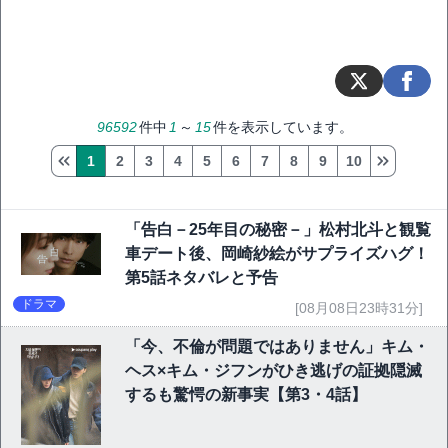
96592
件中
1
～
15
件を表示しています。
1
2
3
4
5
6
7
8
9
10
「告白－25年目の秘密－」松村北斗と観覧
車デート後、岡崎紗絵がサプライズハグ！
第5話ネタバレと予告
ドラマ
[08月08日23時31分]
「今、不倫が問題ではありません」キム・
ヘス×キム・ジフンがひき逃げの証拠隠滅
するも驚愕の新事実【第3・4話】