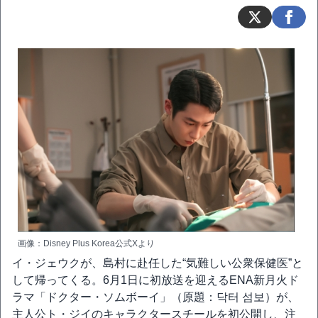
画像：Disney Plus Korea公式Xより
イ・ジェウクが、島村に赴任した“気難しい公衆保健医”と
して帰ってくる。6月1日に初放送を迎えるENA新月火ド
ラマ「ドクター・ソムボーイ」（原題：닥터 섬보）が、
主人公ト・ジイのキャラクタースチールを初公開し、注