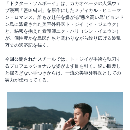
「ドクター・ソムボーイ」は、カカオページの人気ウェ
ブ漫画「존버닥터」を原作にしたメディカル・ヒューマ
ン・ロマンス。誰もが赴任を嫌がる“悪名高い島”ピョンド
ン島に派遣された美容外科医ト・ジイ（イ・ジェウク）
と、秘密を抱えた看護師ユク・ハリ（シン・イェウン）
が、個性豊かな島民たちと関わりながら繰り広げる波乱
万丈の適応記を描く。
今回公開されたスチールでは、ト・ジイが手術を執刀す
るプロフェッショナルな姿がまず目を引く。鋭い眼差し
と揺るぎない手つきからは、一流の美容外科医としての
実力が伝わってくる。