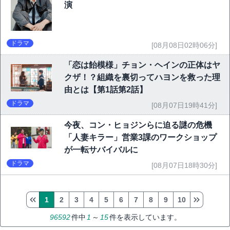
演
ドラマ
[08月08日02時06分]
「恋は飴模様」チョン・ヘインの正体はヤ
クザ！？組織を裏切ってハヨンを救った理
由とは【第1話第2話】
ドラマ
[08月07日19時41分]
今夜、コン・ヒョジンらに迫る謎の危機
「人妻キラー」営業3課のワークショップ
が一転サバイバルに
ドラマ
[08月07日18時30分]
1
2
3
4
5
6
7
8
9
10
96592
件中
1
～
15
件を表示しています。