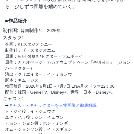
ら、少しずつ距離を縮めていく。
■作品紹介
制作国:
制作年:
韓国
2026年
スタッフ:
企画：KTスタジオジニ―
制作社：ザ・スタジオエム
原題：닥터 섬보이/ドクター・ソムボーイ
原作：カカオページ・カカオウェブトゥーン『존버닥터』（ジョン
バードクター）
演出・クリエイター：イ・ミョンウ
脚本：キム・ジス
韓国放送：2026年6月1日～7月7日 ENA月火ドラマ22：00
配信：韓国＝GenieTV、Disney+。世界・日本＝Disney+。
キャスト:
➡
キャスト・キャラクターを人物画像と徹底解説
ト・ジイ役：イ・ジェウク
ユク・ハラ役：シン・イェウン
ヒョン・ジヨン役：ホン・ミンギ
オム・ジョンソン役：イ・スギョン