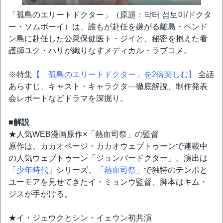
「孤島のエリートドクター」（原題：닥터 섬보이/ドクタ
ー・ソムボーイ）は、誰もが赴任を嫌がる離島・ペンド
ン島に赴任した公衆保健医ト・ジイと、秘密を抱えた看
護師ユク・ハリが織りなすメディカル・ラブコメ。
※特集
【「孤島のエリートドクター」を2倍楽しむ】
全話
あらすじ、キャスト・キャラクタ―徹底解説、制作発表
会レポートなどドラマを深掘り。
■解説
★人気WEB漫画原作×「熱血司祭」の監督
原作は、カカオページ・カカオウェブトゥーンで連載中
の人気ウェブトゥーン「ジョンバードクター」。演出は
「少年時代」
シリーズ、
「熱血司祭」
で独特のテンポと
ユーモアを見せてきたイ・ミョンウ監督、脚本はキム・
ジスが手がける。
★イ・ジェウクとシン・イェウン初共演