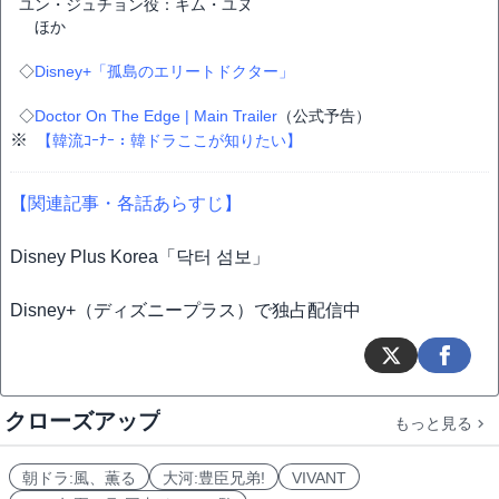
ユン・ジュチョン役：キム・ユヌ
ほか
◇
Disney+「孤島のエリートドクター」
◇
Doctor On The Edge | Main Trailer
（公式予告）
※
【韓流ｺｰﾅｰ：韓ドラここが知りたい】
【関連記事・各話あらすじ】
Disney Plus Korea「닥터 섬보」
Disney+（ディズニープラス）で独占配信中
クローズアップ
もっと見る
朝ドラ:風、薫る
大河:豊臣兄弟!
VIVANT