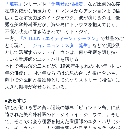
「還魂」
シリーズや
「予期せぬ相続者」
など圧倒的な存
在感と確かな演技力で、ロマンスからアクションまで幅
広くこなす実力派のイ・ジェウク。彼が演じるのは、優
秀な美容外科医だが、海や島にトラウマを抱えており、
不憫な状況に巻き込まれていくト・ジイ。
一方、
「A-TEEN（エイティーン）シーズン」
で彗星のご
とく現れ、
「ジョンニョン：スター誕生」
などで演技派
として活躍するシン・イェウンは、何か秘密を隠し持っ
ている看護師のユク・ハリを演じる。
本作で初共演の二人だが、1998年生まれの同い年（同い
年の俳優）。同い年ならではの息の合った掛け合いや、
劇中での医師と看護師としてのケミストリー（相性）に
大きな期待が寄せられている。
■あらすじ
誰もが避ける悪名高い辺境の離島「ピョンドン島」に派
遣された美容外科医のド・ジイ（イ・ジェウク）。そし
て、そこで出会う秘密を抱えた看護師のユク・ハリ（シ
ン・イェウン）。二人が個性豊かな島民たちを救いなが