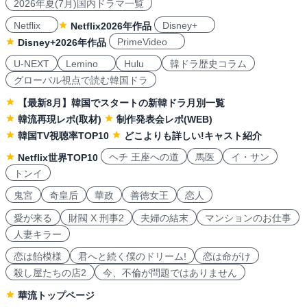
2026年夏(7月)国内ドラマ一覧
Netflix
Disney+
Netflix2026年作品
PrimeVideo
Disney+2026年作品
U-NEXT
Lemino
Hulu
韓ドラ歴史コラム
グローバル視点で読む韓国ドラ
【最新8月】韓国でスタートの新韓ドラ月別一覧
韓流再現レポ(取材)
制作発表会レポ(WEB)
韓国TV視聴率TOP10
どこよりも詳しい!キャスト紹介
ヘチ 王座への道
馬医
イ・サン
Netflix世界TOP10
トンイ
鬼宮
奇皇后
華政
善徳女王
恋人
愛が来る
財閥 X 刑事2
夫婦の結末
マンションのお仕事
人妻キラー
恋は飴模様
君へと続く僕のドリーム!
恋は命がけ
殺し屋たちの店2
今、不倫が問題ではありません
華流トップページ