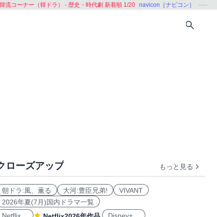
韓流コーナー（韓ドラ） - 歴史・時代劇 新着順 1/20
navicon［ナビコン］
クローズアップ
もっと見る
朝ドラ:風、薫る
大河:豊臣兄弟!
VIVANT
2026年夏(7月)国内ドラマ一覧
Netflix
Disney+
Netflix2026年作品