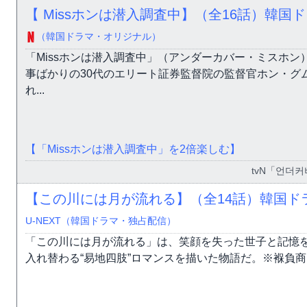
【 Missホンは潜入調査中】（全16話）韓国
（韓国ドラマ・オリジナル）
「Missホンは潜入調査中」（アンダーカバー・ミスホン
事ばかりの30代のエリート証券監督院の監督官ホン・グ
れ...
【「Missホンは潜入調査中」を2倍楽しむ】
tvN「언더커
【この川には月が流れる】（全14話）韓国ド
U-NEXT（韓国ドラマ・独占配信）
「この川には月が流れる」は、笑顔を失った世子と記憶を
入れ替わる“易地四肢”ロマンスを描いた物語だ。※褓負商