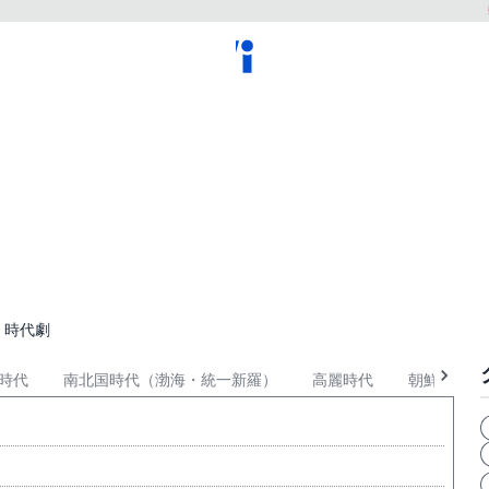
・時代劇
時代
南北国時代（渤海・統一新羅）
高麗時代
朝鮮時代