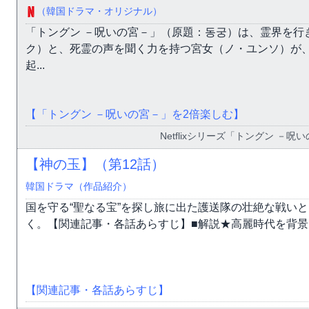
（韓国ドラマ・オリジナル）
「トングン －呪いの宮－」（原題：동궁）は、霊界を行
ク）と、死霊の声を聞く力を持つ宮女（ノ・ユンソ）が、
起...
【「トングン －呪いの宮－」を2倍楽しむ】
Netflixシリーズ「トングン －呪
【神の玉】（第12話）
韓国ドラマ（作品紹介）
国を守る“聖なる宝”を探し旅に出た護送隊の壮絶な戦い
く。【関連記事・各話あらすじ】■解説★高麗時代を背景に
【関連記事・各話あらすじ】