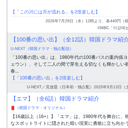
【「この川には月が流れる」を2倍楽しむ】
2026年7月29日（水）12時より、各440
©MBC「이강에는
【100番の思い出】（全12話）韓国ドラマ紹
U-NEXT（韓国ドラマ・独占配信）
「100番の思い出」は、1980年代の100番バスの案内
ェウン）、そして二人の間で芽生える切なくも輝かしい初恋
春...
【「100番の思い出」を2倍楽しむ】
U-NEXT／見放題（日本初・独占配）2025年9月13日（
【エマ】（全6話）韓国ドラマ紹介
（韓国ドラマ・オリジナル）
【16歳以上（16+）】「エマ」は、1980年代を舞台
なスポットライトに隠された暗い現実に勇敢に立ち向か