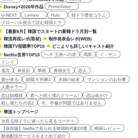
PrimeVideo
Disney+2026年作品
U-NEXT
Lemino
Hulu
韓ドラ歴史コラム
グローバル視点で読む韓国ドラ
【最新8月】韓国でスタートの新韓ドラ月別一覧
韓流再現レポ(取材)
制作発表会レポ(WEB)
韓国TV視聴率TOP10
どこよりも詳しい!キャスト紹介
ヘチ 王座への道
馬医
イ・サン
Netflix世界TOP10
トンイ
鬼宮
奇皇后
華政
善徳女王
恋人
愛が来る
財閥 X 刑事2
夫婦の結末
マンションのお仕事
人妻キラー
恋は飴模様
君へと続く僕のドリーム!
恋は命がけ
殺し屋たちの店2
今、不倫が問題ではありません
華流トップページ
次見る韓ドラに迷ったら見るコーナー
【保存版】Netflixで見られる韓国時代劇20選
映画レビュー
動画配信サービスをまとめて紹介