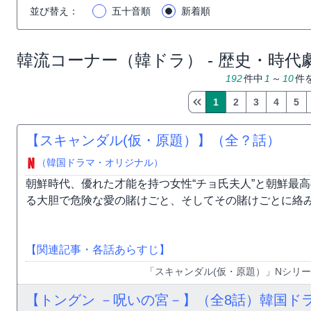
並び替え
：
五十音順
新着順
韓流コーナー（韓ドラ） - 歴史・時代
192
件中
1
～
10
件
1
2
3
4
5
【スキャンダル(仮・原題）】（全？話）
（韓国ドラマ・オリジナル）
朝鮮時代、優れた才能を持つ女性“チョ氏夫人”と朝鮮最高
る大胆で危険な愛の賭けごと、そしてその賭けごとに絡み合
【関連記事・各話あらすじ】
「スキャンダル(仮・原題）」Nシリーズ
【トングン －呪いの宮－】（全8話）韓国ド