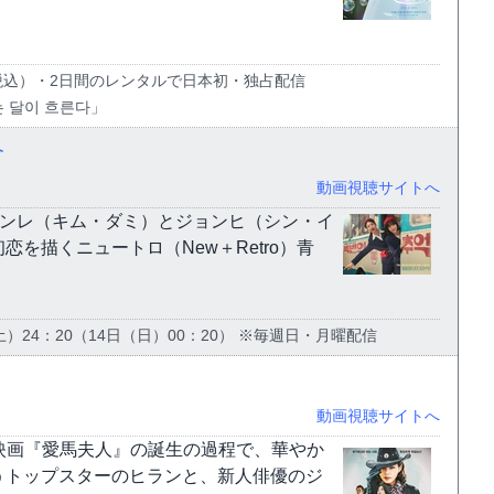
円（税込）・2日間のレンタルで日本初・独占配信
 달이 흐른다」
介
動画視聴サイトへ
係ヨンレ（キム・ダミ）とジョンヒ（シン・イ
を描くニュートロ（New＋Retro）青
土）24：20（14日（日）00：20） ※毎週日・月曜配信
動画視聴サイトへ
に、映画『愛馬夫人』の誕生の過程で、華やか
うトップスターのヒランと、新人俳優のジ