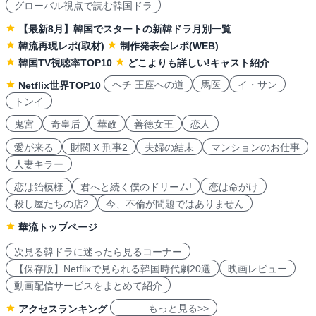
グローバル視点で読む韓国ドラ
【最新8月】韓国でスタートの新韓ドラ月別一覧
韓流再現レポ(取材)
制作発表会レポ(WEB)
韓国TV視聴率TOP10
どこよりも詳しい!キャスト紹介
ヘチ 王座への道
馬医
イ・サン
Netflix世界TOP10
トンイ
鬼宮
奇皇后
華政
善徳女王
恋人
愛が来る
財閥 X 刑事2
夫婦の結末
マンションのお仕事
人妻キラー
恋は飴模様
君へと続く僕のドリーム!
恋は命がけ
殺し屋たちの店2
今、不倫が問題ではありません
華流トップページ
次見る韓ドラに迷ったら見るコーナー
【保存版】Netflixで見られる韓国時代劇20選
映画レビュー
動画配信サービスをまとめて紹介
もっと見る>>
アクセスランキング