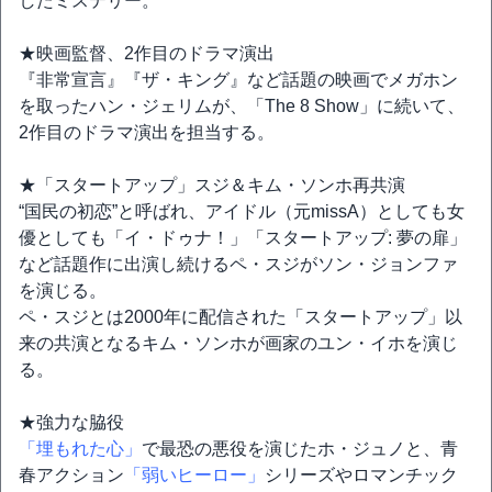
したミステリー。
★映画監督、2作目のドラマ演出
『非常宣言』『ザ・キング』など話題の映画でメガホン
を取ったハン・ジェリムが、「The 8 Show」に続いて、
2作目のドラマ演出を担当する。
★「スタートアップ」スジ＆キム・ソンホ再共演
“国民の初恋”と呼ばれ、アイドル（元missA）としても女
優としても「イ・ドゥナ！」「スタートアップ: 夢の扉」
など話題作に出演し続けるペ・スジがソン・ジョンファ
を演じる。
ペ・スジとは2000年に配信された「スタートアップ」以
来の共演となるキム・ソンホが画家のユン・イホを演じ
る。
★強力な脇役
「埋もれた心」
で最恐の悪役を演じたホ・ジュノと、青
春アクション
「弱いヒーロー」
シリーズやロマンチック