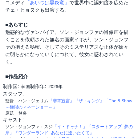
コメディ
「あいつは黒炎竜」
で世界中に認知度を広めた
チェ・ヒョヌクも出演する。
■あらすじ
魅惑的なヴァンパイア、ソン・ジョンファの肖像画を描
くことを依頼された無名の画家イホが、ソン・ジョンフ
ァの抱える秘密、そしてそのミステリアスな正体が徐々
に明らかになっていくにつれて、彼女に惑わされてい
く。
■作品紹介
制作国:
制作年:
韓国
2026年
スタッフ:
監督：ハン・ジェリム
『非常宣言』
『ザ・キング』
「The 8 Show
～極限のマネーショー～」
原題：현혹
キャスト:
ソン・ジョンファ：スジ
「イ・ドゥナ！」
「スタートアップ: 夢の
扉」
『ワンダーランド: あなたに逢いたくて』