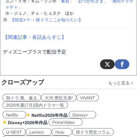
ユン・イホ：キム・ソンホ
「暴君」
「おつかれさま」
「海街チャチ
ャチャ」
ホ・ジュノ、チェ・ヒョヌク ほか
※
【韓流ｺｰﾅｰ：韓ドラここが知りたい】
【関連記事・各話あらすじ】
ディズニープラスで配信予定
クローズアップ
もっと見る
朝ドラ:風、薫る
大河:豊臣兄弟!
VIVANT
2026年夏(7月)国内ドラマ一覧
Netflix
Disney+
Netflix2026年作品
PrimeVideo
Disney+2026年作品
U-NEXT
Lemino
Hulu
韓ドラ歴史コラム