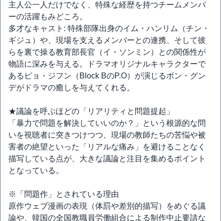
主人公一人だけでなく、特殊な経歴を持つチームメンバ
ーの活躍もみどころ。
多才なキャスト: 特殊部隊出身のイム・ハンリム（チン・
ギジュ）や、現場を支えるメンバーとの連携、そして彼
らを裏で操る教育部長官（イ・ソンミン）との関係性が
物語に深みを与える。ドラマオリジナルキャラクターで
あるピョ・ジフン（Block BのP.O）が演じるボン・グン
デがドラマの癒しを与えてくれる。
★議論を呼ぶほどの「リアリティと問題提起」
「暴力で問題を解決していいのか？」という根源的な問
いを視聴者に突きつけつつ、現場の教師たちの苦悩や被
害者の絶望といった「リアルな痛み」を避けることなく
描写している点が、大きな議論と注目を集めるポイント
となっている。
※「問題作」とされている理由
原作ウェブ漫画の表現（体罰や差別的描写）をめぐる議
論や、韓国の全国教職員労働組合による制作中止要請な