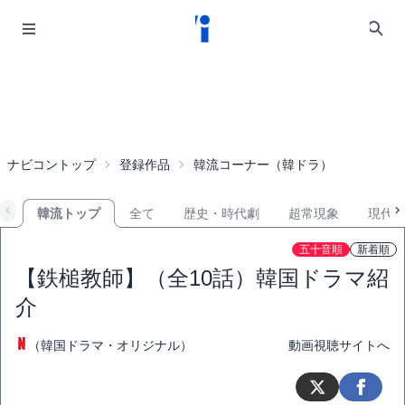
ナビコントップ
登録作品
韓流コーナー（韓ドラ）
韓流トップ
全て
歴史・時代劇
超常現象
現代
五十音順
新着順
【鉄槌教師】（全10話）韓国ドラマ紹
介
（韓国ドラマ・オリジナル）
動画視聴サイトへ