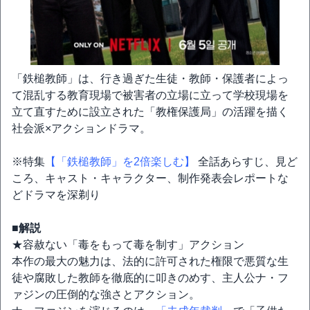
「鉄槌教師」は、行き過ぎた生徒・教師・保護者によっ
て混乱する教育現場で被害者の立場に立って学校現場を
立て直すために設立された「教権保護局」の活躍を描く
社会派×アクションドラマ。
※特集
【「鉄槌教師」を2倍楽しむ】
全話あらすじ、見ど
ころ、キャスト・キャラクター、制作発表会レポートな
どドラマを深剃り
■解説
★容赦ない「毒をもって毒を制す」アクション
本作の最大の魅力は、法的に許可された権限で悪質な生
徒や腐敗した教師を徹底的に叩きのめす、主人公ナ・フ
ァジンの圧倒的な強さとアクション。