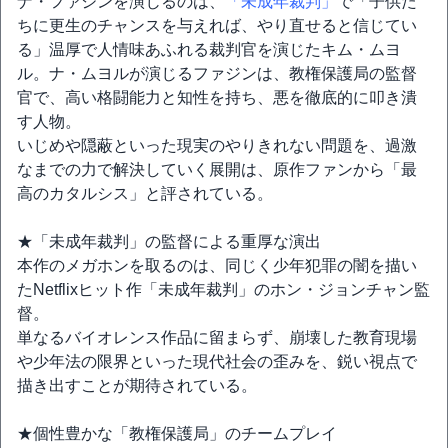
ナ・ファジンを演じるのは、
「未成年裁判」
で「子供た
ちに更生のチャンスを与えれば、やり直せると信じてい
る」温厚で人情味あふれる裁判官を演じたキム・ムヨ
ル。ナ・ムヨルが演じるファジンは、教権保護局の監督
官で、高い格闘能力と知性を持ち、悪を徹底的に叩き潰
す人物。
いじめや隠蔽といった現実のやりきれない問題を、過激
なまでの力で解決していく展開は、原作ファンから「最
高のカタルシス」と評されている。
★「未成年裁判」の監督による重厚な演出
本作のメガホンを取るのは、同じく少年犯罪の闇を描い
たNetflixヒット作「未成年裁判」のホン・ジョンチャン監
督。
単なるバイオレンス作品に留まらず、崩壊した教育現場
や少年法の限界といった現代社会の歪みを、鋭い視点で
描き出すことが期待されている。
★個性豊かな「教権保護局」のチームプレイ