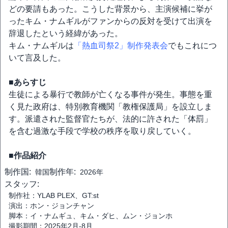
どの要請もあった。こうした背景から、主演候補に挙が
ったキム・ナムギルがファンからの反対を受けて出演を
辞退したという経緯があった。
キム・ナムギルは
「熱血司祭2」制作発表会
でもこれにつ
いて言及した。
■あらすじ
生徒による暴行で教師が亡くなる事件が発生。事態を重
く見た政府は、特別教育機関「教権保護局」を設立しま
す。派遣された監督官たちが、法的に許された「体罰」
を含む過激な手段で学校の秩序を取り戻していく。
■作品紹介
制作国:
制作年:
韓国
2026年
スタッフ:
制作社：YLAB PLEX、GT:st
演出：ホン・ジョンチャン
脚本：イ・ナムギュ、キム・ダヒ、ムン・ジョンホ
撮影期間：2025年2月-8月