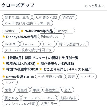
クローズアップ
もっと見る
朝ドラ:風、薫る
大河:豊臣兄弟!
VIVANT
2026年夏(7月)国内ドラマ一覧
Netflix
Disney+
Netflix2026年作品
PrimeVideo
Disney+2026年作品
U-NEXT
Lemino
Hulu
韓ドラ歴史コラム
グローバル視点で読む韓国ドラ
【最新8月】韓国でスタートの新韓ドラ月別一覧
韓流再現レポ(取材)
制作発表会レポ(WEB)
韓国TV視聴率TOP10
どこよりも詳しい!キャスト紹介
ヘチ 王座への道
馬医
イ・サン
Netflix世界TOP10
トンイ
鬼宮
奇皇后
華政
善徳女王
恋人
愛が来る
エージェント・キム
夫婦の結末
マンションのお仕事
人妻キラー