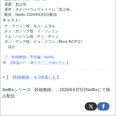
原題：참교육
原作：ネイバーウェブトゥーン『참교육』
配信：Netflix 2026年6月5日配信
キャスト:
ナ・ファジン役：キム・ムヨル
チェ・ガンソク役：イ・ソンミン
イム・ハンリム役：チン・ギジュ
ポン・グンデ役：ピョ・ジフン（Block BのP.O）
ほか
◇
『鉄槌教師』予告編 - Netflix
※
【韓流ｺｰﾅｰ：韓ドラここが知りたい】
<
【「鉄槌教師」を2倍楽しむ】
Netflixシリーズ「鉄槌教師」、2026年6月5日Netflixにて独
占配信