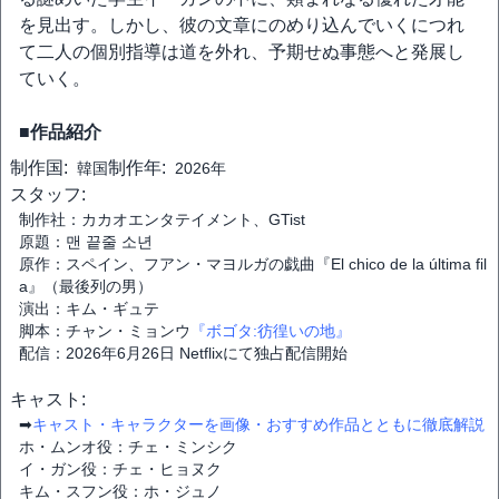
を見出す。しかし、彼の文章にのめり込んでいくにつれ
て二人の個別指導は道を外れ、予期せぬ事態へと発展し
ていく。
■作品紹介
制作国:
制作年:
韓国
2026年
スタッフ:
制作社：カカオエンタテイメント、GTist
原題：맨 끝줄 소년
原作：スペイン、フアン・マヨルガの戯曲『El chico de la última fil
a』（最後列の男）
演出：キム・ギュテ
脚本：チャン・ミョンウ
『ボゴタ:彷徨いの地』
配信：2026年6月26日 Netflixにて独占配信開始
キャスト:
➡
キャスト・キャラクターを画像・おすすめ作品とともに徹底解説
ホ・ムンオ役：チェ・ミンシク
イ・ガン役：チェ・ヒョヌク
キム・スフン役：ホ・ジュノ