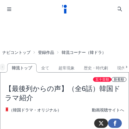
ナビコントップ
登録作品
韓流コーナー（韓ドラ）
韓流トップ
全て
超常現象
歴史・時代劇
現代
五十音順
新着順
【最後列からの声】（全6話）韓国ド
ラマ紹介
（韓国ドラマ・オリジナル）
動画視聴サイトへ