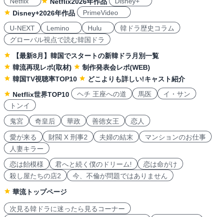
Netflix
Disney+
Netflix2026年作品
PrimeVideo
Disney+2026年作品
U-NEXT
Lemino
Hulu
韓ドラ歴史コラム
グローバル視点で読む韓国ドラ
【最新8月】韓国でスタートの新韓ドラ月別一覧
韓流再現レポ(取材)
制作発表会レポ(WEB)
韓国TV視聴率TOP10
どこよりも詳しい!キャスト紹介
ヘチ 王座への道
馬医
イ・サン
Netflix世界TOP10
トンイ
鬼宮
奇皇后
華政
善徳女王
恋人
愛が来る
財閥 X 刑事2
夫婦の結末
マンションのお仕事
人妻キラー
恋は飴模様
君へと続く僕のドリーム!
恋は命がけ
殺し屋たちの店2
今、不倫が問題ではありません
華流トップページ
次見る韓ドラに迷ったら見るコーナー