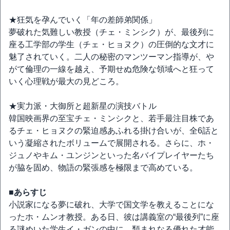
★狂気を孕んでいく「年の差師弟関係」
夢破れた気難しい教授（チェ・ミンシク）が、最後列に
座る工学部の学生（チェ・ヒョヌク）の圧倒的な文才に
魅了されていく。二人の秘密のマンツーマン指導が、や
がて倫理の一線を越え、予期せぬ危険な領域へと狂って
いく心理戦が最大の見どころ。
★実力派・大御所と超新星の演技バトル
韓国映画界の至宝チェ・ミンシクと、若手最注目株であ
るチェ・ヒョヌクの緊迫感あふれる掛け合いが、全6話と
いう凝縮されたボリュームで展開される。さらに、ホ・
ジュノやキム・ユンジンといった名バイプレイヤーたち
が脇を固め、物語の緊張感を極限まで高めている。
■あらすじ
小説家になる夢に破れ、大学で国文学を教えることにな
ったホ・ムンオ教授。ある日、彼は講義室の“最後列”に座
る謎めいた学生イ・ガンの中に、類まれなる優れた才能