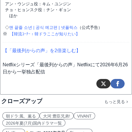
アン・ウンジュ役：キム・ユンジン
チョ・ヒョンスク役：チン・ギョン
ほか
◇
맨 끝줄 소년 | 공식 예고편 | 넷플릭스
（公式予告）
※
【韓流ｺｰﾅｰ：韓ドラここが知りたい】
【「最後列からの声」を2倍楽しむ】
Netflixシリーズ「最後列からの声」Netflixにて2026年6月26
日から一挙独占配信
クローズアップ
もっと見る
朝ドラ:風、薫る
大河:豊臣兄弟!
VIVANT
2026年夏(7月)国内ドラマ一覧