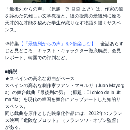
「最後列からの声」（原題：맨 끝줄 소년）は、作家の道
を諦めた気難しい文学教授と、彼の授業の最後列に座る
天才的な才能を秘めた学生が織りなす物語を描くサスペ
ンス。
※特集
【「最後列からの声」を2倍楽しむ】
全話あらす
じと見どころ、キャスト・キャラクター徹底解説、会見
レポート、韓国での評判など。
■解説
★スペインの高名な戯曲がベース
スペインの高名な劇作家フアン・マヨルガ（Juan Mayorg
a）の舞台戯曲『最後列の男』（原題：El chico de la últi
ma fila）を現代の韓国を舞台にアップデートした知的サ
スペンス。
同じ戯曲を原作とした映像化作品には、2012年のフラン
ス映画『危険なプロット』（フランソワ・オゾン監督）
がある。