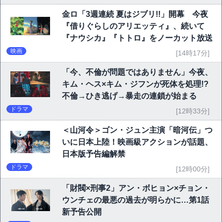
金ロ「3週連続 夏はジブリ!!」開幕 今夜
『借りぐらしのアリエッティ』、続いて
『ナウシカ』『トトロ』をノーカット放送
映画
[14時17分]
「今、不倫が問題ではありません」今夜、
キム・ヘス×キム・ジフンが死体を処理!?
不倫→ひき逃げ→暴走の連鎖が始まる
ドラマ
[12時33分]
＜山河令＞ゴン・ジュン主演「暗河伝」つ
いに日本上陸！映画級アクションが話題、
日本版予告編解禁
ドラマ
[12時00分]
「財閥×刑事2」アン・ボヒョン×チョン・
ウンチェの最悪の過去が明らかに…第1話
新予告公開