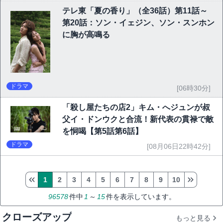
テレ東「夏の香り」（全36話）第11話～
第20話：ソン・イェジン、ソン・スンホン
に胸が高鳴る
ドラマ
[06時30分]
「殺し屋たちの店2」キム・へジュンが叔
父イ・ドンウクと合流！新代表の貫禄で敵
を恫喝【第5話第6話】
ドラマ
[08月06日22時42分]
1
2
3
4
5
6
7
8
9
10
96578
件中
1
～
15
件を表示しています。
クローズアップ
もっと見る