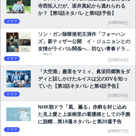
寺西拓人だが、坂井真紀から逃れられる
か？【第5話ネタバレと第6話予告】
ドラマ
[10時56分]
ソン・ガン除隊後初主演作「フォーハン
ズ」新ティザー公開 イ・ジュニョンとの
友情がライバル関係へ…切ない青春ドラマ
に期待
ドラマ
[10時24分]
「大空港」趣里をマミィ、眞栄田郷敦をダ
ディと話しかけたルイスは父のDVを知っ
ていた【第3話ネタバレと第4話予告】
ドラマ
[10時24分]
NHK朝ドラ「風、薫る」赤痢を封じ込め
た見上愛と上坂樹里の看護婦としての手腕
に脱帽…第19週ネタバレと第20週予告
ドラマ
[09時07分]