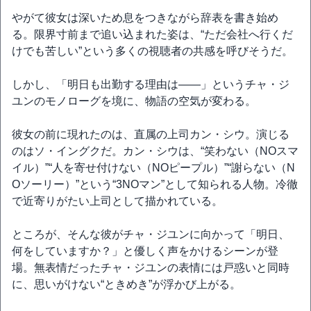
やがて彼女は深いため息をつきながら辞表を書き始め
る。限界寸前まで追い込まれた姿は、“ただ会社へ行くだ
けでも苦しい”という多くの視聴者の共感を呼びそうだ。
しかし、「明日も出勤する理由は――」というチャ・ジ
ユンのモノローグを境に、物語の空気が変わる。
彼女の前に現れたのは、直属の上司カン・シウ。演じる
のはソ・イングクだ。カン・シウは、“笑わない（NOスマ
イル）”“人を寄せ付けない（NOピープル）”“謝らない（N
Oソーリー）”という“3NOマン”として知られる人物。冷徹
で近寄りがたい上司として描かれている。
ところが、そんな彼がチャ・ジユンに向かって「明日、
何をしていますか？」と優しく声をかけるシーンが登
場。無表情だったチャ・ジユンの表情には戸惑いと同時
に、思いがけない“ときめき”が浮かび上がる。