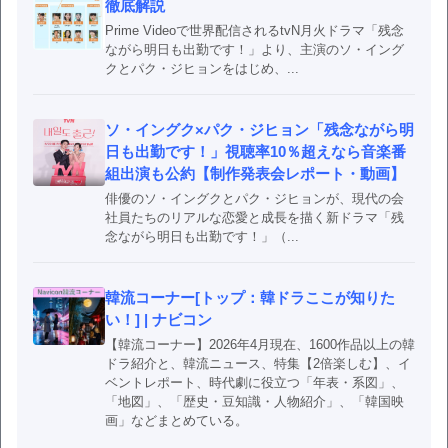
徹底解説
Prime Videoで世界配信されるtvN月火ドラマ「残念
ながら明日も出勤です！」より、主演のソ・イング
クとパク・ジヒョンをはじめ、...
ソ・イングク×パク・ジヒョン「残念ながら明
日も出勤です！」視聴率10％超えなら音楽番
組出演も公約【制作発表会レポート・動画】
俳優のソ・イングクとパク・ジヒョンが、現代の会
社員たちのリアルな恋愛と成長を描く新ドラマ「残
念ながら明日も出勤です！」（...
韓流コーナー[トップ：韓ドラここが知りた
い！] | ナビコン
【韓流コーナー】2026年4月現在、1600作品以上の韓
ドラ紹介と、韓流ニュース、特集【2倍楽しむ】、イ
ベントレポート、時代劇に役立つ「年表・系図」、
「地図」、「歴史・豆知識・人物紹介」、「韓国映
画」などまとめている。