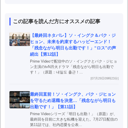
この記事を読んだ方にオススメの記事
【最終回ネタバレ】ソ・イングク＆パク・ジ
ヒョン、未来を約束するハッピーエンド！
「残念ながら明日も出勤です！」“ロス”の声
続出【第12話】
Prime Videoで配信中のソ・イングクとパク・ジヒョ
ン主演のtvN月火ドラマ「残念ながら明日も出勤で
す！」（原題：내일도 출근！...
[07月29日09時23分]
最終回直前！ソ・イングク、パク・ジヒョン
を守るため退職を決意…「残念ながら明日も
出勤です！」【第11話】
Prime Videoシリーズ「明日も出勤！」（原題）が、
最終回を目前に大きな転機を迎えた。7月27日配信の
第11話では、社内恋愛を公表...