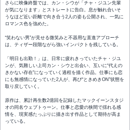
さらに映像終盤では、カン・シウが「チャ・ジユン先輩
が気になります」とストレートに告白。息が触れ合いそ
うなほど近い距離で向き合う2人の姿も公開され、一気に
ロマンス色を強めた。
“笑わない男”が見せる微笑みと不器用な直進アプローチ
は、ティザー段階ながら強いインパクトを残している。
「明日も出勤！」は、日常に疲れきっていたチャ・ジユ
ンが、気難しい上司カン・シウと出会い、互いに“代えの
きかない存在”になっていく過程を描く作品。仕事にも恋
にも無感情になっていた2人が、再び“ときめきON”状態を
取り戻していく。
原作は、累計再生数2億回を記録したマックイーンスタジ
オの同名ウェブトゥーン。仕事と恋愛の狭間で揺れる感
情を、現実感たっぷりに描き出す作品として期待が高ま
っている。