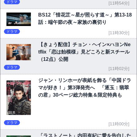
ドラマ
[11時54分]
BS12「惜花芷～星が照らす道～」第13-18
話：端午節の夜～家族の裏切り
ドラマ
[11時30分]
【きょう配信】チョン・ヘイン×ハヨンNe
tflix「恋は飴模様」見どころと新スチール
（12点）公開
ドラマ
[11時02分]
ジャン・リンホーが表紙を飾る「中国ドラ
マが好き！」第3弾発売へ 「逐玉：翡翠
の君」30ページ総力特集＆限定特典も
ドラマ
[11時00分]
「ラストノート」内田有紀に愛を告白した