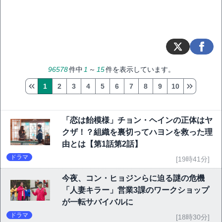
96578
件中
1
～
15
件を表示しています。
1
2
3
4
5
6
7
8
9
10
「恋は飴模様」チョン・ヘインの正体はヤ
クザ！？組織を裏切ってハヨンを救った理
由とは【第1話第2話】
ドラマ
[19時41分]
今夜、コン・ヒョジンらに迫る謎の危機
「人妻キラー」営業3課のワークショップ
が一転サバイバルに
ドラマ
[18時30分]