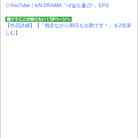
◇
YouTube｜tvN DRAMA「내일도출근! 」EP.0
【作品詳細】
【「残念ながら明日も出勤です！」を2倍楽
しむ】