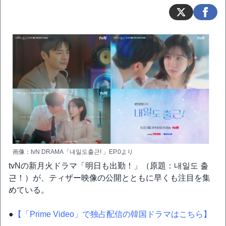
画像：tvN DRAMA「내일도출근! 」EP.0より
tvNの新月火ドラマ「明日も出勤！」（原題：내일도 출
근！）が、ティザー映像の公開とともに早くも注目を集
めている。
●
【「Prime Video」で独占配信の韓国ドラマはこちら】