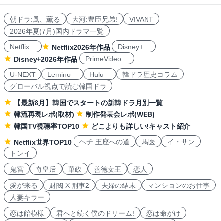
朝ドラ:風、薫る
大河:豊臣兄弟!
VIVANT
2026年夏(7月)国内ドラマ一覧
Netflix
Disney+
Netflix2026年作品
PrimeVideo
Disney+2026年作品
U-NEXT
Lemino
Hulu
韓ドラ歴史コラム
グローバル視点で読む韓国ドラ
【最新8月】韓国でスタートの新韓ドラ月別一覧
韓流再現レポ(取材)
制作発表会レポ(WEB)
韓国TV視聴率TOP10
どこよりも詳しい!キャスト紹介
ヘチ 王座への道
馬医
イ・サン
Netflix世界TOP10
トンイ
鬼宮
奇皇后
華政
善徳女王
恋人
愛が来る
財閥 X 刑事2
夫婦の結末
マンションのお仕事
人妻キラー
恋は飴模様
君へと続く僕のドリーム!
恋は命がけ