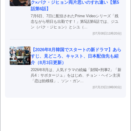
ク×パク・ジヒョン両片思いのすれ違い【第5
話第6話】
7月6日、7日に配信されたPrime Videoシリーズ「残
念ながら明日も出勤です！」第5話第6話では、ジユ
ン（パク・ジヒョン）とシユ（...
[07月08日11時20分]
【2026年8月韓国でスタートの新ドラマ】あら
すじ、見どころ、キャスト、日本配信先も紹
介（8月3日更新）
2026年8月は、人気ドラマの続編「財閥×刑事2」「新
兵4：サボタージュ」をはじめ、チョン・ヘイン主演
「恋は飴模様」、ソン・ガン...
[07月23日19時00分]