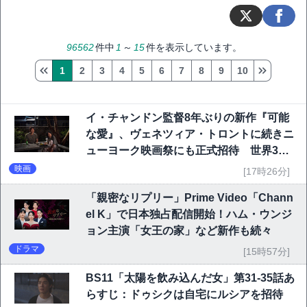
96562
件中
1
～
15
件を表示しています。
1
2
3
4
5
6
7
8
9
10
イ・チャンドン監督8年ぶりの新作『可能
な愛』、ヴェネツィア・トロントに続きニ
ューヨーク映画祭にも正式招待 世界3大
映画祭で快挙｜Netflix映画
映画
[17時26分]
「親密なリプリー」Prime Video「Chann
el K」で日本独占配信開始！ハム・ウンジ
ョン主演「女王の家」など新作も続々
ドラマ
[15時57分]
BS11「太陽を飲み込んだ女」第31-35話あ
らすじ：ドゥシクは自宅にルシアを招待