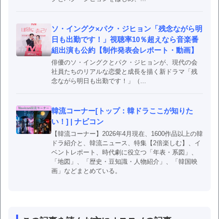
ソ・イングク×パク・ジヒョン「残念ながら明
日も出勤です！」視聴率10％超えなら音楽番
組出演も公約【制作発表会レポート・動画】
俳優のソ・イングクとパク・ジヒョンが、現代の会
社員たちのリアルな恋愛と成長を描く新ドラマ「残
念ながら明日も出勤です！」（...
韓流コーナー[トップ：韓ドラここが知りた
い！] | ナビコン
【韓流コーナー】2026年4月現在、1600作品以上の韓
ドラ紹介と、韓流ニュース、特集【2倍楽しむ】、イ
ベントレポート、時代劇に役立つ「年表・系図」、
「地図」、「歴史・豆知識・人物紹介」、「韓国映
画」などまとめている。