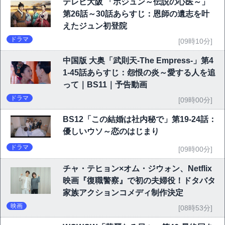
テレビ大阪 「ホジュン～伝説の心医～」
第26話～30話あらすじ：恩師の遺志を叶
えたジュン初登院
ドラマ
[09時10分]
中国版 大奥「武則天-The Empress-」第4
1-45話あらすじ：怨恨の炎～愛する人を追
って｜BS11｜予告動画
ドラマ
[09時00分]
BS12「この結婚は社内秘で」第19-24話：
優しいウソ～恋のはじまり
ドラマ
[09時00分]
チャ・テヒョン×オム・ジウォン、Netflix
映画『復職警察』で初の夫婦役！ドタバタ
家族アクションコメディ制作決定
映画
[08時53分]