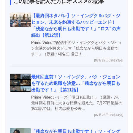
この記事を読んだ方にオススメの記事
【最終回ネタバレ】ソ・イングク＆パク・ジ
ヒョン、未来を約束するハッピーエンド！
「残念ながら明日も出勤です！」“ロス”の声
続出【第12話】
Prime Videoで配信中のソ・イングクとパク・ジヒョ
ン主演のtvN月火ドラマ「残念ながら明日も出勤で
す！」（原題：내일도 출근！...
[07月29日09時23分]
最終回直前！ソ・イングク、パク・ジヒョン
を守るため退職を決意…「残念ながら明日も
出勤です！」【第11話】
Prime Videoシリーズ「明日も出勤！」（原題）が、
最終回を目前に大きな転機を迎えた。7月27日配信の
第11話では、社内恋愛を公表...
[07月28日08時44分]
「残念ながら明日も出勤です！」ソ・イング