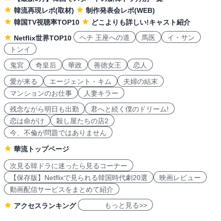
韓流再現レポ(取材)
制作発表会レポ(WEB)
韓国TV視聴率TOP10
どこよりも詳しい!キャスト紹介
ヘチ 王座への道
馬医
イ・サン
Netflix世界TOP10
トンイ
鬼宮
奇皇后
華政
善徳女王
恋人
愛が来る
エージェント・キム
夫婦の結末
マンションのお仕事
人妻キラー
残念ながら明日も出勤
君へと続く僕のドリーム!
恋は命がけ
殺し屋たちの店2
今、不倫が問題ではありません
華流トップページ
次見る韓ドラに迷ったら見るコーナー
【保存版】Netflixで見られる韓国時代劇20選
映画レビュー
動画配信サービスをまとめて紹介
もっと見る>>
アクセスランキング