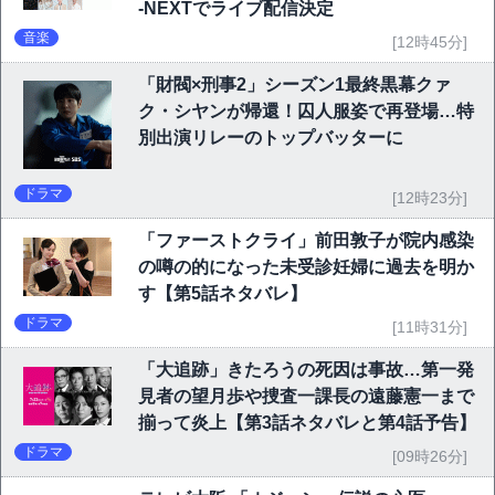
-NEXTでライブ配信決定
音楽
[12時45分]
「財閥×刑事2」シーズン1最終黒幕クァ
ク・シヤンが帰還！囚人服姿で再登場…特
別出演リレーのトップバッターに
ドラマ
[12時23分]
「ファーストクライ」前田敦子が院内感染
の噂の的になった未受診妊婦に過去を明か
す【第5話ネタバレ】
ドラマ
[11時31分]
「大追跡」きたろうの死因は事故…第一発
見者の望月歩や捜査一課長の遠藤憲一まで
揃って炎上【第3話ネタバレと第4話予告】
ドラマ
[09時26分]