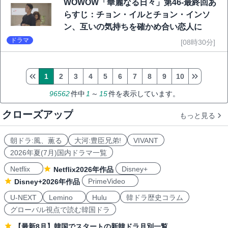
WOWOW「華麗なる日々」第46-最終回あ
らすじ：チョン・イルとチョン・インソ
ン、互いの気持ちを確かめ合い恋人に
ドラマ
[08時30分]
1
2
3
4
5
6
7
8
9
10
96562
件中
1
～
15
件を表示しています。
クローズアップ
もっと見る
朝ドラ:風、薫る
大河:豊臣兄弟!
VIVANT
2026年夏(7月)国内ドラマ一覧
Netflix
Disney+
Netflix2026年作品
PrimeVideo
Disney+2026年作品
U-NEXT
Lemino
Hulu
韓ドラ歴史コラム
グローバル視点で読む韓国ドラ
【最新8月】韓国でスタートの新韓ドラ月別一覧