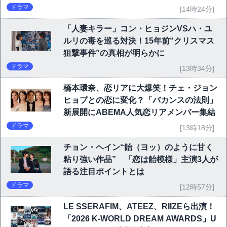
ドラマ
[14時24分]
「人妻キラー」コン・ヒョジンVSハ・ユ
ルリの毒を巡る対決！15年前“クリスマス
狙撃事件”の真相が明らかに
ドラマ
[13時34分]
橋本環奈、恋リアに大爆笑！チェ・ジョン
ヒョプとの恋に変化？「バカンスの法則」
新展開にABEMA人気恋リアメンバー集結
ドラマ
[13時18分]
チョン・ヘイン“飴（ヨッ）のように甘く
粘り強い作品” 「恋は飴模様」主演3人が
語る注目ポイントとは
ドラマ
[12時57分]
LE SSERAFIM、ATEEZ、RIIZEら出演！
「2026 K-WORLD DREAM AWARDS」U