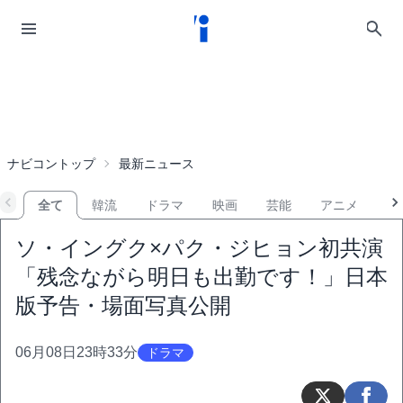
ナビコントップ
最新ニュース
全て
韓流
ドラマ
映画
芸能
アニメ
音
ソ・イングク×パク・ジヒョン初共演
「残念ながら明日も出勤です！」日本
版予告・場面写真公開
06月08日23時33分
ドラマ