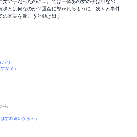
に女の子だったのに…。では一体あの女の子は誰なの
意味とは何なのか？運命に導かれるように、次々と事件
ての真実を暴こうと動き出す。
ひと)」
ますか？」
から」
りはすれ違いから～」