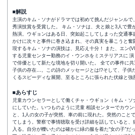
■解説
主演のキム・ソナがドラマでは初めて挑んだジャンルで
秀演技賞を受賞した。 キム・ソナは、夫と娘と3人で豊
熱演。ウギョンはある日、突如起こしてしまった交通事
かけに次々と事件に巻き込まれ、その真実を暴こうと奮
現するキム・ソナの演技は、見応え十分！ また、エン(V
する児童センター勤務のイ・ウンホをミステリアスに 
で俳優として新たな境地を切り開いた。 全ての事件に共
子供の存在…。この詩のメッセージとは!?そして、子供た
くるスピーディな展開、至るところに張られた伏線と強
■あらすじ
児童カウンセラーとして働くチャ・ウギョン（キム・ソ
にしていた。いつものように児童 相談センターでカウ
と、1人の女の子が突然、車の前に現れた。突然のこと
てしまう。警察で事情聴取を受け詳細を話していると、病
入る。自分が轢いたのは確かに緑の服を着た“女の子”だ