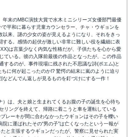
、年末のMBC演技大賞で水木ミニシリーズ女優部門最優
かで平和に暮らす児童カウンセラー、チャ・ウギョンを
故以来、謎の少女の姿が見えるようになり、それをきっ
闘する。感情の起伏が激しい非常に難しい役を繊細に表
IXX)は言葉少なく内気な性格だが、子供たちを心から愛
演じている。彼の入隊前最後の作品となったが、この作品
通するのが、事件現場に残された不思議な詩(ポエム)と
ちに何が起こったのか!? 驚愕の結末に嵐のように迫り
烈などんでん返しが見るものを釘づけにする一作！
ナ）は、夫と娘と生まれてくるお腹の子の誕生を心待ち
ンセリングを終えて、帰路に着こうと車を運転している
でブレーキが間に合わなかったウギョンはその子を轢い
院に運ばれたその“男の子”は亡くなったという一報が
ったと主張するウギョンだったが、警察に見せられた実