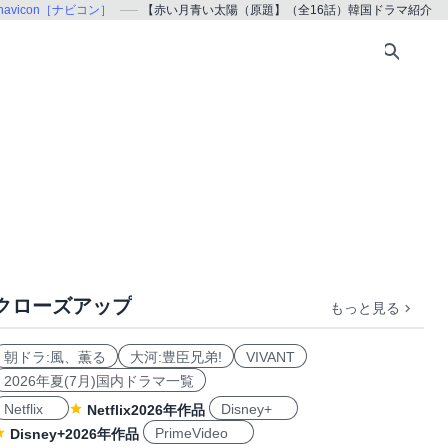
navicon［ナビコン］
【赤い月青い太陽（原題】（全16話）韓国ドラマ紹介
クローズアップ
もっと見る
朝ドラ:風、薫る
大河:豊臣兄弟!
VIVANT
2026年夏(7月)国内ドラマ一覧
Netflix
Disney+
Netflix2026年作品
PrimeVideo
Disney+2026年作品