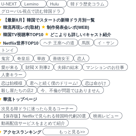
U-NEXT
Lemino
Hulu
韓ドラ歴史コラム
グローバル視点で読む韓国ドラ
【最新8月】韓国でスタートの新韓ドラ月別一覧
韓流再現レポ(取材)
制作発表会レポ(WEB)
韓国TV視聴率TOP10
どこよりも詳しい!キャスト紹介
ヘチ 王座への道
馬医
イ・サン
Netflix世界TOP10
トンイ
鬼宮
奇皇后
華政
善徳女王
恋人
愛が来る
財閥 X 刑事2
夫婦の結末
マンションのお仕事
人妻キラー
恋は飴模様
君へと続く僕のドリーム!
恋は命がけ
殺し屋たちの店2
今、不倫が問題ではありません
華流トップページ
次見る韓ドラに迷ったら見るコーナー
【保存版】Netflixで見られる韓国時代劇20選
映画レビュー
動画配信サービスをまとめて紹介
もっと見る>>
アクセスランキング