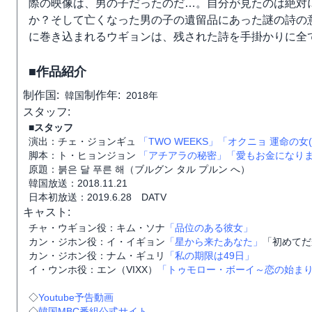
際の映像は、男の子だったのだ…。自分が見たのは絶対
か？そして亡くなった男の子の遺留品にあった謎の詩の
に巻き込まれるウギョンは、残された詩を手掛かりに全
■作品紹介
制作国:
制作年:
韓国
2018年
スタッフ:
■スタッフ
演出：チェ・ジョンギュ
「TWO WEEKS」
「オクニョ 運命の女(
脚本：ト・ヒョンジョン
「アチアラの秘密」
「愛もお金になり
原題：붉은 달 푸른 해（ブルグン タル プルン へ）
韓国放送：2018.11.21
日本初放送：2019.6.28 DATV
キャスト:
チャ・ウギョン役：キム・ソナ
「品位のある彼女」
カン・ジホン役：イ・イギョン
「星から来たあなた」
「初めてだ
カン・ジホン役：ナム・ギュリ
「私の期限は49日」
イ・ウンホ役：エン（VIXX）
「トゥモロー・ボーイ～恋の始ま
◇
Youtube予告動画
◇
韓国MBC番組公式サイト