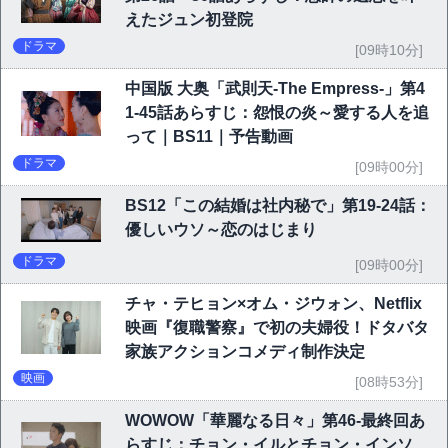
えたジュン初登院
ドラマ
[09時10分]
中国版 大奥「武則天-The Empress-」第4
1-45話あらすじ：怨恨の炎～愛する人を追
って｜BS11｜予告動画
ドラマ
[09時00分]
BS12「この結婚は社内秘で」第19-24話：
優しいウソ～恋のはじまり
ドラマ
[09時00分]
チャ・テヒョン×オム・ジウォン、Netflix
映画『復職警察』で初の夫婦役！ドタバタ
家族アクションコメディ制作決定
映画
[08時53分]
WOWOW「華麗なる日々」第46-最終回あ
らすじ：チョン・イルとチョン・インソ