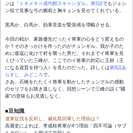
ンは
「トキメキ☆成均館スキャンダル」第5話
でもジェシ
ン役で見事な弓の腕前と胸キュンを見せてくれている。
黒馬か、白馬か、効果音楽が緊張感を増幅させる。
今回の戦が、家族優先だったイ将軍の心をどう変えるの
か？そのきっかけを作ったのがチュンギル。我が子のた
めに倭寇に化けて村を襲った男だ。それまでイ将軍を見
くびっていた三峰が、ここでのイ将軍の対応に王材（王
になる資質を持つ人）を見たのだった。詳しくは
第8話あ
らすじ、みどころ
で。
さあ、石橋をたたくイ将軍を動かしたチュングルの感動
のセリフをお聴き逃しなく。回想シーンで三峰の説く“國
家”の意味もお見逃しなく。
■豆知識
遼東征伐を反対し、威化島回軍した理由は？
高麗史によれば、李成桂将軍が4つ理由「四不可論（サブ
ルガロン）」を掲げて反対した。