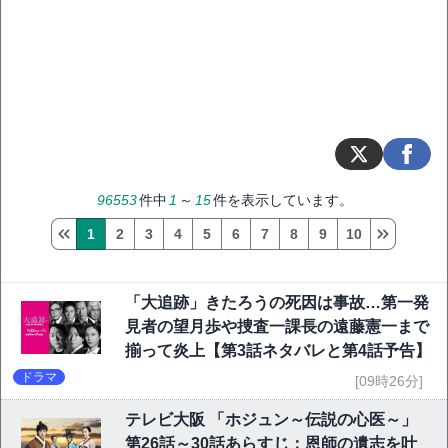
96553
件中
1
～
15
件を表示しています。
1
2
3
4
5
6
7
8
9
10
「大追跡」きたろうの死因は事故…第一発
見者の望月歩や捜査一課長の遠藤憲一まで
揃って炎上【第3話ネタバレと第4話予告】
ドラマ
[09時26分]
テレビ大阪 「ホジュン～伝説の心医～」
第26話～30話あらすじ：恩師の遺志を叶