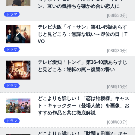
ン、互いの気持ちを確かめ合い恋人に
ドラマ
[08時30分]
テレビ大阪「イ・サン」第41-45話あらす
じと見どころ：無謀な戦い～即位の日｜T
VO
ドラマ
[08時30分]
テレビ愛知「トンイ」第36-40話あらすじ
と見どころ：逆転の罠～復讐の誓い
ドラマ
[08時10分]
どこよりも詳しい！「恋は飴模様」キャス
ト・キャラクター（登場人物）を画像、お
すすめ作品と共に徹底解説
ドラマ
[08時00分]
どこよりも詳しい！「財閥 x 刑事2」キャ