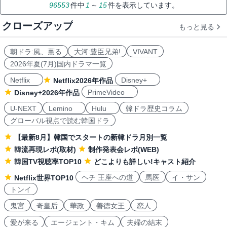
96553
件中
1
～
15
件を表示しています。
クローズアップ
もっと見る
朝ドラ:風、薫る
大河:豊臣兄弟!
VIVANT
2026年夏(7月)国内ドラマ一覧
Netflix
Disney+
Netflix2026年作品
PrimeVideo
Disney+2026年作品
U-NEXT
Lemino
Hulu
韓ドラ歴史コラム
グローバル視点で読む韓国ドラ
【最新8月】韓国でスタートの新韓ドラ月別一覧
韓流再現レポ(取材)
制作発表会レポ(WEB)
韓国TV視聴率TOP10
どこよりも詳しい!キャスト紹介
ヘチ 王座への道
馬医
イ・サン
Netflix世界TOP10
トンイ
鬼宮
奇皇后
華政
善徳女王
恋人
愛が来る
エージェント・キム
夫婦の結末