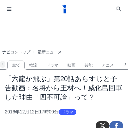
ナビコントップ
最新ニュース
全て
韓流
ドラマ
映画
芸能
アニメ
音
「六龍が飛ぶ」第20話あらすじと予
告動画：名将から王材へ！威化島回軍
した理由「四不可論」って？
2016年12月12日17時00分
ドラマ