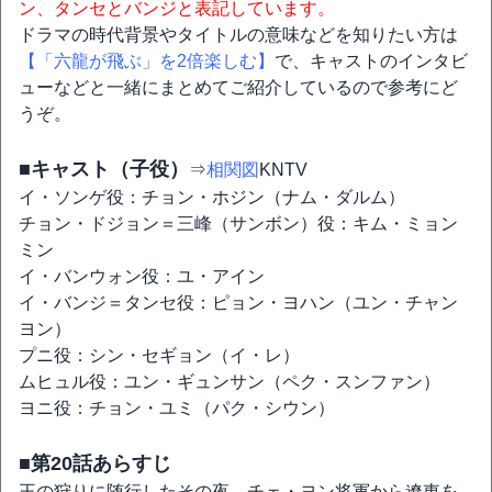
ン、タンセとバンジと表記しています。
ドラマの時代背景やタイトルの意味などを知りたい方は
【「六龍が飛ぶ」を2倍楽しむ】
で、キャストのインタビ
ューなどと一緒にまとめてご紹介しているので参考にど
うぞ。
■キャスト（子役）
⇒
相関図
KNTV
イ・ソンゲ役：チョン・ホジン（ナム・ダルム）
チョン・ドジョン＝三峰（サンボン）役：キム・ミョン
ミン
イ・バンウォン役：ユ・アイン
イ・バンジ＝タンセ役：ピョン・ヨハン（ユン・チャン
ヨン）
プニ役：シン・セギョン（イ・レ）
ムヒュル役：ユン・ギュンサン（ペク・スンファン）
ヨニ役：チョン・ユミ（パク・シウン）
■第20話あらすじ
王の狩りに随行したその夜、チェ・ヨン将軍から遼東を