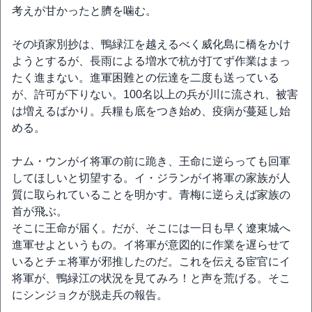
考えが甘かったと臍を噛む。
その頃家別抄は、鴨緑江を越えるべく威化島に橋をかけ
ようとするが、長雨による増水で杭が打てず作業はまっ
たく進まない。進軍困難との伝達を二度も送っている
が、許可が下りない。100名以上の兵が川に流され、被害
は増えるばかり。兵糧も底をつき始め、疫病が蔓延し始
める。
ナム・ウンがイ将軍の前に跪き、王命に逆らっても回軍
してほしいと切望する。イ・ジランがイ将軍の家族が人
質に取られていることを明かす。青梅に逆らえば家族の
首が飛ぶ。
そこに王命が届く。だが、そこには一日も早く遼東城へ
進軍せよというもの。イ将軍が意図的に作業を遅らせて
いるとチェ将軍が邪推したのだ。これを伝える宦官にイ
将軍が、鴨緑江の状況を見てみろ！と声を荒げる。そこ
にシンジョクが脱走兵の報告。