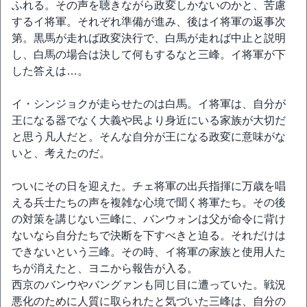
ふれる。その声を聴きながら政変しかないのかと、苦慮
するイ将軍。それぞれ準備が進み、後はイ将軍の返事次
第。黒馬が走れば政変決行で、白馬が走れば中止と説明
し、白馬の場合は決して何もするなと三峰。イ将軍が下
した答えは…。
イ・シンジョクが走らせたのは白馬。イ将軍は、自分が
王になる器でなく大義や民より身近にいる家族が大切だ
と思う凡人だと。そんな自分が王になる政変に意味がな
いと、考えたのだ。
ついにその日を迎えた。チェ将軍の出兵指揮に万歳を唱
える兵士たちの声を複雑な心境で聞く将軍たち。その後
の対策を講じない三峰に、バンウォンは父が命令に背け
ないなら自分たちで決断を下すべきと迫る。それだけは
できないという三峰。その時、イ将軍の家族と使用人た
ちが消えたと、ヨニから報告が入る。
西京のバンウやバングァンも同じ目に遭っていた。戦況
悪化のために人質に取られたと気づいた三峰は、自分の