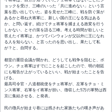
ョックを受け、三峰のいった「共に進めない」という言
葉を思い出していた。姿を見せた三峰に、戦を防ぐ策が
あるかと尋ね大将軍に、新しい国の王になる気はある
か、と問い返す。続けてチェ将軍を捕まえる政変を行う
しかない、とその策を語る三峰。考える時間が欲しいと
答えたイ将軍は、かつてバンウォンが父以外に王になれ
る人を知らない、と言ったのを思い出し、果たして私
が？と、自問する。
都堂の重臣会議が開かれ、どうしても戦争を阻むと、ポ
ウン。チェ将軍はすでにことを起こしたので、明の朝廷
にも報告が上がっているといい、戦が始まったことを告
げる。
最高司令官・八道都統使をチェ将軍が、左軍をチョ・ミ
ンス将軍、右軍をイ将軍が担い、徴収した5万の軍勢は西
京に集結させる、と発表。
民の徴兵が始まり巷には残された家族たちの嘆き声があ