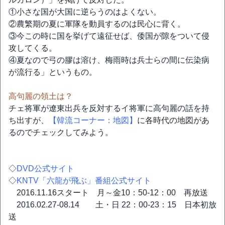
①小さな国が大国に逆らうのはよくない。
②農繁期の夏に軍隊を動員するのは民心に背く。
③今この時に国を挙げて遠征せば、倭国が隙をついて侵
攻してくる。
④夏なので弓の膠は溶け、梅雨時は兵士らの間に伝染病
が流行る」というもの。
高句麗の領土は？
チェ将軍が遼東出兵を反対するイ将軍に高句麗の話を持
ち出すが、
【韓流コーナー：地図】
に各時代の地図があ
るのでチェックしてみよう。
◇
DVD公式サイト
◇
KNTV「六龍が飛ぶ」番組公式サイト
2016.11.16スタート 月～金10：50-12：00 再放送
2016.02.27-08.14 土・日 22：00-23：15 日本初放
送