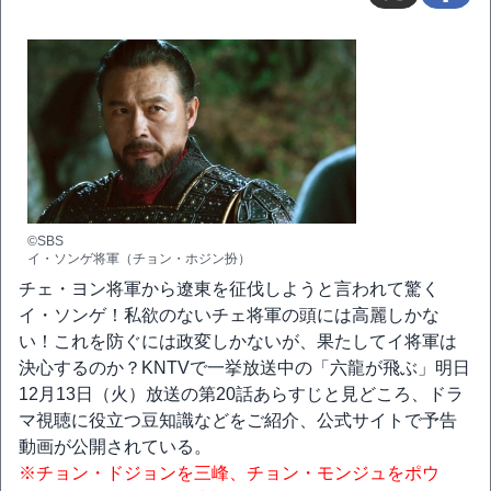
©SBS
イ・ソンゲ将軍（チョン・ホジン扮）
チェ・ヨン将軍から遼東を征伐しようと言われて驚く
イ・ソンゲ！私欲のないチェ将軍の頭には高麗しかな
い！これを防ぐには政変しかないが、果たしてイ将軍は
決心するのか？KNTVで一挙放送中の「六龍が飛ぶ」明日
12月13日（火）放送の第20話あらすじと見どころ、ドラ
マ視聴に役立つ豆知識などをご紹介、公式サイトで予告
動画が公開されている。
※チョン・ドジョンを三峰、チョン・モンジュをポウ