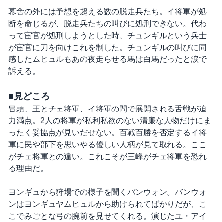
幕舎の外には予想を超える数の脱走兵たち。イ将軍が処
断を命じるが、脱走兵たちの叫びに処刑できない。代わ
って宦官が処刑しようとした時、チュンギルという兵士
が宦官に刀を向けこれを制した。チュンギルの叫びに同
感したムヒュルもあの夜走らせる馬は白馬だったと涙で
訴える。
■見どころ
冒頭、王とチェ将軍、イ将軍の間で展開される舌戦が迫
力満点。2人の将軍が私利私欲のない清廉な人物だけにま
ったく妥協点が見いだせない。百戦百勝を否定するイ将
軍に民や部下を思いやる優しい人柄が見て取れる。ここ
がチェ将軍との違い。これこそが三峰がチェ将軍を恐れ
る理由だ。
ヨンギュから狩場での様子を聞くバンウォン。バンウォ
ンはヨンギュヤムヒュルから助けられてばかりだが、こ
こでみごとな弓の腕前を見せてくれる。演じたユ・アイ