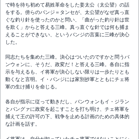
で時を待ち初めて易姓革命をした姜太公（太公望）の話
をする。傍らのバンジ＝タンセが、太公望がなぜ真っ直
ぐな釣り針を使ったのかと問い、「曲がった釣り針は世
を欺く」からと答える三峰。真っ直ぐな針では何も捕ま
えることができない、というバンジの言葉に三峰が決心
した。
同志たちを集めた三峰。決心はついたのですかと問うバ
ンウォンに、そうだ、政変だ！と答える三峰。各自に指
示を与えるも、イ将軍が決心しない限りは一歩たりとも
動くなと言明。イ・バンジには家別抄軍とともにチェ将
軍の生け捕りを命じる。
各自が指示に従って動きだし、バンウォンもイ・ジラン
とバングァに政変を起こすことを打ち明け、チェ将軍を
捕えて王の許可の下、戦争を止める計画のための具体的
な計画を話す。
イ将軍は、自分が知っていたチェ将軍ではないことにシ