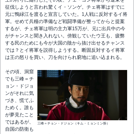
征伐しようと言われ驚くイ・ソンゲ。チェ将軍はすでに
元に鴨緑江を渡ると宣言していた。1人戦に反対するイ将
軍。せめて兵糧の準備など戦闘準備が整ってからと提案
するが、チェ将軍は明の主力軍15万が、元に出兵中の今
がチャンスと聞き入れない。傍観していたウ王も、疲弊
する民のためにも今が大国の陰から抜け出せるチャンス
では？とイ将軍を説得しようする。断固反対するイ将軍
は王の怒りを買い、刀を向けられ窮地に追い込まれる。
その頃、洞窟
でも三峰＝チ
ョン・ドジョ
ンがそれに気
づき、慌てふ
ためく。誰も
が夢見たこと
ではあるが、
三峰＝チョン・ドジョン（キム・ミョンミン扮）
自国の防衛も