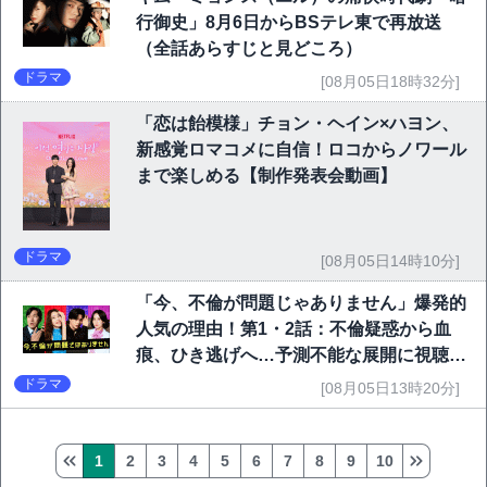
行御史」8月6日からBSテレ東で再放送
（全話あらすじと見どころ）
ドラマ
[08月05日18時32分]
「恋は飴模様」チョン・ヘイン×ハヨン、
新感覚ロマコメに自信！ロコからノワール
まで楽しめる【制作発表会動画】
ドラマ
[08月05日14時10分]
「今、不倫が問題じゃありません」爆発的
人気の理由！第1・2話：不倫疑惑から血
痕、ひき逃げへ…予測不能な展開に視聴者
熱狂
ドラマ
[08月05日13時20分]
1
2
3
4
5
6
7
8
9
10