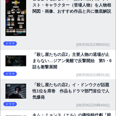
スト・キャラクター（登場人物）を人物相
関図・画像、おすすめ作品と共に徹底解説
ドラマ
[08月05日23時00分]
「殺し屋たちの店2」主要人物の退場が止
まらない…ジアン覚醒で反撃開始 第5・6
話も衝撃展開
ドラマ
[08月05日21時31分]
「殺し屋たちの店2」イ・ドンウクが話題
性1位を席巻 作品もドラマ部門首位で人
気爆発
ドラマ
[08月05日20時49分]
キム・ミョンス（エル）の痛快時代劇「暗