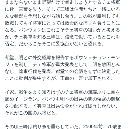
ままならないまま野望だけで暴走しようとするチェ将軍
に皆、言葉を失う。そして三峰は仲間たちと一緒にいろ
んな状況を予想しながら話し合う。この戦が勝利しても
敗戦してもイ将軍にとっては致命的な痛手を負うことに
なる。バンウォンはこれこそチェ将軍の狙いかと考える
が、チェ将軍を知る三峰は、信念で動いているとこれを
否定、だからこそそこに妥協点がないと恐れる。
都堂。明との外交経緯を報告するポウン＝チョン・モン
ジュを制し、チェ将軍が重大発表として、明を敵国とみ
なし、遼東征伐を発表。都堂での会議もせずに決定した
ことに批判が集中するが、王命の一言で却下される。
イ家。戦争をよく知るはずのチェ将軍の無謀ぶりに頭を
痛めイ・ジラン。バンウも明への出兵の間の倭寇の襲撃
を心配する。イ将軍は出兵命令が下れば従うしかない、
それがこの国の武将だと。
その頃三峰は釣り糸を垂らしていた。2500年前、70歳ま