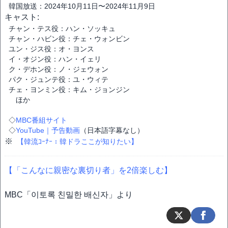
韓国放送：2024年10月11日〜2024年11月9日
キャスト:
チャン・テス役：ハン・ソッキュ
チャン・ハビン役：チェ・ウォンビン
ユン・ジス役：オ・ヨンス
イ・オジン役：ハン・イェリ
ク・デホン役：ノ・ジェウォン
パク・ジュンテ役：ユ・ウィテ
チェ・ヨンミン役：キム・ジョンジン
ほか
◇
MBC番組サイト
◇
YouTube｜予告動画
（日本語字幕なし）
※
【韓流ｺｰﾅｰ：韓ドラここが知りたい】
【「こんなに親密な裏切り者」を2倍楽しむ】
MBC「이토록 친밀한 배신자」より