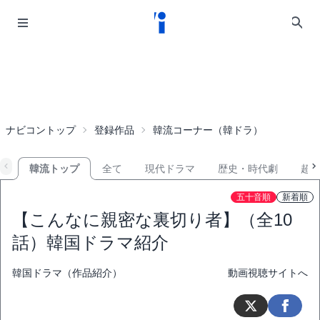
ナビコントップ
登録作品
韓流コーナー（韓ドラ）
韓流トップ
全て
現代ドラマ
歴史・時代劇
超
五十音順
新着順
【こんなに親密な裏切り者】（全10
話）韓国ドラマ紹介
韓国ドラマ（作品紹介）
動画視聴サイトへ