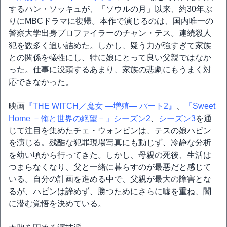
するハン・ソッキュが、「ソウルの月」以来、約30年ぶ
りにMBCドラマに復帰。本作で演じるのは、国内唯一の
警察大学出身プロファイラーのチャン・テス。連続殺人
犯を数多く追い詰めた。しかし、疑う力が強すぎて家族
との関係を犠牲にし、特に娘にとって良い父親ではなか
った。仕事に没頭するあまり、家族の悲劇にもうまく対
応できなかった。
映画
『THE WITCH／魔女 ―増殖― パート2』
、
「Sweet
Home －俺と世界の絶望－」シーズン2
、
シーズン3
を通
じて注目を集めたチェ・ウォンビンは、テスの娘ハビン
を演じる。残酷な犯罪現場写真にも動じず、冷静な分析
を幼い頃から行ってきた。しかし、母親の死後、生活は
つまらなくなり、父と一緒に暮らすのが最悪だと感じて
いる。自分の計画を進める中で、父親が最大の障害とな
るが、ハビンは諦めず、勝つためにさらに嘘を重ね、闇
に潜む覚悟を決めている。