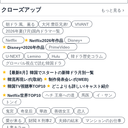
クローズアップ
もっと見る
朝ドラ:風、薫る
大河:豊臣兄弟!
VIVANT
2026年夏(7月)国内ドラマ一覧
Netflix
Disney+
Netflix2026年作品
PrimeVideo
Disney+2026年作品
U-NEXT
Lemino
Hulu
韓ドラ歴史コラム
グローバル視点で読む韓国ドラ
【最新8月】韓国でスタートの新韓ドラ月別一覧
韓流再現レポ(取材)
制作発表会レポ(WEB)
韓国TV視聴率TOP10
どこよりも詳しい!キャスト紹介
ヘチ 王座への道
馬医
イ・サン
Netflix世界TOP10
トンイ
鬼宮
奇皇后
華政
善徳女王
恋人
愛が来る
財閥 X 刑事2
夫婦の結末
マンションのお仕事
人妻キラー