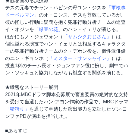
★脇を固める演技派
テスの元妻でチャン・ハビンの母ユン・ジスを
「軍検事
ドーベルマン」
のオ・ヨンス、テスを尊敬しているが、
彼の怪しい行動に疑問を抱く犯罪行動分析チームの巡査
イ・オジンを
「緑豆の花」
のハン・イェリが演じる。
ほかにもノ・ジェウォン（
「サムシクおじさん」
）は、
個性溢れる演技でハン・イェリとは相反するキャラクタ
ーの犯罪行動分析チームのク・デホン役を、個性派俳優
のユン・ギョンホ（
「ミスター・サンシャイン」
）は、
捜査1科のチーム長オ・ジョンファン役に扮し、劇中でハ
ン・ソッキュと協力しながらも対立する関係を演じる。
★緻密なストーリー展開
2021年MBCドラマ脚本公募展で審査委員の絶対的な支持
を受けて当選したハン·アヨン作家の作品で、MBCドラマ
「猪狩り」
を通じて卓越した演出能力を立証したソン·ヨ
ンファPDが演出を担当した。
■あらすじ