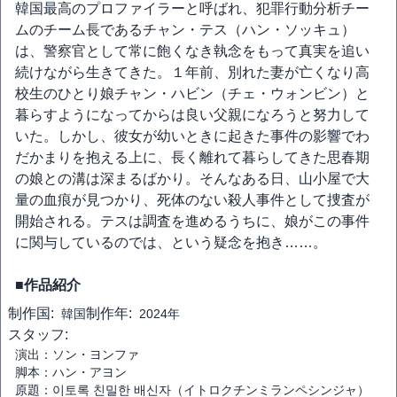
韓国最高のプロファイラーと呼ばれ、犯罪行動分析チー
ムのチーム長であるチャン・テス（ハン・ソッキュ）
は、警察官として常に飽くなき執念をもって真実を追い
続けながら生きてきた。１年前、別れた妻が亡くなり高
校生のひとり娘チャン・ハビン（チェ・ウォンビン）と
暮らすようになってからは良い父親になろうと努力して
いた。しかし、彼女が幼いときに起きた事件の影響でわ
だかまりを抱える上に、長く離れて暮らしてきた思春期
の娘との溝は深まるばかり。そんなある日、山小屋で大
量の血痕が見つかり、死体のない殺人事件として捜査が
開始される。テスは調査を進めるうちに、娘がこの事件
に関与しているのでは、という疑念を抱き……。
■作品紹介
制作国:
制作年:
韓国
2024年
スタッフ:
演出：ソン・ヨンファ
脚本：ハン・アヨン
原題：이토록 친밀한 배신자（イトロクチンミランペシンジャ）