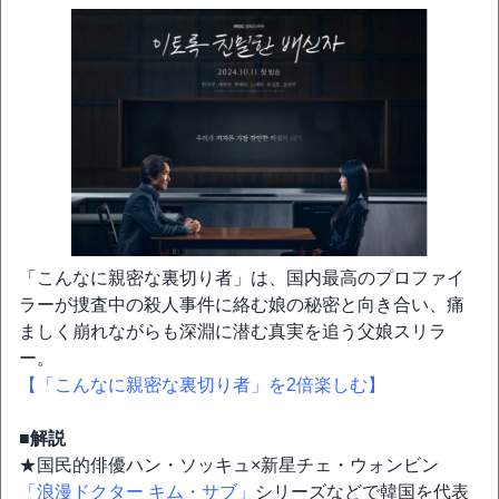
「こんなに親密な裏切り者」は、国内最高のプロファイ
ラーが捜査中の殺人事件に絡む娘の秘密と向き合い、痛
ましく崩れながらも深淵に潜む真実を追う父娘スリラ
ー。
【「こんなに親密な裏切り者」を2倍楽しむ】
■解説
★国民的俳優ハン・ソッキュ×新星チェ・ウォンビン
「浪漫ドクター キム・サブ」
シリーズなどで韓国を代表