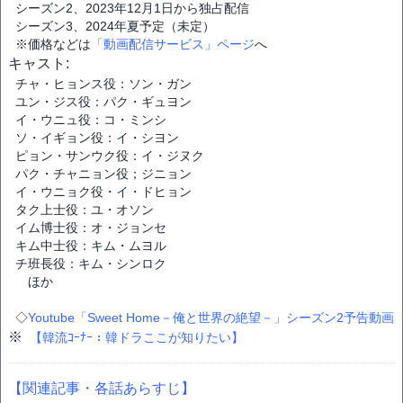
シーズン2、2023年12月1日から独占配信
シーズン3、2024年夏予定（未定）
※価格などは
「動画配信サービス」ページ
へ
キャスト:
チャ・ヒョンス役：ソン・ガン
ユン・ジス役：パク・ギュヨン
イ・ウニュ役：コ・ミンシ
ソ・イギョン役：イ・シヨン
ピョン・サンウク役：イ・ジヌク
パク・チャニョン役；ジニョン
イ・ウニョク役・イ・ドヒョン
タク上士役：ユ・オソン
イム博士役：オ・ジョンセ
キム中士役：キム・ムヨル
チ班長役：キム・シンロク
ほか
◇
Youtube「Sweet Home－俺と世界の絶望－」シーズン2予告動画
※
【韓流ｺｰﾅｰ：韓ドラここが知りたい】
【関連記事・各話あらすじ】