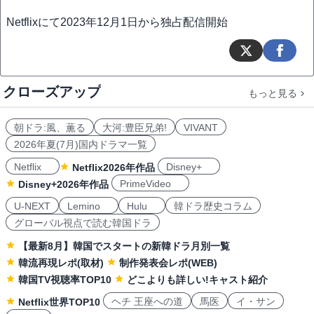
Netflixにて2023年12月1日から独占配信開始
クローズアップ
もっと見る
朝ドラ:風、薫る
大河:豊臣兄弟!
VIVANT
2026年夏(7月)国内ドラマ一覧
Netflix
Disney+
Netflix2026年作品
PrimeVideo
Disney+2026年作品
U-NEXT
Lemino
Hulu
韓ドラ歴史コラム
グローバル視点で読む韓国ドラ
【最新8月】韓国でスタートの新韓ドラ月別一覧
韓流再現レポ(取材)
制作発表会レポ(WEB)
韓国TV視聴率TOP10
どこよりも詳しい!キャスト紹介
ヘチ 王座への道
馬医
イ・サン
Netflix世界TOP10