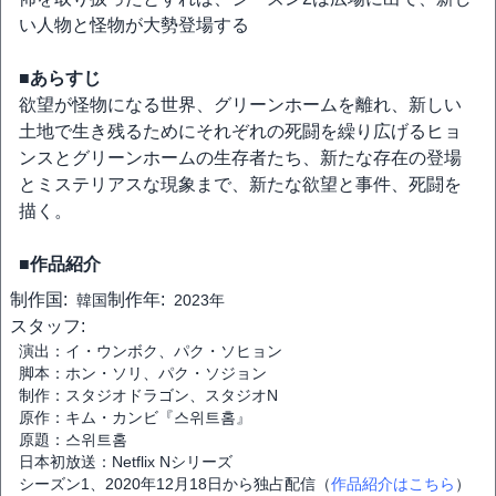
い人物と怪物が大勢登場する
■あらすじ
欲望が怪物になる世界、グリーンホームを離れ、新しい
土地で生き残るためにそれぞれの死闘を繰り広げるヒョ
ンスとグリーンホームの生存者たち、新たな存在の登場
とミステリアスな現象まで、新たな欲望と事件、死闘を
描く。
■作品紹介
制作国:
制作年:
韓国
2023年
スタッフ:
演出：イ・ウンボク、パク・ソヒョン
脚本：ホン・ソリ、パク・ソジョン
制作：スタジオドラゴン、スタジオN
原作：キム・カンビ『스위트홈』
原題：스위트홈
日本初放送：Netflix Nシリーズ
シーズン1、2020年12月18日から独占配信（
作品紹介はこちら
）