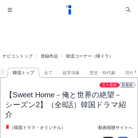
ナビコントップ
登録作品
韓流コーナー（韓ドラ）
韓流トップ
全て
超常現象
歴史・時代劇
現代
五十音順
新着順
【Sweet Home－俺と世界の絶望－
シーズン2】（全8話）韓国ドラマ紹
介
（韓国ドラマ・オリジナル）
動画視聴サイトへ