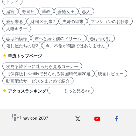
トンイ
鬼宮
奇皇后
華政
善徳女王
恋人
愛が来る
財閥 X 刑事2
夫婦の結末
マンションのお仕事
人妻キラー
恋は飴模様
君へと続く僕のドリーム!
恋は命がけ
殺し屋たちの店2
今、不倫が問題ではありません
華流トップページ
次見る韓ドラに迷ったら見るコーナー
【保存版】Netflixで見られる韓国時代劇20選
映画レビュー
動画配信サービスをまとめて紹介
もっと見る>>
アクセスランキング
navicon 2007