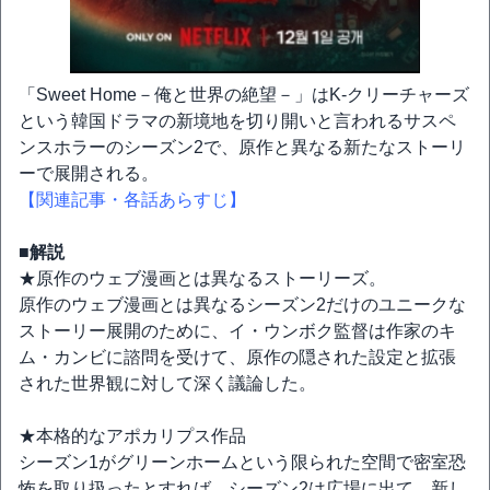
「Sweet Home－俺と世界の絶望－」はK-クリーチャーズ
という韓国ドラマの新境地を切り開いと言われるサスペ
ンスホラーのシーズン2で、原作と異なる新たなストーリ
ーで展開される。
【関連記事・各話あらすじ】
■解説
★原作のウェブ漫画とは異なるストーリーズ。
原作のウェブ漫画とは異なるシーズン2だけのユニークな
ストーリー展開のために、イ・ウンボク監督は作家のキ
ム・カンビに諮問を受けて、原作の隠された設定と拡張
された世界観に対して深く議論した。
★本格的なアポカリプス作品
シーズン1がグリーンホームという限られた空間で密室恐
怖を取り扱ったとすれば、シーズン2は広場に出て、新し