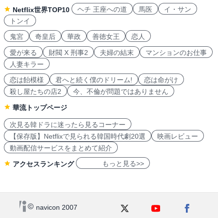
ヘチ 王座への道
馬医
イ・サン
Netflix世界TOP10
トンイ
鬼宮
奇皇后
華政
善徳女王
恋人
愛が来る
財閥 X 刑事2
夫婦の結末
マンションのお仕事
人妻キラー
恋は飴模様
君へと続く僕のドリーム!
恋は命がけ
殺し屋たちの店2
今、不倫が問題ではありません
華流トップページ
次見る韓ドラに迷ったら見るコーナー
【保存版】Netflixで見られる韓国時代劇20選
映画レビュー
動画配信サービスをまとめて紹介
もっと見る>>
アクセスランキング
navicon 2007