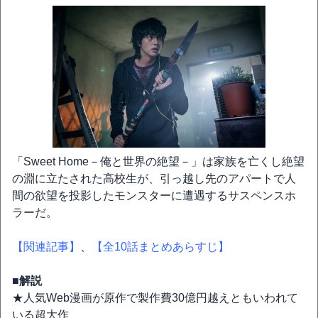
「Sweet Home－俺と世界の絶望－」は家族を亡くし絶望
の淵に立たされた高校生が、引っ越し先のアパートで人
間の欲望を投影したモンスターに遭遇するサスペンスホ
ラーだ。
【関連記事】
、
【全10話まとめあらすじ】
■解説
★人気Web漫画が原作で製作費30億円越えともいわれて
いる超大作