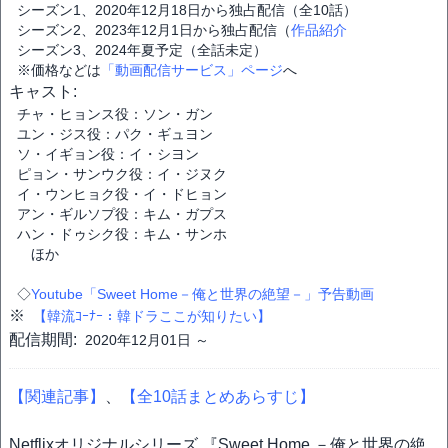
シーズン1、2020年12月18日から独占配信（全10話）
シーズン2、2023年12月1日から独占配信（
作品紹介
シーズン3、2024年夏予定（全話未定）
※価格などは
「動画配信サービス」ページ
へ
キャスト:
チャ・ヒョンス役：ソン・ガン
ユン・ジス役：パク・ギュヨン
ソ・イギョン役：イ・シヨン
ピョン・サンウク役：イ・ジヌク
イ・ウンヒョク役・イ・ドヒョン
アン・ギルソプ役：キム・ガプス
ハン・ドゥシク役：キム・サンホ
ほか
◇
Youtube「Sweet Home－俺と世界の絶望－」予告動画
※
【韓流ｺｰﾅｰ：韓ドラここが知りたい】
配信期間:
2020年12月01日 ～
【関連記事】
、
【全10話まとめあらすじ】
Netflixオリジナルシリーズ 『Sweet Home －俺と世界の絶