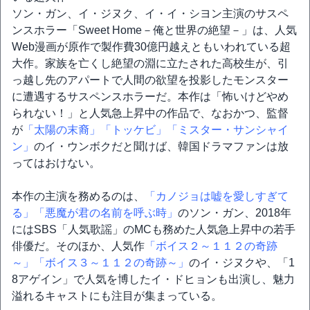
ソン・ガン、イ・ジヌク、イ・イ・シヨン主演のサスペ
ンスホラー「Sweet Home－俺と世界の絶望－」は、人気
Web漫画が原作で製作費30億円越えともいわれている超
大作。家族を亡くし絶望の淵に立たされた高校生が、引
っ越し先のアパートで人間の欲望を投影したモンスター
に遭遇するサスペンスホラーだ。本作は「怖いけどやめ
られない！」と人気急上昇中の作品で、なおかつ、監督
が
「太陽の末裔」
「トッケビ」
「ミスター・サンシャイ
ン」
のイ・ウンボクだと聞けば、韓国ドラマファンは放
ってはおけない。
本作の主演を務めるのは、
「カノジョは嘘を愛しすぎて
る」
「悪魔が君の名前を呼ぶ時」
のソン・ガン、2018年
にはSBS「人気歌謡」のMCも務めた人気急上昇中の若手
俳優だ。そのほか、人気作
「ボイス２～１１２の奇跡
～」
「ボイス３～１１２の奇跡～」
のイ・ジヌクや、「1
8アゲイン」で人気を博したイ・ドヒョンも出演し、魅力
溢れるキャストにも注目が集まっている。