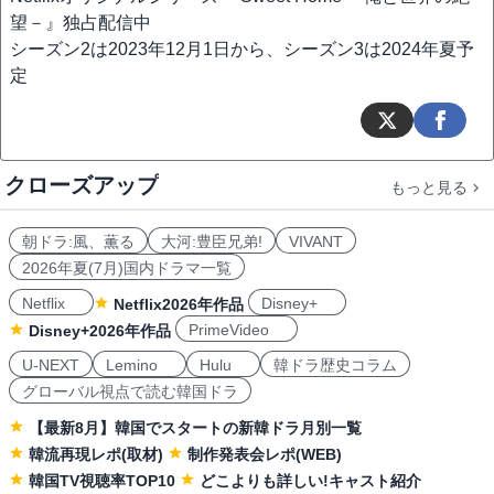
望－』独占配信中
シーズン2は2023年12月1日から、シーズン3は2024年夏予
定
クローズアップ
もっと見る
朝ドラ:風、薫る
大河:豊臣兄弟!
VIVANT
2026年夏(7月)国内ドラマ一覧
Netflix
Disney+
Netflix2026年作品
PrimeVideo
Disney+2026年作品
U-NEXT
Lemino
Hulu
韓ドラ歴史コラム
グローバル視点で読む韓国ドラ
【最新8月】韓国でスタートの新韓ドラ月別一覧
韓流再現レポ(取材)
制作発表会レポ(WEB)
韓国TV視聴率TOP10
どこよりも詳しい!キャスト紹介