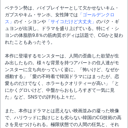
ベテラン勢は、バイプレイヤーとして欠かせないキム・
ガプスやキム・サンホ、女性陣では
「ゴールデンクロ
ス」
のイ・シヨンや
「サイコだけど大丈夫」
のパク・ギ
ュヨンが出演し、ドラマを盛り上げている。特にイ・シ
ヨンの体脂肪9.8％の筋肉質ボディは話題で、CGかと疑わ
れたこともあったそう。
本作に登場するモンスターは、人間の歪曲した欲望が生
み出したもの。様々な背景を持つアパートの住人達がモ
ンスターに立ち向かっていく姿に、「怖いけど、なぜか
感動する」「愛の不時着で韓国ドラマにはまったが、恋
愛ものだけでなく、ホラーもクオリティーが高い」「と
にかくグロいけど、中盤からおもしろすぎて一気に見
た」など、SNSでの評判も上々だ。
また、本作はドラマとは思えない映画並みの凝った映像
で、ハリウッドに負けじとも劣らない韓国のCG技術の高
さを見せつけられる。極限状態での人間の狂気と、それ