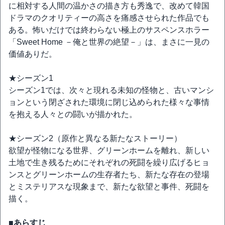
に相対する人間の温かさの描き方も秀逸で、改めて韓国
ドラマのクオリティーの高さを痛感させられた作品でも
ある。怖いだけでは終わらない極上のサスペンスホラー
「Sweet Home －俺と世界の絶望－」は、まさに一見の
価値ありだ。
★シーズン1
シーズン1では、次々と現れる未知の怪物と、古いマンシ
ョンという閉ざされた環境に閉じ込められた様々な事情
を抱える人々との闘いが描かれた。
★シーズン2（原作と異なる新たなストーリー）
欲望が怪物になる世界、グリーンホームを離れ、新しい
土地で生き残るためにそれぞれの死闘を繰り広げるヒョ
ンスとグリーンホームの生存者たち、新たな存在の登場
とミステリアスな現象まで、新たな欲望と事件、死闘を
描く。
■あらすじ