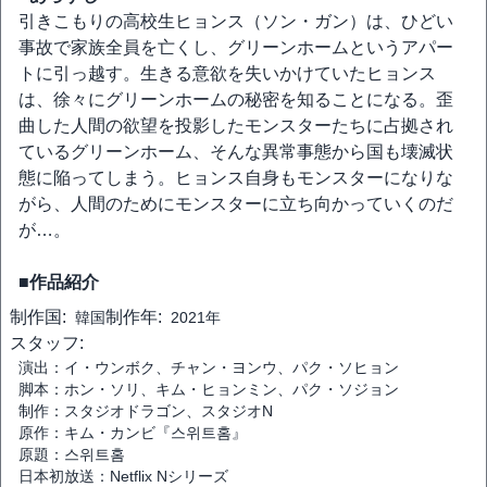
引きこもりの高校生ヒョンス（ソン・ガン）は、ひどい
事故で家族全員を亡くし、グリーンホームというアパー
トに引っ越す。生きる意欲を失いかけていたヒョンス
は、徐々にグリーンホームの秘密を知ることになる。歪
曲した人間の欲望を投影したモンスターたちに占拠され
ているグリーンホーム、そんな異常事態から国も壊滅状
態に陥ってしまう。ヒョンス自身もモンスターになりな
がら、人間のためにモンスターに立ち向かっていくのだ
が…。
■作品紹介
制作国:
制作年:
韓国
2021年
スタッフ:
演出：イ・ウンボク、チャン・ヨンウ、パク・ソヒョン
脚本：ホン・ソリ、キム・ヒョンミン、パク・ソジョン
制作：スタジオドラゴン、スタジオN
原作：キム・カンビ『스위트홈』
原題：스위트홈
日本初放送：Netflix Nシリーズ