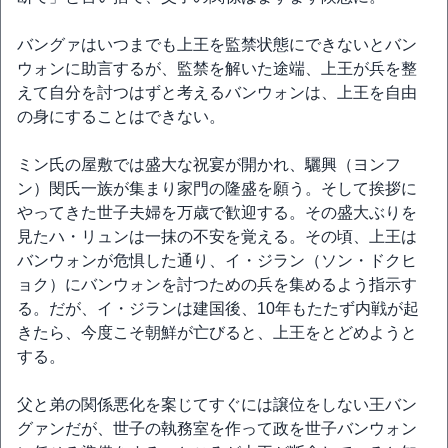
バングァはいつまでも上王を監禁状態にできないとバン
ウォンに助言するが、監禁を解いた途端、上王が兵を整
えて自分を討つはずと考えるバンウォンは、上王を自由
の身にすることはできない。
ミン氏の屋敷では盛大な祝宴が開かれ、驪興（ヨンフ
ン）閔氏一族が集まり家門の隆盛を願う。そして挨拶に
やってきた世子夫婦を万歳で歓迎する。その盛大ぶりを
見たハ・リュンは一抹の不安を覚える。その頃、上王は
バンウォンが危惧した通り、イ・ジラン（ソン・ドクヒ
ョク）にバンウォンを討つための兵を集めるよう指示す
る。だが、イ・ジランは建国後、10年もたたず内戦が起
きたら、今度こそ朝鮮が亡びると、上王をとどめようと
する。
父と弟の関係悪化を案じてすぐには譲位をしない王バン
グァンだが、世子の執務室を作って政を世子バンウォン