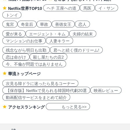
ヘチ 王座への道
馬医
イ・サン
Netflix世界TOP10
トンイ
鬼宮
奇皇后
華政
善徳女王
恋人
愛が来る
エージェント・キム
夫婦の結末
マンションのお仕事
人妻キラー
残念ながら明日も出勤
君へと続く僕のドリーム!
恋は命がけ
殺し屋たちの店2
今、不倫が問題ではありません
華流トップページ
次見る韓ドラに迷ったら見るコーナー
【保存版】Netflixで見られる韓国時代劇20選
映画レビュー
動画配信サービスをまとめて紹介
もっと見る>>
アクセスランキング