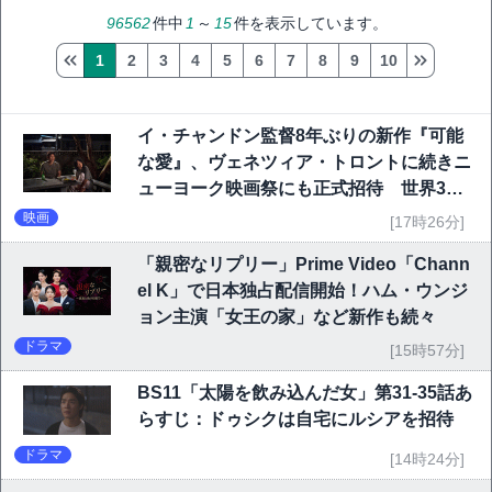
96562
件中
1
～
15
件を表示しています。
1
2
3
4
5
6
7
8
9
10
イ・チャンドン監督8年ぶりの新作『可能
な愛』、ヴェネツィア・トロントに続きニ
ューヨーク映画祭にも正式招待 世界3大
映画祭で快挙｜Netflix映画
映画
[17時26分]
「親密なリプリー」Prime Video「Chann
el K」で日本独占配信開始！ハム・ウンジ
ョン主演「女王の家」など新作も続々
ドラマ
[15時57分]
BS11「太陽を飲み込んだ女」第31-35話あ
らすじ：ドゥシクは自宅にルシアを招待
ドラマ
[14時24分]