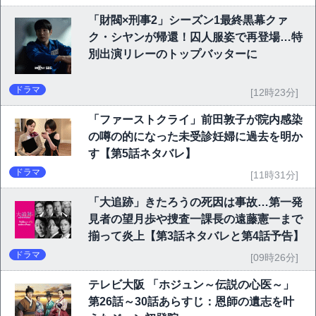
「財閥×刑事2」シーズン1最終黒幕クァ
ク・シヤンが帰還！囚人服姿で再登場…特
別出演リレーのトップバッターに
ドラマ
[12時23分]
「ファーストクライ」前田敦子が院内感染
の噂の的になった未受診妊婦に過去を明か
す【第5話ネタバレ】
ドラマ
[11時31分]
「大追跡」きたろうの死因は事故…第一発
見者の望月歩や捜査一課長の遠藤憲一まで
揃って炎上【第3話ネタバレと第4話予告】
ドラマ
[09時26分]
テレビ大阪 「ホジュン～伝説の心医～」
第26話～30話あらすじ：恩師の遺志を叶