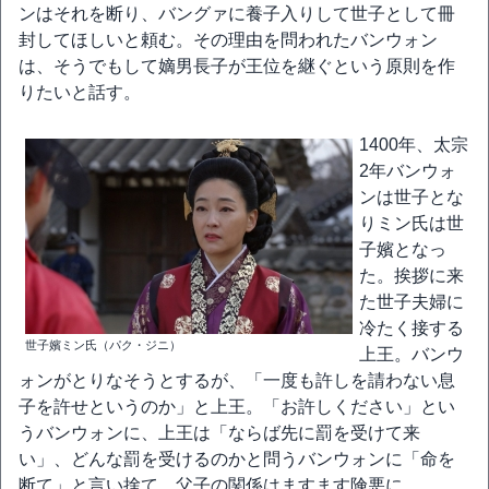
ンはそれを断り、バングァに養子入りして世子として冊
封してほしいと頼む。その理由を問われたバンウォン
は、そうでもして嫡男長子が王位を継ぐという原則を作
りたいと話す。
1400年、太宗
2年バンウォ
ンは世子とな
りミン氏は世
子嬪となっ
た。挨拶に来
た世子夫婦に
冷たく接する
世子嬪ミン氏（パク・ジニ）
上王。バンウ
ォンがとりなそうとするが、「一度も許しを請わない息
子を許せというのか」と上王。「お許しください」とい
うバンウォンに、上王は「ならば先に罰を受けて来
い」、どんな罰を受けるのかと問うバンウォンに「命を
断て」と言い捨て、父子の関係はますます険悪に。