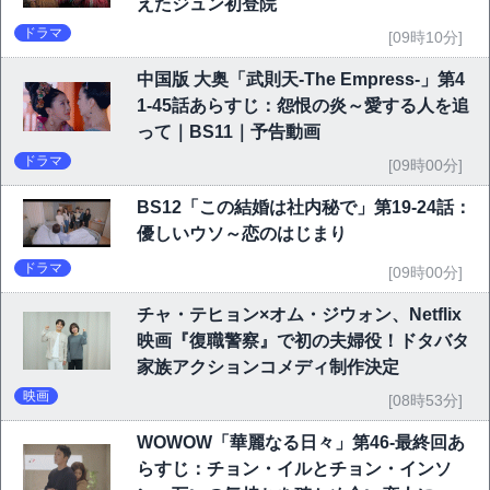
えたジュン初登院
ドラマ
[09時10分]
中国版 大奥「武則天-The Empress-」第4
1-45話あらすじ：怨恨の炎～愛する人を追
って｜BS11｜予告動画
ドラマ
[09時00分]
BS12「この結婚は社内秘で」第19-24話：
優しいウソ～恋のはじまり
ドラマ
[09時00分]
チャ・テヒョン×オム・ジウォン、Netflix
映画『復職警察』で初の夫婦役！ドタバタ
家族アクションコメディ制作決定
映画
[08時53分]
WOWOW「華麗なる日々」第46-最終回あ
らすじ：チョン・イルとチョン・インソ