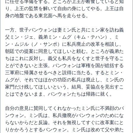
に任せる準備をする。ところが上王が断食していると知
り、上王の監禁を解いて自由の身にしてやる。上王は自
身の地盤である東北面へ馬を走らせる。
一方、世子バンウォンは妻ミン氏と共にミン家を訪ね義
父ミン・ジェ、義弟ミン・ムグ（キム・テハン）、ミ
ン・ムジル（ノ・サンポ）に私兵廃止の改革を相談し、
朝廷での提案に同意してほしいと頼む。ところが義弟た
ちはこれに反対し、義父も私兵をなくすと世子を守るこ
とができないと主張。バンウォンは軍権を国が総括する
三軍府に帰属させるべきと説得に当たる。するとミン・
ムグが、それではほかの功臣の私兵は廃止し、ミン氏の
家門だけ残してほしいという。結局、妥協点を見出すこ
とはできないまま、バンウォンたちは帰路に就く。
自分の意見に賛同してくれなかったミン氏に不満顔のバ
ンウォン。ミン氏は、私兵撤廃がバンウォンのためにな
らないからだと反論。それを無視してすぐに改革案にと
りかかろうとするバンウォン。ミン氏は改めて父や弟た