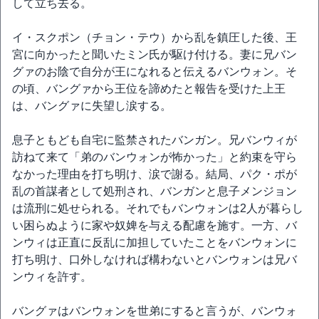
して立ち去る。
イ・スクポン（チョン・テウ）から乱を鎮圧した後、王
宮に向かったと聞いたミン氏が駆け付ける。妻に兄バン
グァのお陰で自分が王になれると伝えるバンウォン。そ
の頃、バングァから王位を諦めたと報告を受けた上王
は、バングァに失望し涙する。
息子ともども自宅に監禁されたバンガン。兄バンウィが
訪ねて来て「弟のバンウォンが怖かった」と約束を守ら
なかった理由を打ち明け、涙で謝る。結局、パク・ポが
乱の首謀者として処刑され、バンガンと息子メンジョン
は流刑に処せられる。それでもバンウォンは2人が暮らし
い困らぬように家や奴婢を与える配慮を施す。一方、バ
ンウィは正直に反乱に加担していたことをバンウォンに
打ち明け、口外しなければ構わないとバンウォンは兄バ
ンウィを許す。
バングァはバンウォンを世弟にすると言うが、バンウォ