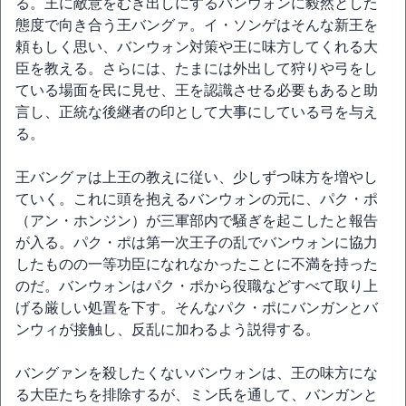
る。王に敵意をむき出しにするバンウォンに毅然とした
態度で向き合う王バングァ。イ・ソンゲはそんな新王を
頼もしく思い、バンウォン対策や王に味方してくれる大
臣を教える。さらには、たまには外出して狩りや弓をし
ている場面を民に見せ、王を認識させる必要もあると助
言し、正統な後継者の印として大事にしている弓を与え
る。
王バングァは上王の教えに従い、少しずつ味方を増やし
ていく。これに頭を抱えるバンウォンの元に、パク・ポ
（アン・ホンジン）が三軍部内で騒ぎを起こしたと報告
が入る。パク・ポは第一次王子の乱でバンウォンに協力
したものの一等功臣になれなかったことに不満を持った
のだ。バンウォンはパク・ポから役職などすべて取り上
げる厳しい処置を下す。そんなパク・ポにバンガンとバ
ンウィが接触し、反乱に加わるよう説得する。
バングァンを殺したくないバンウォンは、王の味方にな
る大臣たちを排除するが、ミン氏を通して、バンガンと