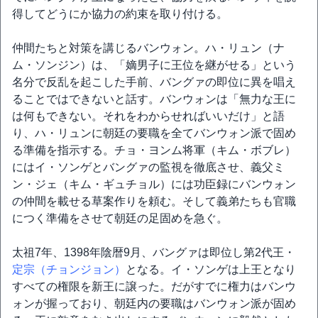
得してどうにか協力の約束を取り付ける。
仲間たちと対策を講じるバンウォン。ハ・リュン（ナ
ム・ソンジン）は、「嫡男子に王位を継がせる」という
名分で反乱を起こした手前、バングァの即位に異を唱え
ることではできないと話す。バンウォンは「無力な王に
は何もできない。それをわからせればいいだけ」と語
り、ハ・リュンに朝廷の要職を全てバンウォン派で固め
る準備を指示する。チョ・ヨンム将軍（キム・ボブレ）
にはイ・ソンゲとバングァの監視を徹底させ、義父ミ
ン・ジェ（キム・ギュチョル）には功臣録にバンウォン
の仲間を載せる草案作りを頼む。そして義弟たちも官職
につく準備をさせて朝廷の足固めを急ぐ。
太祖7年、1398年陰暦9月、バングァは即位し第2代王・
定宗（チョンジョン）
となる。イ・ソンゲは上王となり
すべての権限を新王に譲った。だがすでに権力はバンウ
ォンが握っており、朝廷内の要職はバンウォン派が固め