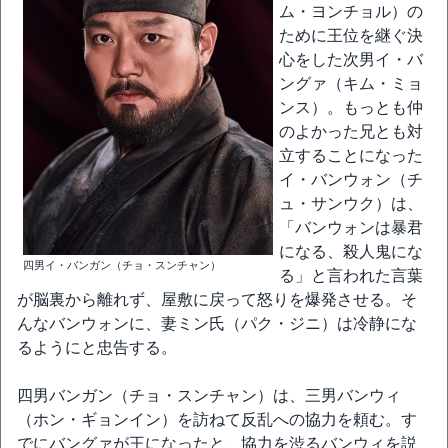
ム・ヨンチョル）の
ために王位を継ぐ決
心をした次男イ・バ
ングァ（キム・ミョ
ンス）。もっとも仲
のよかった兄とも対
立することになった
イ・バンウォン（チ
ュ・サンウク）は、
「バンウォンは暴君
になる、殺人鬼にな
四男イ・バンガン（チョ・スンチャン）
る」と言われた言葉
が脳裏から離れず、屋敷に戻って怒りを爆発させる。そ
んなバンウォンに、妻ミン氏（パク・ジニ）は冷静にな
るようにと忠告する。
四男バンガン（チョ・スンチャン）は、三男バンウィ
（ホン・ギョンイン）を訪ねて反乱への協力を頼む。す
でにバングァが王になったと、協力を渋るバンウィを説