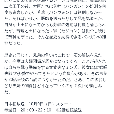
配りに初めて謝意を述べるシーンは感動的だ。実際の第
二次王子の後、大臣たちは芳幹（バンガン）の処刑を何
度も進言したが、芳遠（バンウォン）は処刑しなかっ
た。そればかりか、医師を送ったりして兄を気遣った。
自身が上王になってからも芳幹の処罰は何度も論じられ
たが、芳遠と王になった世宗（セジョン）は拒否し続け
て芳幹を守った。そんな歴史を納得できるバンガンの謝
罪だった。
歴史と同じく、兄弟の争いはこれで一応の解決を見た
が、今度は夫婦関係が厄介になってくる。ことが起きれ
ば自らも戦う準備をする女丈夫なミン氏。彼女には“婦唱
夫随”の姿勢でやってきたという自負心があり、その言葉
が20話最後の台詞につながったのだ。さあ、この後おし
どり夫婦の関係はどうなっていくのか？次回が楽しみ
だ。
日本初放送 10月9日（日）スタート
毎週日 20：00～22：10 ※2話連続放送