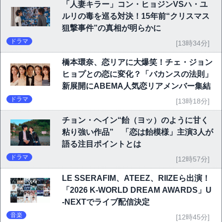
「人妻キラー」コン・ヒョジンVSハ・ユ
ルリの毒を巡る対決！15年前“クリスマス
狙撃事件”の真相が明らかに
ドラマ
[13時34分]
橋本環奈、恋リアに大爆笑！チェ・ジョン
ヒョプとの恋に変化？「バカンスの法則」
新展開にABEMA人気恋リアメンバー集結
ドラマ
[13時18分]
チョン・ヘイン“飴（ヨッ）のように甘く
粘り強い作品” 「恋は飴模様」主演3人が
語る注目ポイントとは
ドラマ
[12時57分]
LE SSERAFIM、ATEEZ、RIIZEら出演！
「2026 K-WORLD DREAM AWARDS」U
-NEXTでライブ配信決定
音楽
[12時45分]