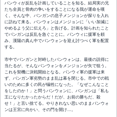
バンウィが反乱を計画していることを知る。結局実の兄
たち全員と骨肉の争いをすることになる我が運命を嘆
く。そんな中、バンガンの息子メンジョンが探りを入れ
に訪ねて来る。バンウォンはメンジョンに「いい加減に
やめるよう父に伝えろ」と告げる。計画を知られたこと
でバンガンは反乱を急ぐことに。バンウィに援軍を頼
み、漢陽の真ん中でバンウォンを迎え討つべく軍を配置
する。
市中でバンガンと対峙したバンウォンは、最後の説得に
当たるが、そんなバンウォンをメンジョンが矢で狙う。
これを契機に決戦開始となる。バンウィ軍の援軍は来
ず、バンガン軍劣勢のまま乱は幕を閉じる。市中での戦
いのために多くの民が犠牲になった。「なぜこんなこと
をしたのか！」と問うバンウォンに、バンガンは「私も
王になりたかったからだ！だが、お前の勝ちだ、殺
せ！」と言い捨てる。やりきれない思いのままバンウォ
ンは王宮に向かい、その門を開け…。