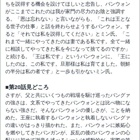
ちを説得する機会を設けてほしいと忠告し、バンウォン
がここまでこれたのは我が家門の尽力のお陰と強調す
る。「恩は忘れない」と言いながらも、「これは王とな
る世子の仕事」と話を終わらせようするバンウォン。す
ると「それでは私を説得してください」とミン氏。「こ
れまで一緒にやってきたのは妻である私です。全て一緒
に相談してやってきた私を今になって捨てるのですか」
と続ける。「王は私です」というバンウォンに、「王に
したのは、この私です。旦那様は私は育てました。朝鮮
の半分は私の者です」と一歩も引かないミン氏。
■第20話見どころ
さすが、父と共にいくつもの戦場を駆け巡ったバングァ
の強さは、文系でやってきたバンウォンとは比べ物にな
らない強さだ。そんなバンウォンの優しさが、ことを納
めた。王座に執着するバンウォンと執着しないバングァ
の違いがはっきり描かれた。また、バンウォンに嫉妬心
を燃やしてきたバンガンが、反乱の後のバンウォンの心