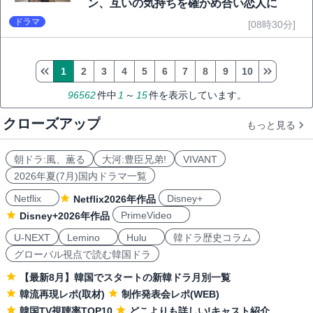
ン、互いの気持ちを確かめ合い恋人に
ドラマ
[08時30分]
1
2
3
4
5
6
7
8
9
10
96562
件中
1
～
15
件を表示しています。
クローズアップ
もっと見る
朝ドラ:風、薫る
大河:豊臣兄弟!
VIVANT
2026年夏(7月)国内ドラマ一覧
Netflix
Disney+
Netflix2026年作品
PrimeVideo
Disney+2026年作品
U-NEXT
Lemino
Hulu
韓ドラ歴史コラム
グローバル視点で読む韓国ドラ
【最新8月】韓国でスタートの新韓ドラ月別一覧
韓流再現レポ(取材)
制作発表会レポ(WEB)
韓国TV視聴率TOP10
どこよりも詳しい!キャスト紹介