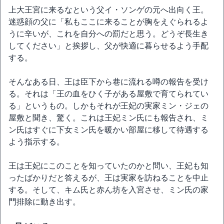
上大王宮に来るなという父イ・ソンゲの元へ出向く王。
迷惑顔の父に「私もここに来ることが胸をえぐられるよ
うに辛いが、これを自分への罰だと思う。どうぞ長生き
してください」と挨拶し、父が快適に暮らせるよう手配
する。
そんなある日、王は臣下から巷に流れる噂の報告を受け
る。それは「王の血をひく子がある屋敷で育てられてい
る」というもの。しかもそれが王妃の実家ミン・ジェの
屋敷と聞き、驚く。これは王妃ミン氏にも報告され、ミ
ン氏はすぐに下女ミン氏を暖かい部屋に移して待遇する
よう指示する。
王は王妃にこのことを知っていたのかと問い、王妃も知
ったばかりだと答えるが、王は実家を訪ねることを中止
する。そして、キム氏と赤ん坊を入宮させ、ミン氏の家
門排除に動き出す。