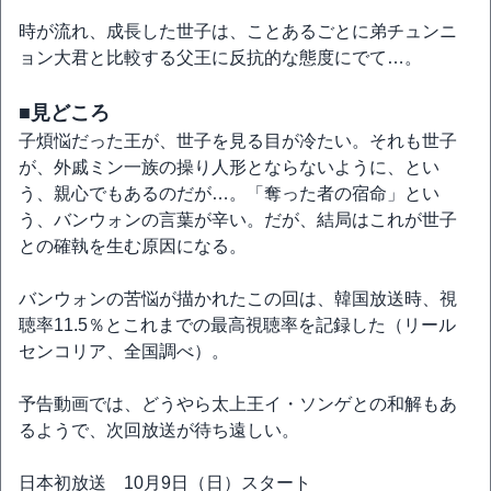
時が流れ、成長した世子は、ことあるごとに弟チュンニ
ョン大君と比較する父王に反抗的な態度にでて…。
■見どころ
子煩悩だった王が、世子を見る目が冷たい。それも世子
が、外戚ミン一族の操り人形とならないように、とい
う、親心でもあるのだが…。「奪った者の宿命」とい
う、バンウォンの言葉が辛い。だが、結局はこれが世子
との確執を生む原因になる。
バンウォンの苦悩が描かれたこの回は、韓国放送時、視
聴率11.5％とこれまでの最高視聴率を記録した（リール
センコリア、全国調べ）。
予告動画では、どうやら太上王イ・ソンゲとの和解もあ
るようで、次回放送が待ち遠しい。
日本初放送 10月9日（日）スタート