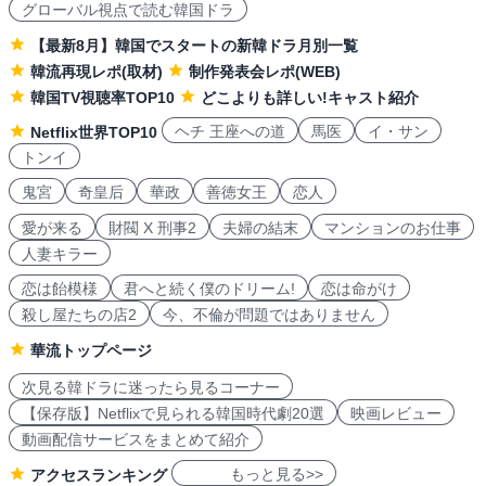
グローバル視点で読む韓国ドラ
【最新8月】韓国でスタートの新韓ドラ月別一覧
韓流再現レポ(取材)
制作発表会レポ(WEB)
韓国TV視聴率TOP10
どこよりも詳しい!キャスト紹介
ヘチ 王座への道
馬医
イ・サン
Netflix世界TOP10
トンイ
鬼宮
奇皇后
華政
善徳女王
恋人
愛が来る
財閥 X 刑事2
夫婦の結末
マンションのお仕事
人妻キラー
恋は飴模様
君へと続く僕のドリーム!
恋は命がけ
殺し屋たちの店2
今、不倫が問題ではありません
華流トップページ
次見る韓ドラに迷ったら見るコーナー
【保存版】Netflixで見られる韓国時代劇20選
映画レビュー
動画配信サービスをまとめて紹介
もっと見る>>
アクセスランキング