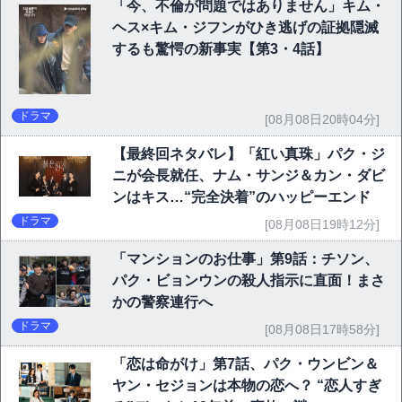
「今、不倫が問題ではありません」キム・
ヘス×キム・ジフンがひき逃げの証拠隠滅
するも驚愕の新事実【第3・4話】
ドラマ
[08月08日20時04分]
【最終回ネタバレ】「紅い真珠」パク・ジ
ニが会長就任、ナム・サンジ＆カン・ダビ
ンはキス…“完全決着”のハッピーエンド
ドラマ
[08月08日19時12分]
「マンションのお仕事」第9話：チソン、
パク・ビョンウンの殺人指示に直面！まさ
かの警察連行へ
ドラマ
[08月08日17時58分]
「恋は命がけ」第7話、パク・ウンビン＆
ヤン・セジョンは本物の恋へ？ “恋人すぎ