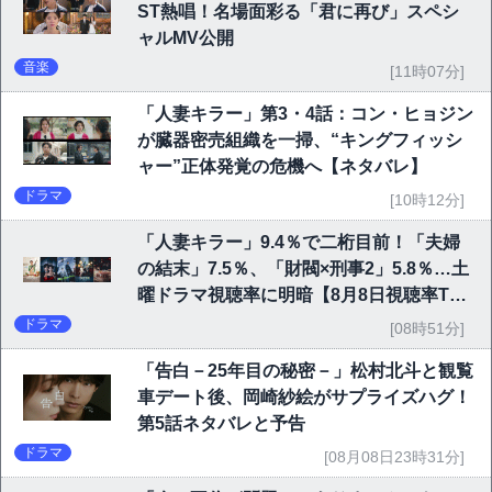
ST熱唱！名場面彩る「君に再び」スペシ
ャルMV公開
音楽
[11時07分]
「人妻キラー」第3・4話：コン・ヒョジン
が臓器密売組織を一掃、“キングフィッシ
ャー”正体発覚の危機へ【ネタバレ】
ドラマ
[10時12分]
「人妻キラー」9.4％で二桁目前！「夫婦
の結末」7.5％、「財閥×刑事2」5.8％…土
曜ドラマ視聴率に明暗【8月8日視聴率TO
P10】
ドラマ
[08時51分]
「告白－25年目の秘密－」松村北斗と観覧
車デート後、岡崎紗絵がサプライズハグ！
第5話ネタバレと予告
ドラマ
[08月08日23時31分]