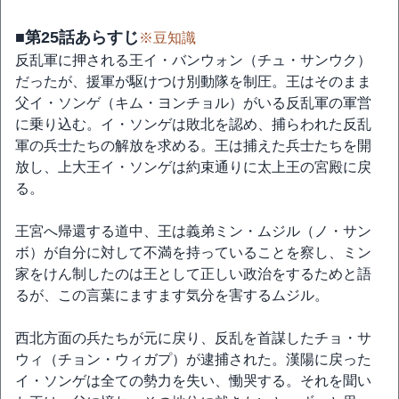
■第25話あらすじ
※豆知識
反乱軍に押される王イ・バンウォン（チュ・サンウク）
だったが、援軍が駆けつけ別動隊を制圧。王はそのまま
父イ・ソンゲ（キム・ヨンチョル）がいる反乱軍の軍営
に乗り込む。イ・ソンゲは敗北を認め、捕らわれた反乱
軍の兵士たちの解放を求める。王は捕えた兵士たちを開
放し、上大王イ・ソンゲは約束通りに太上王の宮殿に戻
る。
王宮へ帰還する道中、王は義弟ミン・ムジル（ノ・サン
ボ）が自分に対して不満を持っていることを察し、ミン
家をけん制したのは王として正しい政治をするためと語
るが、この言葉にますます気分を害するムジル。
西北方面の兵たちが元に戻り、反乱を首謀したチョ・サ
ウィ（チョン・ウィガプ）が逮捕された。漢陽に戻った
イ・ソンゲは全ての勢力を失い、慟哭する。それを聞い