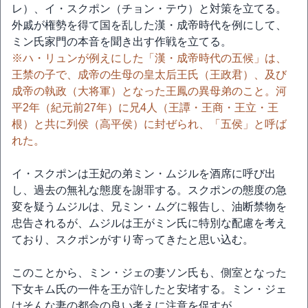
レ）、イ・スクポン（チョン・テウ）と対策を立てる。
外戚が権勢を得て国を乱した漢・成帝時代を例にして、
ミン氏家門の本音を聞き出す作戦を立てる。
※ハ・リュンが例えにした「漢・成帝時代の五候」は、
王禁の子で、成帝の生母の皇太后王氏（王政君）、及び
成帝の執政（大将軍）となった王鳳の異母弟のこと。河
平2年（紀元前27年）に兄4人（王譚・王商・王立・王
根）と共に列侯（高平侯）に封ぜられ、「五侯」と呼ば
れた。
イ・スクポンは王妃の弟ミン・ムジルを酒席に呼び出
し、過去の無礼な態度を謝罪する。スクポンの態度の急
変を疑うムジルは、兄ミン・ムグに報告し、油断禁物を
忠告されるが、ムジルは王がミン氏に特別な配慮を考え
ており、スクポンがすり寄ってきたと思い込む。
このことから、ミン・ジェの妻ソン氏も、側室となった
下女キム氏の一件を王が許したと安堵する。ミン・ジェ
はそんな妻の都合の良い考えに注意を促すが…。