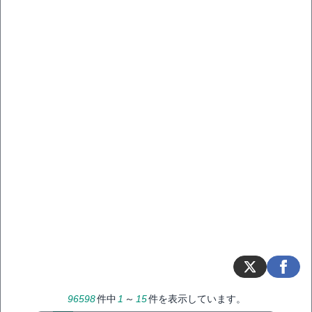
96598
件中
1
～
15
件を表示しています。