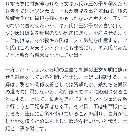
りする際に付き添わせた下女キム氏が王の子を孕んだと
報告を受けたソン氏は、下女が男児を出産すれば、後の
後継者争いに禍根を残すかもしれないと考える。王の子
でないと言わせたいが、キム氏は王の子だと言いはり、
ソン氏は彼女を暖房のない部屋に送り、流産させるよう
に仕向ける。その後キム氏は一人で男児を出産する。ソ
ン氏はこれを夫ミン・ジェにも秘密にし、キム氏と赤ん
坊を屋敷から粗末な小屋に追い出す。
一方、ハ・リュンから明の皇室で朝鮮の王女を明に嫁が
せる計画をしていると聞いた王は、王妃に相談する。夫
婦は、明との関係改善としては賛成だが、娘たちを異国
の送るのは忍びないと、幼い娘まですぐに婚姻させるこ
とにする。そして、長男を連れて近々ミン・ジェの屋敷
に行こうと王妃を喜ばせる王。その日、王は中宮殿にと
どまる。王妃に苦労を掛けていることを謝り、自分が犯
した罪を償うためにも正しい政治を行いたいと伝え、王
妃と一夜を過ごす。