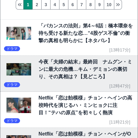
1
2
3
4
5
6
7
8
9
10
「バカンスの法則」第4～6話：橋本環奈を
待ち受ける新たな恋…“4股ゲス不倫”の衝
撃の真相も明らかに【ネタバレ】
ドラマ
[13時17分]
今夜「夫婦の結末」最終回 ナムグン・ミ
ンに最大の危機…キム・デミョンの裏切
り、その真相は？【見どころ】
ドラマ
[12時47分]
Netflix「恋は飴模様」チョン・ヘインの高
校時代を演じるハ・ミンヒョクに注
目！“テハの原点”を初々しく熱演
ドラマ
[11時21分]
Netflix「恋は飴模様」チョン・ヘインがO