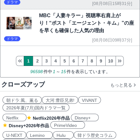
ドラマ
[08月08日15時31分]
MBC「人妻キラー」視聴率右肩上が
り！“ポスト「エージェント・キム」”の座
を早くも確保した人気の理由
ドラマ
[08月08日09時37分]
1
2
3
4
5
6
7
8
9
10
96598
件中
1
～
15
件を表示しています。
クローズアップ
もっと見る
朝ドラ:風、薫る
大河:豊臣兄弟!
VIVANT
2026年夏(7月)国内ドラマ一覧
Netflix
Disney+
Netflix2026年作品
PrimeVideo
Disney+2026年作品
U-NEXT
Lemino
Hulu
韓ドラ歴史コラム