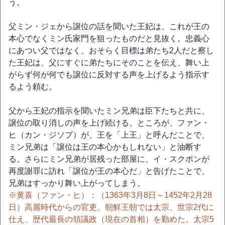
う。
父ミン・ジェから譲位の話を聞いた王妃は、これが王の
本心でなくミン氏家門を狙ったものだと見抜く。忠義心
にあつい父ではなく、おそらく目標は弟たち2人だと察し
た王妃は、父にすぐに弟たちにそのことを伝え、舞い上
がらず何が何でも譲位に反対する声を上げるよう指示す
るよう頼む。
父から王妃の指示を聞いたミン兄弟は臣下たちと共に、
譲位の取り消しの声を上げ続ける。ところが、ファン・
ヒ（カン・ジソプ）が、王を「上王」と呼んだことで、
ミン兄弟は「譲位は王の本心かもしれない」と油断す
る。さらにミン兄弟が居残った部屋に、イ・スクポンが
再度謝罪に訪れ「譲位が王の本心だ」と告げたことで、
兄弟はすっかり舞い上がってしまう。
※黄喜（ファン・ヒ）：（1363年3月8日～1452年2月28
日）高麗時代からの官吏。朝鮮王朝では太宗、世宗2代に
仕え、歴代最長の領議政（現在の首相）を勤めた。太宗5