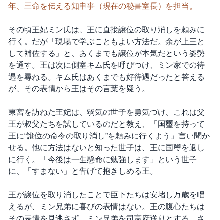
年、王命を伝える知申事（現在の秘書室長）を担当。
その頃王妃ミン氏は、王に直接譲位の取り消しを頼みに
行く。だが「現場で学ぶこともよい方法だ。余が上王と
して補佐する」と、あくまでも譲位が本気だという姿勢
を通す。王は次に側室キム氏を呼びつけ、ミン家での待
遇を尋ねる。キム氏はあくまでも好待遇だったと答える
が、その表情から王はその言葉を疑う。
東宮を訪ねた王妃は、弱気の世子を勇気づけ、これは父
王が叔父たちを試しているのだと教え、「国璽を持って
王に“譲位の命令の取り消し”を頼みに行くよう」言い聞か
せる。他に方法はないと知った世子は、王に国璽を返し
に行く。「今後は一生懸命に勉強します」という世子
に、「すまない」と告げて抱きしめる王。
王が譲位を取り消したことで臣下たちは安堵し万歳を唱
えるが、ミン兄弟に喜びの表情はない。王の腹心たちは
その表情を見逃さず、ミン兄弟を司憲府送りとする。さ