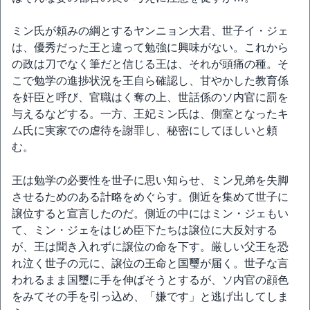
ミン氏が頼みの綱とするヤンニョン大君、世子イ・ジェ
は、優秀だった王と違って勉強に興味がない。これから
の政は刀でなく筆だと信じる王は、それが頭痛の種。そ
こで勉学の進捗状況を王自ら確認し、甘やかした教育係
を奸臣と呼び、官職はく奪の上、世話係のソ内官に罰を
与えるなどする。一方、王妃ミン氏は、側室となったキ
ム氏に実家での虐待を謝罪し、秘密にしてほしいと頼
む。
王は勉学の必要性を世子に思い知らせ、ミン兄弟を失脚
させるためのある計略をめぐらす。側近を集めて世子に
譲位すると宣言したのだ。側近の中にはミン・ジェもい
て、ミン・ジェをはじめ臣下たちは譲位に大反対する
が、王は聞き入れずに譲位の命を下す。厳しい父王を恐
れ泣く世子の元に、譲位の王命と国璽が届く。世子な言
われるまま国璽に手を伸ばそうとするが、ソ内官の顔色
をみてその手を引っ込め、「嫌です」と逃げ出してしま