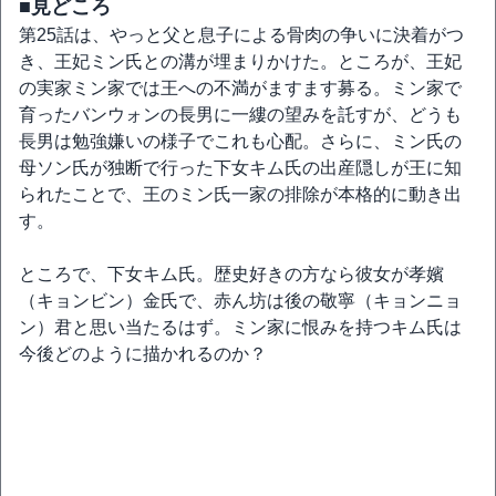
■見どころ
第25話は、やっと父と息子による骨肉の争いに決着がつ
き、王妃ミン氏との溝が埋まりかけた。ところが、王妃
の実家ミン家では王への不満がますます募る。ミン家で
育ったバンウォンの長男に一縷の望みを託すが、どうも
長男は勉強嫌いの様子でこれも心配。さらに、ミン氏の
母ソン氏が独断で行った下女キム氏の出産隠しが王に知
られたことで、王のミン氏一家の排除が本格的に動き出
す。
ところで、下女キム氏。歴史好きの方なら彼女が孝嬪
（キョンビン）金氏で、赤ん坊は後の敬寧（キョンニョ
ン）君と思い当たるはず。ミン家に恨みを持つキム氏は
今後どのように描かれるのか？