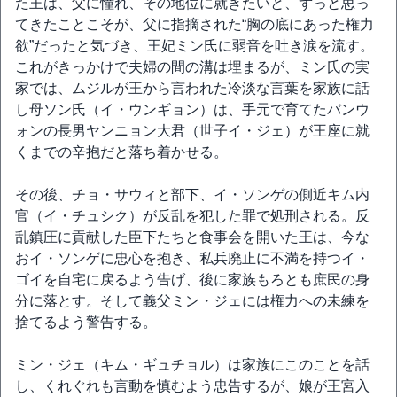
た王は、父に憧れ、その地位に就きたいと、ずっと思っ
てきたことこそが、父に指摘された“胸の底にあった権力
欲”だったと気づき、王妃ミン氏に弱音を吐き涙を流す。
これがきっかけで夫婦の間の溝は埋まるが、ミン氏の実
家では、ムジルが王から言われた冷淡な言葉を家族に話
し母ソン氏（イ・ウンギョン）は、手元で育てたバンウ
ォンの長男ヤンニョン大君（世子イ・ジェ）が王座に就
くまでの辛抱だと落ち着かせる。
その後、チョ・サウィと部下、イ・ソンゲの側近キム内
官（イ・チュシク）が反乱を犯した罪で処刑される。反
乱鎮圧に貢献した臣下たちと食事会を開いた王は、今な
おイ・ソンゲに忠心を抱き、私兵廃止に不満を持つイ・
ゴイを自宅に戻るよう告げ、後に家族もろとも庶民の身
分に落とす。そして義父ミン・ジェには権力への未練を
捨てるよう警告する。
ミン・ジェ（キム・ギュチョル）は家族にこのことを話
し、くれぐれも言動を慎むよう忠告するが、娘が王宮入