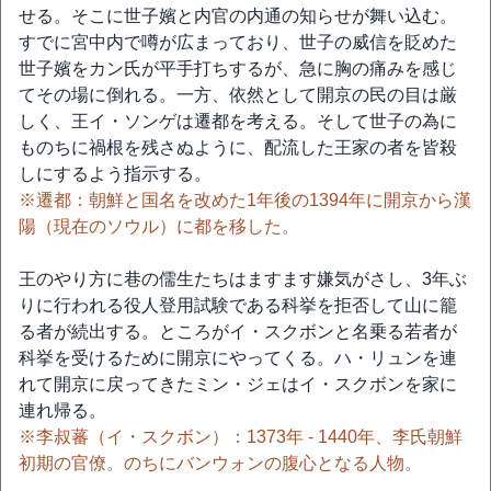
せる。そこに世子嬪と内官の内通の知らせが舞い込む。
すでに宮中内で噂が広まっており、世子の威信を貶めた
世子嬪をカン氏が平手打ちするが、急に胸の痛みを感じ
てその場に倒れる。一方、依然として開京の民の目は厳
しく、王イ・ソンゲは遷都を考える。そして世子の為に
ものちに禍根を残さぬように、配流した王家の者を皆殺
しにするよう指示する。
※遷都：朝鮮と国名を改めた1年後の1394年に開京から漢
陽（現在のソウル）に都を移した。
王のやり方に巷の儒生たちはますます嫌気がさし、3年ぶ
りに行われる役人登用試験である科挙を拒否して山に籠
る者が続出する。ところがイ・スクボンと名乗る若者が
科挙を受けるために開京にやってくる。ハ・リュンを連
れて開京に戻ってきたミン・ジェはイ・スクボンを家に
連れ帰る。
※李叔蕃（イ・スクボン）：1373年 - 1440年、李氏朝鮮
初期の官僚。のちにバンウォンの腹心となる人物。