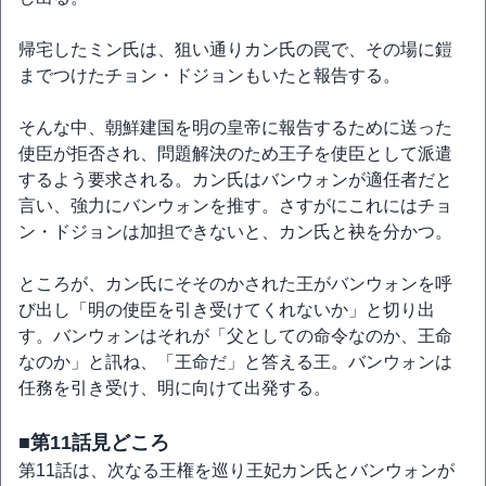
帰宅したミン氏は、狙い通りカン氏の罠で、その場に鎧
までつけたチョン・ドジョンもいたと報告する。
そんな中、朝鮮建国を明の皇帝に報告するために送った
使臣が拒否され、問題解決のため王子を使臣として派遣
するよう要求される。カン氏はバンウォンが適任者だと
言い、強力にバンウォンを推す。さすがにこれにはチョ
ン・ドジョンは加担できないと、カン氏と袂を分かつ。
ところが、カン氏にそそのかされた王がバンウォンを呼
び出し「明の使臣を引き受けてくれないか」と切り出
す。バンウォンはそれが「父としての命令なのか、王命
なのか」と訊ね、「王命だ」と答える王。バンウォンは
任務を引き受け、明に向けて出発する。
■第11話見どころ
第11話は、次なる王権を巡り王妃カン氏とバンウォンが