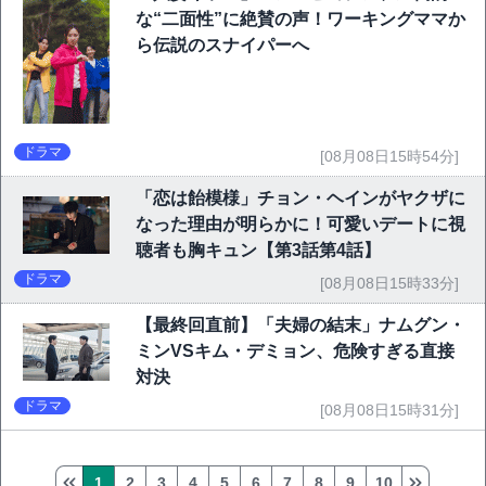
な“二面性”に絶賛の声！ワーキングママか
ら伝説のスナイパーへ
ドラマ
[08月08日15時54分]
「恋は飴模様」チョン・ヘインがヤクザに
なった理由が明らかに！可愛いデートに視
聴者も胸キュン【第3話第4話】
ドラマ
[08月08日15時33分]
【最終回直前】「夫婦の結末」ナムグン・
ミンVSキム・デミョン、危険すぎる直接
対決
ドラマ
[08月08日15時31分]
1
2
3
4
5
6
7
8
9
10