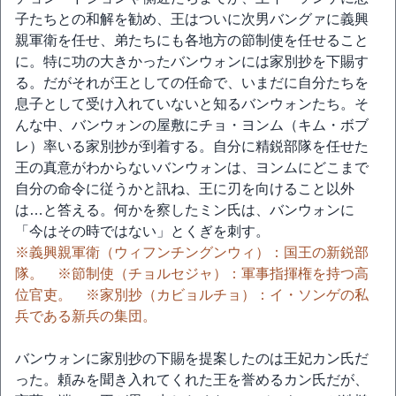
子たちとの和解を勧め、王はついに次男バングァに義興
親軍衛を任せ、弟たちにも各地方の節制使を任せること
に。特に功の大きかったバンウォンには家別抄を下賜す
る。だがそれが王としての任命で、いまだに自分たちを
息子として受け入れていないと知るバンウォンたち。そ
んな中、バンウォンの屋敷にチョ・ヨンム（キム・ボブ
レ）率いる家別抄が到着する。自分に精鋭部隊を任せた
王の真意がわからないバンウォンは、ヨンムにどこまで
自分の命令に従うかと訊ね、王に刃を向けること以外
は…と答える。何かを察したミン氏は、バンウォンに
「今はその時ではない」とくぎを刺す。
※義興親軍衛（ウィフンチングンウィ）：国王の新鋭部
隊。 ※節制使（チョルセジャ）：軍事指揮権を持つ高
位官吏。 ※家別抄（カビョルチョ）：イ・ソンゲの私
兵である新兵の集団。
バンウォンに家別抄の下賜を提案したのは王妃カン氏だ
った。頼みを聞き入れてくれた王を誉めるカン氏だが、