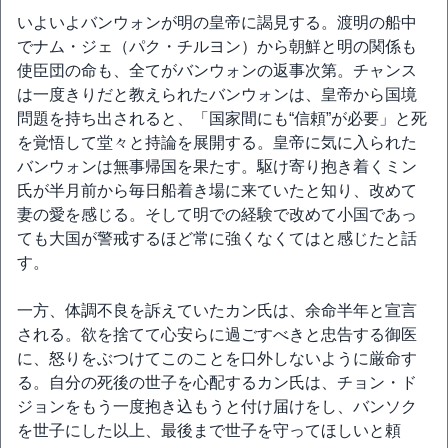
いよいよバンウォンが明の皇帝に謁見する。渡明の船中
でナム・ジェ（パク・チルヨン）から朝鮮と明の関係も
使臣団の命も、全てがバンウォンの返事次第。チャンス
は一度きりだと教えられたバンウォンは、皇帝から国境
問題を持ち出されると、「国家間にも“信頼”が必要」と死
を覚悟して堂々と持論を展開する。皇帝に気に入られた
バンウォンは無事帰国を果たす。駆け寄り抱き着くミン
氏が半月前から毎日船着き場に来ていたと知り、改めて
妻の愛を感じる。そして明での経験で改めて小国であっ
ても大国が警戒するほど常に強くなくてはと感じたと話
す。
一方、体調不良を訴えていたカン氏は、余命半年と宣言
される。欲を捨てて心安らに過ごすべきと忠告する御医
に、怒りをぶつけてこのことを口外しないように厳命す
る。自分の死後の世子を心配するカン氏は、チョン・ド
ジョンをもう一度抱き込もうと付け届けをし、バンソク
を世子にした以上、最後まで世子を守ってほしいと頼