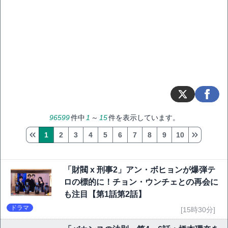
96599
件中
1
～
15
件を表示しています。
1
2
3
4
5
6
7
8
9
10
「財閥 x 刑事2」アン・ボヒョンが爆弾テ
ロの標的に！チョン・ウンチェとの再会に
も注目【第1話第2話】
ドラマ
[15時30分]