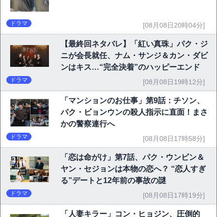
ドラマ
[08月08日20時04分]
【最終回ネタバレ】「紅い真珠」パク・ジ
ニが会長就任、ナム・サンジ＆カン・ダビ
ンはキス…“完全決着”のハッピーエンド
ドラマ
[08月08日19時12分]
「マンションのお仕事」第9話：チソン、
パク・ビョンウンの殺人指示に直面！まさ
かの警察連行へ
ドラマ
[08月08日17時58分]
「恋は命がけ」第7話、パク・ウンビン＆
ヤン・セジョンは本物の恋へ？ “恋人すぎ
る”デートと12年前の事故の謎
ドラマ
[08月08日17時19分]
「人妻キラー」コン・ヒョジン、圧倒的