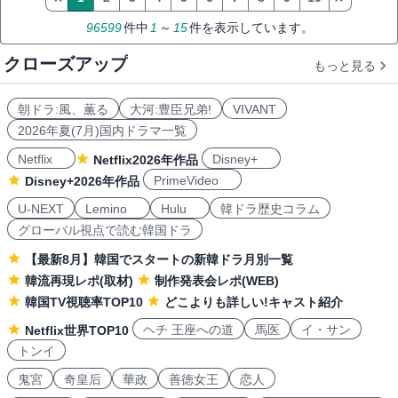
96599
件中
1
～
15
件を表示しています。
クローズアップ
もっと見る
朝ドラ:風、薫る
大河:豊臣兄弟!
VIVANT
2026年夏(7月)国内ドラマ一覧
Netflix
Disney+
Netflix2026年作品
PrimeVideo
Disney+2026年作品
U-NEXT
Lemino
Hulu
韓ドラ歴史コラム
グローバル視点で読む韓国ドラ
【最新8月】韓国でスタートの新韓ドラ月別一覧
韓流再現レポ(取材)
制作発表会レポ(WEB)
韓国TV視聴率TOP10
どこよりも詳しい!キャスト紹介
ヘチ 王座への道
馬医
イ・サン
Netflix世界TOP10
トンイ
鬼宮
奇皇后
華政
善徳女王
恋人