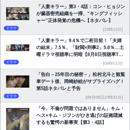
「人妻キラー」第3・4話：コン・ヒョジン
が臓器密売組織を一掃、“キングフィッシ
ャー”正体発覚の危機へ【ネタバレ】
ドラマ
[10時12分]
「人妻キラー」9.4％で二桁目前！「夫婦
の結末」7.5％、「財閥×刑事2」5.8％…土
曜ドラマ視聴率に明暗【8月8日視聴率TO
P10】
ドラマ
[08時51分]
「告白－25年目の秘密－」松村北斗と観覧
車デート後、岡崎紗絵がサプライズハグ！
第5話ネタバレと予告
ドラマ
[08月08日23時31分]
「今、不倫が問題ではありません」キム・
ヘス×キム・ジフンがひき逃げの証拠隠滅
するも驚愕の新事実【第3・4話】