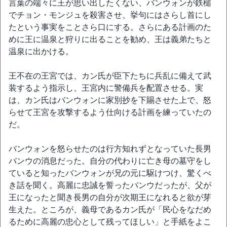
言葉の端々に王が思い出したくない、バンウォンが鉄槌
でチョン・モンジュを殺害させ、挙句にはさらし首にし
たという事実をことさら口にする。さらにある計画のた
めに王に温泉と狩りに出ることを勧め、王は義弟たちと
温泉に出かける。
王不在の王宮では、カン氏が臣下たちに兵乱に備えて武
装するよう指示し、王宮内に警備兵を配置させる。実
は、カン氏はバンウォンに家別抄を下賜させた上で、怒
らせて王宮を攻撃するよう仕向ける計画を練っていたの
だ。
バンウォンを怒らせたのは行方知れずとなっていた長男
バンウの消息だった。自分の代わりに亡き母の墓守をし
ていると知ったバンウォンが兄の元に駆けつけ、驚くべ
き話を聞く。高麗に忠誠を誓ったバンウだったが、父が
王になったと聞き長男の自分が次期王になれると欲が芽
生えた。ところが、義母であるカン氏が「民心をなだめ
るために高麗の忠心として残ってほしい」と手紙をよこ