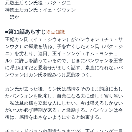
元敬王后ミン氏役：パク・ジニ
神徳王后カン氏：イェ・ジウォン
ほか
■第11話あらすじ
※豆知識
王妃カン氏（イェ・ジウォン）がバンウォン（チュ・サ
ンウク）の屋敷を訪ね、子を亡くしたミン氏（パク・ジ
ニ）を労わり、連日、王イ・ソンゲ（キム・ヨンチョ
ル）に許しを請うているので、じきにバンウォンを王宮
に呼ぶはずだと恩着せがましく話す。素直になれないバ
ンウォンはカン氏を睨みつけ悪態をつく。
カン氏が去った後、ミン氏は感情をそのまま態度に出し
たバンウォンを叱咤し、自棄になる夫に優しく寄り添い
「私は旦那様を立派な人にしたい。今は堪えるしかない
がいつか必ず時期が来る」と激励する。バンウォンは今
後は、感情を出さないようにすると約束する。
チョン・ドジョンや側近たちまでが、王イ・ソンゲに息