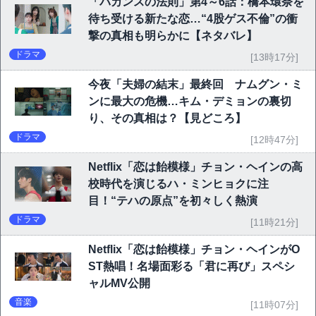
「バカンスの法則」第4～6話：橋本環奈を
待ち受ける新たな恋…“4股ゲス不倫”の衝
撃の真相も明らかに【ネタバレ】
ドラマ
[13時17分]
今夜「夫婦の結末」最終回 ナムグン・ミ
ンに最大の危機…キム・デミョンの裏切
り、その真相は？【見どころ】
ドラマ
[12時47分]
Netflix「恋は飴模様」チョン・ヘインの高
校時代を演じるハ・ミンヒョクに注
目！“テハの原点”を初々しく熱演
ドラマ
[11時21分]
Netflix「恋は飴模様」チョン・ヘインがO
ST熱唱！名場面彩る「君に再び」スペシ
ャルMV公開
音楽
[11時07分]