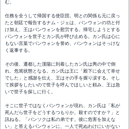
む。
任務を全うして帰国する使臣団。明との関係も元に戻っ
たと朝廷で報告するナム・ジェは、バンウォンの功と付
け加え、王はバンウォンを慰労する。帰宅しようとする
バンウォンを世子とカン氏が呼び止める。カン氏は心に
もない言葉でバンウォンを誉め、バンウォンはそっけな
く返事する。
その後、遷都した漢陽に到着したカン氏は輿の中で倒
れ、危篤状態となる。カン氏は王に「殿下に会えて幸せ
でした」と感謝を伝え、王はその手を握り涙する。そし
て挨拶をしたいので世子を呼んでほしいと頼み、王は急
いで世子を探しに行く。
そこに世子ではなくバンウォンが現れ、カン氏は「私が
死んだら世子をどうするつもりか。殺すのですか？」と
訊ねる。「バンソクは私の弟です。彼に危害を加えな
い」と答えるバンウォンに、一人で死ぬわけにいかない