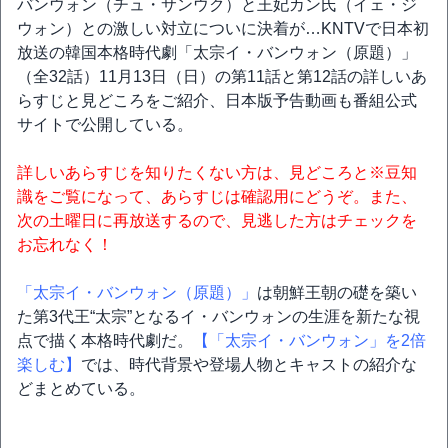
バンウォン（チュ・サンウク）と王妃カン氏（イェ・ジ
ウォン）との激しい対立についに決着が…KNTVで日本初
放送の韓国本格時代劇「太宗イ・バンウォン（原題）」
（全32話）11月13日（日）の第11話と第12話の詳しいあ
らすじと見どころをご紹介、日本版予告動画も番組公式
サイトで公開している。
詳しいあらすじを知りたくない方は、見どころと※豆知
識をご覧になって、あらすじは確認用にどうぞ。また、
次の土曜日に再放送するので、見逃した方はチェックを
お忘れなく！
「太宗イ・バンウォン（原題）」
は朝鮮王朝の礎を築い
た第3代王“太宗”となるイ・バンウォンの生涯を新たな視
点で描く本格時代劇だ。
【「太宗イ・バンウォン」を2倍
楽しむ】
では、時代背景や登場人物とキャストの紹介な
どまとめている。