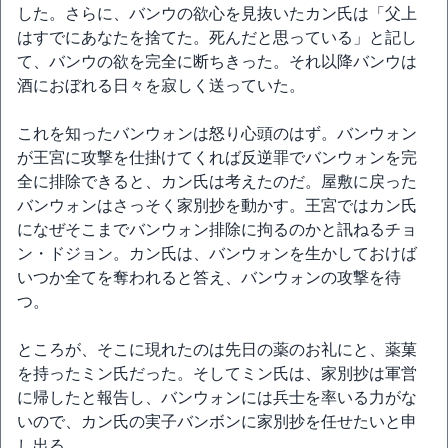
した。さらに、バンウの欲心を見抜いたカン氏は「父上
はすでにあなたを捨てた。死んだと思っている」と記し
て、バンウの欲を完全に断ちきった。それ以降バンウは
酒におぼれる日々を寂しく送っていた。
これを知ったバンウォンは怒り心頭のはず。バンウォン
が王宮に攻撃を仕掛けてくれば反逆罪でバンウォンを完
全に排除できると、カン氏は考えたのだ。屋敷に戻った
バンウォンはさっそく家別抄を動かす。王宮ではカン氏
になぜそこまでバンウォン排除に拘るのかと訊ねるチョ
ン・ドジョン。カン氏は、バンウォンを生かしておけば
いつか全てを奪われると答え、バンウォンの攻撃を待
つ。
ところが、そこに現れたのは先日の薬のお礼にと、薬菓
を持ったミン氏だった。そしてミン氏は、家別抄は軍営
に帰したと報告し、バンウォンには兵士を率いる力がな
いので、カン氏の実子バンボンに家別抄を任せたいと申
し出る。