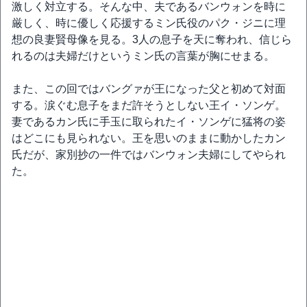
激しく対立する。そんな中、夫であるバンウォンを時に
厳しく、時に優しく応援するミン氏役のパク・ジニに理
想の良妻賢母像を見る。3人の息子を天に奪われ、信じら
れるのは夫婦だけというミン氏の言葉が胸にせまる。
また、この回ではバングァが王になった父と初めて対面
する。涙ぐむ息子をまだ許そうとしない王イ・ソンゲ。
妻であるカン氏に手玉に取られたイ・ソンゲに猛将の姿
はどこにも見られない。王を思いのままに動かしたカン
氏だが、家別抄の一件ではバンウォン夫婦にしてやられ
た。