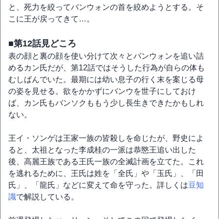
と、死力を絞ってバンウォンの首を絞めようとする。そ
こに王が戻ってきて…。
■第12話見どころ
表の顔と裏の顔を使い分けて次々とバンウォンを追い詰
めるカン氏だが、第12話ではそうした行為が自らの体も
むしばんでいた。最期には幼い息子の行く末を案じる母
の姿を見せる。欲をかかずにバンウを世子にしておけ
ば、カン氏もバンソクももう少し長生きできたかもしれ
ない。
王イ・ソンゲは王家一族の皆殺しを命じたが、野史によ
ると、太祖となった李成桂の一派は恭愍王追い出した
後、高麗王族である王氏一族の全滅計画を立てた。これ
を逃れるために、王氏は姓を「全氏」や「玉氏」、「田
氏」、「龍氏」などに変えて命を守った。詳しくは
豆知
識
で解説している。