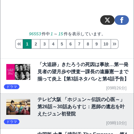
96553
件中
1
～
15
件を表示しています。
1
2
3
4
5
6
7
8
9
10
「大追跡」きたろうの死因は事故…第一発
見者の望月歩や捜査一課長の遠藤憲一まで
揃って炎上【第3話ネタバレと第4話予告】
ドラマ
[09時26分]
テレビ大阪 「ホジュン～伝説の心医～」
第26話～30話あらすじ：恩師の遺志を叶
えたジュン初登院
ドラマ
[09時10分]