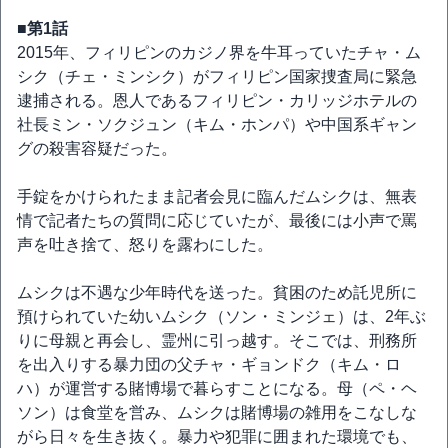
■第1話
2015年、フィリピンのカジノ界を牛耳っていたチャ・ム
シク（チェ・ミンシク）がフィリピン国家捜査局に緊急
逮捕される。恩人であるフィリピン・カリッジホテルの
社長ミン・ソクジュン（キム・ホンパ）や中国系ギャン
グの殺害容疑だった。
手錠をかけられたまま記者会見に臨んだムシクは、無表
情で記者たちの質問に応じていたが、最後には小声で罵
声を吐き捨て、怒りを露わにした。
ムシクは不遇な少年時代を送った。貧困のため託児所に
預けられていた幼いムシク（ソン・ミンジェ）は、2年ぶ
りに母親と再会し、霊州に引っ越す。そこでは、刑務所
を出入りする暴力団の父チャ・ギョンドク（キム・ロ
ハ）が運営する賭博場で暮らすことになる。母（ペ・ヘ
ソン）は食堂を営み、ムシクは賭博場の雑用をこなしな
がら日々を生き抜く。暴力や犯罪に囲まれた環境でも、