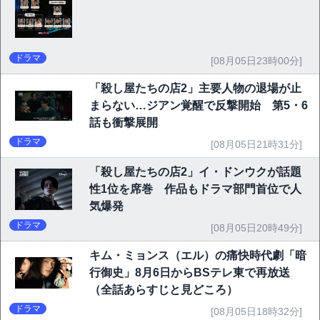
ドラマ
[08月05日23時00分]
「殺し屋たちの店2」主要人物の退場が止
まらない…ジアン覚醒で反撃開始 第5・6
話も衝撃展開
ドラマ
[08月05日21時31分]
「殺し屋たちの店2」イ・ドンウクが話題
性1位を席巻 作品もドラマ部門首位で人
気爆発
ドラマ
[08月05日20時49分]
キム・ミョンス（エル）の痛快時代劇「暗
行御史」8月6日からBSテレ東で再放送
（全話あらすじと見どころ）
ドラマ
[08月05日18時32分]