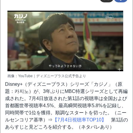
画像：YouTube｜ディズニープラス公式予告より
Disney+（ディズニープラス）シリーズ「カジノ」（原
題：카지노）が、3年ぶりにMBC特選シリーズとして再編
成された。7月4日放送された第1話の視聴率は全国および
首都圏世帯視聴率4.5%、最高瞬間視聴率5.8%を記録し、
同時間帯で1位を獲得。順調なスタートを切った。（ニー
ルセンコリア基準）⇒
【7月4日視聴率TOP10】
第1話の
あらすじと見どころを紹介する。（ネタバレあり）