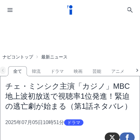
ナビコントップ
最新ニュース
全て
韓流
ドラマ
映画
芸能
アニメ
音
チェ・ミンシク主演「カジノ」MBC
地上波初放送で視聴率1位発進！緊迫
の逃亡劇が始まる（第1話ネタバレ）
2025年07月05日10時51分
ドラマ