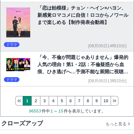
「恋は飴模様」チョン・ヘイン×ハヨン、
新感覚ロマコメに自信！ロコからノワール
まで楽しめる【制作発表会動画】
ドラマ
[08月05日14時10分]
「今、不倫が問題じゃありません」爆発的
人気の理由！第1・2話：不倫疑惑から血
痕、ひき逃げへ…予測不能な展開に視聴者
熱狂
ドラマ
[08月05日13時20分]
1
2
3
4
5
6
7
8
9
10
96553
件中
1
～
15
件を表示しています。
クローズアップ
もっと見る