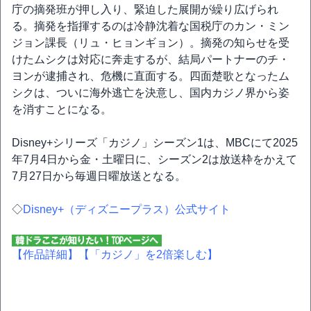
庁の摘発班が押し入り、緊迫した展開が繰り広げられ
る。摘発を指揮するのは冷静沈着な国税庁のカン・ミン
ジョン課長（リュ・ヒョンギョン）。摘発の知らせを受
けたムシクは対応に奔走するが、結局パートナーのチ・
ヨンが逮捕され、危機に直面する。四面楚歌となったム
シクは、ついに海外逃亡を決意し、国内カジノ界から姿
を消すことになる。
Disney+シリーズ「カジノ」シーズン1は、MBCにて2025
年7月4日から金・土曜日に、シーズン2は放送枠をかえて
7月27日から毎週日曜放送となる。
◇
Disney+（ディズニープラス）公式サイト
【作品詳細】
【「カジノ」を2倍楽しむ】