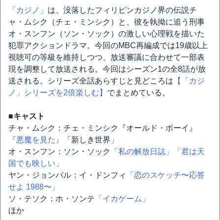
「カジノ」
は、没落したフィリピンカジノ界の伝説チ
ャ・ムシク（チェ・ミンシク）と、彼を執拗に追う刑事
オ・スンフン（ソン・ソック）の激しい心理戦を描いた
犯罪アクションドラマ。今回のMBC再編成では19歳以上
視聴可の等級を維持しつつ、放送審議に合わせて一部表
現を調整して放送される。今回はシーズン1の全8話が放
送される。シリーズ全話あらすじと見どころは
【「カジ
ノ」シリーズを2倍楽しむ】
でまとめている。
■キャスト
チャ・ムシク：チェ・ミンシク『オールド・ボーイ』
『悪魔を見た』
「新しき世界」
オ・スンフン：ソン・ソック
「私の解放日誌」
「君は天
国でも映しい」
ヤン・ジョンパル：イ・ドンフィ
「恋のスケッチ〜応答
せよ 1988〜」
ソ・テソク：ホ・ソンテ
「イカゲーム」
ほか