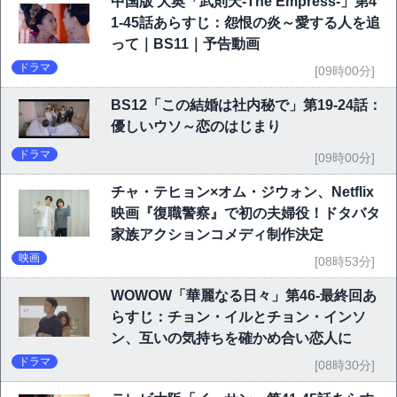
中国版 大奥「武則天-The Empress-」第4
1-45話あらすじ：怨恨の炎～愛する人を追
って｜BS11｜予告動画
ドラマ
[09時00分]
BS12「この結婚は社内秘で」第19-24話：
優しいウソ～恋のはじまり
ドラマ
[09時00分]
チャ・テヒョン×オム・ジウォン、Netflix
映画『復職警察』で初の夫婦役！ドタバタ
家族アクションコメディ制作決定
映画
[08時53分]
WOWOW「華麗なる日々」第46-最終回あ
らすじ：チョン・イルとチョン・インソ
ン、互いの気持ちを確かめ合い恋人に
ドラマ
[08時30分]