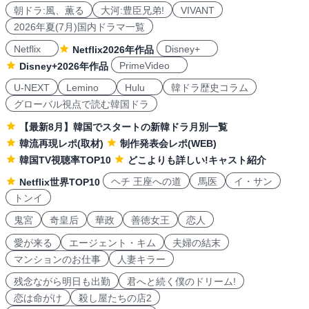
朝ドラ:風、薫る
大河:豊臣兄弟!
VIVANT
2026年夏(7月)国内ドラマ一覧
Netflix
Disney+
Netflix2026年作品
PrimeVideo
Disney+2026年作品
U-NEXT
Lemino
Hulu
韓ドラ歴史コラム
グローバル視点で読む韓国ドラ
【最新8月】韓国でスタートの新韓ドラ月別一覧
韓流再現レポ(取材)
制作発表会レポ(WEB)
韓国TV視聴率TOP10
どこよりも詳しい!キャスト紹介
ヘチ 王座への道
馬医
イ・サン
Netflix世界TOP10
トンイ
鬼宮
奇皇后
華政
善徳女王
恋人
愛が来る
エージェント・キム
夫婦の結末
マンションのお仕事
人妻キラー
残念ながら明日も出勤
君へと続く僕のドリーム!
恋は命がけ
殺し屋たちの店2