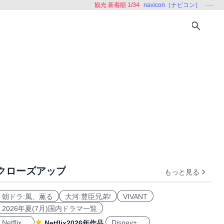
観光 新着順 1/34
navicon［ナビコン］
クローズアップ
もっと見る
朝ドラ:風、薫る
大河:豊臣兄弟!
VIVANT
2026年夏(7月)国内ドラマ一覧
Netflix
Disney+
Netflix2026年作品