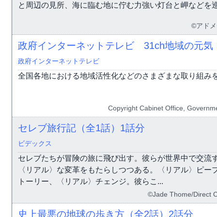
と周辺の見所、海に臨む地に佇む力強い灯台と岬などを
©アド
政府インターネットテレビ 31ch地域の元気
政府インターネットテレビ
全国各地における地域活性化などのさまざまな取り組み
Copyright Cabinet Office, Governme
セレブ旅行記（全1話）
1話分
ビデックス
セレブたちが冒険の旅に飛び出す。彼らが世界中で交流
〈リアル〉な変革をもたらしつつある。〈リアル〉ピー
トーリー、〈リアル〉チェンジ。彼らこ...
©Jade Thome/Direct 
史上最悪の地球の歩き方（全2話）
2話分