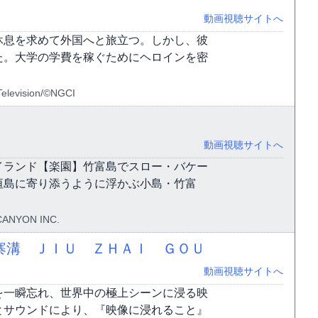
動画視聴サイトへ
休息を求めて外国へと旅立つ。しかし、彼
た。大学の学費を稼ぐためにヘロインを密
Television/©NGCI
動画視聴サイトへ
イランド【楽園】竹富島でスロー・バケー
垣島に寄り添うように浮かぶ小島・竹富
CANYON INC.
寨溝 ＪＩＵ ＺＨＡＩ ＧＯＵ
動画視聴サイトへ
を一瞬忘れ、世界中の極上シーンに浸る映
とサウンドにより、『映像に浸れること』