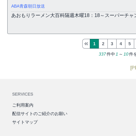
ABA青森朝日放送
あおもりラーメン大百科隔週木曜18：18～スーパーチャ
1
2
3
4
5
337
件中
1
～
10
件
[P
SERVICES
ご利用案内
配信サイトのご紹介のお願い
サイトマップ