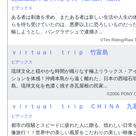
ビデックス
ある者は刺激を求め、またある者は新しい生活や人生の
らを待ち受けていたのは、悪夢以上に恐ろしいものだっ
輸しようとし、バングラデシュで逮捕さ...
©Tim Riding/Raw 
ｖｉｒｔｕａｌ ｔｒｉｐ 竹富島
ビデックス
琉球文化と穏やかな時間が織りなす極上リラックス・ア
ションを体感！沖縄本島から遠く離れた、日本の西端石
島。琉球文化を色濃く残す赤瓦屋根の民家...
©2006 PONY 
ｖｉｒｔｕａｌ ｔｒｉｐ ＣＨＩＮＡ 九
ビデックス
都市の喧騒とスピードに疲れた人に贈る、煩わしい日常
像旅行！！世界中の美しい風景をこだわりの美しい映像