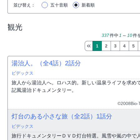
並び替え
：
五十音順
新着順
観光
337
件中
1
～
10
件
1
2
3
4
5
湯治人。（全4話）
2話分
ビデックス
旅人から湯治人へ。ロハス的。新しい温泉ライフを求め
記風湯治ドキュメンタリー。
©2008Bio-T
灯台のある小さな旅（全2話）
1話分
ビデックス
旅行ドキュメンタリーＤＶＤ灯台特選。風雪や嵐の中で