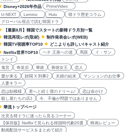
PrimeVideo
Disney+2026年作品
U-NEXT
Lemino
Hulu
韓ドラ歴史コラム
グローバル視点で読む韓国ドラ
【最新8月】韓国でスタートの新韓ドラ月別一覧
韓流再現レポ(取材)
制作発表会レポ(WEB)
韓国TV視聴率TOP10
どこよりも詳しい!キャスト紹介
ヘチ 王座への道
馬医
イ・サン
Netflix世界TOP10
トンイ
鬼宮
奇皇后
華政
善徳女王
恋人
愛が来る
財閥 X 刑事2
夫婦の結末
マンションのお仕事
人妻キラー
恋は飴模様
君へと続く僕のドリーム!
恋は命がけ
殺し屋たちの店2
今、不倫が問題ではありません
華流トップページ
次見る韓ドラに迷ったら見るコーナー
【保存版】Netflixで見られる韓国時代劇20選
映画レビュー
動画配信サービスをまとめて紹介