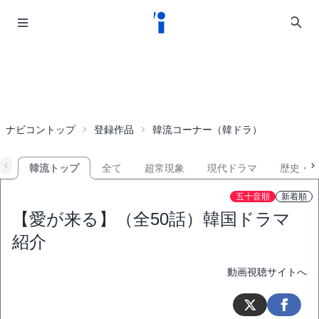
ナビコントップ
登録作品
韓流コーナー（韓ドラ）
韓流トップ
全て
超常現象
現代ドラマ
歴史・
五十音順
新着順
【愛が来る】（全50話）韓国ドラマ
紹介
動画視聴サイトへ