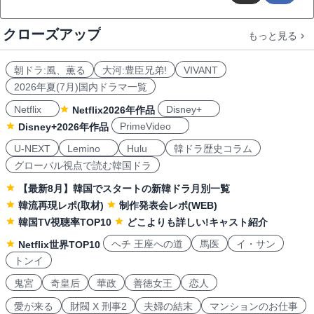
クローズアップ
もっと見る
朝ドラ:風、薫る
大河:豊臣兄弟!
VIVANT
2026年夏(7月)国内ドラマ一覧
Netflix
Disney+
Netflix2026年作品
PrimeVideo
Disney+2026年作品
U-NEXT
Lemino
Hulu
韓ドラ歴史コラム
グローバル視点で読む韓国ドラ
【最新8月】韓国でスタートの新韓ドラ月別一覧
韓流再現レポ(取材)
制作発表会レポ(WEB)
韓国TV視聴率TOP10
どこよりも詳しい!キャスト紹介
ヘチ 王座への道
馬医
イ・サン
Netflix世界TOP10
トンイ
鬼宮
奇皇后
華政
善徳女王
恋人
愛が来る
財閥 X 刑事2
夫婦の結末
マンションのお仕事