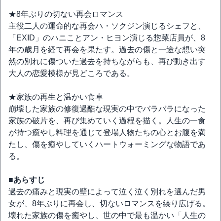
★8年ぶりの切ない再会ロマンス
主役二人の運命的な再会ハ・ソクジン演じるシェフと、
「EXID」のハニことアン・ヒヨン演じる惣菜店員が、8
年の歳月を経て再会を果たす。過去の傷と一途な想い突
然の別れに傷ついた過去を持ちながらも、再び動き出す
大人の恋愛模様が見どころである。
★家族の再生と温かい食卓
崩壊した家族の修復過酷な現実の中でバラバラになった
家族の破片を、再び集めていく過程を描く。人生の一食
が持つ癒やし料理を通じて登場人物たちの心とお腹を満
たし、傷を癒やしていくハートウォーミングな物語であ
る。
■あらすじ
過去の痛みと現実の壁によって泣く泣く別れを選んだ男
女が、8年ぶりに再会し、切ないロマンスを繰り広げる。
壊れた家族の傷を癒やし、世の中で最も温かい「人生の