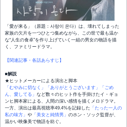
「愛が来る」（原題：사랑이 온다）は、壊れてしまった
家族の欠片を一つひとつ集めながら、この世で最も温か
な“人生の食卓”を作り上げていく一組の男女の物語を描
く、ファミリードラマ。
【関連記事・各話あらすじ】
■解説
★ヒットメーカーによる演出と脚本
「むやみに切なく」
「ありがとうございます」
「ごめ
ん、愛してる」
など数々のヒット作を手掛けたイ・ギョ
ンヒ脚本家による、人間の深い感情を描くメロドラマ。
一方、演出は最高視聴率49.4%を記録した
「たった一人の
私の味方」
や
「美女と純情男」
のホン・ソック監督が、
温かい映像美で物語を紡ぐ。