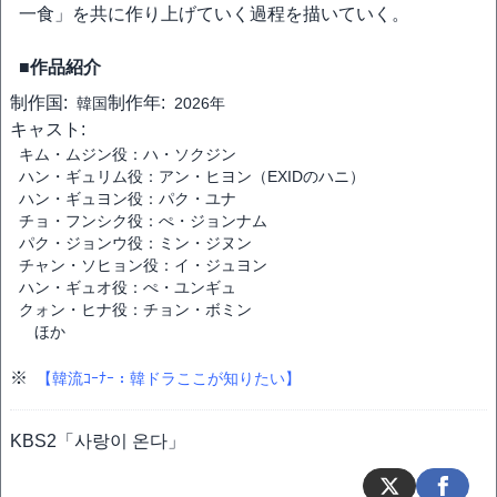
一食」を共に作り上げていく過程を描いていく。
■作品紹介
制作国:
制作年:
韓国
2026年
キャスト:
キム・ムジン役：ハ・ソクジン
ハン・ギュリム役：アン・ヒヨン（EXIDのハニ）
ハン・ギュヨン役：パク・ユナ
チョ・フンシク役：ぺ・ジョンナム
パク・ジョンウ役：ミン・ジヌン
チャン・ソヒョン役：イ・ジュヨン
ハン・ギュオ役：ぺ・ユンギュ
クォン・ヒナ役：チョン・ボミン
ほか
※
【韓流ｺｰﾅｰ：韓ドラここが知りたい】
KBS2「사랑이 온다」