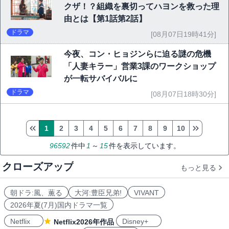
クザ！？組織を裏切ってハヨンを救った理
由とは【第1話第2話】
ドラマ
[08月07日19時41分]
今夜、コン・ヒョジンらに迫る謎の危機
「人妻キラー」営業3課のワークショップ
が一転サバイバルに
ドラマ
[08月07日18時30分]
1
2
3
4
5
6
7
8
9
10
96592
件中
1
～
15
件を表示しています。
クローズアップ
もっと見る
朝ドラ:風、薫る
大河:豊臣兄弟!
VIVANT
2026年夏(7月)国内ドラマ一覧
Netflix
Disney+
Netflix2026年作品