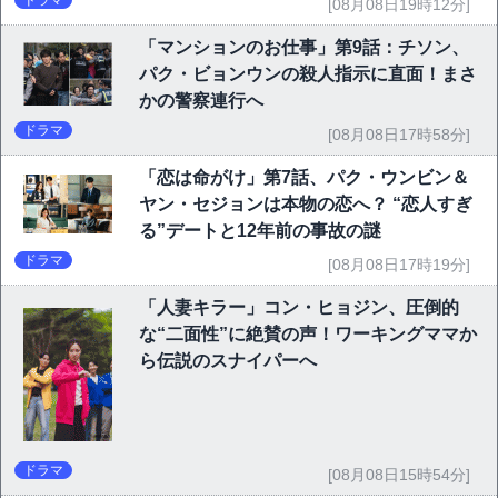
[08月08日19時12分]
「マンションのお仕事」第9話：チソン、
パク・ビョンウンの殺人指示に直面！まさ
かの警察連行へ
ドラマ
[08月08日17時58分]
「恋は命がけ」第7話、パク・ウンビン＆
ヤン・セジョンは本物の恋へ？ “恋人すぎ
る”デートと12年前の事故の謎
ドラマ
[08月08日17時19分]
「人妻キラー」コン・ヒョジン、圧倒的
な“二面性”に絶賛の声！ワーキングママか
ら伝説のスナイパーへ
ドラマ
[08月08日15時54分]