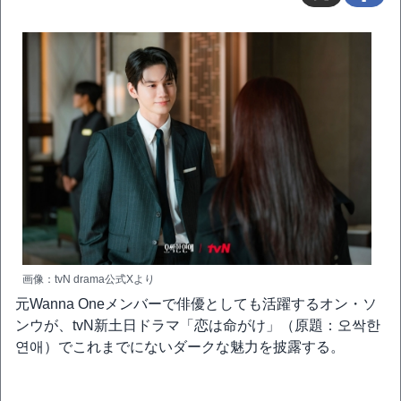
画像：tvN drama公式Xより
元Wanna Oneメンバーで俳優としても活躍するオン・ソ
ンウが、tvN新土日ドラマ「恋は命がけ」（原題：오싹한
연애）でこれまでにないダークな魅力を披露する。