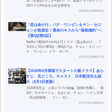
10（非英語TVショー部門）で、韓国ドラマがトップ
10のうち5作品を占める快挙を...
[08月05日08時59分]
「恋は命がけ」パク・ウンビン＆ヤン・セジ
ョンが急接近！運命のキスから“偽装婚約”へ
【第5話第6話】
Netflixで配信中のtvN土日ドラマ「恋は命がけ」、7
月2日と3日の第5話・第6話では、チョン・ヨリ（パ
ク・ウンビン）とマ・ガンウ...
[08月03日08時47分]
【2026年8月韓国でスタートの新ドラマ】あら
すじ、見どころ、キャスト、日本配信先も紹
介（8月3日更新）
2026年8月は、人気ドラマの続編「財閥×刑事2」「新
兵4：サボタージュ」をはじめ、チョン・ヘイン主演
「恋は飴模様」、ソン・ガン...
[07月23日19時00分]