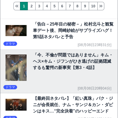
1
2
3
4
5
6
7
8
9
10
「告白－25年目の秘密－」松村北斗と観覧
車デート後、岡崎紗絵がサプライズハグ！
第5話ネタバレと予告
ドラマ
[08月08日23時31分]
「今、不倫が問題ではありません」キム・
ヘス×キム・ジフンがひき逃げの証拠隠滅
するも驚愕の新事実【第3・4話】
ドラマ
[08月08日20時04分]
【最終回ネタバレ】「紅い真珠」パク・ジ
ニが会長就任、ナム・サンジ＆カン・ダビ
ンはキス…“完全決着”のハッピーエンド
ドラマ