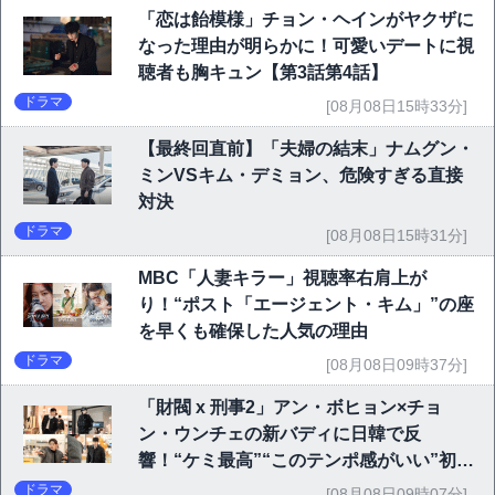
「恋は飴模様」チョン・ヘインがヤクザに
なった理由が明らかに！可愛いデートに視
聴者も胸キュン【第3話第4話】
ドラマ
[08月08日15時33分]
【最終回直前】「夫婦の結末」ナムグン・
ミンVSキム・デミョン、危険すぎる直接
対決
ドラマ
[08月08日15時31分]
MBC「人妻キラー」視聴率右肩上が
り！“ポスト「エージェント・キム」”の座
を早くも確保した人気の理由
ドラマ
[08月08日09時37分]
「財閥 x 刑事2」アン・ボヒョン×チョ
ン・ウンチェの新バディに日韓で反
響！“ケミ最高”“このテンポ感がいい”初回
6.1％で好発進
ドラマ
[08月08日09時07分]