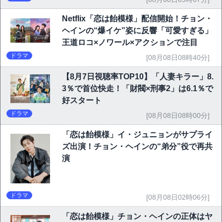
Netflix「恋は飴模様」配信開始！チョン・
ヘインの“爆イケ”姿に反響「可愛すぎる」
王道ロコ×ノワール×アクションで注目
ドラマ
[08月08日08時40分]
【8月7日視聴率TOP10】「人妻キラー」8.
3％で首位快走！「財閥×刑事2」は6.1％で
好スタート
ドラマ
[08月08日08時00分]
「恋は飴模様」イ・ジュニョンがサプライ
ズ出演！チョン・ヘインの“弟分”役で再共
演
ドラマ
[08月08日02時06分]
「恋は飴模様」チョン・ヘインの正体はヤ