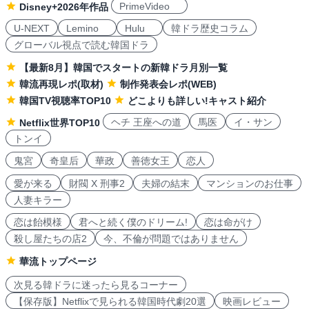
PrimeVideo
Disney+2026年作品
U-NEXT
Lemino
Hulu
韓ドラ歴史コラム
グローバル視点で読む韓国ドラ
【最新8月】韓国でスタートの新韓ドラ月別一覧
韓流再現レポ(取材)
制作発表会レポ(WEB)
韓国TV視聴率TOP10
どこよりも詳しい!キャスト紹介
ヘチ 王座への道
馬医
イ・サン
Netflix世界TOP10
トンイ
鬼宮
奇皇后
華政
善徳女王
恋人
愛が来る
財閥 X 刑事2
夫婦の結末
マンションのお仕事
人妻キラー
恋は飴模様
君へと続く僕のドリーム!
恋は命がけ
殺し屋たちの店2
今、不倫が問題ではありません
華流トップページ
次見る韓ドラに迷ったら見るコーナー
【保存版】Netflixで見られる韓国時代劇20選
映画レビュー