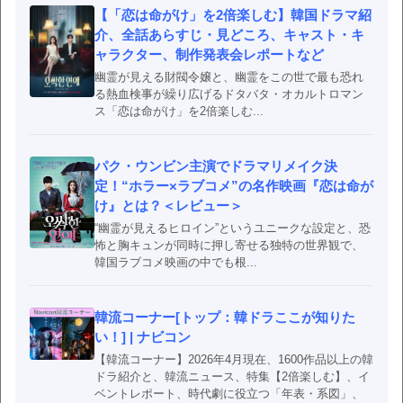
【「恋は命がけ」を2倍楽しむ】韓国ドラマ紹
介、全話あらすじ・見どころ、キャスト・キ
ャラクター、制作発表会レポートなど
幽霊が見える財閥令嬢と、幽霊をこの世で最も恐れ
る熱血検事が繰り広げるドタバタ・オカルトロマン
ス「恋は命がけ」を2倍楽しむ...
パク・ウンビン主演でドラマリメイク決
定！“ホラー×ラブコメ”の名作映画『恋は命が
け』とは？＜レビュー＞
“幽霊が見えるヒロイン”というユニークな設定と、恐
怖と胸キュンが同時に押し寄せる独特の世界観で、
韓国ラブコメ映画の中でも根...
韓流コーナー[トップ：韓ドラここが知りた
い！] | ナビコン
【韓流コーナー】2026年4月現在、1600作品以上の韓
ドラ紹介と、韓流ニュース、特集【2倍楽しむ】、イ
ベントレポート、時代劇に役立つ「年表・系図」、