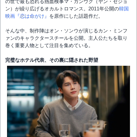
の世で最も恐れる熱血検事マ・ガンウク（ヤン・セジョ
ン）が繰り広げるオカルトロマンス。2011年公開の
韓国
映画『恋は命がけ』
を原作にした話題作だ。
そんな中、制作陣はオン・ソンウが演じるカン・ミンフ
ァンのキャラクタースチールを公開。主人公たちを取り
巻く重要人物として注目を集めている。
完璧なホテル代表、その裏に隠された野望