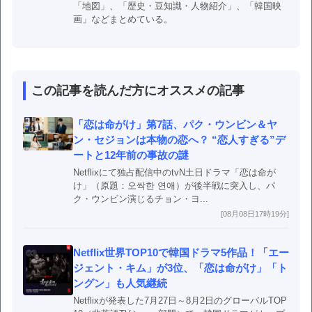
「地図」、「歴史・豆知識・人物紹介」、「韓国映
画」などまとめている。
この記事を読んだ方にオススメの記事
「恋は命がけ」第7話、パク・ウンビン＆ヤ
ン・セジョンは本物の恋へ？ “恋人すぎる”デ
ートと12年前の事故の謎
Netflixにて独占配信中のtvN土日ドラマ「恋は命が
け」（原題：오싹한 연애）が後半戦に突入し、パ
ク・ウンビン演じるチョン・ヨ...
[08月08日17時19分]
Netflix世界TOP10で韓国ドラマ5作品！「エー
ジェント・キム」が3位、「恋は命がけ」「ト
ングン」も人気継続
Netflixが発表した7月27日～8月2日のグローバルTOP