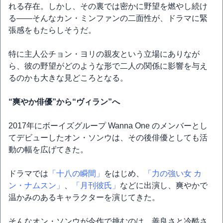
れる存在。しかし、その裏では密かに野望を燃やし続け
る――そんなカン・ミンファンの二面性が、ドラマに緊
張感をもたらしそうだ。
特に主人公チョン・ヨリの親友という立場にありなが
ら、彼の野望がどのような形で二人の関係に影響を与え
るのかも大きな見どころとなる。
“爽やか俳優”から“ヴィラン”へ
2017年にボーイズグループ Wanna One のメンバーとし
てデビューしたオン・ソンウは、その後俳優としても活
動の幅を広げてきた。
ドラマでは
「十八の瞬間」
をはじめ、
「力の強い女 カ
ン・ナムスン」
、
「月刊彼氏」
などに出演し、爽やかで
温かみのあるキャラクターを演じてきた。
そんなオン・ソンウが今作で挑むのは、善良さと冷酷さ