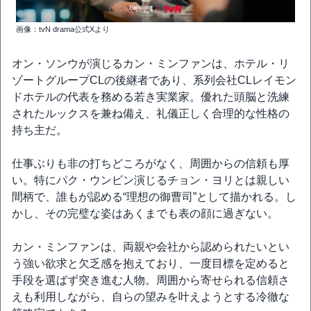
画像：tvN drama公式Xより
オン・ソンウが演じるカン・ミンファンは、ホテル・リ
ゾートグループCLの後継者であり、系列会社CLレイモン
ドホテルの代表を務める若き実業家。優れた頭脳と洗練
されたルックスを兼ね備え、礼儀正しく合理的な性格の
持ち主だ。
仕事ぶりも非の打ちどころがなく、周囲からの信頼も厚
い。特にパク・ウンビン演じるチョン・ヨリとは親しい
間柄で、誰もが認める“理想の御曹司”として描かれる。し
かし、その完璧な姿はあくまでも表の顔に過ぎない。
カン・ミンファンは、両親や会社から認められたいとい
う強い欲求と欠乏感を抱えており、一度目標を定めると
手段を選ばず突き進む人物。周囲から寄せられる信頼さ
えも利用しながら、自らの望みを叶えようとする冷徹な