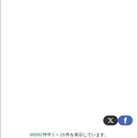
96592
件中
1
～
15
件を表示しています。