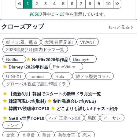
1
2
3
4
5
6
7
8
9
10
96583
件中
1
～
15
件を表示しています。
クローズアップ
もっと見る
朝ドラ:風、薫る
大河:豊臣兄弟!
VIVANT
2026年夏(7月)国内ドラマ一覧
Netflix
Disney+
Netflix2026年作品
PrimeVideo
Disney+2026年作品
U-NEXT
Lemino
Hulu
韓ドラ歴史コラム
グローバル視点で読む韓国ドラ
【最新8月】韓国でスタートの新韓ドラ月別一覧
韓流再現レポ(取材)
制作発表会レポ(WEB)
韓国TV視聴率TOP10
どこよりも詳しい!キャスト紹介
ヘチ 王座への道
馬医
イ・サン
Netflix世界TOP10
トンイ
鬼宮
奇皇后
華政
善徳女王
恋人