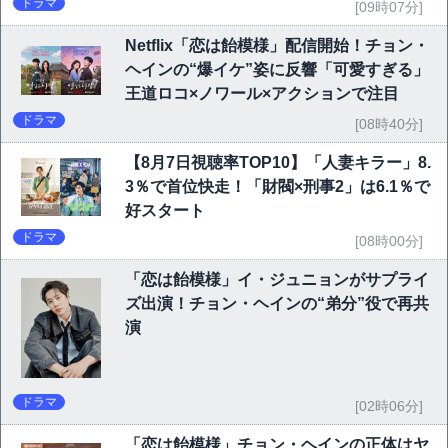
6.1％で好発進
ドラマ
[09時07分]
Netflix「恋は飴模様」配信開始！チョン・
ヘインの“爆イケ”姿に反響「可愛すぎる」
王道ロコ×ノワール×アクションで注目
ドラマ
[08時40分]
【8月7日視聴率TOP10】「人妻キラー」8.
3％で首位快走！「財閥×刑事2」は6.1％で
好スタート
ドラマ
[08時00分]
「恋は飴模様」イ・ジュニョンがサプライ
ズ出演！チョン・ヘインの“弟分”役で再共
演
ドラマ
[02時06分]
「恋は飴模様」チョン・ヘインの正体はヤ