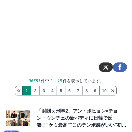
96583
件中
1
～
15
件を表示しています。
1
2
3
4
5
6
7
8
9
10
「財閥 x 刑事2」アン・ボヒョン×チョ
ン・ウンチェの新バディに日韓で反
響！“ケミ最高”“このテンポ感がいい”初回