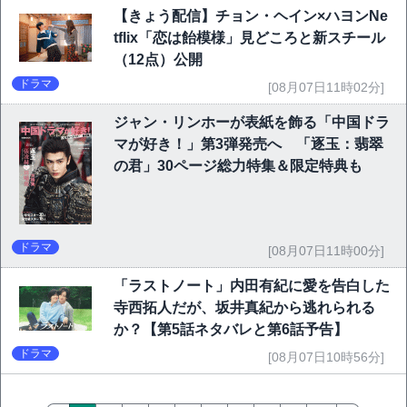
【きょう配信】チョン・ヘイン×ハヨンNe
tflix「恋は飴模様」見どころと新スチール
（12点）公開
ドラマ
[08月07日11時02分]
ジャン・リンホーが表紙を飾る「中国ドラ
マが好き！」第3弾発売へ 「逐玉：翡翠
の君」30ページ総力特集＆限定特典も
ドラマ
[08月07日11時00分]
「ラストノート」内田有紀に愛を告白した
寺西拓人だが、坂井真紀から逃れられる
か？【第5話ネタバレと第6話予告】
ドラマ
[08月07日10時56分]