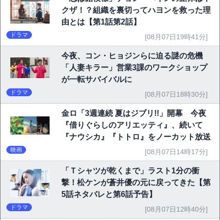
クザ！？組織を裏切ってハヨンを救った理
由とは【第1話第2話】
ドラマ
[08月07日19時41分]
今夜、コン・ヒョジンらに迫る謎の危機
「人妻キラー」営業3課のワークショップ
が一転サバイバルに
ドラマ
[08月07日18時30分]
金ロ「3週連続 夏はジブリ!!」開幕 今夜
『借りぐらしのアリエッティ』、続いて
『ナウシカ』『トトロ』をノーカット放送
映画
[08月07日14時17分]
「Ｔシャツが乾くまで」ラスト1分の衝
撃！松ケンが蒼井優の元に戻ってきた【第
5話ネタバレと第6話予告】
ドラマ
[08月07日12時40分]