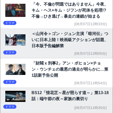
「今、不倫が問題ではありません」今夜、
キム・ヘス×キム・ジフンが死体を処理!?
不倫→ひき逃げ→暴走の連鎖が始まる
ドラマ
[08月07日12時33分]
＜山河令＞ゴン・ジュン主演「暗河伝」つ
いに日本上陸！映画級アクションが話題、
日本版予告編解禁
ドラマ
[08月07日12時00分]
「財閥 x 刑事2」アン・ボヒョン×チョ
ン・ウンチェの最悪の過去が明らかに…第
1話新予告公開
ドラマ
[08月07日11時54分]
BS12「惜花芷～星が照らす道～」第13-18
話：端午節の夜～家族の裏切り
ドラマ
[08月07日11時30分]