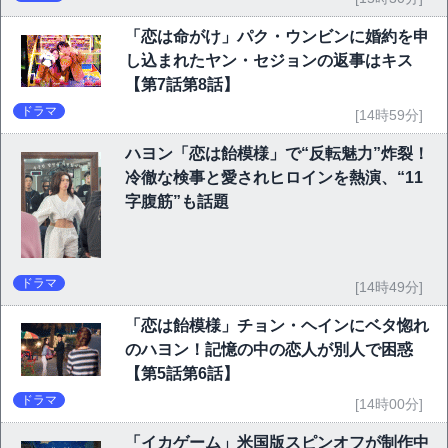
「恋は命がけ」パク・ウンビンに婚約を申
し込まれたヤン・セジョンの返事はキス
【第7話第8話】
ドラマ
[14時59分]
ハヨン「恋は飴模様」で“反転魅力”炸裂！
冷徹な検事と愛されヒロインを熱演、“11
字腹筋”も話題
ドラマ
[14時49分]
「恋は飴模様」チョン・ヘインにベタ惚れ
のハヨン！記憶の中の恋人が別人で困惑
【第5話第6話】
ドラマ
[14時00分]
「イカゲーム」米国版スピンオフが制作中