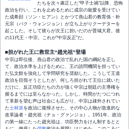
たちを次々粛正した“甲子士禍”以降、恐怖
政治を行い、これを止めるために成宗の寵愛を受けてい
た成希顔（ソン・ヒアン）とかつて燕山君の教育係・朴
元宗（パク・ウォンジョン）が立ち上がりクーデターを
起こした。そして彼らが次王に担いだのが普城大君。後
の11代王・中宗。これが“中宗反正”だ。
■担がれた王に救世主“趙光祖”登場
中宗は即位後、燕山君の政治で乱れた国の綱紀を正し
て、政治水準を上げるために、王の諮問機関を担ってい
た弘文館を強化して学問研究を奨励した。こうして王道
政治を目指そうとしたが、何しろ担がれて王位に就いた
だけに、反正功臣たちの力が強く中宗は朝廷の主導権を
握るまでには至らなかった。しかし、時間がたつにつれ
て革新を望む声は社会にも広がり、中宗は疎外されてい
た
士林派
を政治に復帰させた。その中心人物が急進的な
改革論者・趙光祖（チョ・グァンジョ）。1951年、政治
の第一線にたった趙光祖は、功臣勢力をけん制するとと
もに、徹底した
儒教
政治を展開しはじめた。このころに