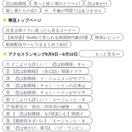
恋は飴模様
君へと続く僕のドリーム!
恋は命がけ
殺し屋たちの店2
今、不倫が問題ではありません
華流トップページ
次見る韓ドラに迷ったら見るコーナー
【保存版】Netflixで見られる韓国時代劇20選
映画レビュー
動画配信サービスをまとめて紹介
もっと見る>>
アクセスランキング8月9日～8月10日
① どこよりも詳しい！「恋は飴模様」キャ...
② 【恋は飴模様】（全12話）韓国ドラマ...
③ 「恋は飴模様」イ・ジュニョンがサプラ...
④ 「恋は飴模様」チョン・ヘインの正体は...
⑤ 「恋は飴模様」チョン・ヘインがヤクザ...
⑥ どこよりも詳しい！「エージェント・キ...
⑦ 松村北斗「告白－25年目の秘密－」浅...
⑧ 【「恋は飴模様」を2倍楽しむ】韓国ド...
⑨ 【最終回ネタバレ】「エージェント・キ...
⑩ 「恋は命がけ」第7話、パク・ウンビン...