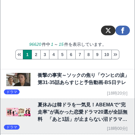
96620
件中
1
～
15
件を表示しています。
1
2
3
4
5
6
7
8
9
10
衝撃の事実～ソックの焦り「ウンヒの涙」
第31-35話あらすじと予告動画-BS日テレ
ドラマ
[18時20分]
夏休みは韓ドラを一気見！ABEMAで“完
走率”が高かった恋愛ドラマ20選が全話無
料 「あと1話」が止まらない沼ドラマを
チェック
ドラマ
[18時00分]