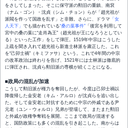
をさしてしまった。そこに保守派の勲旧の重鎮、南袞
（ナム・ゴン）・沈貞（シム・チョン）らが「趙光祖が
派閥を作って国政を乱す」と非難。さらに、ドラマ
「女
人天下」
でも描かれている
“桑の葉事件”
「後宮を利用して
宮中の桑の葉に“走肖為王”（趙光祖が王になろうとしてい
る）といった工作」をして弾圧。1519年中宗はこうした
上疏を聞き入れて趙光祖ら新進士林派を粛正した。これ
を“己卯士禍”（キミファサ）という。これで4年間の中宗
の改革政治は終わりを告げ、1521年には士林派は徹底的
に弾圧され、沈貞ら勲旧派の専横が続くことになる。
■政局の混乱が加速
こうして勲旧派が権力を奪回したが、今度は己卯士禍以
降復帰した金安老（キム・アルロ）が沈貞らを追い出し
た。そして金安老に対抗するために中宗の外戚である尹
元老（ユン・ウォルロ）兄弟が登場して、またまた勲旧
と外戚が政権争奪戦を展開。ここまで政局が混迷する
と、国防政策にも多くの混乱を引き起こした。南からは