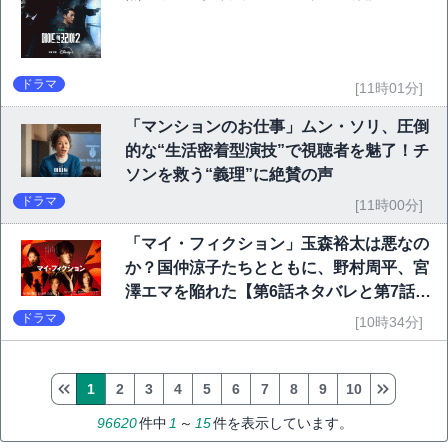
ドラマ
[11時01分]
「マンションのお仕事」ムン・ソリ、圧倒
的な“生活密着型演技”で視聴者を魅了！チ
ソンを救う“義理”に絶賛の声
ドラマ
[11時00分]
「マイ・フィクション」玉森裕太は悪なの
か？国仲涼子たちとともに、野村周平、宮
澤エマを陥れた【第6話ネタバレと第7話予
告】
ドラマ
[10時34分]
1
2
3
4
5
6
7
8
9
10
96620
件中
1
～
15
件を表示しています。