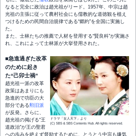
なると完全に政治は趙光祖がリード。1957年、中宗は趙
光祖の主張に従って農村社会にも儒教的な道徳観を植え
つけるための民間自治規律である“郷約”を全国に実施し
た。
また、士林たちの推薦で人材を登用する“賢良科”が実施さ
れ、これによって士林派が大挙登用された。
■急進過ぎた改革
のために起き
た“己卯士禍”
趙光祖一派の改革
政策はあまりにも
急進的で功臣の大
部分である
勲旧派
が反発。さらに、
ドラマ「女人天下」より
趙光祖の掲げる“王
(C) SBS & SBS Contents Hub. All rights reserved.
道政治”が王の聖君
への歩みを絶えず督励するために、とうとう中宗も嫌気