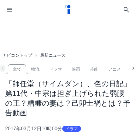
ナビコントップ
最新ニュース
全て
韓流
ドラマ
映画
芸能
アニメ
音
「師任堂（サイムダン）、色の日記」
第11代・中宗は担ぎ上げられた弱腰
の王？糟糠の妻は？己卯士禍とは？予
告動画
2017年03月12日10時00分
ドラマ