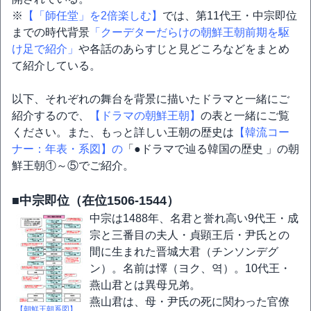
※
【「師任堂」を2倍楽しむ】
では、第11代王・中宗即位
までの時代背景
「クーデターだらけの朝鮮王朝前期を駆
け足で紹介」
や各話のあらすじと見どころなどをまとめ
て紹介している。
以下、それぞれの舞台を背景に描いたドラマと一緒にご
紹介するので、
【ドラマの朝鮮王朝】
の表と一緒にご覧
ください。また、もっと詳しい王朝の歴史は
【韓流コー
ナー：年表・系図】の
「●ドラマで辿る韓国の歴史 」の朝
鮮王朝①～⑤でご紹介。
■中宗即位（在位1506-1544）
中宗は1488年、名君と誉れ高い9代王・成
宗と三番目の夫人・貞顕王后・尹氏との
間に生まれた晋城大君（チンソンデグ
ン）。名前は懌（ヨク、역）。10代王・
燕山君とは異母兄弟。
燕山君は、母・尹氏の死に関わった官僚
【朝鮮王朝系図】