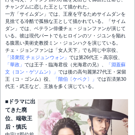
チャングムに恋した王として描かれた。
一方「サイムダン」では、王座を守るためサイムダンを
見捨てる冷酷で孤独な王として描かれている。「サイム
ダン」では、ベテラン俳優チェ・ジョンファンが演じて
いる。彼は現代パートでもヒロインのソ・ジユンを陥れ
る腹黒い美術史教授ミン・ジョンハクを演じている。
チェ・ジョンファンは「女人天下」でも同じ中宗役、
「済衆院 チェジュンウォン」
では第26代王・高宗役、
「華政」
では王子・臨海君役（光海君の兄）、
「淵蓋蘇
文（ヨン・ゲソムン）」
では後の高句麗第27代王・栄留
王（コ・ゴンム）役、
「階伯〔ケベク〕」
では百済第30
代王・武王など、王族を多く演じている。
■ドラマに出
てきた廃
位、端敬王
后・慎氏
中宗は即位前