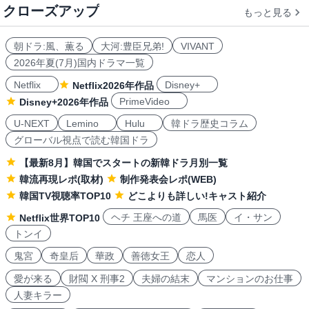
クローズアップ
もっと見る
朝ドラ:風、薫る
大河:豊臣兄弟!
VIVANT
2026年夏(7月)国内ドラマ一覧
Netflix
Disney+
Netflix2026年作品
PrimeVideo
Disney+2026年作品
U-NEXT
Lemino
Hulu
韓ドラ歴史コラム
グローバル視点で読む韓国ドラ
【最新8月】韓国でスタートの新韓ドラ月別一覧
韓流再現レポ(取材)
制作発表会レポ(WEB)
韓国TV視聴率TOP10
どこよりも詳しい!キャスト紹介
ヘチ 王座への道
馬医
イ・サン
Netflix世界TOP10
トンイ
鬼宮
奇皇后
華政
善徳女王
恋人
愛が来る
財閥 X 刑事2
夫婦の結末
マンションのお仕事
人妻キラー