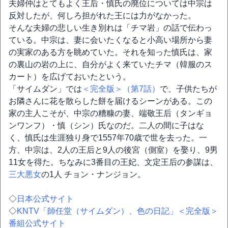
夫婦仲はとてもよく王后・慎氏の廃位については中宗は
反対したが、何しろ担がれた王には力がなかった。
そんな夫婦の悲しい生き別れは「チマ岩」の話で伝わっ
ている。中宗は、妻に会いたくなると小高い場所から妻
の実家のある方を眺めていた。それを知った慎氏は、家
の裏山の岩の上に、自分がよく来ていたチマ（韓服のス
カート）を広げておいたという。
「サイムダン」では
＜完全版＞（第7話）
で、子供たちが
お隣さんに花を散らした餅を届けるシーンがある。この
家の主人こそが、中宗の糟糠の妻、端敬王后（タンギョ
ンワンフ）・慎（シン）氏なのだ。二人の間に子はな
く、慎氏は生涯独り身で1557年70歳で世を去った。一
方、中宗は、2人の王后と9人の後宮（側室）を娶り、9男
11女を得た。ちなみに3番目の王妃、文定王后の参謀は、
三大悪女
の1人 チョン・ナンジョン。
◇
日本公式サイト
◇
KNTV「師任堂（サイムダン）、色の日記」＜完全版＞
番組公式サイト