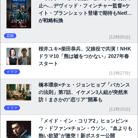
止へ…デヴィッド・フィンチャー監督×ケ
イト・ブランシェット登場で期待もNetflix
が戦略転換
芸能
[12時05分]
桜井ユキ×柴田恭兵、父娘役で共演！NHK
ドラマ10「熊は嘘をつかない」2027年春
スタート
ドラマ
[11時27分]
橋本環奈×チェ・ジョンヒョプ「バカンス
の法則」第7話、イケメン3人組が突然来
訪！まさかの“恋リア”開幕も
ドラマ
[11時15分]
「メイド・イン・コリア2」ヒョンビン×
ウ・ドファン×チョン・ウソン、“血よりも
熱い欲望”が激突！新ポスター公開