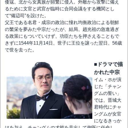
倭寇、北から女真族が頻繁に侵入。外敵から攻撃に備え
るために文官と武官が臨時に合同会議をする機関とし
て“備辺司”を設けた。
父王である名君・成宗の政治に憧れ均衡政治による朝鮮
の繁栄を夢みた中宗だったが、結局、趙光祖の急進過ぎ
る政策にもついていけず、功臣たちを押さえることもで
きずに1544年11月14日、世子に王位を譲った翌日、56歳
で世を去った。
■ドラマで描
かれた中宗
イム・ホが演
じた「チャン
グムの誓い」
では、晋城大
君時代にチャ
ングムが女官
になるきっか
けを与え、チャングムの才能を見出して御医に任命し、