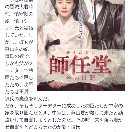
の晋城大君時
代、慎守勤の
娘・慎（シ
ン）氏と結婚
していた。し
かし、彼女が
燕山君の妃・
慎氏の姪で、
しかも父がク
ーデターで功
臣たちに殺し
たため、功臣
たちは王后・
慎氏の廃位を叫んだ。
だが、そもそもクーデターに成功した功臣たちが中宗の
家を取り囲んだとき、中宗は、燕山君が殺しに来たと勘
違いして自害しようとしたのだ。その時、夫を落ち着か
せ自害をとどまらせたのが妻・慎氏。