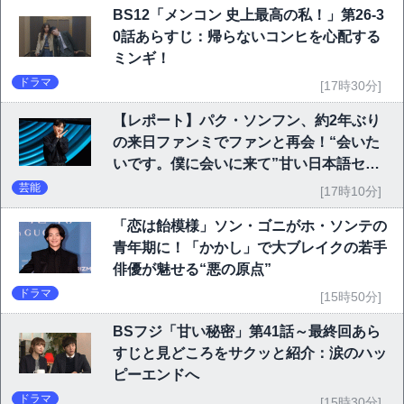
BS12「メンコン 史上最高の私！」第26-3
0話あらすじ：帰らないコンヒを心配する
ミンギ！
ドラマ
[17時30分]
【レポート】パク・ソンフン、約2年ぶり
の来日ファンミでファンと再会！“会いた
いです。僕に会いに来て”甘い日本語セリ
フに大歓声
芸能
[17時10分]
「恋は飴模様」ソン・ゴニがホ・ソンテの
青年期に！「かかし」で大ブレイクの若手
俳優が魅せる“悪の原点”
ドラマ
[15時50分]
BSフジ「甘い秘密」第41話～最終回あら
すじと見どころをサクッと紹介：涙のハッ
ピーエンドへ
ドラマ
[15時30分]