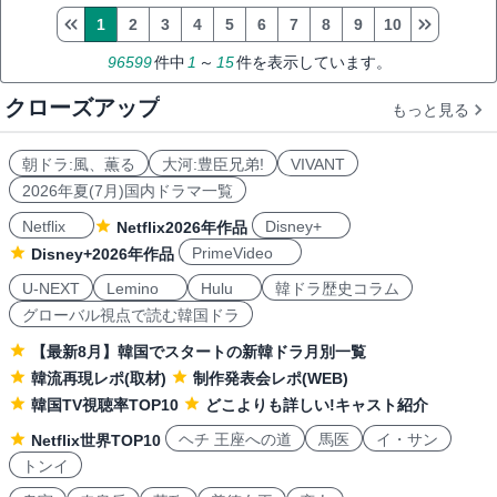
ドラマ
[08月08日15時31分]
1
2
3
4
5
6
7
8
9
10
96599
件中
1
～
15
件を表示しています。
クローズアップ
もっと見る
朝ドラ:風、薫る
大河:豊臣兄弟!
VIVANT
2026年夏(7月)国内ドラマ一覧
Netflix
Disney+
Netflix2026年作品
PrimeVideo
Disney+2026年作品
U-NEXT
Lemino
Hulu
韓ドラ歴史コラム
グローバル視点で読む韓国ドラ
【最新8月】韓国でスタートの新韓ドラ月別一覧
韓流再現レポ(取材)
制作発表会レポ(WEB)
韓国TV視聴率TOP10
どこよりも詳しい!キャスト紹介