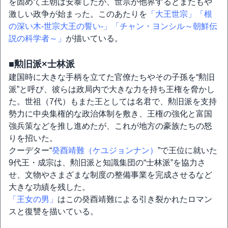
を固めて王朝は安泰したが、世宗が他界するとまたもや
激しい政争が始まった。このあたりを
「大王世宗」
「根
の深い木-世宗大王の誓い-」
「チャン・ヨンシル～朝鮮伝
説の科学者～」
が描いている。
■勲旧派×士林派
建国時に大きな手柄を立てた官僚たちやその子孫を“勲旧
派”と呼び、彼らは政局内で大きな力を持ち王権を脅かし
た。世祖（7代）もまた王としては名君で、勲旧派を支持
勢力に中央集権的な政治体制を敷き、王権の強化と富国
強兵策などを推し進めたが、これが地方の豪族たちの怒
りを招いた。
クーデター“
癸酉靖難（ケユジョンナン）
”で王位に就いた
9代王・成宗は、勲旧派と知識集団の“士林派”を協力さ
せ、文物やさまざまな制度の整備事業を完成させるなど
大きな功績を残した。
「王女の男」
はこの癸酉靖難による引き裂かれたロマン
スと復讐を描いている。