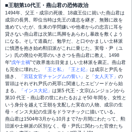
■王朝第10代王・燕山君の恐怖政治
1494年、父王・成宗の死後、18歳王位に就いた燕山君は
成宗の長男。即位当時は先王の遺志を継ぎ、無難に政を
進めていたが、生来の学問嫌いや他者からの忠言に耳を
貸さない燕山君は次第に馬脚をあらわし暴政を敷くよう
になる。そして道義だ、勉学だ、と口やかましい士林派
に憤懣を抱き始め勲旧派がこれに乗じた。実母・尹（ユ
ン）氏の廃位や死罪のいきさつを燕山君に教え、1498
年“
戊午士禍
”で政界進出目覚ましい士林派を粛正。燕山君
も完全に壊れた。
「王と私」
「王と妃」
は成宗と尹氏を
描き、
「宮廷女官チャングムの誓い」
と
「女人天下」
の
冒頭はそれぞれ尹氏の死罪に関連したエピソードから始
まる。
「インス大妃」
は第5 代王・文宗(ムンジョン)から
第10 代王・燕山君の世にわたるおよそ50 年間を、女性と
いう身分を越えて王朝を支配した実在の人物、成宗の生
母・インス大妃の生涯をドラマチックに描いている。
燕山君は1504年3月から10月まで7か月間にわたって、勲
旧派や士林派の区別なく、母・尹氏に関わった官僚たち