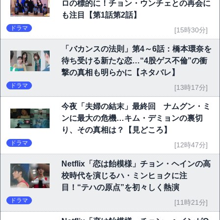
ロの標的に！チョン・ウンチェとの再会に
も注目【第1話第2話】
ドラマ
[15時30分]
「バカンスの法則」第4～6話：橋本環奈を
待ち受ける新たな恋…“4股ゲス不倫”の衝
撃の真相も明らかに【ネタバレ】
ドラマ
[13時17分]
今夜「夫婦の結末」最終回 ナムグン・ミ
ンに最大の危機…キム・デミョンの裏切
り、その真相は？【見どころ】
ドラマ
[12時47分]
Netflix「恋は飴模様」チョン・ヘインの高
校時代を演じるハ・ミンヒョクに注
目！“テハの原点”を初々しく熱演
ドラマ
[11時21分]