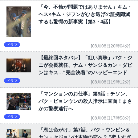
「今、不倫が問題ではありません」キム・
ヘス×キム・ジフンがひき逃げの証拠隠滅
するも驚愕の新事実【第3・4話】
ドラマ
[08月08日20時04分]
【最終回ネタバレ】「紅い真珠」パク・ジ
ニが会長就任、ナム・サンジ＆カン・ダビ
ンはキス…“完全決着”のハッピーエンド
ドラマ
[08月08日19時12分]
「マンションのお仕事」第9話：チソン、
パク・ビョンウンの殺人指示に直面！まさ
かの警察連行へ
ドラマ
[08月08日17時58分]
「恋は命がけ」第7話、パク・ウンビン＆
ヤン・セジョンは本物の恋へ？ “恋人すぎ