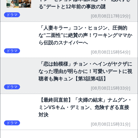
る”デートと12年前の事故の謎
ドラマ
[08月08日17時19分]
「人妻キラー」コン・ヒョジン、圧倒的
な“二面性”に絶賛の声！ワーキングママか
ら伝説のスナイパーへ
ドラマ
[08月08日15時54分]
「恋は飴模様」チョン・ヘインがヤクザに
なった理由が明らかに！可愛いデートに視
聴者も胸キュン【第3話第4話】
ドラマ
[08月08日15時33分]
【最終回直前】「夫婦の結末」ナムグン・
ミンVSキム・デミョン、危険すぎる直接
対決