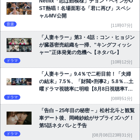
Netflix「恋は飴模様」チョン・ヘインがO
ST熱唱！名場面彩る「君に再び」スペシ
ャルMV公開
音楽
[11時07分]
「人妻キラー」第3・4話：コン・ヒョジン
が臓器密売組織を一掃、“キングフィッシ
ャー”正体発覚の危機へ【ネタバレ】
ドラマ
[10時12分]
「人妻キラー」9.4％で二桁目前！「夫婦
の結末」7.5％、「財閥×刑事2」5.8％…土
曜ドラマ視聴率に明暗【8月8日視聴率TO
P10】
ドラマ
[08時51分]
「告白－25年目の秘密－」松村北斗と観覧
車デート後、岡崎紗絵がサプライズハグ！
第5話ネタバレと予告
ドラマ
[08月08日23時31分]