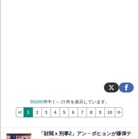
96599
件中
1
～
15
件を表示しています。
1
2
3
4
5
6
7
8
9
10
「財閥 x 刑事2」アン・ボヒョンが爆弾テ