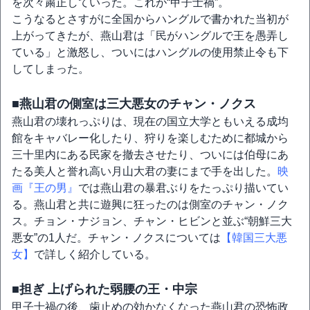
を次々粛正していった。これが“甲子士禍”。
こうなるとさすがに全国からハングルで書かれた当初が
上がってきたが、燕山君は「民がハングルで王を愚弄し
ている」と激怒し、ついにはハングルの使用禁止令も下
してしまった。
■燕山君の側室は三大悪女のチャン・ノクス
燕山君の壊れっぷりは、現在の国立大学ともいえる成均
館をキャバレー化したり、狩りを楽しむために都城から
三十里内にある民家を撤去させたり、ついには伯母にあ
たる美人と誉れ高い月山大君の妻にまで手を出した。
映
画『王の男』
では燕山君の暴君ぶりをたっぷり描いてい
る。燕山君と共に遊興に狂ったのは側室のチャン・ノク
ス。チョン・ナジョン、チャン・ヒビンと並ぶ“朝鮮三大
悪女”の1人だ。チャン・ノクスについては
【韓国三大悪
女】
で詳しく紹介している。
■担ぎ 上げられた弱腰の王・中宗
甲子士禍の後、歯止めの効かなくなった燕山君の恐怖政