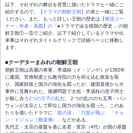
以下、それぞれの舞台を背景に描いたドラマと一緒にご
紹介するので、
【ドラマの朝鮮王朝】
の表と一緒にご覧
ください。また、もっと詳しい王朝の歴史は
【韓流コー
ナー：年表・系図】の
「●ドラマで辿る韓国の歴史 」の朝
鮮王朝①～⑤でご紹介。以下で紹介しているドラマや出
来事はそれぞれタイトルクリックで詳細ページに移動し
ます。
■クーデターまみれの朝鮮王朝
朝鮮王朝は高麗の将軍、李成桂（イ・ソンゲ）が1392年
に建国。官僚制度と仏教寺院の力を抑え込む政策を取
り、国家財政と国力の強化を図ったが、建国直後から大
事件に見舞われた。後継問題で太祖・李成桂の息子同士
が殺し合う
2つの王子の乱
だ。２つの乱ののち五男・バン
ウォンが太宗として即位し国力の強化を図った。このあ
たりを描いたドラマに
「龍の涙」
「六龍が飛ぶ」
「チョ
ン・ドジョン（鄭道傳）」
などがある。
先代王・太宗の基盤を基に名君・世宗（4代）が国の基盤