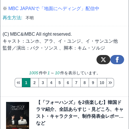
※
MBC JAPANで「地面にヘディング」配信中
再生方法:
不明
(C) MBC&iMBC All right reserved.
キャスト：ユンホ、アラ、イ・ユンジ、イ・サンユン他
監督／演出：パク・ソンス 、脚本：キム・ソルジ
1005
件中
1
～
10
件を表示しています。
1
2
3
4
5
6
7
8
9
10
【「フォーハンズ」を2倍楽しむ】韓国ド
ラマ紹介、全話あらすじ・見どころ、キャ
スト・キャラクター、制作発表会レポート
など