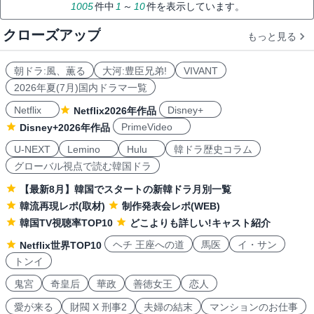
1005
件中
1
～
10
件を表示しています。
クローズアップ
もっと見る
朝ドラ:風、薫る
大河:豊臣兄弟!
VIVANT
2026年夏(7月)国内ドラマ一覧
Netflix
Disney+
Netflix2026年作品
PrimeVideo
Disney+2026年作品
U-NEXT
Lemino
Hulu
韓ドラ歴史コラム
グローバル視点で読む韓国ドラ
【最新8月】韓国でスタートの新韓ドラ月別一覧
韓流再現レポ(取材)
制作発表会レポ(WEB)
韓国TV視聴率TOP10
どこよりも詳しい!キャスト紹介
ヘチ 王座への道
馬医
イ・サン
Netflix世界TOP10
トンイ
鬼宮
奇皇后
華政
善徳女王
恋人
愛が来る
財閥 X 刑事2
夫婦の結末
マンションのお仕事