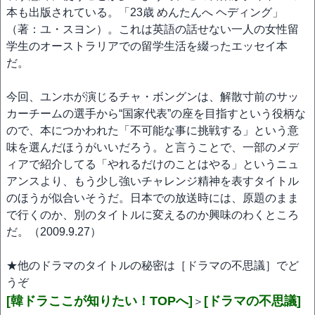
本も出版されている。「23歳 めんたんへ ヘディング」
（著：ユ・スヨン）。これは英語の話せない一人の女性留
学生のオーストラリアでの留学生活を綴ったエッセイ本
だ。
今回、ユンホが演じるチャ・ボングンは、解散寸前のサッ
カーチームの選手から“国家代表”の座を目指すという役柄な
ので、本につかわれた「不可能な事に挑戦する」という意
味を選んだほうがいいだろう。と言うことで、一部のメデ
ィアで紹介してる「やれるだけのことはやる」というニュ
アンスより、もう少し強いチャレンジ精神を表すタイトル
のほうが似合いそうだ。日本での放送時には、原題のまま
で行くのか、別のタイトルに変えるのか興味のわくところ
だ。（2009.9.27）
★他のドラマのタイトルの秘密は［ドラマの不思議］でど
うぞ
[韓ドラここが知りたい！TOPへ]
[ドラマの不思議]
＞