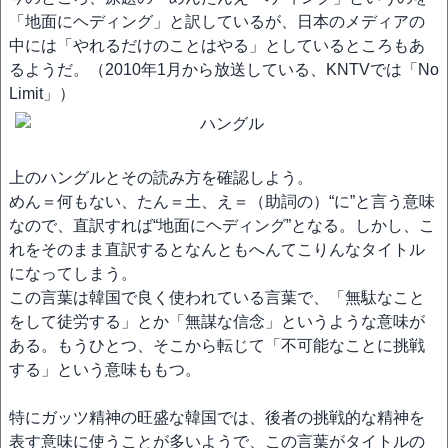
「地面にヘディング」と訳しているが、日本のメディアの
中には「やれるだけのことはやる」としているところもあ
るようだ。（2010年1月から放送している、KNTVでは「No
Limit」）
上のハングルとその読み方を確認しよう。
めん＝何もない、たん＝土、え＝（助詞の）“に”と言う意味
なので、直訳すれば“地面にヘディング”となる。しかし、こ
れをそのまま直訳するとなんともへんてこりんなタイトル
になってしまう。
この言葉は韓国で良く使われている言葉で、「無駄なこと
をして徒労する」とか「無謀な信念」というような意味が
ある。もうひとつ、そこから転じて「不可能なことに挑戦
する」という意味ももつ。
特にガッツ精神の旺盛な韓国では、後者の挑戦的な精神を
表す意味に使うことが多いようで、この言葉がタイトルの