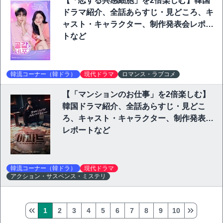
【「恋する共感細胞」を2倍楽しむ】韓国
ドラマ紹介、全話あらすじ・見どころ、キ
ャスト・キャラクター、制作発表会レポー
トなど
韓流コーナー（韓ドラ）
現代ドラマ
ロマンス・ラブコメ
【「マンションのお仕事」を2倍楽しむ】
韓国ドラマ紹介、全話あらすじ・見どこ
ろ、キャスト・キャラクター、制作発表会
レポートなど
韓流コーナー（韓ドラ）
現代ドラマ
アクション・サスペンス・ミステリ
1
2
3
4
5
6
7
8
9
10