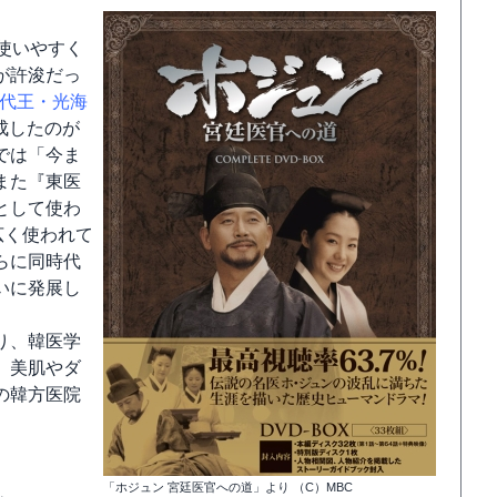
使いやすく
が許浚だっ
5代王・光海
成したのが
では「今ま
また『東医
として使わ
広く使われて
らに同時代
いに発展し
り、韓医学
、美肌やダ
の韓方医院
「ホジュン 宮廷医官への道」より （C）MBC