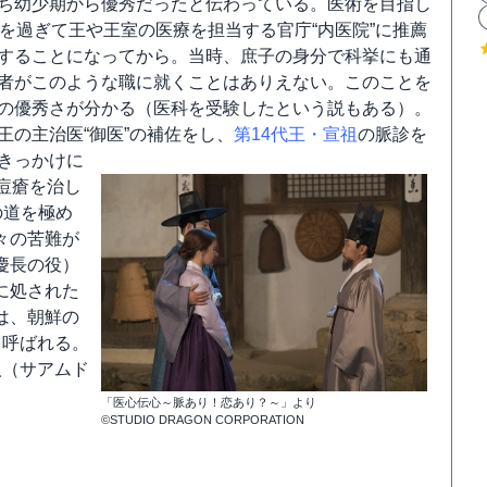
ち幼少期から優秀だったと伝わっている。医術を目指し
歳を過ぎて王や王室の医療を担当する官庁“内医院”に推薦
することになってから。当時、庶子の身分で科挙にも通
者がこのような職に就くことはありえない。このことを
の優秀さが分かる（医科を受験したという説もある）。
王の主治医“御医”の補佐をし、
第14代王・宣祖
の脈診を
きっかけに
痘瘡を治し
の道を極め
々の苦難が
慶長の役）
に処された
は、朝鮮の
と呼ばれる。
人（サアムド
「医心伝心～脈あり！恋あり？～」より
©STUDIO DRAGON CORPORATION