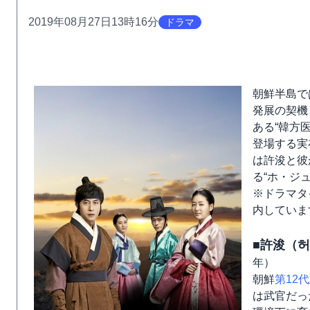
2019年08月27日13時16分
ドラマ
朝鮮半島で
発展の契機
ある“韓方
登場する実
は許浚と彼
る“ホ・ジ
※ドラマタ
内していま
■許浚（
年）
朝鮮
第12
は武官だっ