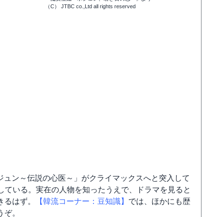
（C） JTBC co.,Ltd all rights reserved
「ホジュン～伝説の心医～」がクライマックスへと突入して
定している。実在の人物を知ったうえで、ドラマを見ると
きるはず。
【韓流コーナー：豆知識】
では、ほかにも歴
うぞ。