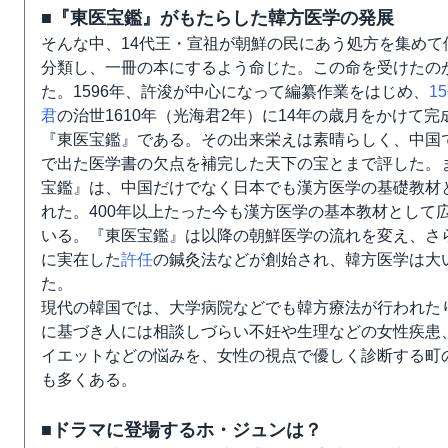
■『東医宝鑑』がもたらした韓方医学の発展
そんな中、14代王・宣祖が朝鮮の民にあう処方を集めて
分類し、一冊の本にするよう命じた。この命を受けたの
た。1596年、許浚が中心になって編纂作業をはじめ、
1
君
の治世1610年（光海君2年）に14年の歳月をかけて完
『東医宝鑑』である。その出来栄えは素晴らしく、中国
で出た医学書の欠点を補完した天下の宝とまで評した。
宝鑑』は、中国だけでなく日本でも漢方医学の基礎教材
れた。400年以上たった今も漢方医学の基本教材として
いる。『東医宝鑑』は以降の朝鮮医学の流れを変え、さ
に実在した
許任
の鍼灸法などが創始され、韓方医学は大
た。
現代の韓国では、大学病院などでも韓方療法が行われた
に基づき人には相談しづらい不妊や生理などの女性疾患
イエットなどの悩みを、女性の視点で優しく診断する町
も多くある。
■ドラマに登場するホ・ジュンは？