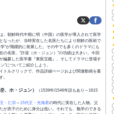
は、朝鮮時代中期に明（中国）の医学が導入されて医学
となったが、当時実在した名医たちにより朝鮮の医術で
医学”が飛躍的に発展した。その中でも多くのドラマにも
在の名医、“許浚（ホ・ジュン）”の功績は大きい。今回
が編纂した医学書『東医宝鑑』、そしてドラマに登場す
ュン”についてご紹介しよう。
イトルクリックで、作品詳細ページおよび関連動画を案
す。
허준、ホ・ジュン）
（1539年/1546年説もあり～1615
代王・仁宗
～
15代王・光海君
の時代に実在した人物。父
たが庶子のために身分は低い。それでも、勉学のできる