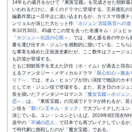
14年もの歳月をかけて『東医宝鑑』を完成させた朝鮮最
いわれるだけに、多くのドラマに登場する。壬辰倭乱の
編纂作業は一旦中止に追い込まれるが、カリスマ俳優チ
ンリョルが演じた大ヒット作
「ホジュン 宮廷医官への道
年10月30日、45歳でこの世を去った名優キム・ジュヒ
「ホジュン～伝説の心医～」
では、燃え盛る炎の中から
書を運び出すホ・ジュンを感動的に描いている。こちら
な事実を絡めた正統派史劇だが、ここ数年はフュージョ
も許浚が登場する。
ともに朝鮮医学を支えた許任（ホ・イム）が過去と現在
えるファンタジー・メディカルドラマ
「医心伝心～脈あ
り？～」
では、オム・ヒョソプが渋い演技で物語のカギ
としてホ・ジュン役で登場する。また、若き日のホジュ
長を描いたファンタジーロマンス
「魔女宝鑑～ホジュン
恋～」
は、『東医宝鑑』の完成でドラマが終わるが、若
ン役を
「製パン王キム・タック」
で大ブレイクしたユン
演じている。ユン・シユンといえば、2019年8圧現在N
送中の
「不滅の恋人」
で日本でも再ブレイクしているが
て時代劇に挑戦したのが「魔女宝鑑」である。