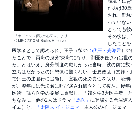
環境下に育
たのは30
され、勤務
っていない
とっても彼
「ホジュン～伝説の心医～」より
その後は、
© MBC 2013 All Rights Reserved.
したことを
医学者として認められ、王子（後の
15代王・光海君
）の
たことで、両班の身分“東班”になり、御医を任され出世
た。とはいえ、身分制度の厳しかった当時、彼の前に数
立ちはだかったのは想像に難くない。壬辰倭乱（文禄・
では王の逃避行に追随し、宣祖の死の責任を取り、流刑
が、翌年には光海君に呼び戻され御医として復活。後年
医術・韓方医学の発展に貢献し、「韓医学3大医学者」
ちなみに、他の2人はドラマ
「馬医」
に登場する舎岩道
イム）と、
「太陽人 イ・ジェマ」
主人公のイ・ジェマ。