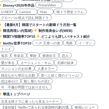
PrimeVideo
Disney+2026年作品
U-NEXT
Lemino
Hulu
韓ドラ歴史コラム
グローバル視点で読む韓国ドラ
【最新8月】韓国でスタートの新韓ドラ月別一覧
韓流再現レポ(取材)
制作発表会レポ(WEB)
韓国TV視聴率TOP10
どこよりも詳しい!キャスト紹介
ヘチ 王座への道
馬医
イ・サン
Netflix世界TOP10
トンイ
鬼宮
奇皇后
華政
善徳女王
恋人
愛が来る
エージェント・キム
夫婦の結末
マンションのお仕事
人妻キラー
残念ながら明日も出勤
君へと続く僕のドリーム!
恋は命がけ
殺し屋たちの店2
今、不倫が問題ではありません
華流トップページ
次見る韓ドラに迷ったら見るコーナー
【保存版】Netflixで見られる韓国時代劇20選
映画レビュー