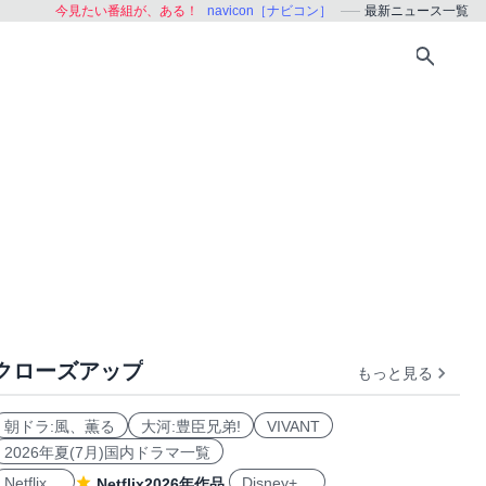
今見たい番組が、ある！
navicon［ナビコン］
最新ニュース一覧
クローズアップ
もっと見る
朝ドラ:風、薫る
大河:豊臣兄弟!
VIVANT
2026年夏(7月)国内ドラマ一覧
Netflix
Disney+
Netflix2026年作品