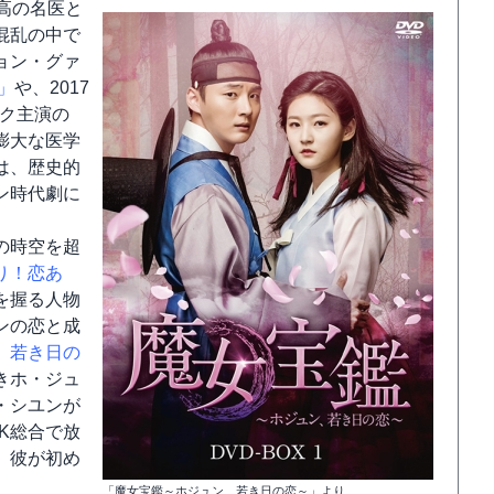
高の名医と
混乱の中で
ョン・グァ
」
や、2017
ョク主演の
膨大な医学
は、歴史的
ン時代劇に
の時空を超
り！恋あ
を握る人物
ンの恋と成
、若き日の
きホ・ジュ
・シユンが
HK総合で放
、彼が初め
「魔女宝鑑～ホジュン、若き日の恋～」より