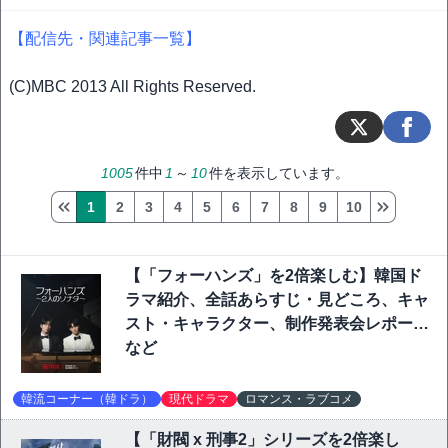
【配信先・関連記事一覧】
(C)MBC 2013 All Rights Reserved.
1005
件中
1
～
10
件を表示しています。
1
2
3
4
5
6
7
8
9
10
【「フォーハンズ」を2倍楽しむ】韓国ド
ラマ紹介、全話あらすじ・見どころ、キャ
スト・キャラクター、制作発表会レポート
など
韓流コーナー（韓ドラ）
現代ドラマ
ロマンス・ラブコメ
【「財閥 x 刑事2」シリーズを2倍楽し