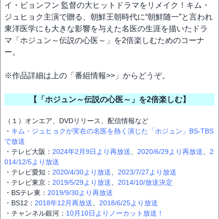
イ・ビョンフン 監督の大ヒットドラマをリメイク！キム・
ジュヒョク主演で贈る、朝鮮王朝時代に“朝鮮随一”と言われ
東洋医学にも大きな影響を与えた名医の生涯を描いたドラ
マ「ホジュン～伝説の心医～」を2倍楽しむためのコーナ
ー。
※作品詳細は上の「番組情報>>」からどうぞ。
【「ホジュン～伝説の心医～」を2倍楽しむ】
（１）オンエア、DVDリリース、配信情報など
・
キム・ジュヒョクが実在の名医を熱く演じた「ホジュン」BS-TBS
で放送
・テレビ大阪：
2024年2月9日より再放送
、
2020/6/29より再放送
、
2
014/12/5より放送
・テレビ愛知：
2020/4/30より放送
、
2023/7/27より放送
・テレビ東京：
2019/5/29より放送
、
2014/10/放送決定
・BSテレ東：
2019/9/30より再放送
・BS12：
2018年12月再放送
、
2018/6/25より放送
・チャンネル銀河：
10月10日よりノーカット放送！