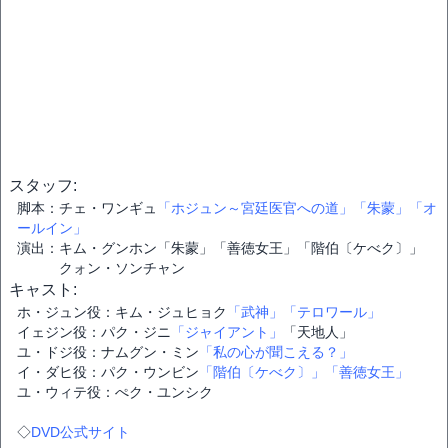
スタッフ:
脚本：チェ・ワンギュ
「ホジュン～宮廷医官への道」
「朱蒙」
「オ
ールイン」
演出：キム・グンホン「朱蒙」「善徳女王」「階伯〔ケべク〕」
クォン・ソンチャン
キャスト:
ホ・ジュン役：キム・ジュヒョク
「武神」
「テロワール」
イェジン役：パク・ジニ
「ジャイアント」
「天地人」
ユ・ドジ役：ナムグン・ミン
「私の心が聞こえる？」
イ・ダヒ役：パク・ウンビン
「階伯〔ケべク〕」
「善徳女王」
ユ・ウィテ役：ぺク・ユンシク
◇
DVD公式サイト