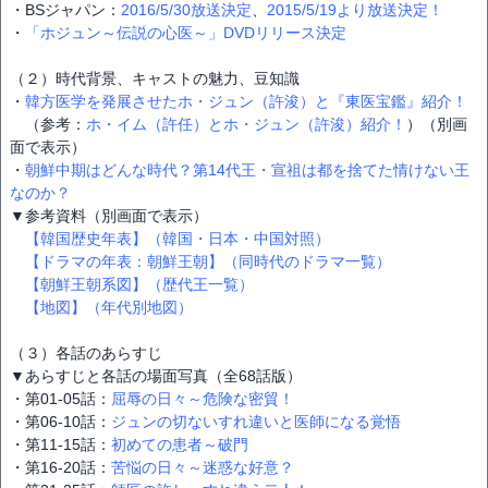
・BSジャパン：
2016/5/30放送決定
、
2015/5/19より放送決定！
・
「ホジュン～伝説の心医～」DVDリリース決定
（２）時代背景、キャストの魅力、豆知識
・
韓方医学を発展させたホ・ジュン（許浚）と『東医宝鑑』紹介！
（参考：
ホ・イム（許任）とホ・ジュン（許浚）紹介！
）（別画
面で表示）
・
朝鮮中期はどんな時代？第14代王・宣祖は都を捨てた情けない王
なのか？
▼参考資料（別画面で表示）
【韓国歴史年表】（韓国・日本・中国対照）
【ドラマの年表：朝鮮王朝】（同時代のドラマ一覧）
【朝鮮王朝系図】（歴代王一覧）
【地図】（年代別地図）
（３）各話のあらすじ
▼あらすじと各話の場面写真（全68話版）
・第01-05話：
屈辱の日々～危険な密貿！
・第06-10話：
ジュンの切ないすれ違いと医師になる覚悟
・第11-15話：
初めての患者～破門
・第16-20話：
苦悩の日々～迷惑な好意？