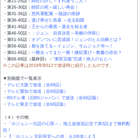
・第21-25話：
師匠の許し～すれ違う二人！
・第26-30話：
師匠の死～嬉しい再会！
・第31-35話：
恵民署配属 ～陰謀の痕跡
・第36-40話：
逃げ果せた黒幕 ～迫る刻限
・第41-45話：
王からの褒賞～過去を知る者
・第46-50話：
：ジュン、自首決意～恭嬪の侍医に
・第51-55話：
オグンついに恋成就！ジュンのヒル治療とは？
・第56-60話：
都を捨てる～イェジン、サムジョク寺へ！
・第61-65話：
一難去ってまた一難！継妃選び～教書の存在？
・第66-68話（最終回）：
“東医宝鑑”完成！病人のもとへ
※この記事は2018年BS12で放送時に紹介したものです。
▼別画面で一覧表示
・
テレビ大阪で放送（全68話）
・
テレビ愛知で放送（全68話版）
・
BSテレ東（旧BSジャパン）で放送（全68話版）
・
テレビ東京で放送（全68話版）
（４）その他
・
「ホジュン～伝説の心医～」地上波放送記念で第3話まで無料配
信！
・
【「ホジュン 宮廷医官への道」を2倍楽しむ】