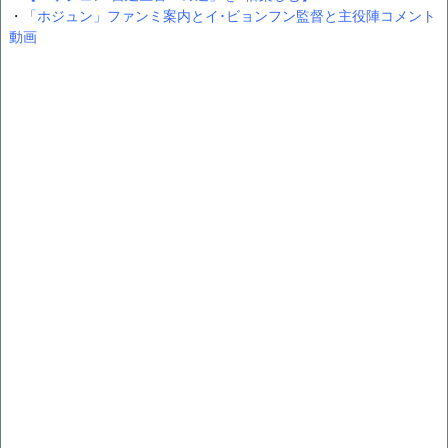
・
「ホジュン」ファンミ案内とイ･ビョンフン監督と主役陣コメント
動画