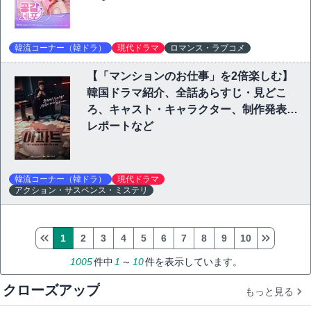
韓流コーナー（韓ドラ）
現代ドラマ
ロマンス・ラブコメ
【「マンションのお仕事」を2倍楽しむ】
韓国ドラマ紹介、全話あらすじ・見どこ
ろ、キャスト・キャラクター、制作発表会
レポートなど
韓流コーナー（韓ドラ）
現代ドラマ
アクション・サスペンス・ミステリ
1
2
3
4
5
6
7
8
9
10
1005
件中
1
～
10
件を表示しています。
クローズアップ
もっと見る