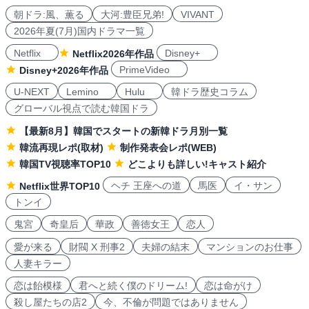
朝ドラ:風、薫る
大河:豊臣兄弟!
VIVANT
2026年夏(7月)国内ドラマ一覧
Netflix
Disney+
Netflix2026年作品
PrimeVideo
Disney+2026年作品
U-NEXT
Lemino
Hulu
韓ドラ歴史コラム
グローバル視点で読む韓国ドラ
【最新8月】韓国でスタートの新韓ドラ月別一覧
韓流再現レポ(取材)
制作発表会レポ(WEB)
韓国TV視聴率TOP10
どこよりも詳しい!キャスト紹介
ヘチ 王座への道
馬医
イ・サン
Netflix世界TOP10
トンイ
鬼宮
奇皇后
華政
善徳女王
恋人
愛が来る
財閥 X 刑事2
夫婦の結末
マンションのお仕事
人妻キラー
恋は飴模様
君へと続く僕のドリーム!
恋は命がけ
殺し屋たちの店2
今、不倫が問題ではありません