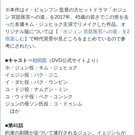
※本作はイ・ビョンフン 監督の大ヒットドラマ「ホジュ
ン 宮廷医官への道」を2017年、45歳の若さでこの世を去
った名優キム・ジュヒョク主演でリメイクした作品。オ
リジナル版については
【「ホジュン 宮廷医官への道」を2
倍楽しむ】
で時代背景や見どころをまとめているので参
考にされたい。
■キャスト
⇒
相関図
（DVD公式サイトより）
ホ・ジュン役：キム・ジュヒョク
イェジン役：パク・ジニ
イ・ダヒ役：パク・ウンビン
ユ・ドジ役：ナムグン・ミン
ユ・ウィテ役：ペク・ユンシク
ジュンの母ソン氏役：コ・ドゥシム
ほか
■第41話
約束の刻限が近づいて連行されるジュン。イェジンらが