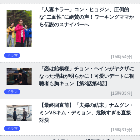
「人妻キラー」コン・ヒョジン、圧倒的
な“二面性”に絶賛の声！ワーキングママか
ら伝説のスナイパーへ
ドラマ
[15時54分]
「恋は飴模様」チョン・ヘインがヤクザに
なった理由が明らかに！可愛いデートに視
聴者も胸キュン【第3話第4話】
ドラマ
[15時33分]
【最終回直前】「夫婦の結末」ナムグン・
ミンVSキム・デミョン、危険すぎる直接
対決
ドラマ
[15時31分]