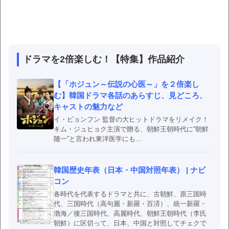
ドラマを2倍楽しむ！【特集】作品紹介
【「ホジュン～伝説の心医～」を２倍楽し
む】韓国ドラマ各話のあらすじ、見どころ、
キャストの魅力など
イ・ビョンフン 監督の大ヒットドラマをリメイク！
キム・ジュヒョク主演で贈る、朝鮮王朝時代に“朝鮮
随一”と言われ東洋医学にも...
韓国歴史年表（日本・中国対照年表） | ナビ
コン
各時代を代表するドラマと共に、古朝鮮、原三国時
代、三国時代（高句麗・新羅・百済）、統一新羅・
渤海／後三国時代、高麗時代、朝鮮王朝時代（李氏
朝鮮）に区切って、日本、中国と対照してチェクで