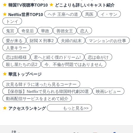
韓国TV視聴率TOP10
どこよりも詳しい!キャスト紹介
ヘチ 王座への道
馬医
イ・サン
Netflix世界TOP10
トンイ
鬼宮
奇皇后
華政
善徳女王
恋人
愛が来る
財閥 X 刑事2
夫婦の結末
マンションのお仕事
人妻キラー
恋は飴模様
君へと続く僕のドリーム!
恋は命がけ
殺し屋たちの店2
今、不倫が問題ではありません
華流トップページ
次見る韓ドラに迷ったら見るコーナー
【保存版】Netflixで見られる韓国時代劇20選
映画レビュー
動画配信サービスをまとめて紹介
もっと見る>>
アクセスランキング