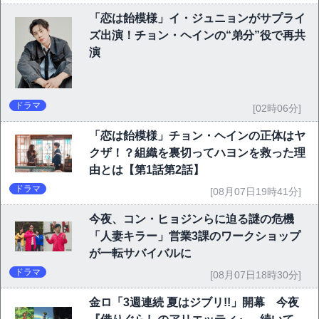
「恋は飴模様」イ・ジュニョンがサプライ
ズ出演！チョン・ヘインの“弟分”役で再共
演
ドラマ
[02時06分]
「恋は飴模様」チョン・ヘインの正体はヤ
クザ！？組織を裏切ってハヨンを救った理
由とは【第1話第2話】
ドラマ
[08月07日19時41分]
今夜、コン・ヒョジンらに迫る謎の危機
「人妻キラー」営業3課のワークショップ
が一転サバイバルに
ドラマ
[08月07日18時30分]
金ロ「3週連続 夏はジブリ!!」開幕 今夜