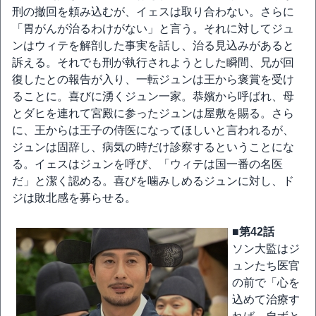
刑の撤回を頼み込むが、イェスは取り合わない。さらに
「胃がんが治るわけがない」と言う。それに対してジュ
ンはウィテを解剖した事実を話し、治る見込みがあると
訴える。それでも刑が執行されようとした瞬間、兄が回
復したとの報告が入り、一転ジュンは王から褒賞を受け
ることに。喜びに湧くジュン一家。恭嬪から呼ばれ、母
とダヒを連れて宮殿に参ったジュンは屋敷を賜る。さら
に、王からは王子の侍医になってほしいと言われるが、
ジュンは固辞し、病気の時だけ診察するということにな
る。イェスはジュンを呼び、「ウィテは国一番の名医
だ」と潔く認める。喜びを噛みしめるジュンに対し、ド
ジは敗北感を募らせる。
■第42話
ソン大監はジ
ュンたち医官
の前で「心を
込めて治療す