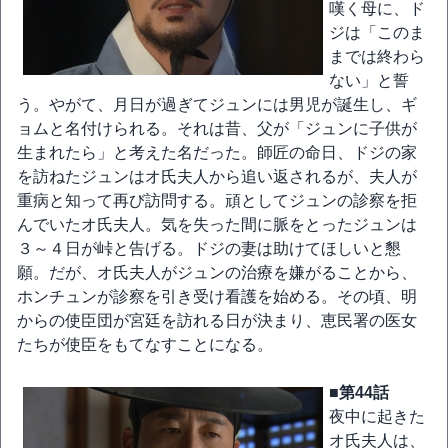
嘆く母に、ド
ジは「このま
までは終わら
ない」と誓
う。やがて、月日が過ぎてジュンには男児が誕生し、ギ
ョムと名付けられる。それは昔、父が「ジュンに子供が
生まれたら」と考えた名だった。師匠の命日、ドジの家
を訪ねたジュンはオ氏夫人から追い返されるが、夫人が
重病と知って再び訪問する。頑としてジュンの診察を拒
んでいたオ氏夫人。気を失った間に脈をとったジュンは
３～４日が峠と告げる。ドジの妻は助けてほしいと懇
願。だが、オ氏夫人がジュンの治療を嫌がることから、
ホンチュンが診察を引き受け看護を始める。その頃、明
からの使臣団が宮廷を訪れる日が決まり、恵民署の医女
たちが使臣をもてなすことになる。
■第44話
夜中に起きた
オ氏夫人は、