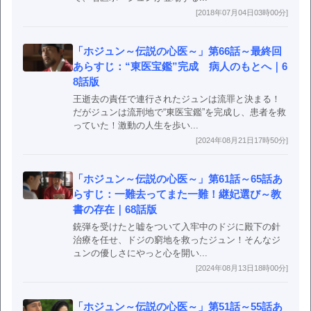
[2018年07月04日03時00分]
「ホジュン～伝説の心医～」第66話～最終回
あらすじ：“東医宝鑑”完成 病人のもとへ｜6
8話版
王逝去の責任で連行されたジュンは流罪と決まる！
だがジュンは流刑地で“東医宝鑑”を完成し、患者を救
っていた！激動の人生を歩い...
[2024年08月21日17時50分]
「ホジュン～伝説の心医～」第61話～65話あ
らすじ：一難去ってまた一難！継妃選び～教
書の存在｜68話版
銃弾を受けたと嘘をついて入牢中のドジに殿下の針
治療を任せ、ドジの窮地を救ったジュン！そんなジ
ュンの優しさにやっと心を開い...
[2024年08月13日18時00分]
「ホジュン～伝説の心医～」第51話～55話あ