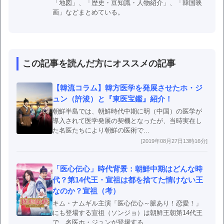
「地図」、「歴史・豆知識・人物紹介」、「韓国映
画」などまとめている。
この記事を読んだ方にオススメの記事
【韓流コラム】韓方医学を発展させたホ・ジ
ュン（許浚）と『東医宝鑑』紹介！
朝鮮半島では、朝鮮時代中期に明（中国）の医学が
導入されて医学発展の契機となったが、当時実在し
た名医たちにより朝鮮の医術で...
[2019年08月27日13時16分]
「医心伝心」時代背景：朝鮮中期はどんな時
代？第14代王・宣祖は都を捨てた情けない王
なのか？宣祖（考）
キム・ナムギル主演「医心伝心～脈あり！恋愛！」
にも登場する宣祖（ソンジョ）は朝鮮王朝第14代王
で、名医ホ・ジュンが登場する...