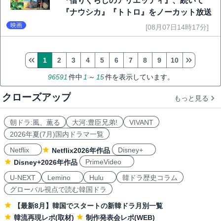
『借りぐらしのアリエッティ』、続いて
『ナウシカ』『トトロ』をノーカット放送
映画
[08月07日14時17分]
1
2
3
4
5
6
7
8
9
10
96591
件中
1
～
15
件を表示しています。
クローズアップ
もっと見る
朝ドラ:風、薫る
大河:豊臣兄弟!
VIVANT
2026年夏(7月)国内ドラマ一覧
Netflix
Disney+
Netflix2026年作品
PrimeVideo
Disney+2026年作品
U-NEXT
Lemino
Hulu
韓ドラ歴史コラム
グローバル視点で読む韓国ドラ
【最新8月】韓国でスタートの新韓ドラ月別一覧
韓流再現レポ(取材)
制作発表会レポ(WEB)