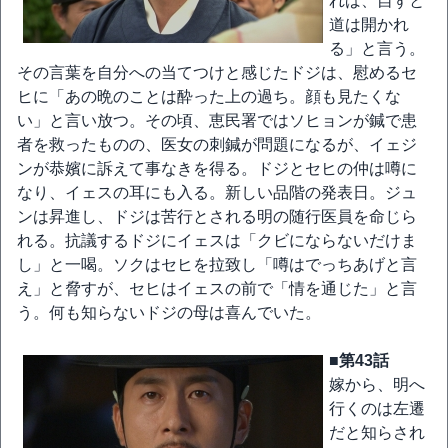
れば、自ずと
道は開かれ
る」と言う。
その言葉を自分への当てつけと感じたドジは、慰めるセ
ヒに「あの晩のことは酔った上の過ち。顔も見たくな
い」と言い放つ。その頃、恵民署ではソヒョンが鍼で患
者を救ったものの、医女の刺鍼が問題になるが、イェジ
ンが恭嬪に訴えて事なきを得る。ドジとセヒの仲は噂に
なり、イェスの耳にも入る。新しい品階の発表日。ジュ
ンは昇進し、ドジは苦行とされる明の随行医員を命じら
れる。抗議するドジにイェスは「クビにならないだけま
し」と一喝。ソクはセヒを拉致し「噂はでっちあげと言
え」と脅すが、セヒはイェスの前で「情を通じた」と言
う。何も知らないドジの母は喜んでいた。
■第43話
嫁から、明へ
行くのは左遷
だと知らされ