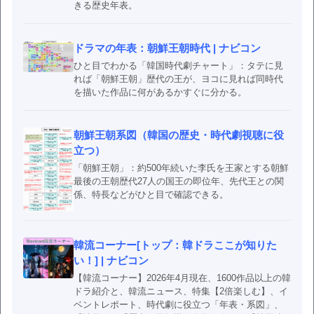
きる歴史年表。
ドラマの年表：朝鮮王朝時代 | ナビコン
ひと目でわかる「韓国時代劇チャート」：タテに見
れば「朝鮮王朝」歴代の王が、ヨコに見れば同時代
を描いた作品に何があるかすぐに分かる。
朝鮮王朝系図（韓国の歴史・時代劇視聴に役
立つ）
「朝鮮王朝」：約500年続いた李氏を王家とする朝鮮
最後の王朝歴代27人の国王の即位年、先代王との関
係、特長などがひと目で確認できる。
韓流コーナー[トップ：韓ドラここが知りた
い！] | ナビコン
【韓流コーナー】2026年4月現在、1600作品以上の韓
ドラ紹介と、韓流ニュース、特集【2倍楽しむ】、イ
ベントレポート、時代劇に役立つ「年表・系図」、