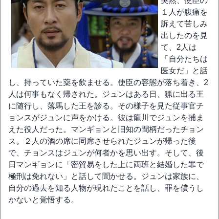
突然、使臣の
１人が腹痛を
訴えて苦しみ
出したのを見
て、2人は
「自分たちは
医女だ」と話
し、持っていた薬を飲ませる。使臣の容態が落ち着き、2
人は何事もなく帰された。ジュンはある日、猟に出る王
に随行し、落馬した王を診る。その様子を見た従事官チ
ョンスがジュンに声をかける。彼は龍川でジュンを捕ま
えた役人だった。マンギョンと旧知の間柄だったチョン
ス。２人の酒の席に同席させられたジュンが帰った後
で、チョンスはジュンが何者かを思い出す。そして、後
日マンギョンに「密貿易をした上に両班と結婚した罪で
極刑は免れない」と話して聞かせる。ジュンは家族に、
自分の過去を知る人物が現れたことを話し、罪を償うし
かないと覚悟する。