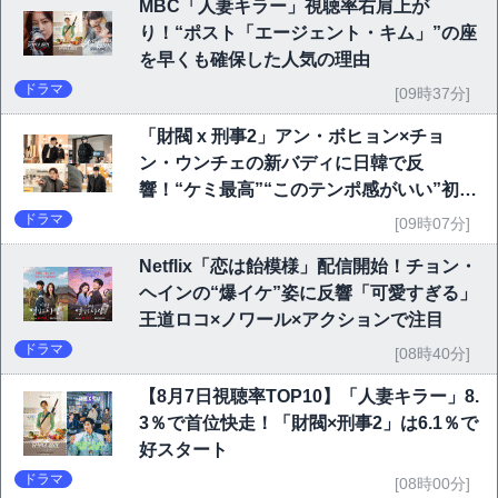
MBC「人妻キラー」視聴率右肩上が
り！“ポスト「エージェント・キム」”の座
を早くも確保した人気の理由
ドラマ
[09時37分]
「財閥 x 刑事2」アン・ボヒョン×チョ
ン・ウンチェの新バディに日韓で反
響！“ケミ最高”“このテンポ感がいい”初回
6.1％で好発進
ドラマ
[09時07分]
Netflix「恋は飴模様」配信開始！チョン・
ヘインの“爆イケ”姿に反響「可愛すぎる」
王道ロコ×ノワール×アクションで注目
ドラマ
[08時40分]
【8月7日視聴率TOP10】「人妻キラー」8.
3％で首位快走！「財閥×刑事2」は6.1％で
好スタート
ドラマ
[08時00分]