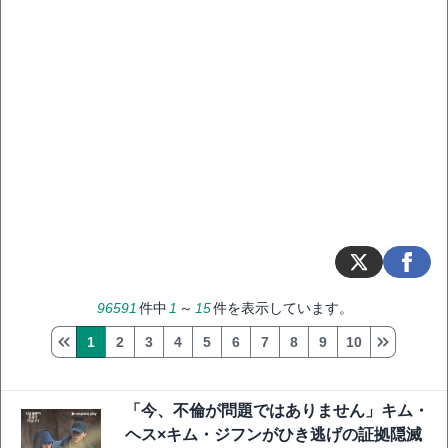
96591
件中
1
～
15
件を表示しています。
1
2
3
4
5
6
7
8
9
10
「今、不倫が問題ではありません」キム・
ヘス×キム・ジフンがひき逃げの証拠隠滅