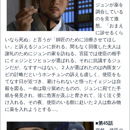
ジュンが薬を
調合している
のを見て激
怒。「おまえ
に診せるくら
いなら死ぬ」と言うが「師匠のために治療させてほし
い」と訴えるジュンに折れる。間もなく回復した夫人は
謝礼のためにジュンの家を訪ねる。宮廷では使臣の相手
にイェジンとソヒョンが選ばれる。それに抗議するジュ
ンだが、なすすべはない。２人が選ばれたのは内医女ソ
ビの計略だというホンチュンの訴えも虚しく、使臣をも
てなす日が近づき、避けられないと悟ったイェジンは自
殺を図る。一命は取り留めたものの、ジュンに宛てた手
紙を発見され、彼に危害が及ぶと脅されて、泣く泣く受
け入れる。その夜、使臣のいる館に赴いた２人は飲み物
に薬を入れようとする…。
■第45話