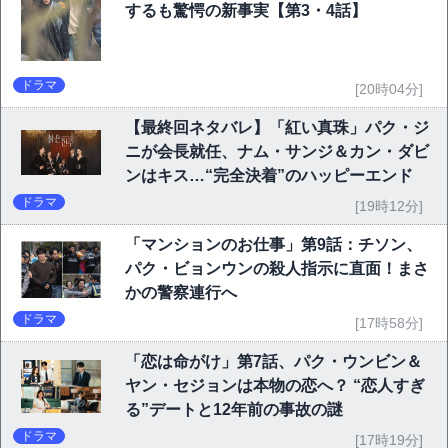
するも驚愕の新事実【第3・4話】
ドラマ
[20時04分]
【最終回ネタバレ】「紅い真珠」パク・ジ
ニが会長就任、ナム・サンジ＆カン・ダビ
ンはキス…“完全決着”のハッピーエンド
ドラマ
[19時12分]
「マンションのお仕事」第9話：チソン、
パク・ビョンウンの殺人指示に直面！まさ
かの警察連行へ
ドラマ
[17時58分]
「恋は命がけ」第7話、パク・ウンビン＆
ヤン・セジョンは本物の恋へ？ “恋人すぎ
る”デートと12年前の事故の謎
ドラマ
[17時19分]