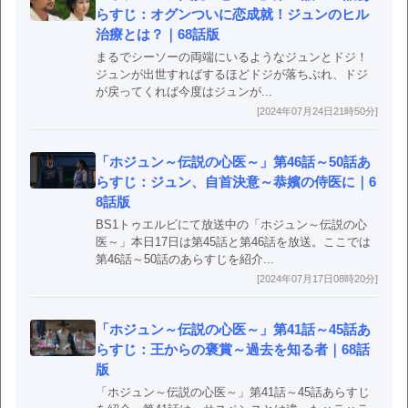
らすじ：オグンついに恋成就！ジュンのヒル
治療とは？｜68話版
まるでシーソーの両端にいるようなジュンとドジ！
ジュンが出世すればするほどドジが落ちぶれ、ドジ
が戻ってくれば今度はジュンが...
[2024年07月24日21時50分]
「ホジュン～伝説の心医～」第46話～50話あ
らすじ：ジュン、自首決意～恭嬪の侍医に｜6
8話版
BS1トゥエルビにて放送中の「ホジュン～伝説の心
医～」本日17日は第45話と第46話を放送。ここでは
第46話～50話のあらすじを紹介...
[2024年07月17日08時20分]
「ホジュン～伝説の心医～」第41話～45話あ
らすじ：王からの褒賞～過去を知る者｜68話
版
「ホジュン～伝説の心医～」第41話～45話あらすじ