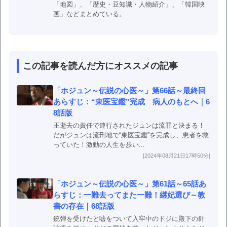
「地図」、「歴史・豆知識・人物紹介」、「韓国映
画」などまとめている。
この記事を読んだ方にオススメの記事
「ホジュン～伝説の心医～」第66話～最終回
あらすじ：“東医宝鑑”完成 病人のもとへ｜6
8話版
王逝去の責任で連行されたジュンは流罪と決まる！
だがジュンは流刑地で“東医宝鑑”を完成し、患者を救
っていた！激動の人生を歩い...
[2024年08月21日17時50分]
「ホジュン～伝説の心医～」第61話～65話あ
らすじ：一難去ってまた一難！継妃選び～教
書の存在｜68話版
銃弾を受けたと嘘をついて入牢中のドジに殿下の針