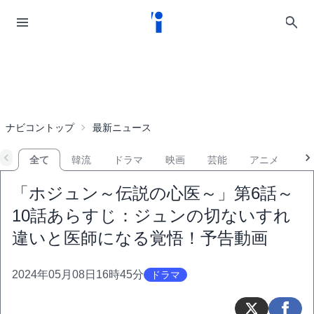
ナビコントップ
最新ニュース
全て
韓流
ドラマ
映画
芸能
アニメ
音
「ホジュン～伝説の心医～」第6話～
10話あらすじ：ジュンの切ないすれ
違いと医師になる覚悟！予告動画
2024年05月08日16時45分
ドラマ