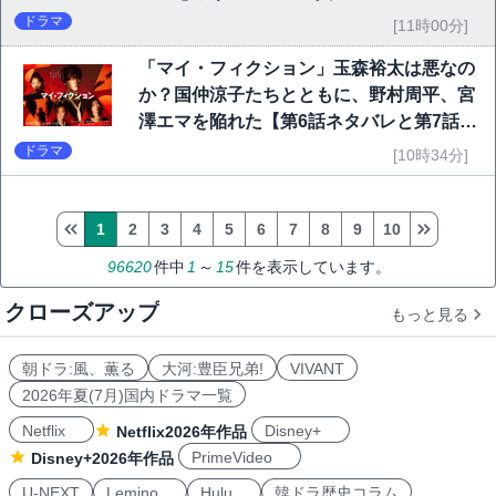
ドラマ
[11時00分]
「マイ・フィクション」玉森裕太は悪なの
か？国仲涼子たちとともに、野村周平、宮
澤エマを陥れた【第6話ネタバレと第7話予
告】
ドラマ
[10時34分]
1
2
3
4
5
6
7
8
9
10
96620
件中
1
～
15
件を表示しています。
クローズアップ
もっと見る
朝ドラ:風、薫る
大河:豊臣兄弟!
VIVANT
2026年夏(7月)国内ドラマ一覧
Netflix
Disney+
Netflix2026年作品
PrimeVideo
Disney+2026年作品
U-NEXT
Lemino
Hulu
韓ドラ歴史コラム