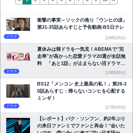
衝撃の事実～ソックの焦り「ウンヒの涙」
第31-35話あらすじと予告動画-BS日テレ
ドラマ
[18時20分]
夏休みは韓ドラを一気見！ABEMAで“完
走率”が高かった恋愛ドラマ20選が全話無
料 「あと1話」が止まらない沼ドラマを
チェック
ドラマ
[18時00分]
BS12「メンコン 史上最高の私！」第26-3
0話あらすじ：帰らないコンヒを心配する
ミンギ！
ドラマ
[17時30分]
【レポート】パク・ソンフン、約2年ぶり
の来日ファンミでファンと再会！“会いた
いです。僕に会いに来て”甘い日本語セリ