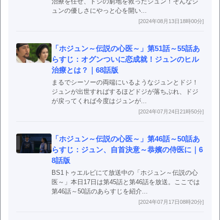
治療を任せ、ドジの窮地を救ったジュン！そんなジ
ュンの優しさにやっと心を開い...
[2024年08月13日18時00分]
「ホジュン～伝説の心医～」第51話～55話あ
らすじ：オグンついに恋成就！ジュンのヒル
治療とは？｜68話版
まるでシーソーの両端にいるようなジュンとドジ！
ジュンが出世すればするほどドジが落ちぶれ、ドジ
が戻ってくれば今度はジュンが...
[2024年07月24日21時50分]
「ホジュン～伝説の心医～」第46話～50話あ
らすじ：ジュン、自首決意～恭嬪の侍医に｜6
8話版
BS1トゥエルビにて放送中の「ホジュン～伝説の心
医～」本日17日は第45話と第46話を放送。ここでは
第46話～50話のあらすじを紹介...
[2024年07月17日08時20分]