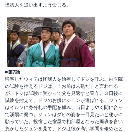
怪我人を追い出すよう命じる。
■第7話
帰宅したウィテは怪我人を治療してドジを呼ぶ。内医院
の試験を控えるドジは、「お前は未熟だ」と言われる
が、ドジは試験に受かって父を見返すと誓う。３日後に
試験を控えて、ドジのお供にジュンが選ばれる。ジュン
はイルソに身分札の手配を頼み、当日ようやく間に合っ
て漢陽に発つ。ジュンはダヒの姿を一目見たいと秘かに
願っていた。投宿した宿屋で相部屋となった両班を言い
負かしたジュンを見て、ドジは彼が高い学問を修めたと