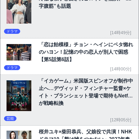
字腹筋”も話題
ドラマ
[14時49分]
「恋は飴模様」チョン・ヘインにベタ惚れ
のハヨン！記憶の中の恋人が別人で困惑
【第5話第6話】
ドラマ
[14時00分]
「イカゲーム」米国版スピンオフが制作中
止へ…デヴィッド・フィンチャー監督×ケ
イト・ブランシェット登場で期待もNetflix
が戦略転換
芸能
[12時05分]
桜井ユキ×柴田恭兵、父娘役で共演！NHK