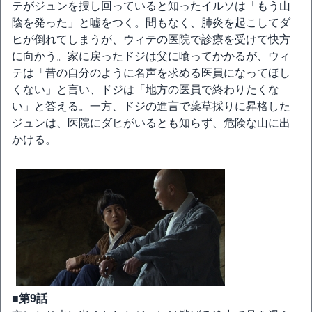
テがジュンを捜し回っていると知ったイルソは「もう山
陰を発った」と嘘をつく。間もなく、肺炎を起こしてダ
ヒが倒れてしまうが、ウィテの医院で診療を受けて快方
に向かう。家に戻ったドジは父に喰ってかかるが、ウィ
テは「昔の自分のように名声を求める医員になってほし
くない」と言い、ドジは「地方の医員で終わりたくな
い」と答える。一方、ドジの進言で薬草採りに昇格した
ジュンは、医院にダヒがいるとも知らず、危険な山に出
かける。
■第9話