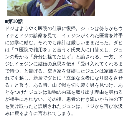
■第10話
ドジはようやく医院の仕事に復帰。ジュンは傍らからウ
ィテとドジの診察を見て、イェジンがくれた医書を片手
に独学に励む。それでも家計は厳しいままだった。ダヒ
は「ユ医院で雑用を」と言うオ氏夫人に口答えし、ジュ
ンの母から「身分は捨てたはず」と諭される。一方、ド
ジはイェジンに結婚の意思を伝え「受け入れてくれるま
で待つ」と告げる。空き家を修繕したジュンは家族を連
れて引越し、新居でダヒに「立派な医者になり楽をさせ
る」と誓う。ある時、山で獣を切り裂く男を見つけ、あ
とをつけたジュンは動物の内蔵を取り出す理由を尋ねる
が相手にされない。その後、患者の付き添いから袖の下
を受け取ったと誤解されたジュンは、ドジから再び水汲
みに戻るように言われてしまう。