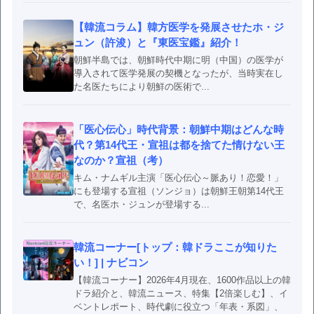
【韓流コラム】韓方医学を発展させたホ・ジ
ュン（許浚）と『東医宝鑑』紹介！
朝鮮半島では、朝鮮時代中期に明（中国）の医学が
導入されて医学発展の契機となったが、当時実在し
た名医たちにより朝鮮の医術で...
「医心伝心」時代背景：朝鮮中期はどんな時
代？第14代王・宣祖は都を捨てた情けない王
なのか？宣祖（考）
キム・ナムギル主演「医心伝心～脈あり！恋愛！」
にも登場する宣祖（ソンジョ）は朝鮮王朝第14代王
で、名医ホ・ジュンが登場する...
韓流コーナー[トップ：韓ドラここが知りた
い！] | ナビコン
【韓流コーナー】2026年4月現在、1600作品以上の韓
ドラ紹介と、韓流ニュース、特集【2倍楽しむ】、イ
ベントレポート、時代劇に役立つ「年表・系図」、