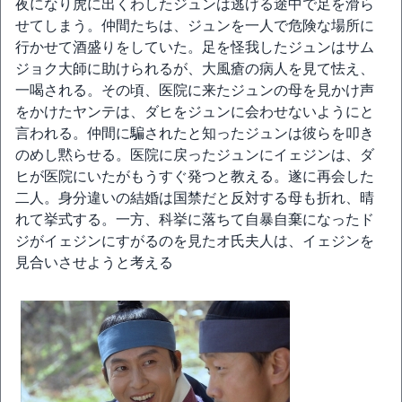
夜になり虎に出くわしたジュンは逃げる途中で足を滑ら
せてしまう。仲間たちは、ジュンを一人で危険な場所に
行かせて酒盛りをしていた。足を怪我したジュンはサム
ジョク大師に助けられるが、大風瘡の病人を見て怯え、
一喝される。その頃、医院に来たジュンの母を見かけ声
をかけたヤンテは、ダヒをジュンに会わせないようにと
言われる。仲間に騙されたと知ったジュンは彼らを叩き
のめし黙らせる。医院に戻ったジュンにイェジンは、ダ
ヒが医院にいたがもうすぐ発つと教える。遂に再会した
二人。身分違いの結婚は国禁だと反対する母も折れ、晴
れて挙式する。一方、科挙に落ちて自暴自棄になったド
ジがイェジンにすがるのを見たオ氏夫人は、イェジンを
見合いさせようと考える