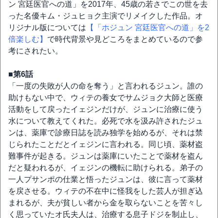
ン 宮廷医官への道」を2017年、45歳の若さでこの世を去
った名優キム・ジュヒョク主演でリメイクした作品。オ
リジナル版については
【「ホジュン 宮廷医官への道」を2
倍楽しむ】
で時代背景や見どころをまとめているので参
考にされたい。
■第6話
「一度の失敗が人の命を奪う」と言われるジュン。誰の
助けもない中で、ウィテの養女でサムジョク大師と医療
活動をして戻ったイェジンだけが、ジュンに治療に使う
水について教えてくれた。必死で水を汲み許されたジュ
ンは、薬庫で診療日誌を読み独学を始めるが、それは禁
じられたことだとイェジンに言われる。同じ頃、薬材盗
難事件が起きる。ジュンは薬庫にいたことで薬材を盗ん
だと疑われるが、イェジンの機転に助けられる。弟子の
一人プサンポの仕業と悟ったジュンは、彼に言って薬材
を戻させる。ウィテの不在中に怪我をした芸人が担ぎ込
まれるが、夫が貧しい者から金を取らないことを苦々し
く思っていたオ氏夫人は、治療する息子ドジを制止し、