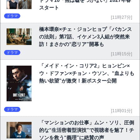
ドラマ10「熊は嘘をつかない」2027年春
スタート
ドラマ
[11時27分]
橋本環奈×チェ・ジョンヒョプ「バカンス
の法則」第7話、イケメン3人組が突然来
訪！まさかの“恋リア”開幕も
ドラマ
[11時15分]
「メイド・イン・コリア2」ヒョンビン×
ウ・ドファン×チョン・ウソン、“血よりも
熱い欲望”が激突！新ポスター公開
ドラマ
[11時01分]
「マンションのお仕事」ムン・ソリ、圧倒
的な“生活密着型演技”で視聴者を魅了！チ
ソンを救う“義理”に絶賛の声