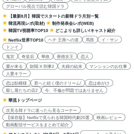
グローバル視点で読む韓国ドラ
【最新8月】韓国でスタートの新韓ドラ月別一覧
韓流再現レポ(取材)
制作発表会レポ(WEB)
韓国TV視聴率TOP10
どこよりも詳しい!キャスト紹介
ヘチ 王座への道
馬医
イ・サン
Netflix世界TOP10
トンイ
鬼宮
奇皇后
華政
善徳女王
恋人
愛が来る
財閥 X 刑事2
夫婦の結末
マンションのお仕事
人妻キラー
恋は飴模様
君へと続く僕のドリーム!
恋は命がけ
殺し屋たちの店2
今、不倫が問題ではありません
華流トップページ
次見る韓ドラに迷ったら見るコーナー
【保存版】Netflixで見られる韓国時代劇20選
映画レビュー
動画配信サービスをまとめて紹介