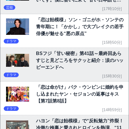
フに大歓声
芸能
[17時10分]
「恋は飴模様」ソン・ゴニがホ・ソンテの
青年期に！「かかし」で大ブレイクの若手
俳優が魅せる“悪の原点”
ドラマ
[15時50分]
BSフジ「甘い秘密」第41話～最終回あら
すじと見どころをサクッと紹介：涙のハッ
ピーエンドへ
ドラマ
[15時30分]
「恋は命がけ」パク・ウンビンに婚約を申
し込まれたヤン・セジョンの返事はキス
【第7話第8話】
ドラマ
[14時59分]
ハヨン「恋は飴模様」で“反転魅力”炸裂！
冷徹な検事と愛されヒロインを熱演、“11