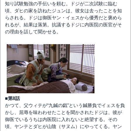
知り試験勉強の手伝いを頼む。ドジが二次試験に臨む
頃、ダヒの家を訪ねたジュンは、彼女は去ったことを知
らされる。ドジは御医ヤン・イェスから優秀だと褒めら
れるが、結果は落第。抗議するドジに内医院の医官がそ
の理由を話して聞かせる。
■第8話
かつて、父ウィテが“九鍼の戯”という鍼勝負でイェスを負
かし、屈辱を味わわせたことを聞かされたドジは、彼が
御医でいるうちは内医院に入れないと絶望する。その
頃、ヤンテとダヒが山陰（サヌム）にやってくる。ヤン