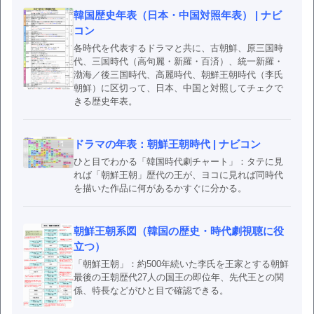
韓国歴史年表（日本・中国対照年表） | ナビ
コン
各時代を代表するドラマと共に、古朝鮮、原三国時
代、三国時代（高句麗・新羅・百済）、統一新羅・
渤海／後三国時代、高麗時代、朝鮮王朝時代（李氏
朝鮮）に区切って、日本、中国と対照してチェクで
きる歴史年表。
ドラマの年表：朝鮮王朝時代 | ナビコン
ひと目でわかる「韓国時代劇チャート」：タテに見
れば「朝鮮王朝」歴代の王が、ヨコに見れば同時代
を描いた作品に何があるかすぐに分かる。
朝鮮王朝系図（韓国の歴史・時代劇視聴に役
立つ）
「朝鮮王朝」：約500年続いた李氏を王家とする朝鮮
最後の王朝歴代27人の国王の即位年、先代王との関
係、特長などがひと目で確認できる。