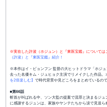
※実在した許浚（ホジュン）と『東医宝鑑』については
（許浚）と『東医宝鑑』紹介！
※本作はイ・ビョンフン 監督の大ヒットドラマ「ホジュン
去った名優キム・ジュヒョク主演でリメイクした作品。
を2倍楽しむ】
で時代背景や見どころをまとめているの
■第66話
斬首が叫ばれる中、ソン大監の提案で流罪と決まるジュ
に感謝するジュンは、家族やヤンテたちから涙で見送ら