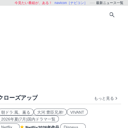
今見たい番組が、ある！
navicon［ナビコン］
最新ニュース一覧
クローズアップ
もっと見る
朝ドラ:風、薫る
大河:豊臣兄弟!
VIVANT
2026年夏(7月)国内ドラマ一覧
Netflix
Disney+
Netflix2026年作品