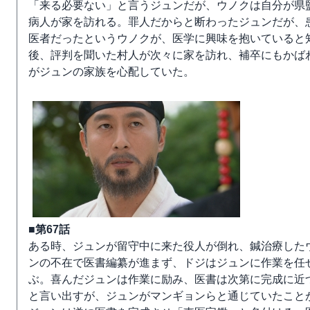
「来る必要ない」と言うジュンだが、ウノクは自分が県
病人が家を訪れる。罪人だからと断わったジュンだが、
医者だったというウノクが、医学に興味を抱いていると
後、評判を聞いた村人が次々に家を訪れ、補卒にもかば
がジュンの家族を心配していた。
■第67話
ある時、ジュンが留守中に来た役人が倒れ、鍼治療した
ンの不在で医書編纂が進まず、ドジはジュンに作業を任
ぶ。喜んだジュンは作業に励み、医書は次第に完成に近
と言い出すが、ジュンがマンギョンらと通じていたこと