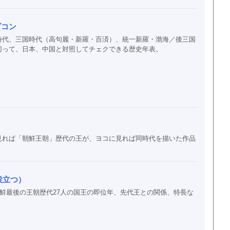
ビコン
時代、三国時代（高句麗・新羅・百済）、統一新羅・渤海／後三国
切って、日本、中国と対照してチェクできる歴史年表。
見れば「朝鮮王朝」歴代の王が、ヨコに見れば同時代を描いた作品
役立つ）
朝鮮最後の王朝歴代27人の国王の即位年、先代王との関係、特長な