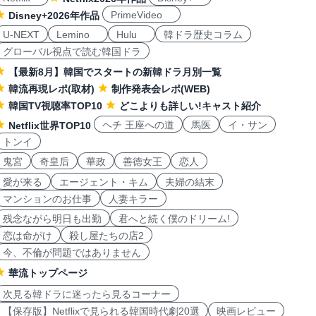
PrimeVideo
Disney+2026年作品
U-NEXT
Lemino
Hulu
韓ドラ歴史コラム
グローバル視点で読む韓国ドラ
【最新8月】韓国でスタートの新韓ドラ月別一覧
韓流再現レポ(取材)
制作発表会レポ(WEB)
韓国TV視聴率TOP10
どこよりも詳しい!キャスト紹介
ヘチ 王座への道
馬医
イ・サン
Netflix世界TOP10
トンイ
鬼宮
奇皇后
華政
善徳女王
恋人
愛が来る
エージェント・キム
夫婦の結末
マンションのお仕事
人妻キラー
残念ながら明日も出勤
君へと続く僕のドリーム!
恋は命がけ
殺し屋たちの店2
今、不倫が問題ではありません
華流トップページ
次見る韓ドラに迷ったら見るコーナー
【保存版】Netflixで見られる韓国時代劇20選
映画レビュー