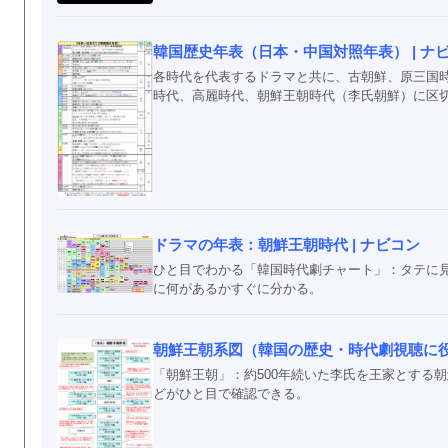
韓国歴史年表（日本・中国対照年表） | ナ
各時代を代表するドラマと共に、古朝鮮、原三国
時代、高麗時代、朝鮮王朝時代（李氏朝鮮）に区
ドラマの年表：朝鮮王朝時代 | ナビコン
ひと目でわかる「韓国時代劇チャート」：タテに
に何があるかすぐに分かる。
朝鮮王朝系図（韓国の歴史・時代劇視聴に
「朝鮮王朝」：約500年続いた李氏を王家とする
どがひと目で確認できる。