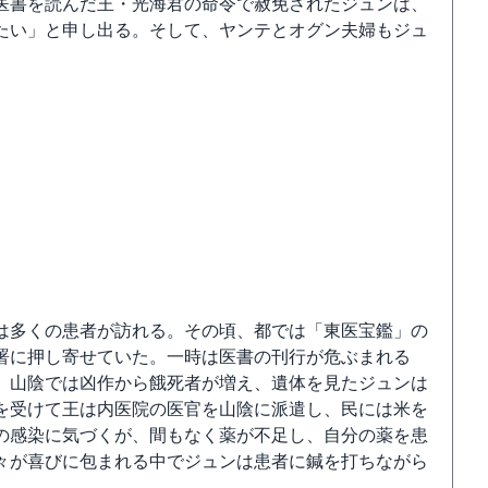
医書を読んだ王・光海君の命令で赦免されたジュンは、
たい」と申し出る。そして、ヤンテとオグン夫婦もジュ
は多くの患者が訪れる。その頃、都では「東医宝鑑」の
署に押し寄せていた。一時は医書の刊行が危ぶまれる
。山陰では凶作から餓死者が増え、遺体を見たジュンは
を受けて王は内医院の医官を山陰に派遣し、民には米を
の感染に気づくが、間もなく薬が不足し、自分の薬を患
々が喜びに包まれる中でジュンは患者に鍼を打ちながら