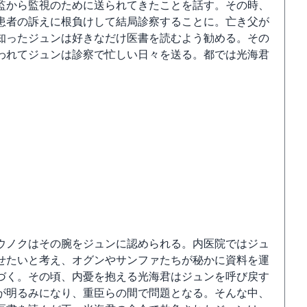
監から監視のために送られてきたことを話す。その時、
患者の訴えに根負けして結局診察することに。亡き父が
知ったジュンは好きなだけ医書を読むよう勧める。その
われてジュンは診察で忙しい日々を送る。都では光海君
ウノクはその腕をジュンに認められる。内医院ではジュ
せたいと考え、オグンやサンファたちが秘かに資料を運
づく。その頃、内憂を抱える光海君はジュンを呼び戻す
が明るみになり、重臣らの間で問題となる。そんな中、