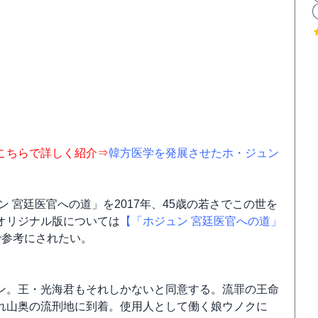
こちらで詳しく紹介⇒
韓方医学を発展させたホ・ジュン
 宮廷医官への道」を2017年、45歳の若さでこの世を
オリジナル版については
【「ホジュン 宮廷医官への道」
で参考にされたい。
ン。王・光海君もそれしかないと同意する。流罪の王命
れ山奥の流刑地に到着。使用人として働く娘ウノクに