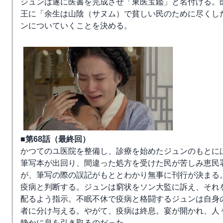
ジュンは遂に医書を完成させ「東医宝鑑」と名付ける。
王に「余生は山陰（サヌム）で貧しい民のために尽くし
ンについていくことを決める。
■第68話（最終回）
かつてのユ医院を整備し、診療を始めたジュンのもとに
筆写本が出回り、間違った処方を受けた民が苦しみ恵民
が、筆写の際の誤記がもととわかり無事に刊行が決まる
疫病と判断する。ジュンは窮状をソン大監に訴え、それ
配るよう指示。不眠不休で疫病と格闘するジュンは自身
者に分け与える。やがて、疫病は終息。宴が開かれ、人
静かに息を引き取るのだった。