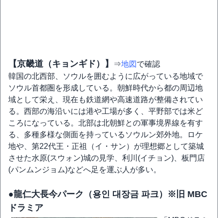
【京畿道（キョンギド）】
⇒
地図
で確認
韓国の北西部、ソウルを囲むように広がっている地域で
ソウル首都圏を形成している。朝鮮時代から都の周辺地
域として栄え、現在も鉄道網や高速道路が整備されてい
る。西部の海沿いには港や工場が多く、平野部では米ど
ころになっている。北部は北朝鮮との軍事境界線を有す
る、多種多様な側面を持っているソウルン郊外地。ロケ
地や、第22代王・正祖（イ・サン）が理想郷として築城
させた水原(スウォン)城の見学、利川(イチョン)、板門店
(パンムンジョム)などへ足を運ぶ人が多い。
●龍仁大長今パーク（용인 대장금 파크）※旧 MBC
ドラミア