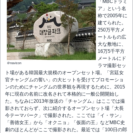
「MBCドラミ
ア」という名
称で2005年に
建てられた。
250万平方メ
ートルもの広
大な敷地に、
16万5千平方
メートルにド
＠navicon
ラマ撮影セッ
ト場がある韓国最大規模のオープンセット場。「宮廷女
官チャングムの誓い」の大ヒットを受けてプロモーショ
ンのためにチャングムの世界観を再現するために、2015
年に現在の名前に改名されて本格的に一般公開開始し
た。ちなみに2013年放送の「チャングム」はここでは撮
影されておらず、次に紹介するオープンセット場「大長
今テーマパーク」で撮影された。ここでは「イ・サン」
「善徳女王」から「オクニョ」「仮面の王」などMBC史
劇のほとんどがここで撮影された。最近では「100日の郎