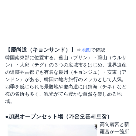
【慶尚道（キョンサンド）】
⇒
地図
で確認
韓国南東部に位置する。釜山（プサン）・蔚山（ウルサ
ン）・大邱（テグ）の３つの広域市をはじめ、世界遺産
の遺跡や古都でも有名な慶州（キョンジュ）・安東（ア
ンドン）がある、韓国の地方旅行のメッカとして人気。
四季を感じられる景勝地や慶尚道には鎮海（チネ）など
桜の名所も多く、観光がてら豊かな自然を楽しめる地
域。
●加恩オープンセット場（가은오픈세트장）
高句麗宮と新
羅宮が一箇所