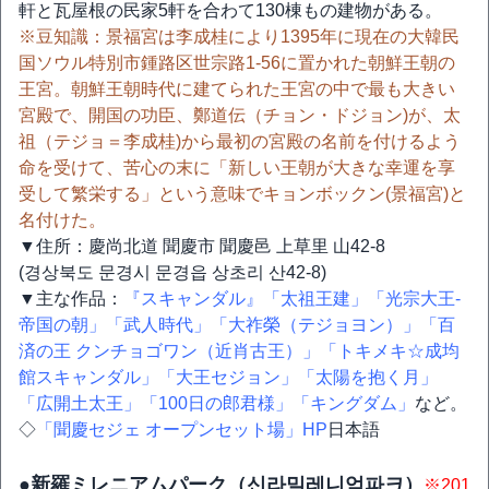
軒と瓦屋根の民家5軒を合わて130棟もの建物がある。
※豆知識：景福宮は李成桂により1395年に現在の大韓民
国ソウル特別市鍾路区世宗路1-56に置かれた朝鮮王朝の
王宮。朝鮮王朝時代に建てられた王宮の中で最も大きい
宮殿で、開国の功臣、鄭道伝（チョン・ドジョン)が、太
祖（テジョ＝李成桂)から最初の宮殿の名前を付けるよう
命を受けて、苦心の末に「新しい王朝が大きな幸運を享
受して繁栄する」という意味でキョンボックン(景福宮)と
名付けた。
▼住所：慶尚北道 聞慶市 聞慶邑 上草里 山42-8
(경상북도 문경시 문경읍 상초리 산42-8)
▼主な作品：
『スキャンダル』
「太祖王建」
「光宗大王‐
帝国の朝」
「武人時代」
「大祚榮（テジョヨン）」
「百
済の王 クンチョゴワン（近肖古王）」
「トキメキ☆成均
館スキャンダル」
「大王セジョン」
「太陽を抱く月」
「広開土太王」
「100日の郎君様」
「キングダム」
など。
◇
「聞慶セジェ オープンセット場」HP
日本語
●新羅ミレニアムパーク（신라밀레니엄파크）
※201