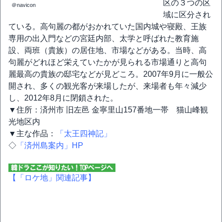
区の３つの区
＠navicon
域に区分され
ている。高句麗の都がおかれていた国内城や寝殿、王族
専用の出入門などの宮廷内部、太学と呼ばれた教育施
設、両班（貴族）の居住地、市場などがある。当時、高
句麗がどれほど栄えていたかが見られる市場通りと高句
麗最高の貴族の邸宅などが見どころ。2007年9月に一般公
開され、多くの観光客が来場したが、来場者も年々減少
し、2012年8月に閉鎖された。
▼住所：済州市 旧左邑 金寧里山157番地一帯 猫山峰観
光地区内
▼主な作品：
「太王四神記」
◇
「済州島案内」HP
【「ロケ地」関連記事】