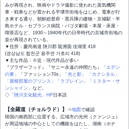
みが再現され、映画やドラマ撮影に使われた蒸気機関
車・戦車などが置かれる平壌市街地をはじめ、電車が行
き来する通り、朝鮮総督府・憲兵隊の建物・京城駅・半
島ホテル・セブランス病院・パゴダ劇場・本屋・床屋・
喫茶店など、1930～1940年代の日帝時代の京城市街地の
姿が再現されている。
▼住所：慶尚南道 陜川郡 龍洲面 佳湖里 418
(경상남도 합천군 용주면 가호리 418)
▼主な作品：※近・現代作品が多い
『ブラザーフッド』『サニー永遠の仲間たち』
「エデン
の東」
「ファッション70s」
「光と影」
「カクシタル」
「屋根部屋のプリンス」
「ラブレイン」
「ミスター・サ
ンシャイン」
など。
◇
「陜川文化観光」HP
日本語
【全羅道（チョルラド）】
⇒
地図
で確認
韓国の南西部に位置する。広域市の光州（クァンジュ）
が周辺地域の中心としての機能をはたし、湖南（ホナ