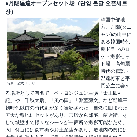
●丹陽温達オープンセット場（단양 온달 오픈세트
장）
韓国中部地
方、丹陽(タニ
ャン)の山中に
ある韓国時代
劇ドラマのロ
ケ・撮影セッ
ト場。高句麗
時代の伝説・
温達将軍と平
写真：公式HPより
岡公主に会え
る場所として有名で、ペ・ヨンジュン主演「太王四神
記」や「千秋太后」「風の国」「淵蓋蘇文」など朝鮮王
朝時代以前の時代劇が多く撮影された。自然に囲まれた
広大な敷地にセットがあり、宮殿から邸宅、商店街、そ
して城壁まで様々なシーンが一箇所で撮影可能なため。
入口付近には食堂街やお土産店があり、敷地内の奥には