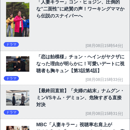
「人妻キラー」コン・ヒョジン、圧倒的
な“二面性”に絶賛の声！ワーキングママか
ら伝説のスナイパーへ
ドラマ
[08月08日15時54分]
「恋は飴模様」チョン・ヘインがヤクザに
なった理由が明らかに！可愛いデートに視
聴者も胸キュン【第3話第4話】
ドラマ
[08月08日15時33分]
【最終回直前】「夫婦の結末」ナムグン・
ミンVSキム・デミョン、危険すぎる直接
対決
ドラマ
[08月08日15時31分]
MBC「人妻キラー」視聴率右肩上が