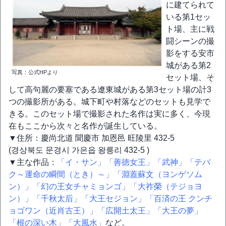
に建てられて
いる第1セッ
ト場、主に戦
闘シーンの撮
影をする安市
城がある第2
写真：公式HPより
セット場、そ
して高句麗の要塞である遼東城がある第3セット場の計3
つの撮影所がある。城下町や村落などのセットも見学で
きる。このセット場で撮影された名作は実に多く、今現
在もここから次々と名作が誕生している。
▼住所：慶尚北道 聞慶市 加恩邑 旺陵里 432-5
(경상북도 문경시 가은읍 왕릉리 432-5 )
▼主な作品：
「イ・サン」
「善徳女王」
「武神」
「テバ
ク～運命の瞬間（とき）～」
「淵蓋蘇文（ヨンゲソム
ン）」
「幻の王女チャミョンゴ」
「大祚榮（テジョヨ
ン）」
「千秋太后」
「大王セジョン」
「百済の王 クンチ
ョゴワン（近肖古王）」
「広開土太王」
「大王の夢」
「根の深い木」
「大風水」
など。