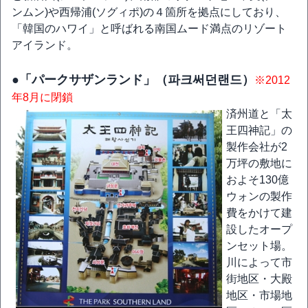
ンムン)や西帰浦(ソグィポ)の４箇所を拠点にしており、
「韓国のハワイ」と呼ばれる南国ムード満点のリゾート
アイランド。
●「パークサザンランド」（파크써던랜드）
※2012
年8月に閉鎖
済州道と「太
王四神記」の
製作会社が2
万坪の敷地に
およそ130億
ウォンの製作
費をかけて建
設したオープ
ンセット場。
川によって市
街地区・大殿
地区・市場地