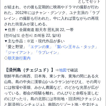
としてセット
が組まれ、その後も定期的に映画やドラマの撮影が行わ
れた。2012年にはチャン・グンソク、ユナ主演の「ラブ
レイン」の撮影も行われた。中に入れば昔ながらの再現
された街並みが楽しめる。
▼住所：全羅南道 順天市 照礼洞 22, 一帯
(전라남도 순천시 조례동 22, 일대)
▼主な作品：※近・現代作品が多い
「愛と野望」
「エデンの東」
「製パン王キム・タック」
「ジャイアント」
「ラブレイン」
◇
順天旅行案内
【済州島（チェジュド）】
⇒
地図
で確認
朝鮮半島の南西、日本海、東シナ海、黄海の間にある火
山島。島の中央に漢拏山(ハルラサン)がそびえ、その周り
には牧場や茶畑、みかん農園など、のどかな光景が広が
っている。都会の喧騒を離れ、のんびりと余暇を楽しむ
のにぴったり。島の北部には市街地・旧済州(クチェジュ)
と新済州(シンチェジュ)、南部のリゾート地・中文(チュ