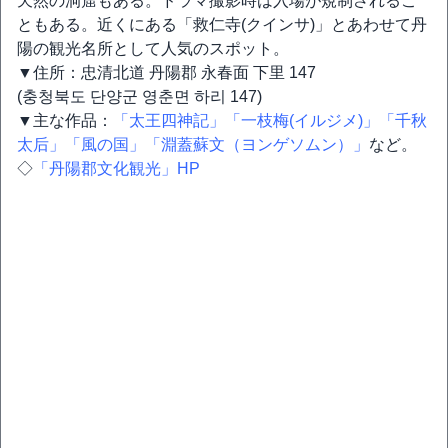
天然の洞窟もある。ドラマ撮影時は入場が規制されるこ
ともある。近くにある「救仁寺(クインサ)」とあわせて丹
陽の観光名所として人気のスポット。
▼住所：忠清北道 丹陽郡 永春面 下里 147
(충청북도 단양군 영춘면 하리 147)
▼主な作品：
「太王四神記」
「一枝梅(イルジメ)」
「千秋
太后」
「風の国」
「淵蓋蘇文（ヨンゲソムン）」
など。
◇
「丹陽郡文化観光」HP