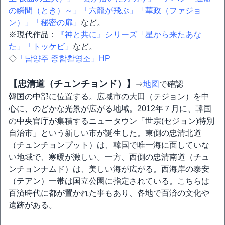
の瞬間（とき）～」
「六龍が飛ぶ」
「華政（ファジョ
ン）」
「秘密の扉」
など。
※現代作品：
『神と共に』シリーズ
「星から来たあな
た」
「トッケビ」
など。
◇
「남양주 종합촬영소」HP
【忠清道（チュンチョンド）】
⇒
地図
で確認
韓国の中部に位置する。広域市の大田（テジョン）を中
心に、のどかな光景が広がる地域。2012年７月に、韓国
の中央官庁が集積するニュータウン「世宗(セジョン)特別
自治市」という新しい市が誕生した。東側の忠清北道
（チュンチョンプット）は、韓国で唯一海に面していな
い地域で、寒暖が激しい。一方、西側の忠清南道（チュ
ンチョンナムド）は、美しい海が広がる。西海岸の泰安
（テアン）一帯は国立公園に指定されている。こちらは
百済時代に都が置かれた事もあり、各地で百済の文化や
遺跡がある。