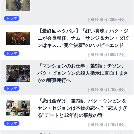
ドラマ
[08月08日20時04分]
【最終回ネタバレ】「紅い真珠」パク・ジ
ニが会長就任、ナム・サンジ＆カン・ダビ
ンはキス…“完全決着”のハッピーエンド
ドラマ
[08月08日19時12分]
「マンションのお仕事」第9話：チソン、
パク・ビョンウンの殺人指示に直面！まさ
かの警察連行へ
ドラマ
[08月08日17時58分]
「恋は命がけ」第7話、パク・ウンビン＆
ヤン・セジョンは本物の恋へ？ “恋人すぎ
る”デートと12年前の事故の謎
ドラマ
[08月08日17時19分]