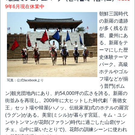
9年6月現在休業中
朝鮮三国時代
の新羅の遺跡
が多く残る古
都、慶州にあ
る、新羅をテ
ーマにした歴
史体験テーマ
パーク。高級
ホテルやゴル
フ場などが揃
写真：公式facebookより
う普門(ポム
ン)観光団地内にあり、約54,000坪の広さを誇る。新羅の
街並みを再現し、2009年に大ヒットした時代劇「善徳女
王」セット場や韓屋(ハノッ、伝統家屋)式のホテルの羅宮
(ラグン)がある。美室(ミシル)が暮らす宮廷、キム・ユシ
ンやトンマンが花郎(ファラン)時代に過ごした山砦(サン
チェ、山中に築いたとりで)、花郎の訓練シーンに使われ