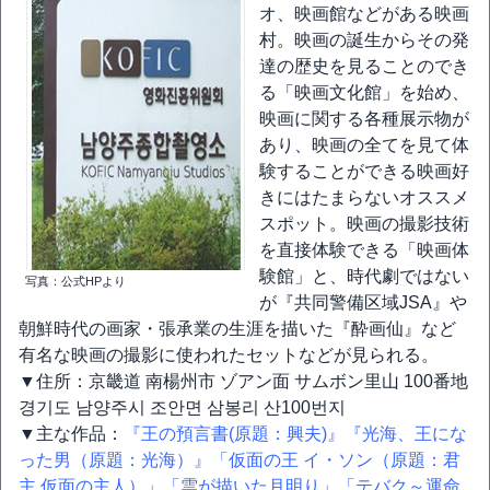
オ、映画館などがある映画
村。映画の誕生からその発
達の歴史を見ることのでき
る「映画文化館」を始め、
映画に関する各種展示物が
あり、映画の全てを見て体
験することができる映画好
きにはたまらないオススメ
スポット。映画の撮影技術
を直接体験できる「映画体
験館」と、時代劇ではない
写真：公式HPより
が『共同警備区域JSA』や
朝鮮時代の画家・張承業の生涯を描いた『酔画仙』など
有名な映画の撮影に使われたセットなどが見られる。
▼住所：京畿道 南楊州市 ゾアン面 サムボン里山 100番地
경기도 남양주시 조안면 삼봉리 산100번지
▼主な作品：
『王の預言書(原題：興夫)』
『光海、王にな
った男（原題：光海）』
「仮面の王 イ・ソン（原題：君
主 仮面の主人）」
「雲が描いた月明り」
「テバク～運命