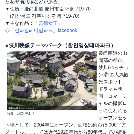
た花郎演武場などがある。
▼住所：慶尚北道 慶州市 薪坪洞 719-70
(경상북도 경주시 신평동 719-70)
▼主な作品：
「善徳女王」
◇
「신라밀레니엄파크」facebook
●陜川映像テーマパーク（합천영상테마파크）
慶尚南道の山
間部の都市、
陜川(ハッチョ
ン)郡の人気観
光スポット。
ドラマや映
画、コマーシ
ャルの撮影ロ
ケに使われる
写真：公式HPより
オープンセッ
ト場として、2004年にオープン、面積は約7万5,000平方
メートル。ここでは近代1920年代から80年代までの街並