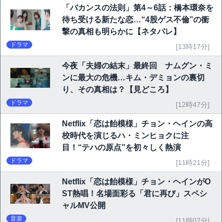
「バカンスの法則」第4～6話：橋本環奈を
待ち受ける新たな恋…“4股ゲス不倫”の衝
撃の真相も明らかに【ネタバレ】
ドラマ
[13時17分]
今夜「夫婦の結末」最終回 ナムグン・ミ
ンに最大の危機…キム・デミョンの裏切
り、その真相は？【見どころ】
ドラマ
[12時47分]
Netflix「恋は飴模様」チョン・ヘインの高
校時代を演じるハ・ミンヒョクに注
目！“テハの原点”を初々しく熱演
ドラマ
[11時21分]
Netflix「恋は飴模様」チョン・ヘインがO
ST熱唱！名場面彩る「君に再び」スペシ
ャルMV公開
音楽
[11時07分]