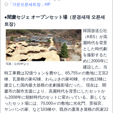
◇
「가은오픈세트장」HP
●聞慶セジェ オープンセット場（문경새재 오픈세
트장）
韓国放送公社
（KBS）が高
麗時代を背景
とした時代劇
を撮影するた
めに2000年に
写真：公式HPより
建設した。当
時工事費は32億ウォンを費やし、65,755㎡の敷地に王宮2
棟、瓦屋根の家42棟、わらぶきの家40棟、その他13棟に
建立した国内最大規模の史劇撮影場だった。 現在は、聞
慶市の製作支援により、高麗時代を背景にしたセットか
ら2008年に朝鮮時代のセットに変わっている。新しくな
ったセット場には、70,000㎡の敷地に光化門、景福宮、
ヤンバンの家、など103棟や、既存の藁葺き屋根の民家22