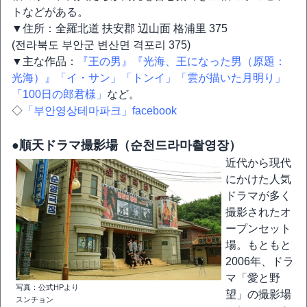
トなどがある。
▼住所：全羅北道 扶安郡 辺山面 格浦里 375
(전라북도 부안군 변산면 격포리 375)
▼主な作品：
『王の男』
『光海、王になった男（原題：
光海）』
「イ・サン」
「トンイ」
「雲が描いた月明り」
「100日の郎君様」
など。
◇
「부안영상테마파크」facebook
●順天ドラマ撮影場（순천드라마촬영장）
近代から現代
にかけた人気
ドラマが多く
撮影されたオ
ープンセット
場。もともと
2006年、ドラ
マ「愛と野
写真：公式HPより
望」の撮影場
スンチョン