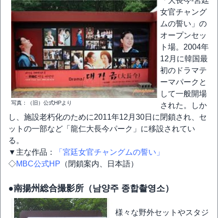
「大長今-宮廷
女官チャング
ムの誓い」の
オープンセッ
ト場。2004年
12月に韓国最
初のドラマテ
ーマパークと
して一般開場
写真：（旧）公式HPより
された。しか
し、施設老朽化のために2011年12月30日に閉鎖され、セ
ットの一部など「龍仁大長今パーク」に移設されてい
る。
▼主な作品：
「宮廷女官チャングムの誓い」
◇
MBC公式HP
（閉鎖案内、日本語）
●南揚州総合撮影所（남양주 종합촬영소）
様々な野外セットやスタジ