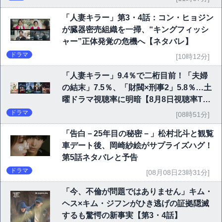
「人妻キラー」第3・4話：コン・ヒョジン
が臓器密売組織を一掃、“キングフィッシ
ャー”正体発覚の危機へ【ネタバレ】
ドラマ
[10時12分]
「人妻キラー」9.4％で二桁目前！「夫婦
の結末」7.5％、「財閥×刑事2」5.8％…土
曜ドラマ視聴率に明暗【8月8日視聴率TO
P10】
ドラマ
[08時51分]
「告白－25年目の秘密－」松村北斗と観覧
車デート後、岡崎紗絵がサプライズハグ！
第5話ネタバレと予告
ドラマ
[08月08日23時31分]
「今、不倫が問題ではありません」キム・
ヘス×キム・ジフンがひき逃げの証拠隠滅
するも驚愕の新事実【第3・4話】