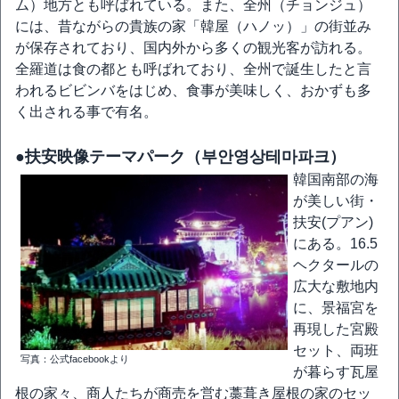
ム）地方とも呼ばれている。また、全州（チョンジュ）
には、昔ながらの貴族の家「韓屋（ハノッ）」の街並み
が保存されており、国内外から多くの観光客が訪れる。
全羅道は食の都とも呼ばれており、全州で誕生したと言
われるビビンバをはじめ、食事が美味しく、おかずも多
く出される事で有名。
●扶安映像テーマパーク（부안영상테마파크）
韓国南部の海
が美しい街・
扶安(プアン)
にある。16.5
ヘクタールの
広大な敷地内
に、景福宮を
再現した宮殿
セット、両班
写真：公式facebookより
が暮らす瓦屋
根の家々、商人たちが商売を営む藁葺き屋根の家のセッ