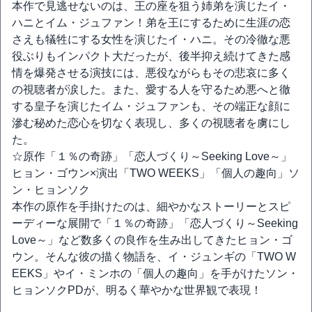
本作で見逃せないのは、王の座を狙う姉弟を演じたイ・
ハニとイム・ジュファン！弟を王にするために生涯の恋
さえも犠牲にする女性を演じたイ・ハニ。その冷徹な悪
役ぶりもインパクト大だったが、後半抑え続けてきた感
情を爆発させる演技には、悪役ながらもその悲哀に多く
の視聴者が涙した。また、愛する人を守るため悪へと徹
する皇子を演じたイム・ジュファンも、その端正な顔に
滲む秘めた恋心を切なく表現し、多くの視聴者を虜にし
た。
☆原作「１％の奇跡」「恋人づくり～Seeking Love～」
ヒョン・ゴウン×演出「TWO WEEKS」「個人の趣向」ソ
ン・ヒョンソク
本作の原作を手掛けたのは、細やかなストーリーとスピ
ーディーな展開で「１％の奇跡」「恋人づくり～Seeking
Love～」など数多くの良作を生み出してきたヒョン・ゴ
ウン。そんな彼の描く物語を、イ・ジュンギの「TWO W
EEKS」やイ・ミンホの「個人の趣向」を手がけたソン・
ヒョンソクPDが、明るく華やかな世界観で表現！