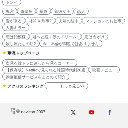
トンイ
鬼宮
奇皇后
華政
善徳女王
恋人
愛が来る
財閥 X 刑事2
夫婦の結末
マンションのお仕事
人妻キラー
恋は飴模様
君へと続く僕のドリーム!
恋は命がけ
殺し屋たちの店2
今、不倫が問題ではありません
華流トップページ
次見る韓ドラに迷ったら見るコーナー
【保存版】Netflixで見られる韓国時代劇20選
映画レビュー
動画配信サービスをまとめて紹介
もっと見る>>
アクセスランキング
navicon 2007