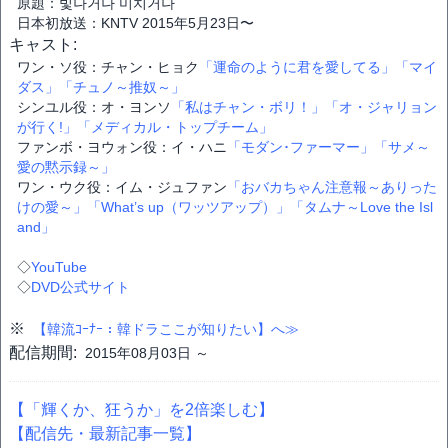
原題：빛나거나 미치거나
日本初放送：KNTV 2015年5月23日〜
キャスト:
ワン・ソ役：チャン・ヒョク
「運命のように君を愛してる」
「マイ
ダス」
「チュノ～推奴～」
シンユル役：オ・ヨンソ
「私はチャン・ボリ！」
「オ・ジャリョン
が行く!」
「メディカル・トップチーム」
ファンボ・ヨウォン役：イ・ハニ
「モダン･ファーマー」
「サメ～
愛の黙示録～」
ワン・ウク役：イム・ジュファン
「おバカちゃん注意報～ありった
けの愛～」
「What’s up（ワッツアップ）」
「タムナ～Love the Isl
and」
◇
YouTube
◇
DVD公式サイト
※
【韓流ｺｰﾅｰ：韓ドラここが知りたい】へ≫
配信期間:
2015年08月03日 ～
【「輝くか、狂うか」を2倍楽しむ】
【配信先・最新記事一覧】