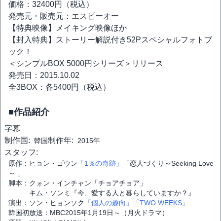
価格：32400円（税込）
発売元・販売元：エスピーオー
【特典映像】メイキング映像ほか
【封入特典】ストーリー解説付き52Pスペシャルフォトブ
ック！
＜シンプルBOX 5000円シリーズ＞リリース
発売日：2015.10.02
全3BOX：各5400円（税込）
■作品紹介
字幕
制作国:
制作年:
韓国
2015年
スタッフ:
原作：ヒョン・ゴウン
「1％の奇跡」
「恋人づくり～Seeking Love
～ 」
脚本：クォン・インチャン「チョアチョア」
キム・ソンミ『今、愛する人と暮らしていますか？』
演出：ソン・ヒョンソク
「個人の趣向」
「TWO WEEKS」
韓国初放送：MBC2015年1月19日～（月火ドラマ）