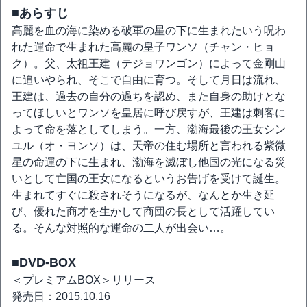
■あらすじ
高麗を血の海に染める破軍の星の下に生まれたいう呪わ
れた運命で生まれた高麗の皇子ワンソ（チャン・ヒョ
ク）。父、太祖王建（テジョワンゴン）によって金剛山
に追いやられ、そこで自由に育つ。そして月日は流れ、
王建は、過去の自分の過ちを認め、また自身の助けとな
ってほしいとワンソを皇居に呼び戻すが、王建は刺客に
よって命を落としてしまう。一方、渤海最後の王女シン
ユル（オ・ヨンソ）は、天帝の住む場所と言われる紫微
星の命運の下に生まれ、渤海を滅ぼし他国の光になる災
いとして亡国の王女になるというお告げを受けて誕生。
生まれてすぐに殺されそうになるが、なんとか生き延
び、優れた商才を生かして商団の長として活躍してい
る。そんな対照的な運命の二人が出会い…。
■DVD-BOX
＜プレミアムBOX＞リリース
発売日：2015.10.16