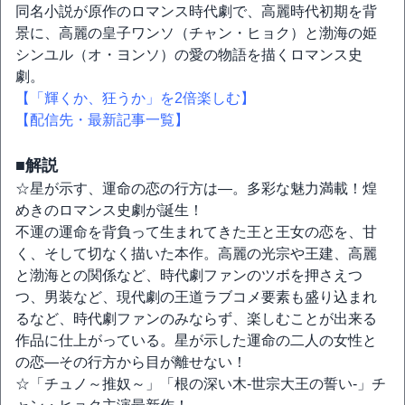
同名小説が原作のロマンス時代劇で、高麗時代初期を背
景に、高麗の皇子ワンソ（チャン・ヒョク）と渤海の姫
シンユル（オ・ヨンソ）の愛の物語を描くロマンス史
劇。
【「輝くか、狂うか」を2倍楽しむ】
【配信先・最新記事一覧】
■解説
☆星が示す、運命の恋の行方は―。多彩な魅力満載！煌
めきのロマンス史劇が誕生！
不運の運命を背負って生まれてきた王と王女の恋を、甘
く、そして切なく描いた本作。高麗の光宗や王建、高麗
と渤海との関係など、時代劇ファンのツボを押さえつ
つ、男装など、現代劇の王道ラブコメ要素も盛り込まれ
るなど、時代劇ファンのみならず、楽しむことが出来る
作品に仕上がっている。星が示した運命の二人の女性と
の恋―その行方から目が離せない！
☆「チュノ～推奴～」「根の深い木‐世宗大王の誓い‐」チ