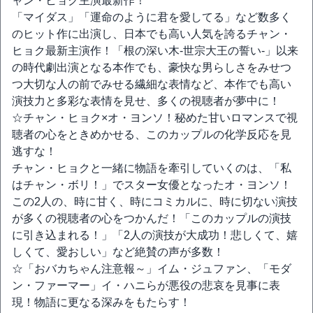
ャン・ヒョク主演最新作！
「マイダス」「運命のように君を愛してる」など数多く
のヒット作に出演し、日本でも高い人気を誇るチャン・
ヒョク最新主演作！「根の深い木‐世宗大王の誓い‐」以来
の時代劇出演となる本作でも、豪快な男らしさをみせつ
つ大切な人の前でみせる繊細な表情など、本作でも高い
演技力と多彩な表情を見せ、多くの視聴者が夢中に！
☆チャン・ヒョク×オ・ヨンソ！秘めた甘いロマンスで視
聴者の心をときめかせる、このカップルの化学反応を見
逃すな！
チャン・ヒョクと一緒に物語を牽引していくのは、「私
はチャン・ボリ！」でスター女優となったオ・ヨンソ！
この2人の、時に甘く、時にコミカルに、時に切ない演技
が多くの視聴者の心をつかんだ！「このカップルの演技
に引き込まれる！」「2人の演技が大成功！悲しくて、嬉
しくて、愛おしい」など絶賛の声が多数！
☆「おバカちゃん注意報～」イム・ジュファン、「モダ
ン・ファーマー」イ・ハニらが悪役の悲哀を見事に表
現！物語に更なる深みをもたらす！