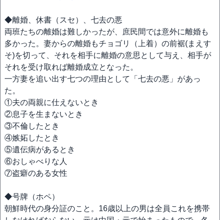
◆離婚、休書（スセ）、七去の悪
両班たちの離婚は難しかったが、庶民間では意外に離婚も
多かった。妻からの離婚もチョゴリ（上着）の前裾(まえす
そ)を切って、それを相手に離婚の意思として与え、相手が
それを受け取れば離婚成立となった。
一方妻を追い出す七つの理由として「七去の悪」があっ
た。
①夫の両親に仕えないとき
②息子を生まないとき
③不倫したとき
④嫉妬したとき
⑤遺伝病があるとき
⑥おしゃべりな人
⑦盗癖のある女性
◆号牌（ホペ）
朝鮮時代の身分証のこと。16歳以上の男は全員これを携帯