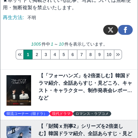
★本サイトで掲載されている記事、写真については無断使
用・無断複製を禁止いたします。
再生方法:
不明
1005
件中
1
～
10
件を表示しています。
1
2
3
4
5
6
7
8
9
10
【「フォーハンズ」を2倍楽しむ】韓国ド
ラマ紹介、全話あらすじ・見どころ、キャ
スト・キャラクター、制作発表会レポート
など
韓流コーナー（韓ドラ）
現代ドラマ
ロマンス・ラブコメ
【「財閥 x 刑事2」シリーズを2倍楽し
む】韓国ドラマ紹介、全話あらすじ・見ど