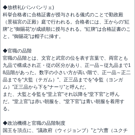
◆放榜礼(パンバンリェ)
科挙合格者に合格証書が授与される儀式のことで勤政殿
（景福宮の正殿）庭で行われる。合格者には、王からの“紅
牌”と“御賜花”が成績順に授与される。“紅牌”は合格証書のこ
と。“御賜花”は帽子に挿す。
◆官職の品階
官職の品階とは、文官と武官の位を表す言葉で、両官とも
九品で構成され正・従の区分があり、正一品～従九品まで1
8品階があった。数字の小さい方が高い階で、正一品～正二
品までを“大監（テガム）”、正三品までを“令監（ヨンガ
ム）”正三品から下を“ナーリ”と呼んだ。
また、大監と令監を“堂上官”それ以降を“堂下官”と呼ん
だ。“堂上官”は赤い朝服を、“堂下官”は青い朝服を着用す
る。
◆政治機構と官職の品階制度
国王を頂点に、“議政府（ウィジョンブ）”と“六曹（ユクチ