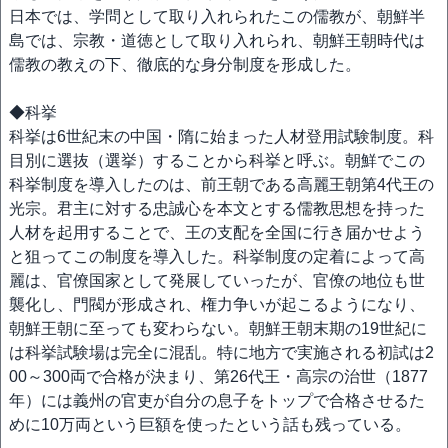
日本では、学問として取り入れられたこの儒教が、朝鮮半
島では、宗教・道徳として取り入れられ、朝鮮王朝時代は
儒教の教えの下、徹底的な身分制度を形成した。
◆科挙
科挙は6世紀末の中国・隋に始まった人材登用試験制度。科
目別に選抜（選挙）することから科挙と呼ぶ。朝鮮でこの
科挙制度を導入したのは、前王朝である高麗王朝第4代王の
光宗。君主に対する忠誠心を本文とする儒教思想を持った
人材を起用することで、王の支配を全国に行き届かせよう
と狙ってこの制度を導入した。科挙制度の定着によって高
麗は、官僚国家として発展していったが、官僚の地位も世
襲化し、門閥が形成され、権力争いが起こるようになり、
朝鮮王朝に至っても変わらない。朝鮮王朝末期の19世紀に
は科挙試験場は完全に混乱。特に地方で実施さ​​れる初試は2
00～300両で合格が決まり、第26代王・高宗の治世（1877
年）には義州の官吏が自分の息子をトップで合格させるた
めに10万両という巨額を使ったという話も残っている。