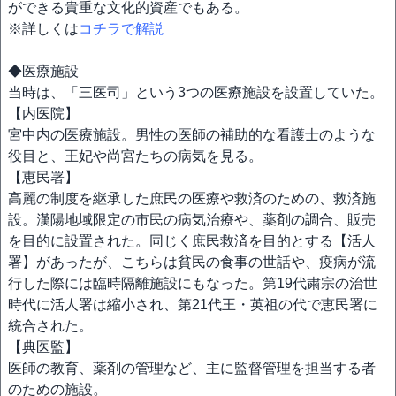
ができる貴重な文化的資産でもある。
※詳しくは
コチラで解説
◆医療施設
当時は、「三医司」という3つの医療施設を設置していた。
【内医院】
宮中内の医療施設。男性の医師の補助的な看護士のような
役目と、王妃や尚宮たちの病気を見る。
【恵民署】
高麗の制度を継承した庶民の医療や救済のための、救済施
設。漢陽地域限定の市民の病気治療や、薬剤の調合、販売
を目的に設置された。同じく庶民救済を目的とする【活人
署】があったが、こちらは貧民の食事の世話や、疫病が流
行した際には臨時隔離施設にもなった。第19代粛宗の治世
時代に活人署は縮小され、第21代王・英祖の代で恵民署に
統合された。
【典医監】
医師の教育、薬剤の管理など、主に監督管理を担当する者
のための施設。