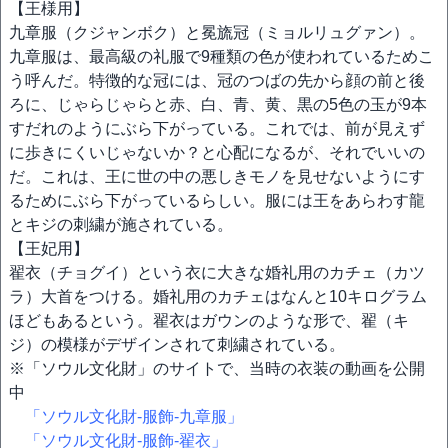
【王様用】
九章服（クジャンボク）と冕旒冠（ミョルリュグァン）。
九章服は、最高級の礼服で9種類の色が使われているためこ
う呼んだ。特徴的な冠には、冠のつばの先から顔の前と後
ろに、じゃらじゃらと赤、白、青、黄、黒の5色の玉が9本
すだれのようにぶら下がっている。これでは、前が見えず
に歩きにくいじゃないか？と心配になるが、それでいいの
だ。これは、王に世の中の悪しきモノを見せないようにす
るためにぶら下がっているらしい。服には王をあらわす龍
とキジの刺繍が施されている。
【王妃用】
翟衣（チョグイ）という衣に大きな婚礼用のカチェ（カツ
ラ）大首をつける。婚礼用のカチェはなんと10キログラム
ほどもあるという。翟衣はガウンのような形で、翟（キ
ジ）の模様がデザインされて刺繍されている。
※「ソウル文化財」のサイトで、当時の衣装の動画を公開
中
「ソウル文化財-服飾-九章服」
「ソウル文化財-服飾-翟衣」