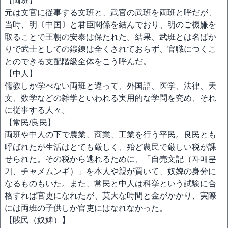
【両班】
元は文官に従事する文班と、武官の武班を両班と呼だが、
当時、明〔中国〕と君臣関係を結んでおり、明のご機嫌を
取ることで王朝の安泰は保たれた。結果、武班とは名ばか
りで武士としての鍛錬は全くされておらず、官職につくこ
とのできる支配階級全体をこう呼んだ。
【中人】
儒教しか学べない両班と違って、外国語、医学、法律、天
文、数学などの雑学といわれる実用的な学問を究め、それ
に従事する人々。
【常民/良民】
両班や中人の下で農業、商業、工業を行う平民。良民とも
呼ばれたが生活はとても厳しく、殆ど農民で厳しい税が課
せられた。その税から逃れるために、「自売文記（자매문
기、チャメムンギ）」を本人や親が買いて、奴婢の身分に
なるものもいた。また、常民と中人は科挙という試験に合
格すれば官吏になれたが、莫大な時間と金がかかり、実際
には両班の子供しか官吏にはなれなかった。
【賎民（奴婢）】