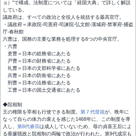
ョ）”で構成。法制度については「経国大典」で詳しく解説
している。
議政府は、すべての政治と全役人を統括する最高官庁。
・議政府＝承政院-司憲府-司諫院-弘文館-漢城府-禁軍府-捕盗
庁-春秋館
六曹は、国務の主要な業務を処理する6つの中央官庁。
・六曹
吏曹＝日本の総務省にあたる
戸曹＝日本の財務省にあたる
礼曹＝日本の文部科学省にあたる
兵曹＝日本の防衛省にあたる
刑曹＝日本の法務省にあたる
工曹＝日本の国土交通省にあたる
◆院相制
王の権限を宰相も行使できる制度。
第７代世祖
が、晩年に
なって自らの体力の衰えを感じた1468年に、この制度を導
入し、
第8代睿宗
は成人していないため、母の貞喜王后によ
る垂簾聴政と院相制の両輪で政治が行われた。第9代成宗も