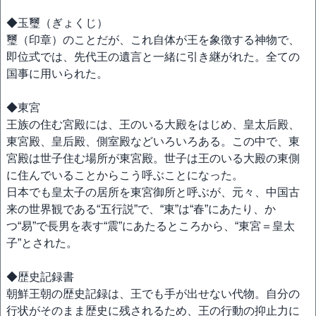
◆玉璽（ぎょくじ）
璽（印章）のことだが、これ自体が王を象徴する神物で、
即位式では、先代王の遺言と一緒に引き継がれた。全ての
国事に用いられた。
◆東宮
王族の住む宮殿には、王のいる大殿をはじめ、皇太后殿、
東宮殿、皇后殿、側室殿などいろいろある。この中で、東
宮殿は世子住む場所が東宮殿。世子は王のいる大殿の東側
に住んでいることからこう呼ぶことになった。
日本でも皇太子の居所を東宮御所と呼ぶが、元々、中国古
来の世界観である“五行説”で、“東”は“春”にあたり、か
つ“易”で長男を表す“震”にあたるところから、“東宮＝皇太
子”とされた。
◆歴史記録書
朝鮮王朝の歴史記録は、王でも手が出せない代物。自分の
行状がそのまま歴史に残されるため、王の行動の抑止力に