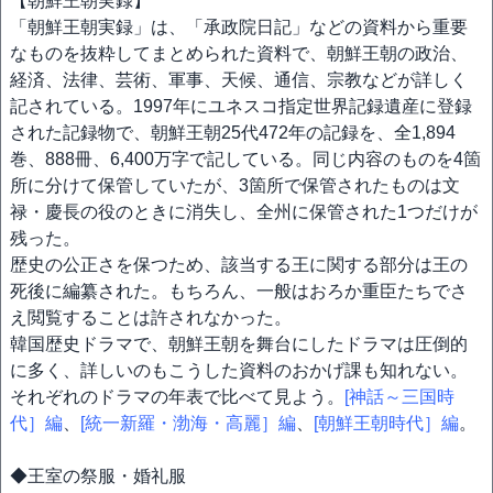
【朝鮮王朝実録】
「朝鮮王朝実録」は、「承政院日記」などの資料から重要
なものを抜粋してまとめられた資料で、朝鮮王朝の政治、
経済、法律、芸術、軍事、天候、通信、宗教などが詳しく
記されている。1997年にユネスコ指定世界記録遺産に登録
された記録物で、朝鮮王朝25代472年の記録を、全1,894
巻、888冊、6,400万字で記している。同じ内容のものを4箇
所に分けて保管していたが、3箇所で保管されたものは文
禄・慶長の役のときに消失し、全州に保管された1つだけが
残った。
歴史の公正さを保つため、該当する王に関する部分は王の
死後に編纂された。もちろん、一般はおろか重臣たちでさ
え閲覧することは許されなかった。
韓国歴史ドラマで、朝鮮王朝を舞台にしたドラマは圧倒的
に多く、詳しいのもこうした資料のおかげ課も知れない。
それぞれのドラマの年表で比べて見よう。
[神話～三国時
代］編
、
[統一新羅・渤海・高麗］編
、
[朝鮮王朝時代］編
。
◆王室の祭服・婚礼服