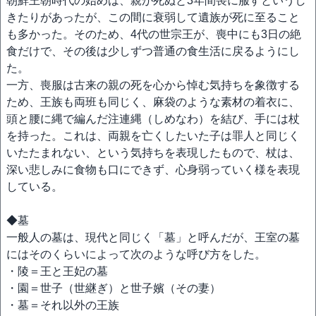
朝鮮王朝時代の始めは、親が死ぬと3年間喪に服すというし
きたりがあったが、この間に衰弱して遺族が死に至ること
も多かった。そのため、4代の世宗王が、喪中にも3日の絶
食だけで、その後は少しずつ普通の食生活に戻るようにし
た。
一方、喪服は古来の親の死を心から悼む気持ちを象徴する
ため、王族も両班も同じく、麻袋のような素材の着衣に、
頭と腰に縄で編んだ注連縄（しめなわ）を結び、手には杖
を持った。これは、両親を亡くしたいた子は罪人と同じく
いたたまれない、という気持ちを表現したもので、杖は、
深い悲しみに食物も口にできず、心身弱っていく様を表現
している。
◆墓
一般人の墓は、現代と同じく「墓」と呼んだが、王室の墓
にはそのくらいによって次のような呼び方をした。
・陵＝王と王妃の墓
・園＝世子（世継ぎ）と世子嬪（その妻）
・墓＝それ以外の王族