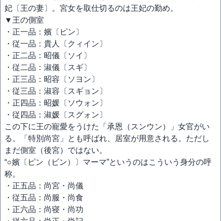
妃〔王の妻〕。宮女を取仕切るのは王妃の勤め。
▼王の側室
・正一品：嬪〔ピン〕
・従一品：貴人〔クィイン〕
・正二品：昭儀〔ソイ〕
・従二品：淑儀〔スギ〕
・正三品：昭容〔ソヨン〕
・従三品：淑容〔スギョン〕
・正四品：昭媛〔ソウォン〕
・従四品：淑媛〔スグォン〕
この下に王の寵愛をうけた「承恩（スンウン）」女官がい
る。「特別尚宮」とも呼ばれ、居室が用意される。ただし
まだ側室（後宮）ではない。
“○嬪〔ピン（ビン）〕マーマ”というのはこういう身分の呼
称。
・正五品：尚宮・尚儀
・従五品：尚服・尚食
・正六品：尚寝・尚功