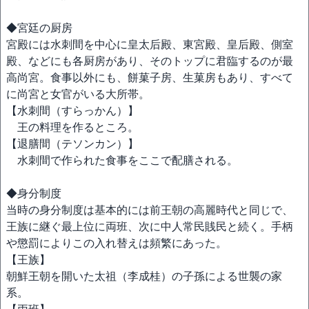
◆宮廷の厨房
宮殿には水刺間を中心に皇太后殿、東宮殿、皇后殿、側室
殿、などにも各厨房があり、そのトップに君臨するのが最
高尚宮。食事以外にも、餅菓子房、生菓房もあり、すべて
に尚宮と女官がいる大所帯。
【水刺間（すらっかん）】
王の料理を作るところ。
【退膳間（テソンカン）】
水刺間で作られた食事をここで配膳される。
◆身分制度
当時の身分制度は基本的には前王朝の高麗時代と同じで、
王族に継ぐ最上位に両班、次に中人常民賎民と続く。手柄
や懲罰によりこの入れ替えは頻繁にあった。
【王族】
朝鮮王朝を開いた太祖（李成桂）の子孫による世襲の家
系。