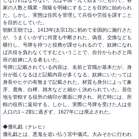
しなければならない。元は中国・元で始まったもので、各
家の人数と職業・階級を明確にすることを目的に始められ
た。しかし、実態は住民を管理して兵役や労役を課すこと
を目的としていた。
朝鮮王朝では、1413年(太宗13)に初めて全国的に施行さた
が、うまくいかずに何度も中断された。偽造、交換なども
横行し、号牌を持つと役務が課せられるので、奴婢になれ
ば兵役を負わなくてすむということで、自分からわざと両
班の奴婢に入る者もいた。
号牌に記載されている内容は、名前と官職が基本だが、身
分が低くなるほど記載内容が多くなる。奴婢にいたっては
身長やヒゲの有無まで記載された。材質も身分によって象
牙、鹿角、白樺、雑木などと細かく決められていた。居住
地を管轄する役所の烙印が裏面に押され、死亡時には、所
轄の役所に返却する。しかし、実際に号牌を受けた人は全
人口の1～2割に過ぎず、1627年には廃止された。
◆儺礼戯（ナレヒ）
儺礼戯とは、悪鬼を追い払う宮中儀式。大みそかに行われ