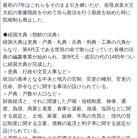
最初の7年はこれらをそのまま引き継いだが、祖母貞喜大王
大妃の垂簾聴政をやめて自ら政治を行う親政を始めた時に
院相制も廃止した。
◆経国大典（朝鮮の法典）
経国大典は吏典・戸典・礼典・兵典・刑典・工典の六典か
らなり、第4代王である世祖の命で散らばっていた各種の法
典の編纂事業が始められ、第9代王・成宗の代の1485年つい
に経国大典が完成した。
＜吏典：行政や文官人事など＞
統治の基本となる中央と地方の官制、官吏の種別、官吏の
任命、辞令などに関する事項が設けられている。
＜戸典：戸数や人口など＞
財政経済と、それに関連した戸籍・祖税制度、禄俸、通
貨、負債、商業と蚕業、倉庫と還穀、漁場、塩田などに関
する規定と、土地、家屋、奴婢、牛馬の売買と、現代の登
記制度に関する立案、債務の返済と利子率に関する規定が
設けられている。