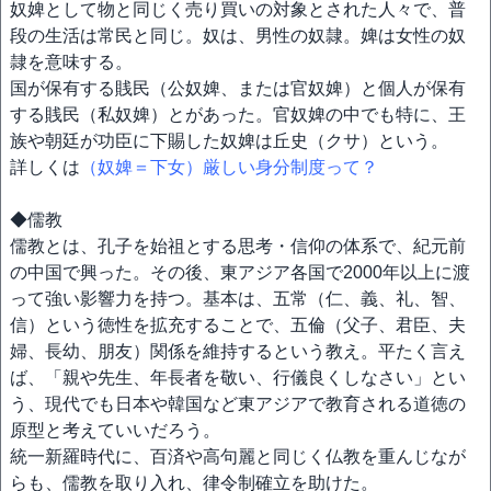
奴婢として物と同じく売り買いの対象とされた人々で、普
段の生活は常民と同じ。奴は、男性の奴隷。婢は女性の奴
隷を意味する。
国が保有する賎民（公奴婢、または官奴婢）と個人が保有
する賎民（私奴婢）とがあった。官奴婢の中でも特に、王
族や朝廷が功臣に下賜した奴婢は丘史（クサ）という。
詳しくは
（奴婢＝下女）厳しい身分制度って？
◆儒教
儒教とは、孔子を始祖とする思考・信仰の体系で、紀元前
の中国で興った。その後、東アジア各国で2000年以上に渡
って強い影響力を持つ。基本は、五常（仁、義、礼、智、
信）という徳性を拡充することで、五倫（父子、君臣、夫
婦、長幼、朋友）関係を維持するという教え。平たく言え
ば、「親や先生、年長者を敬い、行儀良くしなさい」とい
う、現代でも日本や韓国など東アジアで教育される道徳の
原型と考えていいだろう。
統一新羅時代に、百済や高句麗と同じく仏教を重んじなが
らも、儒教を取り入れ、律令制確立を助けた。