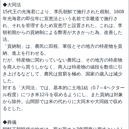
◆大同法
15代王の光海君により、李氏朝鮮で施行された税制。1608
年光海君の即位年に宣恵法という名前で京畿道で施行さ
れ、それを管理するため宣恵庁と設置された。これは、李
朝初期からの貢納制による弊害が大きかった為、改善した
法。
「貢納制」は、農民に田税、軍役とその地方の特産物を貢
納、進上を行わせる。
だが、特産物に関わっていない農民は、その地方の特産物
を商人から買うしかなく、商人は特産物の値段を数倍に引
き上げるなどして、農民は貧窮を極め、国家の歳入は減少
した。
対する「大同法」では、基本的に土地1結（0.7～4ヘクター
ル程度）につき米12斗を収めるようにし、また貢納は対象
から除外。山間部では米の代わりに大同木や大同銭で収め
るとした。
◆葬儀