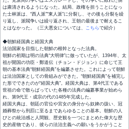
た。党派間の争いはエスカレートし、その争いに敗れた側
は粛清されるようになった。結局、政権を担うことになっ
た士林派は、“西人派”“東人派”に分裂し、その後も分裂を繰
り返し、派閥争いは繰り返され、王朝の最後まで耐えるこ
とはなかった。（三大悪女については、
こちら
で紹介）
◆朝鮮経国典と経国大典
法治国家を目指した朝鮮の根幹となった法典。
朝鮮の初期は明の法典“大明律”に倣っていたが、1394年、太
祖が開国の功臣・鄭道伝（チョン・ドジョン）に命じて王
朝の基本法典“朝鮮経国典”を編纂させた。これによって朝鮮
は法治国家としての骨組みができた。“朝鮮経国典”を補完し
た形でできたのが“経国大典”。経国大典は、第4代王である
世祖の命で散らばっていた各種の法典の編纂事業が始めら
れ、第9代王・成宗の代の1485年完成した。
経国大典は、朝廷の官位や宮女の身分から奴婢の扱い、冠
婚葬祭から刑罰に至るまであらゆることの基本。朝鮮の人
びとの統治感と人間観、歴史観を一つにまとめた偉大な歴
史的産物であり、彼らの法治主義への願いをうかがうこと