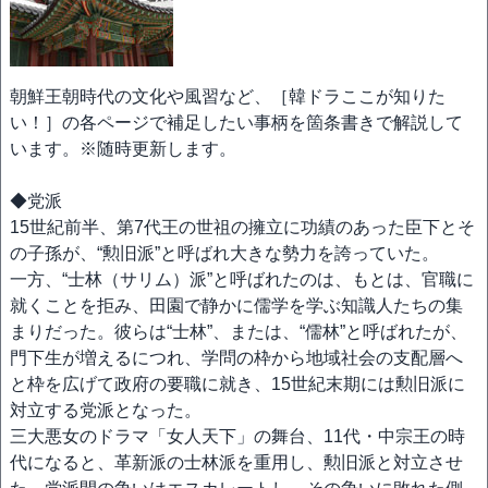
朝鮮王朝時代の文化や風習など、［韓ドラここが知りた
い！］の各ページで補足したい事柄を箇条書きで解説して
います。※随時更新します。
◆党派
15世紀前半、第7代王の世祖の擁立に功績のあった臣下とそ
の子孫が、“勲旧派”と呼ばれ大きな勢力を誇っていた。
一方、“士林（サリム）派”と呼ばれたのは、もとは、官職に
就くことを拒み、田園で静かに儒学を学ぶ知識人たちの集
まりだった。彼らは“士林”、または、“儒林”と呼ばれたが、
門下生が増えるにつれ、学問の枠から地域社会の支配層へ
と枠を広げて政府の要職に就き、15世紀末期には勲旧派に
対立する党派となった。
三大悪女のドラマ「女人天下」の舞台、11代・中宗王の時
代になると、革新派の士林派を重用し、勲旧派と対立させ