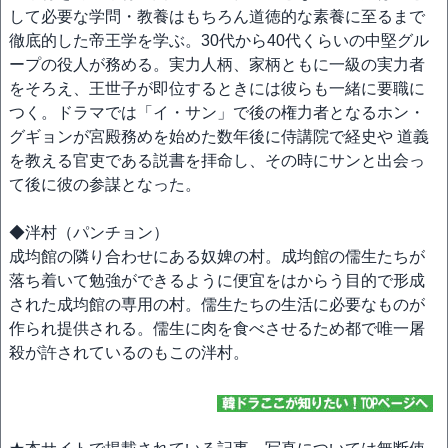
して必要な学問・教養はもちろん道徳的な素養に至るまで
徹底的した帝王学を学ぶ。30代から40代くらいの中堅グル
ープの役人が務める。実力人柄、家柄ともに一級の実力者
をそろえ、王世子が即位するときには彼らも一緒に要職に
つく。ドラマでは「イ・サン」で後の権力者となるホン・
グギョンが宮殿務めを始めた数年後に侍講院で経史や 道義
を教える官吏である説書を拝命し、その時にサンと出会っ
て後に彼の参謀となった。
◆泮村（パンチョン）
成均館の隣り合わせにある奴婢の村。成均館の儒生たちが
落ち着いて勉強ができるように便宜をはからう目的で形成
された成均館の専用の村。儒生たちの生活に必要なものが
作られ提供される。儒生に肉を食べさせるため都で唯一屠
殺が許されているのもこの泮村。