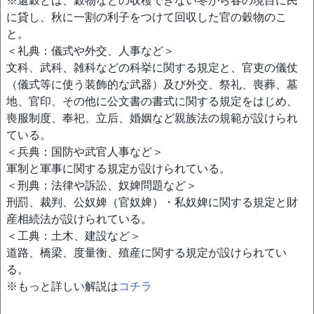
※還穀とは、穀物などの収穫できない冬から春の境目に民
に貸し、秋に一割の利子をつけて回収した官の穀物のこ
と。
＜礼典：儀式や外交、人事など＞
文科、武科、雑科などの科挙に関する規定と、官吏の儀仗
（儀式等に使う装飾的な武器）及び外交、祭礼、喪葬、墓
地、官印、その他に公文書の書式に関する規定をはじめ、
喪服制度、奉祀、立后、婚姻など親族法の規範が設けられ
ている。
＜兵典：国防や武官人事など＞
軍制と軍事に関する規定が設けられている。
＜刑典：法律や訴訟、奴婢問題など＞
刑罰、裁判、公奴婢（官奴婢）・私奴婢に関する規定と財
産相続法が設けられている。
＜工典：土木、建設など＞
道路、橋梁、度量衡、殖産に関する規定が設けられてい
る。
※もっと詳しい解説は
コチラ