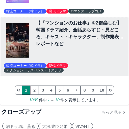
韓流コーナー（韓ドラ）
現代ドラマ
ロマンス・ラブコメ
【「マンションのお仕事」を2倍楽しむ】
韓国ドラマ紹介、全話あらすじ・見どこ
ろ、キャスト・キャラクター、制作発表会
レポートなど
韓流コーナー（韓ドラ）
現代ドラマ
アクション・サスペンス・ミステリ
1
2
3
4
5
6
7
8
9
10
1005
件中
1
～
10
件を表示しています。
クローズアップ
もっと見る
朝ドラ:風、薫る
大河:豊臣兄弟!
VIVANT