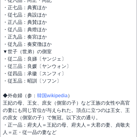
・従六品：尚正・尚記
・正七品：典賓ほか
・従七品：典設ほか
・正八品：典賛ほか
・従八品：典燈ほか
・正九品：奏宮ほか
・従九品：奏変徴ほか
▼世子（世弟）の側室
・従二品：良娣〔ヤンジェ〕
・従三品：良媛〔ヤンウォン〕
・従四品：承徽〔スンフィ〕
・従五品：昭訓〔ソフン〕
◆外命婦（参：
韓国wikipedia
）
王妃の母、王女、庶女（側室の子）など王族の女性や高官
の妻にも同じ官位が与えられた。頂点に立つのは王女、王
の庶女（側室の子）で無冠。以下次の通り。
・正一品：府夫人＝王妃の母、府夫人＝大君の妻、貞敬夫
人＝正・従一品の妻など