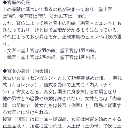
◆官職の公服
上の品階に基づいて着衣の色が決まっており、堂上官
は“赤”、堂下官は“青”。それ以下は、“緑”。
また、官位によって胸と背中の刺繍（胸背＝ヒュンベ）も
異なっており、ひと目で品階が分かるようになっている。
時代によって多少異なるが、王朝末期のヒュンベは次の通
り。
・文官＝堂上官は2羽の鶴、堂下官は1羽の鶴。
・武官＝堂上官は2匹の虎、堂下官は1匹の虎。
◆宮女の身分（内命婦）
見習い女官（センガクシ）として15年間務めた後、「笄礼
式（キョレシク）」儀式を受けて正式に「内人（ナイ
ン）」宮女となる。宮女は国王に身を捧げる立場となり、
他の男性との恋愛や結婚は許されない。女性たちは「内命
婦」の所轄で、彼女たちは後宮（側室）と、職務に従事す
る女官とに分けられる。
後宮（側室）は正一品～従四品、女官は尚宮を始めとする
正五品以下。頂点に立つのは、大王妃〔王の母〕で次に王