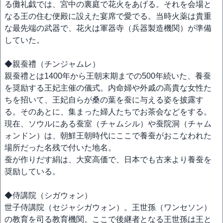
る儺礼戯では、宮中の裏庭で花火をあげる。それを会場と
なる王の住む便殿に設えた宴席で愛でる。当時火薬は貴重
な最先端の武器で、花火は軍器寺（兵器製造機関）が準備
していた。
◆親蚕禮（チンジャムレ）
親蚕禮とは1400年から王朝末期までの500年続いた、養蚕
を奨励する王妃主催の儀式。内命婦や外戚の高貴な女性た
ちを招いて、王妃自らが桑の葉を蚕に与える姿を披露す
る。そのあとに、集まった婦人たちでお茶会などをする。
現在、ソウルにある蚕室（チャムシル）や蚕院洞（チャム
ォンドン）は、朝鮮王朝時代にここで養蚕がおこなわれた
場所だった名残で付いた地名。
蚕が作りだす絹は、大変高価で、日本でも古来より養蚕を
奨励している。
◆侍講院（シガウォン）
世子侍講院（セジャシガウォン）。王世孫（ワンセソン）
の教育を司る教育機関。ここで後継者となる王世孫は王と