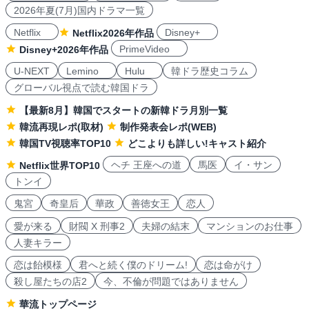
2026年夏(7月)国内ドラマ一覧
Netflix
Disney+
Netflix2026年作品
PrimeVideo
Disney+2026年作品
U-NEXT
Lemino
Hulu
韓ドラ歴史コラム
グローバル視点で読む韓国ドラ
【最新8月】韓国でスタートの新韓ドラ月別一覧
韓流再現レポ(取材)
制作発表会レポ(WEB)
韓国TV視聴率TOP10
どこよりも詳しい!キャスト紹介
ヘチ 王座への道
馬医
イ・サン
Netflix世界TOP10
トンイ
鬼宮
奇皇后
華政
善徳女王
恋人
愛が来る
財閥 X 刑事2
夫婦の結末
マンションのお仕事
人妻キラー
恋は飴模様
君へと続く僕のドリーム!
恋は命がけ
殺し屋たちの店2
今、不倫が問題ではありません
華流トップページ