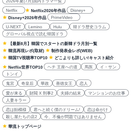
2026年夏(7月)国内ドラマ一覧
Netflix
Disney+
Netflix2026年作品
PrimeVideo
Disney+2026年作品
U-NEXT
Lemino
Hulu
韓ドラ歴史コラム
グローバル視点で読む韓国ドラ
【最新8月】韓国でスタートの新韓ドラ月別一覧
韓流再現レポ(取材)
制作発表会レポ(WEB)
韓国TV視聴率TOP10
どこよりも詳しい!キャスト紹介
ヘチ 王座への道
馬医
イ・サン
Netflix世界TOP10
トンイ
鬼宮
奇皇后
華政
善徳女王
恋人
愛が来る
財閥 X 刑事2
夫婦の結末
マンションのお仕事
人妻キラー
恋は飴模様
君へと続く僕のドリーム!
恋は命がけ
殺し屋たちの店2
今、不倫が問題ではありません
華流トップページ