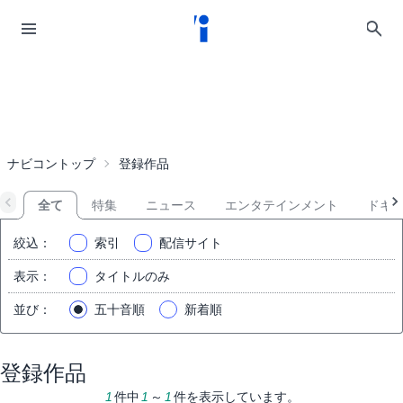
ナビコントップ
登録作品
全て
特集
ニュース
エンタテインメント
ドキ
絞込
：
索引
配信サイト
表示
：
タイトルのみ
並び
：
五十音順
新着順
登録作品
1
件中
1
～
1
件を表示しています。