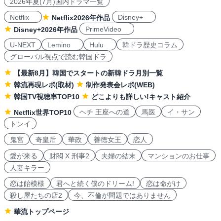
2026年夏(7月)国内ドラマ一覧
Netflix
Disney+
Netflix2026年作品
PrimeVideo
Disney+2026年作品
U-NEXT
Lemino
Hulu
韓ドラ歴史コラム
グローバル視点で読む韓国ドラ
【最新8月】韓国でスタートの新韓ドラ月別一覧
韓流再現レポ(取材)
制作発表会レポ(WEB)
韓国TV視聴率TOP10
どこよりも詳しい!キャスト紹介
ヘチ 王座への道
馬医
イ・サン
Netflix世界TOP10
トンイ
鬼宮
奇皇后
華政
善徳女王
恋人
愛が来る
財閥 X 刑事2
夫婦の結末
マンションのお仕事
人妻キラー
恋は飴模様
君へと続く僕のドリーム!
恋は命がけ
殺し屋たちの店2
今、不倫が問題ではありません
華流トップページ