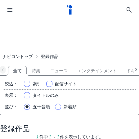
ナビコントップ
登録作品
全て
特集
ニュース
エンタテインメント
ドキ
絞込
：
索引
配信サイト
表示
：
タイトルのみ
並び
：
五十音順
新着順
登録作品
1
件中
1
～
1
件を表示しています。