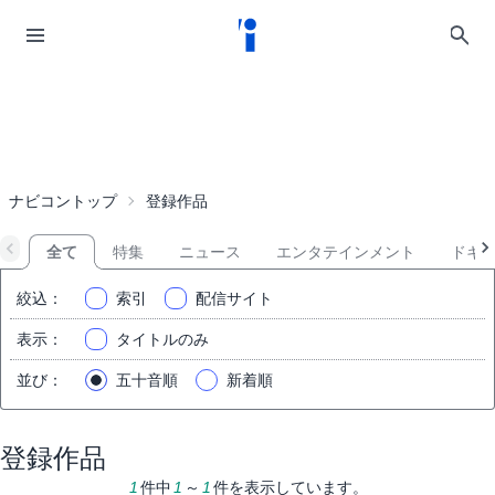
ナビコントップ
登録作品
全て
特集
ニュース
エンタテインメント
ドキ
絞込
：
索引
配信サイト
表示
：
タイトルのみ
並び
：
五十音順
新着順
登録作品
1
件中
1
～
1
件を表示しています。