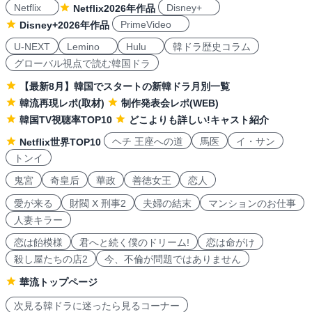
Netflix
Disney+
Netflix2026年作品
PrimeVideo
Disney+2026年作品
U-NEXT
Lemino
Hulu
韓ドラ歴史コラム
グローバル視点で読む韓国ドラ
【最新8月】韓国でスタートの新韓ドラ月別一覧
韓流再現レポ(取材)
制作発表会レポ(WEB)
韓国TV視聴率TOP10
どこよりも詳しい!キャスト紹介
ヘチ 王座への道
馬医
イ・サン
Netflix世界TOP10
トンイ
鬼宮
奇皇后
華政
善徳女王
恋人
愛が来る
財閥 X 刑事2
夫婦の結末
マンションのお仕事
人妻キラー
恋は飴模様
君へと続く僕のドリーム!
恋は命がけ
殺し屋たちの店2
今、不倫が問題ではありません
華流トップページ
次見る韓ドラに迷ったら見るコーナー