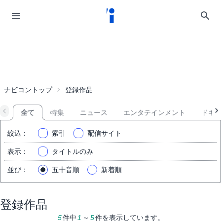
ナビコントップ
登録作品
全て
特集
ニュース
エンタテインメント
ドキ
絞込
：
索引
配信サイト
表示
：
タイトルのみ
並び
：
五十音順
新着順
登録作品
5
件中
1
～
5
件を表示しています。