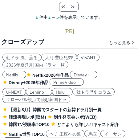
5
件中
1
～
5
件を表示しています。
[PR]
クローズアップ
もっと見る
朝ドラ:風、薫る
大河:豊臣兄弟!
VIVANT
2026年夏(7月)国内ドラマ一覧
Netflix
Disney+
Netflix2026年作品
PrimeVideo
Disney+2026年作品
U-NEXT
Lemino
Hulu
韓ドラ歴史コラム
グローバル視点で読む韓国ドラ
【最新8月】韓国でスタートの新韓ドラ月別一覧
韓流再現レポ(取材)
制作発表会レポ(WEB)
韓国TV視聴率TOP10
どこよりも詳しい!キャスト紹介
ヘチ 王座への道
馬医
イ・サン
Netflix世界TOP10