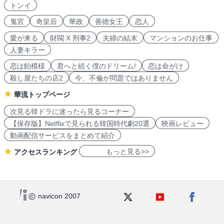
トンイ
鬼宮
奇皇后
華政
善徳女王
恋人
愛が来る
財閥 X 刑事2
夫婦の結末
マンションのお仕事
人妻キラー
恋は飴模様
君へと続く僕のドリーム!
恋は命がけ
殺し屋たちの店2
今、不倫が問題ではありません
華流トップページ
次見る韓ドラに迷ったら見るコーナー
【保存版】Netflixで見られる韓国時代劇20選
映画レビュー
動画配信サービスをまとめて紹介
もっと見る>>
アクセスランキング
navicon 2007