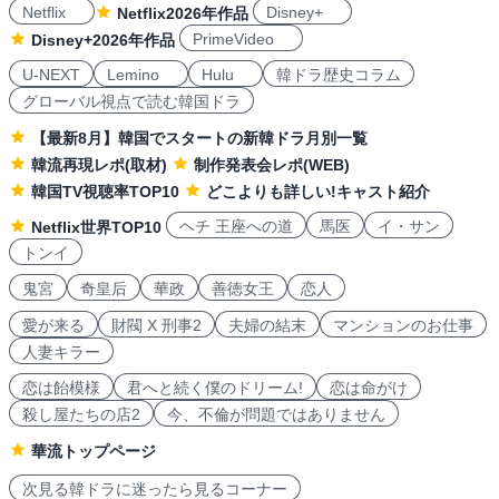
Netflix
Disney+
Netflix2026年作品
PrimeVideo
Disney+2026年作品
U-NEXT
Lemino
Hulu
韓ドラ歴史コラム
グローバル視点で読む韓国ドラ
【最新8月】韓国でスタートの新韓ドラ月別一覧
韓流再現レポ(取材)
制作発表会レポ(WEB)
韓国TV視聴率TOP10
どこよりも詳しい!キャスト紹介
ヘチ 王座への道
馬医
イ・サン
Netflix世界TOP10
トンイ
鬼宮
奇皇后
華政
善徳女王
恋人
愛が来る
財閥 X 刑事2
夫婦の結末
マンションのお仕事
人妻キラー
恋は飴模様
君へと続く僕のドリーム!
恋は命がけ
殺し屋たちの店2
今、不倫が問題ではありません
華流トップページ
次見る韓ドラに迷ったら見るコーナー