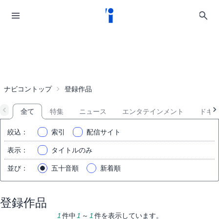
ナビコントップ
登録作品
全て
特集
ニュース
エンタテインメント
ドキ
絞込
：
索引
配信サイト
表示
：
タイトルのみ
並び
：
五十音順
新着順
登録作品
1
件中
1
～
1
件を表示しています。