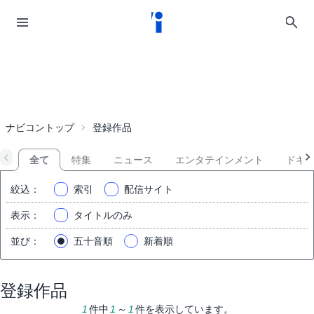
ナビコントップ
登録作品
全て
特集
ニュース
エンタテインメント
ドキ
絞込
：
索引
配信サイト
表示
：
タイトルのみ
並び
：
五十音順
新着順
登録作品
1
件中
1
～
1
件を表示しています。