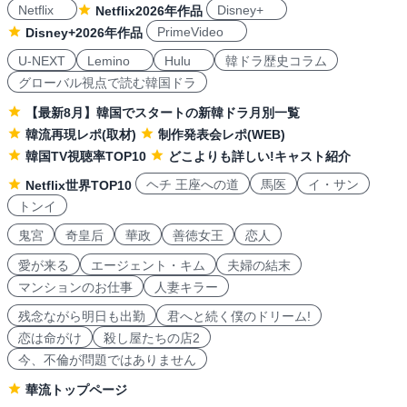
Netflix
Disney+
Netflix2026年作品
PrimeVideo
Disney+2026年作品
U-NEXT
Lemino
Hulu
韓ドラ歴史コラム
グローバル視点で読む韓国ドラ
【最新8月】韓国でスタートの新韓ドラ月別一覧
韓流再現レポ(取材)
制作発表会レポ(WEB)
韓国TV視聴率TOP10
どこよりも詳しい!キャスト紹介
ヘチ 王座への道
馬医
イ・サン
Netflix世界TOP10
トンイ
鬼宮
奇皇后
華政
善徳女王
恋人
愛が来る
エージェント・キム
夫婦の結末
マンションのお仕事
人妻キラー
残念ながら明日も出勤
君へと続く僕のドリーム!
恋は命がけ
殺し屋たちの店2
今、不倫が問題ではありません
華流トップページ