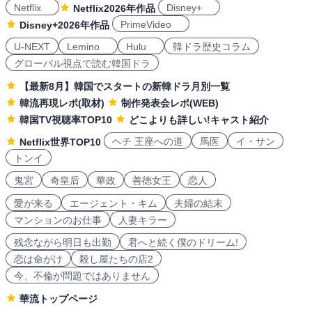
Netflix
Disney+
Netflix2026年作品
PrimeVideo
Disney+2026年作品
U-NEXT
Lemino
Hulu
韓ドラ歴史コラム
グローバル視点で読む韓国ドラ
【最新8月】韓国でスタートの新韓ドラ月別一覧
韓流再現レポ(取材)
制作発表会レポ(WEB)
韓国TV視聴率TOP10
どこよりも詳しい!キャスト紹介
ヘチ 王座への道
馬医
イ・サン
Netflix世界TOP10
トンイ
鬼宮
奇皇后
華政
善徳女王
恋人
愛が来る
エージェント・キム
夫婦の結末
マンションのお仕事
人妻キラー
残念ながら明日も出勤
君へと続く僕のドリーム!
恋は命がけ
殺し屋たちの店2
今、不倫が問題ではありません
華流トップページ