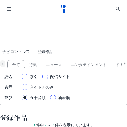
ナビコントップ
登録作品
全て
特集
ニュース
エンタテインメント
ドキ
絞込
：
索引
配信サイト
表示
：
タイトルのみ
並び
：
五十音順
新着順
登録作品
1
件中
1
～
1
件を表示しています。